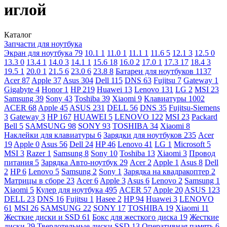
иглой
Каталог
Запчасти для ноутбука
Экран для ноутбука
79
10.1
1
11.0
1
11.1
1
11.6
5
12.1
3
12.5
0
13.3
0
13.4
1
14.0
3
14.1
1
15.6
18
16.0
2
17.0
1
17.3
17
18.4
3
19.5
1
20.0
1
21.5
6
23.0
6
23.8
8
Батареи для ноутбуков
1137
Acer
87
Apple
37
Asus
304
Dell
115
DNS
63
Fujitsu
7
Gateway
1
Gigabyte
4
Honor
1
HP
219
Huawei
13
Lenovo
131
LG
2
MSI
23
Samsung
39
Sony
43
Toshiba
39
Xiaomi
9
Клавиатуры
1002
ACER
68
Apple
45
ASUS
231
DELL
56
DNS
35
Fujitsu-Siemens
3
Gateway
3
HP
167
HUAWEI
5
LENOVO
122
MSI
23
Packard
Bell
5
SAMSUNG
98
SONY
93
TOSHIBA
34
Xiaomi
8
Наклейки для клавиатуры
6
Зарядки для ноутбуков
235
Acer
19
Apple
0
Asus
56
Dell
24
HP
46
Lenovo
41
LG
1
Microsoft
5
MSI
3
Razer
1
Samsung
8
Sony
10
Toshiba
13
Xiaomi
3
Провод
питания
5
Зарядка Авто-ноутбук
29
Acer
2
Apple
1
Asus
8
Dell
2
HP
6
Lenovo
5
Samsung
2
Sony
1
Зарядка на квадракоптер
2
Матрицы в сборе
23
Acer
6
Apple
3
Asus
6
Lenovo
2
Samsung
1
Xiaomi
5
Кулер для ноутбука
495
ACER
57
Apple
20
ASUS
123
DELL
23
DNS
16
Fujitsu
1
Hasee
2
HP
94
Huawei
3
LENOVO
61
MSI
26
SAMSUNG
22
SONY
17
TOSHIBA
19
Xiaomi
11
Жесткие диски и SSD
61
Бокс для жесткого диска
19
Жесткие
диски
29
Твердотельные диски SSD
13
Оперативная память
6