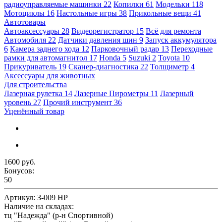
радиоуправляемые машинки
22
Копилки
61
Модельки
118
Мотоциклы
16
Настольные игры
38
Прикольные вещи
41
Автотовары
Автоаксессуары
28
Видеорегистратор
15
Всё для ремонта
Автомобиля
22
Датчики давления шин
9
Запуск аккумулятора
6
Камера заднего хода
12
Парковочный радар
13
Переходные
рамки для автомагнитол
17
Honda
5
Suzuki
2
Toyota
10
Прикуриватель
19
Сканер-диагностика
22
Толщиметр
4
Аксессуары для животных
Для строительства
Лазерная рулетка
14
Лазерные Пирометры
11
Лазерный
уровень
27
Прочий инструмент
36
Уценённый товар
1600 руб.
Бонусов:
50
Артикул:
З-009 HP
Наличие на складах:
тц "Надежда" (р-н Спортивной)