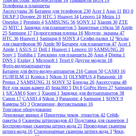
Транзисторы, Конденсаторы
14
Трафареты BGA
19
Телефоны и планшеты
Аксессуары
36
Батареи для телефонов
230
Acer
1
Asus
11
BQ
0
DEXP
3
Doogee
20
HTC
5
Huawei
34
Lenovo
14
Meizu
13
Oneplus
1
Prestigio
4
SAMSUNG
56
SONY
12
Xiaomi
30
ZTE
25
МТС
1
Зарядки для планшетов
5
Защитные стёкла
58
Apple
25
Samsung
17
Гидрогелевая пленка
16
Модули, экраны
47
HTC
36
Huawei
1
Samsung
6
SONY
4
Селфи-палки
12
Чехлы
для смартфонов
90
Apple
90
Батареи для планшетов
47
Acer
1
Apple
1
ASUS
11
Dell
1
Huawei
1
Lenovo
10
SAMSUNG
20
Sony
1
Toshiba
1
Тачскрин для планшета
26
Asus
4
Digma
1
DNS
1
Explay
1
Microsoft
1
Texet
0
Другие модели
18
Фото-видеоаппаратура
Батареи для фото-видео-аппаратов
216
Canon
50
CASIO
16
FUJIFILM
11
Konica
1
Nikon
31
OLYMPUS
4
Panasonic
18
Pentax
2
SAMSUNG
31
SONY
52
Бленды
26
Аксессуары
48
Всё для экшн-камер
45
Insta360
5
Dji
8
GoPro Hero
27
Samsung
1
SJCAM
6
Sony
1
Xiaomi
1
Зарядки для фотоаппаратов
38
Canon
17
CASIO
4
Nikon
3
Panasonic
4
Samsung
1
SONY
9
Камеры SQ
3
Освещение, фотовспышки
16
Торговое оборудование
Денежные ящики
4
Принтеры чеков, этикеток
42
Сейф-
пакеты
6
Сканеры штрихкодов
43
Подставка для сканеров
3
Беспроводные сканеры штрих-кода
21
Проводные сканеры
штрих-кода
16
Стационарные сканеры штрих-кода
3
Чеки,