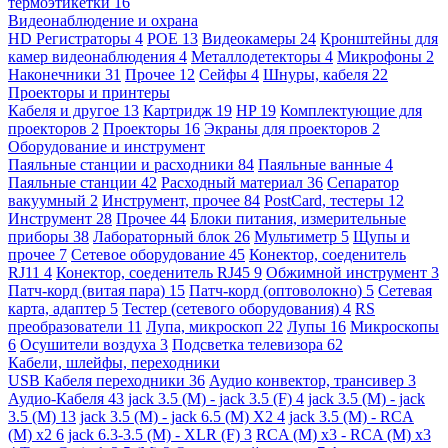
термоэтикетки
16
Видеонаблюдение и охрана
HD Регистраторы
4
POE
13
Видеокамеры
24
Кронштейны для
камер видеонаблюдения
4
Металлодетекторы
4
Микрофоны
2
Наконечники
31
Прочее
12
Сейфы
4
Шнуры, кабеля
22
Проекторы и принтеры
Кабеля и другое
13
Картридж
19
HP
19
Комплектующие для
проекторов
2
Проекторы
16
Экраны для проекторов
2
Оборудование и инструмент
Паяльные станции и расходники
84
Паяльные ванные
4
Паяльные станции
42
Расходный материал
36
Сепаратор
вакуумный
2
Инструмент, прочее
84
PostCard, тестеры
12
Инструмент
28
Прочее
44
Блоки питания, измерительные
приборы
38
Лабораторный блок
26
Мультиметр
5
Щупы и
прочее
7
Сетевое оборудование
45
Конектор, соеденитель
RJ11
4
Конектор, соеденитель RJ45
9
Обжимной инструмент
3
Патч-корд (витая пара)
15
Патч-корд (оптоволокно)
5
Сетевая
карта, адаптер
5
Тестер (сетевого оборудования)
4
RS
преобразователи
11
Лупа, микроскоп
22
Лупы
16
Микроскопы
6
Осушители воздуха
3
Подсветка телевизора
62
Кабели, шлейфы, переходники
USB Кабеля переходники
36
Аудио конвектор, трансивер
3
Аудио-Кабеля
43
jack 3.5 (M) - jack 3.5 (F)
4
jack 3.5 (M) - jack
3.5 (M)
13
jack 3.5 (M) - jack 6.5 (M) X2
4
jack 3.5 (M) - RCA
(M) x2
6
jack 6.3-3.5 (M) - XLR (F)
3
RCA (M) x3 - RCA (M) x3