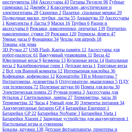
инструменты
184
Аксессуары
43
Гитары Укулеле
96
Губные
гармошки
12
Джембе
3
Классические, акустические и
электрогитары
28
Скрипки
2
Палатки, спальные мешки
29
Подводные маски, трубки, ласты
55
Аквашузы
19
Аксессуары
1
Комплекты
4
Ласты
9
Маски
16
Трубки
6
Рации и
аксессуары
6
Рюкзаки, наколенники, перчатки
139
Перчатки,
наколенники, сумки
19
Рюкзаки
120
Термосы, фляги
47
Умные часы
0
Фонарики
34
Чехлы для airpods
18
Товары для дома
3D Ручки
27
USB Flash, Карты памяти
12
Аксессуары для
робот-пылесос
61
Вакуумный упаковщик
11
Весы
42
Ювелирные весы
9
Безмены
13
Кухонные весы
14
Напольные
весы
2
Калибровочные гири
1
Детские весы
1
Торговые весы
2
Всё для Ванной комнаты
12
Интерьерная наклейка
36
Кофеварки, кофемолки
12
Кронштейн ТВ и Мониторы
7
Нитратомеры, дозиметры
6
Отпугиватели, мышеловки
5
ПДУ
для телевизора
72
Полезные штуки
66
Помпа для воды
30
Электрическая помпа
25
Ручная помпа
3
Аксессуары для
бутылок
2
Светильники, лампы
27
Термометры, часы
36
Термометры
32
Часы
4
Умный дом
30
Элементы питания
34
Аккумуляторные батареи GP
4
Батарейки Energizer
1
Батарейки GP
22
Батарейки NoName
3
Батарейки Varta
1
Батарейки Xiaomi
2
Зарядные устройства для аккумуляторов
1
Настольные игры и сувениры
Бокалы, кружки
138
Детские фотоаппараты, принтеры и