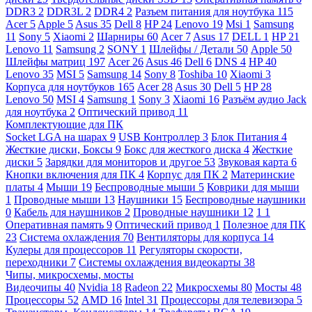
DDR3
2
DDR3L
2
DDR4
2
Разъем питания для ноутбука
115
Acer
5
Apple
5
Asus
35
Dell
8
HP
24
Lenovo
19
Msi
1
Samsung
11
Sony
5
Xiaomi
2
Шарниры
60
Acer
7
Asus
17
DELL
1
HP
21
Lenovo
11
Samsung
2
SONY
1
Шлейфы / Детали
50
Apple
50
Шлейфы матриц
197
Acer
26
Asus
46
Dell
6
DNS
4
HP
40
Lenovo
35
MSI
5
Samsung
14
Sony
8
Toshiba
10
Xiaomi
3
Корпуса для ноутбуков
165
Acer
28
Asus
30
Dell
5
HP
28
Lenovo
50
MSI
4
Samsung
1
Sony
3
Xiaomi
16
Разъём аудио Jack
для ноутбука
2
Оптический привод
11
Комплектующие для ПК
Socket LGA на шарах
9
USB Контроллер
3
Блок Питания
4
Жесткие диски, Боксы
9
Бокс для жесткого диска
4
Жесткие
диски
5
Зарядки для мониторов и другое
53
Звуковая карта
6
Кнопки включения для ПК
4
Корпус для ПК
2
Материнские
платы
4
Мыши
19
Беспроводные мыши
5
Коврики для мыши
1
Проводные мыши
13
Наушники
15
Беспроводные наушники
0
Кабель для наушников
2
Проводные наушники
12
1
1
Оперативная память
9
Оптический привод
1
Полезное для ПК
23
Система охлаждения
70
Вентиляторы для корпуса
14
Кулеры для процессоров
11
Регуляторы скорости,
переходники
7
Системы охлаждения видеокарты
38
Чипы, микросхемы, мосты
Видеочипы
40
Nvidia
18
Radeon
22
Микросхемы
80
Мосты
48
Процессоры
52
AMD
16
Intel
31
Процессоры для телевизора
5