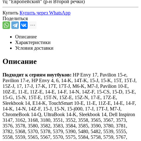
тц "Европейский" (р-н Второй речки)
Купить
Купить через
WhatsApp
Поделиться
Описание
Характеристики
Условия доставки
Описание
Подходит к сериям ноутбуков:
HP Envy 17, Pavilion 15-e,
Pavilion 17-e, HP Envy 4, 6, 14-K, 14T-K, 15-J, 15-K, 15T, 15T-J,
15Z-J, 17, 17-J, 17-K, 17T, 17T-J, M6-K, M7-J, Pavilion 10-E,
10Z-E, 11-E, 11Z-E, 14-E, 14-F, 14-N, 14Z-F, 15-CS, 15-D, 15-E,
15-G, 15-N, 15T-E, 15T-N, 15Z-E, 15Z-N, 17-E, 17Z-E,
Sleekbook 14, E14-K, TouchSmart 10-E, 11-E, 11Z-E, 14-E, 14-F,
14-K, 14-N, 14Z-F, 15-J, 15-N, 15-j000, 17-J, 17T-J, M7-J,
ChromeBook 14-Q, UltraBook 14-K, Sleekbook 14, Dell Inspiron
3147, 3162, 3168, 3180, 3551, 3552, 3558, 3565, 3567, 3573,
3576, 3578, 3580, 3582, 3583, 3584, 3585, 3590, 3780, 3781,
3782, 5368, 5370, 5378, 5379, 5390, 5480, 5482, 5539, 5555,
5558, 5559, 5565, 5567, 5570, 5575, 5584, 5758, 5759, 5767,