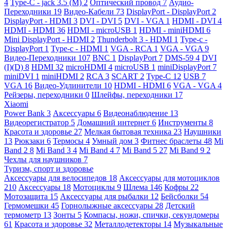
4
Type-C - jack 3.5 (M)
2
Оптический провод
7
Аудио-
Переходники
19
Видео-Кабели
73
DisplayPort - DisplayPort
2
DisplayPort - HDMI
3
DVI - DVI
5
DVI - VGA
1
HDMI - DVI
4
HDMI - HDMI
36
HDMI - microUSB
1
HDMI - miniHDMI
6
Mini DisplayPort - HDMI
2
Thunderbolt 3 - HDMI
1
Type-c -
DisplayPort
1
Type-c - HDMI
1
VGA - RCA
1
VGA - VGA
9
Видео-Переходники
107
BNC
1
DisplayPort
7
DMS-59
4
DVI
(I)(D)
8
HDMI
32
microHDMI
4
microUSB
1
miniDisplayPort
7
miniDVI
1
miniHDMI
2
RCA
3
SCART
2
Type-C
12
USB
7
VGA
16
Видео-Удлинители
10
HDMI - HDMI
6
VGA - VGA
4
Рейзеры, переходники
0
Шлейфы, переходники
17
Xiaomi
Power Bank
3
Аксессуары
6
Видеонаблюдение
13
Видеорегистратор
5
Домашний интернет
6
Инструменты
8
Красота и здоровье
27
Мелкая бытовая техника
23
Наушники
13
Рюкзаки
6
Термосы
4
Умный дом
3
Фитнес браслеты
48
Mi
Band 2
8
Mi Band 3
4
Mi Band 4
7
Mi Band 5
27
Mi Band 9
2
Чехлы для наушников
7
Туризм, спорт и здоровье
Аксессуары для велосипедов
18
Аксессуары для мотоциклов
210
Аксессуары
18
Мотоциклы
9
Шлема
146
Кофры
22
Мотозащита
15
Аксессуары для рыбалки
12
Бейсболки
54
Гермомешки
45
Горнолыжные аксессуары
28
Детский
термометр
13
Зонты
5
Компасы, ножи, спички, секундомеры
61
Красота и здоровье
32
Металлодетекторы
14
Музыкальные