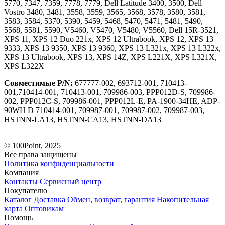
5770, 7347, 7359, 7778, 7779, Dell Latitude 3400, 3500, Dell
Vostro 3480, 3481, 3558, 3559, 3565, 3568, 3578, 3580, 3581,
3583, 3584, 5370, 5390, 5459, 5468, 5470, 5471, 5481, 5490,
5568, 5581, 5590, V5460, V5470, V5480, V5560, Dell 15R-3521,
XPS 11, XPS 12 Duo 221x, XPS 12 Ultrabook, XPS 12, XPS 13
9333, XPS 13 9350, XPS 13 9360, XPS 13 L321x, XPS 13 L322x,
XPS 13 Ultrabook, XPS 13, XPS 14Z, XPS L221X, XPS L321X,
XPS L322X
Совместимые P/N:
677777-002, 693712-001, 710413-
001,710414-001, 710413-001, 709986-003, PPP012D-S, 709986-
002, PPP012C-S, 709986-001, PPP012L-E, PA-1900-34HE, ADP-
90WH D 710414-001, 709987-001, 709987-002, 709987-003,
HSTNN-LA13, HSTNN-CA13, HSTNN-DA13
© 100Point, 2025
Все права защищены
Политика конфиденциальности
Компания
Контакты
Сервисный центр
Покупателю
Каталог
Доставка
Обмен, возврат, гарантия
Накопительная
карта
Оптовикам
Помощь