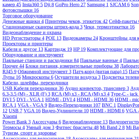
камер
45
Insta360
5
Dji
8
GoPro Hero
27
Samsung
1
SJCAM
6
So
фотовспышки
16
Торговое оборудование
Денежные ящики
4
Принтеры чеков, этикеток
42
Сейф-пакеты
Стационарные сканеры штрих-кода
3
Чеки, термоэтикетки
16
Видеонаблюдение и охрана
HD Регистраторы
4
POE
13
Видеокамеры
24
Кронштейны для 
Проекторы и принтеры
Кабеля и другое
13
Картридж
19
HP
19
Комплектующие для пр
Оборудование и инструмент
Паяльные станции и расходники
84
Паяльные ванные
4
Паяльн
Прочее
44
Блоки питания, измерительные приборы
38
Лаборат
RJ45
9
Обжимной инструмент
3
Патч-корд (витая пара)
15
Патч
Лупы
16
Микроскопы
6
Осушители воздуха
3
Подсветка телев
Кабели, шлейфы, переходники
USB Кабеля переходники
36
Аудио конвектор, трансивер
3
Ауд
6.3-3.5 (M) - XLR (F)
3
RCA (M) x3 - RCA (M) x3
4
Type-C - jack
DVI
5
DVI - VGA
1
HDMI - DVI
4
HDMI - HDMI
36
HDMI - mi
RCA
1
VGA - VGA
9
Видео-Переходники
107
BNC
1
DisplayPo
12
USB
7
VGA
16
Видео-Удлинители
10
HDMI - HDMI
6
VGA 
Xiaomi
Power Bank
3
Аксессуары
6
Видеонаблюдение
13
Видеорегист
Термосы
4
Умный дом
3
Фитнес браслеты
48
Mi Band 2
8
Mi Ba
Туризм, спорт и здоровье
Аксессуары для велосипедов
18
Аксессуары для мотоциклов
21