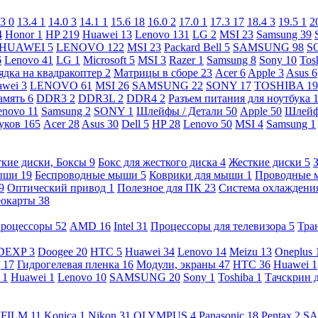
.3
0
13.4
1
14.0
3
14.1
1
15.6
18
16.0
2
17.0
1
17.3
17
18.4
3
19.5
1
2
4
Honor
1
HP
219
Huawei
13
Lenovo
131
LG
2
MSI
23
Samsung
39
HUAWEI
5
LENOVO
122
MSI
23
Packard Bell
5
SAMSUNG
98
S
6
Lenovo
41
LG
1
Microsoft
5
MSI
3
Razer
1
Samsung
8
Sony
10
Tos
ядка на квадракоптер
2
Матрицы в сборе
23
Acer
6
Apple
3
Asus
6
awei
3
LENOVO
61
MSI
26
SAMSUNG
22
SONY
17
TOSHIBA
19
амять
6
DDR3
2
DDR3L
2
DDR4
2
Разъем питания для ноутбука
enovo
11
Samsung
2
SONY
1
Шлейфы / Детали
50
Apple
50
Шлейф
буков
165
Acer
28
Asus
30
Dell
5
HP
28
Lenovo
50
MSI
4
Samsung
1
кие диски, Боксы
9
Бокс для жесткого диска
4
Жесткие диски
5
ыши
19
Беспроводные мыши
5
Коврики для мыши
1
Проводные
9
Оптический привод
1
Полезное для ПК
23
Система охлаждени
еокарты
38
роцессоры
52
AMD
16
Intel
31
Процессоры для телевизора
5
Тра
DEXP
3
Doogee
20
HTC
5
Huawei
34
Lenovo
14
Meizu
13
Oneplus
g
17
Гидрогелевая пленка
16
Модули, экраны
47
HTC
36
Huawei
1
l
1
Huawei
1
Lenovo
10
SAMSUNG
20
Sony
1
Toshiba
1
Тачскрин 
IFILM
11
Konica
1
Nikon
31
OLYMPUS
4
Panasonic
18
Pentax
2
S