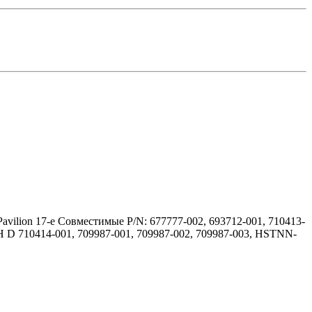
Pavilion 17-e Совместимые P/N: 677777-002, 693712-001, 710413-
H D 710414-001, 709987-001, 709987-002, 709987-003, HSTNN-