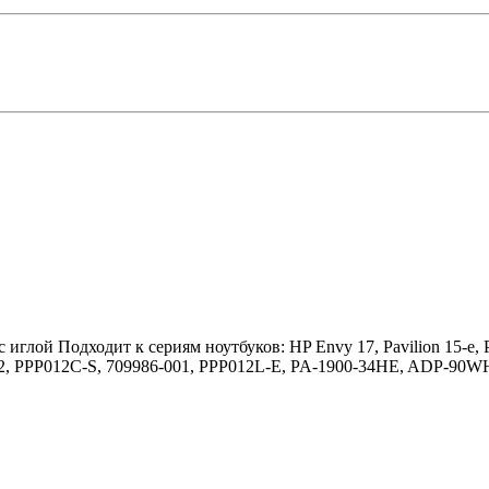
иглой Подходит к сериям ноутбуков: HP Envy 17, Pavilion 15-e, 
002, PPP012C-S, 709986-001, PPP012L-E, PA-1900-34HE, ADP-90W