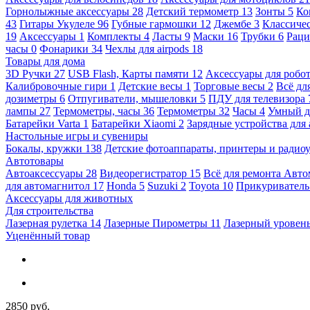
Горнолыжные аксессуары
28
Детский термометр
13
Зонты
5
Ко
43
Гитары Укулеле
96
Губные гармошки
12
Джембе
3
Классичес
19
Аксессуары
1
Комплекты
4
Ласты
9
Маски
16
Трубки
6
Раци
часы
0
Фонарики
34
Чехлы для airpods
18
Товары для дома
3D Ручки
27
USB Flash, Карты памяти
12
Аксессуары для робо
Калибровочные гири
1
Детские весы
1
Торговые весы
2
Всё дл
дозиметры
6
Отпугиватели, мышеловки
5
ПДУ для телевизора
лампы
27
Термометры, часы
36
Термометры
32
Часы
4
Умный 
Батарейки Varta
1
Батарейки Xiaomi
2
Зарядные устройства для
Настольные игры и сувениры
Бокалы, кружки
138
Детские фотоаппараты, принтеры и ради
Автотовары
Автоаксессуары
28
Видеорегистратор
15
Всё для ремонта Авт
для автомагнитол
17
Honda
5
Suzuki
2
Toyota
10
Прикуривател
Аксессуары для животных
Для строительства
Лазерная рулетка
14
Лазерные Пирометры
11
Лазерный уровен
Уценённый товар
2850 руб.