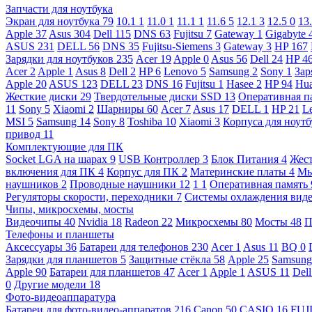
Запчасти для ноутбука
Экран для ноутбука
79
10.1
1
11.0
1
11.1
1
11.6
5
12.1
3
12.5
0
13
Apple
37
Asus
304
Dell
115
DNS
63
Fujitsu
7
Gateway
1
Gigabyte
ASUS
231
DELL
56
DNS
35
Fujitsu-Siemens
3
Gateway
3
HP
167
Зарядки для ноутбуков
235
Acer
19
Apple
0
Asus
56
Dell
24
HP
4
Acer
2
Apple
1
Asus
8
Dell
2
HP
6
Lenovo
5
Samsung
2
Sony
1
Зар
Apple
20
ASUS
123
DELL
23
DNS
16
Fujitsu
1
Hasee
2
HP
94
Hu
Жесткие диски
29
Твердотельные диски SSD
13
Оперативная п
11
Sony
5
Xiaomi
2
Шарниры
60
Acer
7
Asus
17
DELL
1
HP
21
L
MSI
5
Samsung
14
Sony
8
Toshiba
10
Xiaomi
3
Корпуса для ноут
привод
11
Комплектующие для ПК
Socket LGA на шарах
9
USB Контроллер
3
Блок Питания
4
Жест
включения для ПК
4
Корпус для ПК
2
Материнские платы
4
М
наушников
2
Проводные наушники
12
1
1
Оперативная память
Регуляторы скорости, переходники
7
Системы охлаждения вид
Чипы, микросхемы, мосты
Видеочипы
40
Nvidia
18
Radeon
22
Микросхемы
80
Мосты
48
П
Телефоны и планшеты
Аксессуары
36
Батареи для телефонов
230
Acer
1
Asus
11
BQ
0
Зарядки для планшетов
5
Защитные стёкла
58
Apple
25
Samsun
Apple
90
Батареи для планшетов
47
Acer
1
Apple
1
ASUS
11
Del
0
Другие модели
18
Фото-видеоаппаратура
Батареи для фото-видео-аппаратов
216
Canon
50
CASIO
16
FUJ