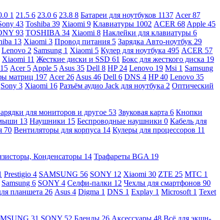
0.0
1
21.5
6
23.0
6
23.8
8
Батареи для ноутбуков
1137
Acer
87
Sony
43
Toshiba
39
Xiaomi
9
Клавиатуры
1002
ACER
68
Apple
45
ONY
93
TOSHIBA
34
Xiaomi
8
Наклейки для клавиатуры
6
hiba
13
Xiaomi
3
Провод питания
5
Зарядка Авто-ноутбук
29
Lenovo
2
Samsung
1
Xiaomi
5
Кулер для ноутбука
495
ACER
57
Xiaomi
11
Жесткие диски и SSD
61
Бокс для жесткого диска
19
115
Acer
5
Apple
5
Asus
35
Dell
8
HP
24
Lenovo
19
Msi
1
Samsung
ы матриц
197
Acer
26
Asus
46
Dell
6
DNS
4
HP
40
Lenovo
35
Sony
3
Xiaomi
16
Разъём аудио Jack для ноутбука
2
Оптический
Зарядки для мониторов и другое
53
Звуковая карта
6
Кнопки
 мыши
13
Наушники
15
Беспроводные наушники
0
Кабель для
я
70
Вентиляторы для корпуса
14
Кулеры для процессоров
11
нзисторы, Конденсаторы
14
Трафареты BGA
19
1
Prestigio
4
SAMSUNG
56
SONY
12
Xiaomi
30
ZTE
25
МТС
1
Samsung
6
SONY
4
Селфи-палки
12
Чехлы для смартфонов
90
для планшета
26
Asus
4
Digma
1
DNS
1
Explay
1
Microsoft
1
Texet
AMSUNG
31
SONY
52
Бленды
26
Аксессуары
48
Всё для экшн-