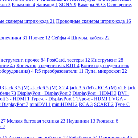
kon
3
Panasonic
4
Samsung
1
SONY
9
Камеры SQ
3
Освещение,
ые сканеры штрих-кода
21
Проводные сканеры штрих-кода
16
конечники
31
Прочее
12
Сейфы
4
Шнуры, кабеля
22
нструмент, прочее
84
PostCard, тестеры
12
Инструмент
28
вание
45
Конектор, соеденитель RJ11
4
Конектор, соеденитель
 оборудования)
4
RS преобразователи
11
Лупа, микроскоп
22
13
jack 3.5 (M) - jack 6.5 (M) X2
4
jack 3.5 (M) - RCA (M) x2
6
jack
абели
73
DisplayPort - DisplayPort
2
DisplayPort - HDMI
3
DVI -
olt 3 - HDMI
1
Type-c - DisplayPort
1
Type-c - HDMI
1
VGA -
iDisplayPort
7
miniDVI
1
miniHDMI
2
RCA
3
SCART
2
Type-C
е
27
Мелкая бытовая техника
23
Наушники
13
Рюкзаки
6
ов
7
а
15
Аксессуары для рыбалки
12
Бейсболки
54
Гермомешки
45