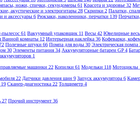
мпасы, ножи, спички, секундомеры
61
Красота и здоровье
32
Ме
кие, акустические и электрогитары
28
Скрипки
2
Палатки, спа
и и аксессуары
6
Рюкзаки, наколенники, перчатки
139
Перчатки
т-пылесос
61
Вакуумный упаковщик
11
Весы
42
Ювелирные вес
я Ванной комнаты
12
Интерьерная наклейка
36
Кофеварки, кофе
72
Полезные штуки
66
Помпа для воды
30
Электрическая помпа
дом
30
Элементы питания
34
Аккумуляторные батареи GP
4
Бата
 аккумуляторов
1
оуправляемые машинки
22
Копилки
61
Модельки
118
Мотоциклы
омобиля
22
Датчики давления шин
9
Запуск аккумулятора
6
Камер
ь
19
Сканер-диагностика
22
Толщиметр
4
ь
27
Прочий инструмент
36