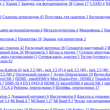
ny
1
Xiaomi
1
Зарядки для фотоаппаратов
38
Canon
17
CASIO
4
Ni
6
Сканеры штрихкодов
43
Подставка для сканеров
3
Беспроводн
камер видеонаблюдения
4
Металлодетекторы
4
Микрофоны
2
На
оекторов
2
Проекторы
16
Экраны для проекторов
2
ые станции
42
Расходный материал
36
Сепаратор вакуумный
2
И
орный блок
26
Мультиметр
5
Щупы и прочее
7
Сетевое оборудо
-корд (оптоволокно)
5
Сетевая карта, адаптер
5
Тестер (сетевого
изора
62
ио-Кабеля
43
jack 3.5 (M) - jack 3.5 (F)
4
jack 3.5 (M) - jack 3.5 (M)
 3.5 (M)
2
Оптический провод
7
Аудио-Переходники
19
Видео-К
croUSB
1
HDMI - miniHDMI
6
Mini DisplayPort - HDMI
2
Thunderb
rt
7
DMS-59
4
DVI (I)(D)
8
HDMI
32
microHDMI
4
microUSB
1
min
- VGA
4
Рейзеры, переходники
0
Шлейфы, переходники
17
ратор
5
Домашний интернет
6
Инструменты
8
Красота и здоровь
nd 3
4
Mi Band 4
7
Mi Band 5
27
Mi Band 9
2
Чехлы для наушник
0
Аксессуары
18
Мотоциклы
9
Шлема
146
Кофры
22
Мотозащит