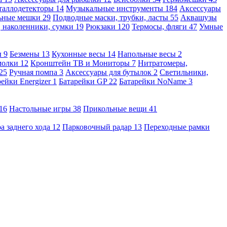
таллодетекторы
14
Музыкальные инструменты
184
Аксессуары
льные мешки
29
Подводные маски, трубки, ласты
55
Аквашузы
, наколенники, сумки
19
Рюкзаки
120
Термосы, фляги
47
Умные
ы
9
Безмены
13
Кухонные весы
14
Напольные весы
2
молки
12
Кронштейн ТВ и Мониторы
7
Нитратомеры,
25
Ручная помпа
3
Аксессуары для бутылок
2
Светильники,
рейки Energizer
1
Батарейки GP
22
Батарейки NoName
3
16
Настольные игры
38
Прикольные вещи
41
а заднего хода
12
Парковочный радар
13
Переходные рамки