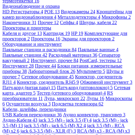
термоэтикетки
16
Видеонаблюдение и охрана
HD Регистраторы
4
POE
13
Видеокамеры
24
Кронштейны для
камер видеонаблюдения
4
Металлодетекторы
4
Микрофоны
2
Наконечники
31
Прочее
12
Сейфы
4
Шнуры, кабеля
22
Проекторы и принтеры
Кабеля и другое
13
Картридж
19
HP
19
Комплектующие для
проекторов
2
Проекторы
16
Экраны для проекторов
2
Оборудование и инструмент
Паяльные станции и расходники
84
Паяльные ванные
4
Паяльные станции
42
Расходный материал
36
Сепаратор
вакуумный
2
Инструмент, прочее
84
PostCard, тестеры
12
Инструмент
28
Прочее
44
Блоки питания, измерительные
приборы
38
Лабораторный блок
26
Мультиметр
5
Щупы и
прочее
7
Сетевое оборудование
45
Конектор, соеденитель
RJ11
4
Конектор, соеденитель RJ45
9
Обжимной инструмент
3
Патч-корд (витая пара)
15
Патч-корд (оптоволокно)
5
Сетевая
карта, адаптер
5
Тестер (сетевого оборудования)
4
RS
преобразователи
11
Лупа, микроскоп
22
Лупы
16
Микроскопы
6
Осушители воздуха
3
Подсветка телевизора
62
Кабели, шлейфы, переходники
USB Кабеля переходники
36
Аудио конвектор, трансивер
3
Аудио-Кабеля
43
jack 3.5 (M) - jack 3.5 (F)
4
jack 3.5 (M) - jack
3.5 (M)
13
jack 3.5 (M) - jack 6.5 (M) X2
4
jack 3.5 (M) - RCA
(M) x2
6
jack 6.3-3.5 (M) - XLR (F)
3
RCA (M) x3 - RCA (M) x3