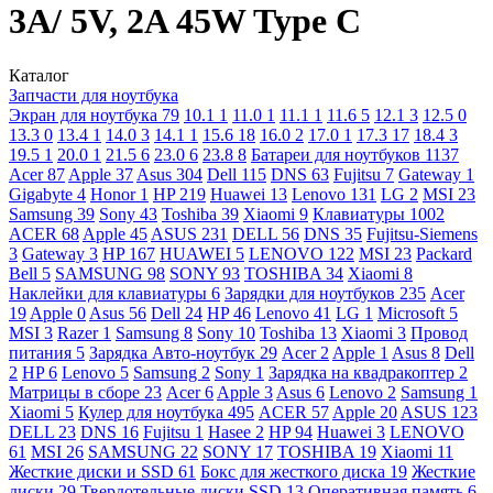
3A/ 5V, 2A 45W Type C
Каталог
Запчасти для ноутбука
Экран для ноутбука
79
10.1
1
11.0
1
11.1
1
11.6
5
12.1
3
12.5
0
13.3
0
13.4
1
14.0
3
14.1
1
15.6
18
16.0
2
17.0
1
17.3
17
18.4
3
19.5
1
20.0
1
21.5
6
23.0
6
23.8
8
Батареи для ноутбуков
1137
Acer
87
Apple
37
Asus
304
Dell
115
DNS
63
Fujitsu
7
Gateway
1
Gigabyte
4
Honor
1
HP
219
Huawei
13
Lenovo
131
LG
2
MSI
23
Samsung
39
Sony
43
Toshiba
39
Xiaomi
9
Клавиатуры
1002
ACER
68
Apple
45
ASUS
231
DELL
56
DNS
35
Fujitsu-Siemens
3
Gateway
3
HP
167
HUAWEI
5
LENOVO
122
MSI
23
Packard
Bell
5
SAMSUNG
98
SONY
93
TOSHIBA
34
Xiaomi
8
Наклейки для клавиатуры
6
Зарядки для ноутбуков
235
Acer
19
Apple
0
Asus
56
Dell
24
HP
46
Lenovo
41
LG
1
Microsoft
5
MSI
3
Razer
1
Samsung
8
Sony
10
Toshiba
13
Xiaomi
3
Провод
питания
5
Зарядка Авто-ноутбук
29
Acer
2
Apple
1
Asus
8
Dell
2
HP
6
Lenovo
5
Samsung
2
Sony
1
Зарядка на квадракоптер
2
Матрицы в сборе
23
Acer
6
Apple
3
Asus
6
Lenovo
2
Samsung
1
Xiaomi
5
Кулер для ноутбука
495
ACER
57
Apple
20
ASUS
123
DELL
23
DNS
16
Fujitsu
1
Hasee
2
HP
94
Huawei
3
LENOVO
61
MSI
26
SAMSUNG
22
SONY
17
TOSHIBA
19
Xiaomi
11
Жесткие диски и SSD
61
Бокс для жесткого диска
19
Жесткие
диски
29
Твердотельные диски SSD
13
Оперативная память
6