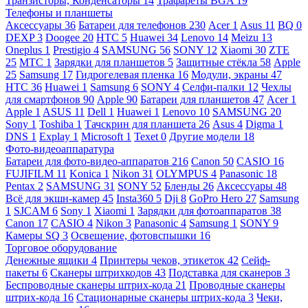
Транзисторы, Конденсаторы
14
Трафареты BGA
19
Телефоны и планшеты
Аксессуары
36
Батареи для телефонов
230
Acer
1
Asus
11
BQ
0
DEXP
3
Doogee
20
HTC
5
Huawei
34
Lenovo
14
Meizu
13
Oneplus
1
Prestigio
4
SAMSUNG
56
SONY
12
Xiaomi
30
ZTE
25
МТС
1
Зарядки для планшетов
5
Защитные стёкла
58
Apple
25
Samsung
17
Гидрогелевая пленка
16
Модули, экраны
47
HTC
36
Huawei
1
Samsung
6
SONY
4
Селфи-палки
12
Чехлы
для смартфонов
90
Apple
90
Батареи для планшетов
47
Acer
1
Apple
1
ASUS
11
Dell
1
Huawei
1
Lenovo
10
SAMSUNG
20
Sony
1
Toshiba
1
Тачскрин для планшета
26
Asus
4
Digma
1
DNS
1
Explay
1
Microsoft
1
Texet
0
Другие модели
18
Фото-видеоаппаратура
Батареи для фото-видео-аппаратов
216
Canon
50
CASIO
16
FUJIFILM
11
Konica
1
Nikon
31
OLYMPUS
4
Panasonic
18
Pentax
2
SAMSUNG
31
SONY
52
Бленды
26
Аксессуары
48
Всё для экшн-камер
45
Insta360
5
Dji
8
GoPro Hero
27
Samsung
1
SJCAM
6
Sony
1
Xiaomi
1
Зарядки для фотоаппаратов
38
Canon
17
CASIO
4
Nikon
3
Panasonic
4
Samsung
1
SONY
9
Камеры SQ
3
Освещение, фотовспышки
16
Торговое оборудование
Денежные ящики
4
Принтеры чеков, этикеток
42
Сейф-
пакеты
6
Сканеры штрихкодов
43
Подставка для сканеров
3
Беспроводные сканеры штрих-кода
21
Проводные сканеры
штрих-кода
16
Стационарные сканеры штрих-кода
3
Чеки,