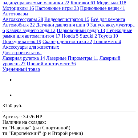
радиоуправляемые машинки
22
Копилки
61
Модельки
118
Мотоциклы
16
Настольные игры
38
Прикольные вещи
41
Автотовары
Автоаксессуары
28
Видеорегистратор
15
Всё для ремонта
Автомобиля
22
Датчики давления шин
9
Запуск аккумулятора
6
Камера заднего хода
12
Парковочный радар
13
Переходные
рамки для автомагнитол
17
Honda
5
Suzuki
2
Toyota
10
Прикуриватель
19
Сканер-диагностика
22
Толщиметр
4
Аксессуары для животных
Для строительства
Лазерная рулетка
14
Лазерные Пирометры
11
Лазерный
уровень
27
Прочий инструмент
36
Уценённый товар
3150 руб.
Артикул:
З-026 HP
Наличие на складах:
тц "Надежда" (р-н Спортивной)
тц "Европейский" (р-н Второй речки)