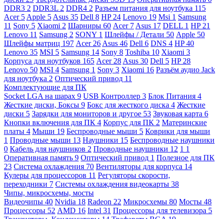
DDR3
2
DDR3L
2
DDR4
2
Разъем питания для ноутбука
115
Acer
5
Apple
5
Asus
35
Dell
8
HP
24
Lenovo
19
Msi
1
Samsung
11
Sony
5
Xiaomi
2
Шарниры
60
Acer
7
Asus
17
DELL
1
HP
21
Lenovo
11
Samsung
2
SONY
1
Шлейфы / Детали
50
Apple
50
Шлейфы матриц
197
Acer
26
Asus
46
Dell
6
DNS
4
HP
40
Lenovo
35
MSI
5
Samsung
14
Sony
8
Toshiba
10
Xiaomi
3
Корпуса для ноутбуков
165
Acer
28
Asus
30
Dell
5
HP
28
Lenovo
50
MSI
4
Samsung
1
Sony
3
Xiaomi
16
Разъём аудио Jack
для ноутбука
2
Оптический привод
11
Комплектующие для ПК
Socket LGA на шарах
9
USB Контроллер
3
Блок Питания
4
Жесткие диски, Боксы
9
Бокс для жесткого диска
4
Жесткие
диски
5
Зарядки для мониторов и другое
53
Звуковая карта
6
Кнопки включения для ПК
4
Корпус для ПК
2
Материнские
платы
4
Мыши
19
Беспроводные мыши
5
Коврики для мыши
1
Проводные мыши
13
Наушники
15
Беспроводные наушники
0
Кабель для наушников
2
Проводные наушники
12
1
1
Оперативная память
9
Оптический привод
1
Полезное для ПК
23
Система охлаждения
70
Вентиляторы для корпуса
14
Кулеры для процессоров
11
Регуляторы скорости,
переходники
7
Системы охлаждения видеокарты
38
Чипы, микросхемы, мосты
Видеочипы
40
Nvidia
18
Radeon
22
Микросхемы
80
Мосты
48
Процессоры
52
AMD
16
Intel
31
Процессоры для телевизора
5