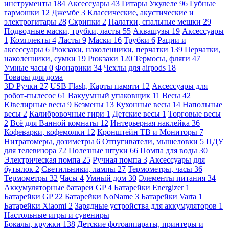
инструменты
184
Аксессуары
43
Гитары Укулеле
96
Губные
гармошки
12
Джембе
3
Классические, акустические и
электрогитары
28
Скрипки
2
Палатки, спальные мешки
29
Подводные маски, трубки, ласты
55
Аквашузы
19
Аксессуары
1
Комплекты
4
Ласты
9
Маски
16
Трубки
6
Рации и
аксессуары
6
Рюкзаки, наколенники, перчатки
139
Перчатки,
наколенники, сумки
19
Рюкзаки
120
Термосы, фляги
47
Умные часы
0
Фонарики
34
Чехлы для airpods
18
Товары для дома
3D Ручки
27
USB Flash, Карты памяти
12
Аксессуары для
робот-пылесос
61
Вакуумный упаковщик
11
Весы
42
Ювелирные весы
9
Безмены
13
Кухонные весы
14
Напольные
весы
2
Калибровочные гири
1
Детские весы
1
Торговые весы
2
Всё для Ванной комнаты
12
Интерьерная наклейка
36
Кофеварки, кофемолки
12
Кронштейн ТВ и Мониторы
7
Нитратомеры, дозиметры
6
Отпугиватели, мышеловки
5
ПДУ
для телевизора
72
Полезные штуки
66
Помпа для воды
30
Электрическая помпа
25
Ручная помпа
3
Аксессуары для
бутылок
2
Светильники, лампы
27
Термометры, часы
36
Термометры
32
Часы
4
Умный дом
30
Элементы питания
34
Аккумуляторные батареи GP
4
Батарейки Energizer
1
Батарейки GP
22
Батарейки NoName
3
Батарейки Varta
1
Батарейки Xiaomi
2
Зарядные устройства для аккумуляторов
1
Настольные игры и сувениры
Бокалы, кружки
138
Детские фотоаппараты, принтеры и