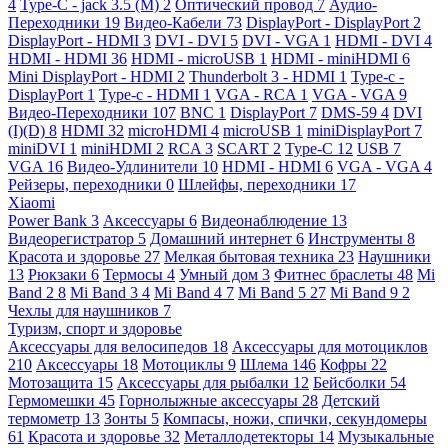
4
Type-C - jack 3.5 (M)
2
Оптический провод
7
Аудио-
Переходники
19
Видео-Кабели
73
DisplayPort - DisplayPort
2
DisplayPort - HDMI
3
DVI - DVI
5
DVI - VGA
1
HDMI - DVI
4
HDMI - HDMI
36
HDMI - microUSB
1
HDMI - miniHDMI
6
Mini DisplayPort - HDMI
2
Thunderbolt 3 - HDMI
1
Type-c -
DisplayPort
1
Type-c - HDMI
1
VGA - RCA
1
VGA - VGA
9
Видео-Переходники
107
BNC
1
DisplayPort
7
DMS-59
4
DVI
(I)(D)
8
HDMI
32
microHDMI
4
microUSB
1
miniDisplayPort
7
miniDVI
1
miniHDMI
2
RCA
3
SCART
2
Type-C
12
USB
7
VGA
16
Видео-Удлинители
10
HDMI - HDMI
6
VGA - VGA
4
Рейзеры, переходники
0
Шлейфы, переходники
17
Xiaomi
Power Bank
3
Аксессуары
6
Видеонаблюдение
13
Видеорегистратор
5
Домашний интернет
6
Инструменты
8
Красота и здоровье
27
Мелкая бытовая техника
23
Наушники
13
Рюкзаки
6
Термосы
4
Умный дом
3
Фитнес браслеты
48
Mi
Band 2
8
Mi Band 3
4
Mi Band 4
7
Mi Band 5
27
Mi Band 9
2
Чехлы для наушников
7
Туризм, спорт и здоровье
Аксессуары для велосипедов
18
Аксессуары для мотоциклов
210
Аксессуары
18
Мотоциклы
9
Шлема
146
Кофры
22
Мотозащита
15
Аксессуары для рыбалки
12
Бейсболки
54
Гермомешки
45
Горнолыжные аксессуары
28
Детский
термометр
13
Зонты
5
Компасы, ножи, спички, секундомеры
61
Красота и здоровье
32
Металлодетекторы
14
Музыкальные