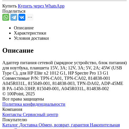
Купить
Купить через
WhatsApp
Поделиться
Описание
Характеристики
Условия доставки
Описание
Адаптер питания сетевой (зарядное устройство, блок питания)
для ноутбука, планшета 15V, 3A; 12V, 3A; 5V, 2A; 45W (USB
Type C), для HP Elite x2 1012 G1, HP Spectre Pro 13 G1
Совместимые P/N: TPN-CA01, TPN-CA02, 814838-001
A045R031L, 815049-001, 814838-003, TPN-DA02, ADP-45ME
B PA-1450-33HP, 815049-001, A045R031L, 814838-002
© 100Point, 2025
Все права защищены
Политика конфиденциальности
Компания
Контакты
Сервисный центр
Покупателю
Каталог
Доставка
Обмен, возврат, гарантия
Накопительная