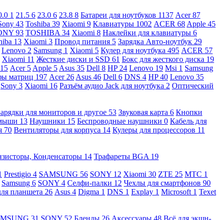
0.0
1
21.5
6
23.0
6
23.8
8
Батареи для ноутбуков
1137
Acer
87
Sony
43
Toshiba
39
Xiaomi
9
Клавиатуры
1002
ACER
68
Apple
45
ONY
93
TOSHIBA
34
Xiaomi
8
Наклейки для клавиатуры
6
hiba
13
Xiaomi
3
Провод питания
5
Зарядка Авто-ноутбук
29
Lenovo
2
Samsung
1
Xiaomi
5
Кулер для ноутбука
495
ACER
57
Xiaomi
11
Жесткие диски и SSD
61
Бокс для жесткого диска
19
115
Acer
5
Apple
5
Asus
35
Dell
8
HP
24
Lenovo
19
Msi
1
Samsung
ы матриц
197
Acer
26
Asus
46
Dell
6
DNS
4
HP
40
Lenovo
35
Sony
3
Xiaomi
16
Разъём аудио Jack для ноутбука
2
Оптический
Зарядки для мониторов и другое
53
Звуковая карта
6
Кнопки
 мыши
13
Наушники
15
Беспроводные наушники
0
Кабель для
я
70
Вентиляторы для корпуса
14
Кулеры для процессоров
11
нзисторы, Конденсаторы
14
Трафареты BGA
19
1
Prestigio
4
SAMSUNG
56
SONY
12
Xiaomi
30
ZTE
25
МТС
1
Samsung
6
SONY
4
Селфи-палки
12
Чехлы для смартфонов
90
для планшета
26
Asus
4
Digma
1
DNS
1
Explay
1
Microsoft
1
Texet
AMSUNG
31
SONY
52
Бленды
26
Аксессуары
48
Всё для экшн-