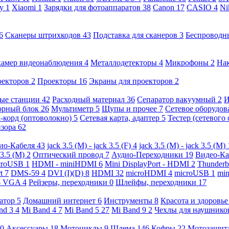
ny
1
Xiaomi
1
Зарядки для фотоаппаратов
38
Canon
17
CASIO
4
Ni
6
Сканеры штрихкодов
43
Подставка для сканеров
3
Беспроводн
камер видеонаблюдения
4
Металлодетекторы
4
Микрофоны
2
На
оекторов
2
Проекторы
16
Экраны для проекторов
2
ые станции
42
Расходный материал
36
Сепаратор вакуумный
2
И
орный блок
26
Мультиметр
5
Щупы и прочее
7
Сетевое оборудо
-корд (оптоволокно)
5
Сетевая карта, адаптер
5
Тестер (сетевого
изора
62
ио-Кабеля
43
jack 3.5 (M) - jack 3.5 (F)
4
jack 3.5 (M) - jack 3.5 (M)
 3.5 (M)
2
Оптический провод
7
Аудио-Переходники
19
Видео-К
croUSB
1
HDMI - miniHDMI
6
Mini DisplayPort - HDMI
2
Thunderb
rt
7
DMS-59
4
DVI (I)(D)
8
HDMI
32
microHDMI
4
microUSB
1
min
- VGA
4
Рейзеры, переходники
0
Шлейфы, переходники
17
ратор
5
Домашний интернет
6
Инструменты
8
Красота и здоровь
nd 3
4
Mi Band 4
7
Mi Band 5
27
Mi Band 9
2
Чехлы для наушник
0
Аксессуары
18
Мотоциклы
9
Шлема
146
Кофры
22
Мотозащит