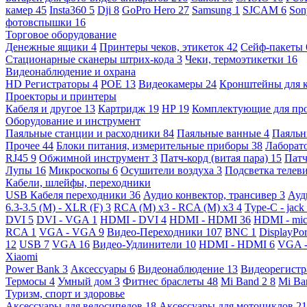
камер
45
Insta360
5
Dji
8
GoPro Hero
27
Samsung
1
SJCAM
6
So
фотовспышки
16
Торговое оборудование
Денежные ящики
4
Принтеры чеков, этикеток
42
Сейф-пакеты
Стационарные сканеры штрих-кода
3
Чеки, термоэтикетки
16
Видеонаблюдение и охрана
HD Регистраторы
4
POE
13
Видеокамеры
24
Кронштейны для 
Проекторы и принтеры
Кабеля и другое
13
Картридж
19
HP
19
Комплектующие для пр
Оборудование и инструмент
Паяльные станции и расходники
84
Паяльные ванные
4
Паяльн
Прочее
44
Блоки питания, измерительные приборы
38
Лаборат
RJ45
9
Обжимной инструмент
3
Патч-корд (витая пара)
15
Патч
Лупы
16
Микроскопы
6
Осушители воздуха
3
Подсветка телев
Кабели, шлейфы, переходники
USB Кабеля переходники
36
Аудио конвектор, трансивер
3
Ауд
6.3-3.5 (M) - XLR (F)
3
RCA (M) x3 - RCA (M) x3
4
Type-C - jack
DVI
5
DVI - VGA
1
HDMI - DVI
4
HDMI - HDMI
36
HDMI - mi
RCA
1
VGA - VGA
9
Видео-Переходники
107
BNC
1
DisplayPo
12
USB
7
VGA
16
Видео-Удлинители
10
HDMI - HDMI
6
VGA 
Xiaomi
Power Bank
3
Аксессуары
6
Видеонаблюдение
13
Видеорегист
Термосы
4
Умный дом
3
Фитнес браслеты
48
Mi Band 2
8
Mi Ba
Туризм, спорт и здоровье
Аксессуары для велосипедов
18
Аксессуары для мотоциклов
21