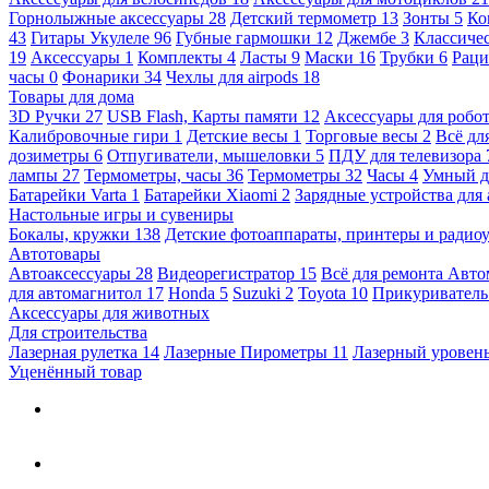
Горнолыжные аксессуары
28
Детский термометр
13
Зонты
5
Ко
43
Гитары Укулеле
96
Губные гармошки
12
Джембе
3
Классичес
19
Аксессуары
1
Комплекты
4
Ласты
9
Маски
16
Трубки
6
Раци
часы
0
Фонарики
34
Чехлы для airpods
18
Товары для дома
3D Ручки
27
USB Flash, Карты памяти
12
Аксессуары для робо
Калибровочные гири
1
Детские весы
1
Торговые весы
2
Всё дл
дозиметры
6
Отпугиватели, мышеловки
5
ПДУ для телевизора
лампы
27
Термометры, часы
36
Термометры
32
Часы
4
Умный 
Батарейки Varta
1
Батарейки Xiaomi
2
Зарядные устройства для
Настольные игры и сувениры
Бокалы, кружки
138
Детские фотоаппараты, принтеры и ради
Автотовары
Автоаксессуары
28
Видеорегистратор
15
Всё для ремонта Авт
для автомагнитол
17
Honda
5
Suzuki
2
Toyota
10
Прикуривател
Аксессуары для животных
Для строительства
Лазерная рулетка
14
Лазерные Пирометры
11
Лазерный уровен
Уценённый товар