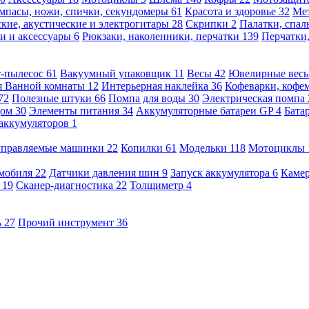
мпасы, ножи, спички, секундомеры
61
Красота и здоровье
32
Ме
кие, акустические и электрогитары
28
Скрипки
2
Палатки, спа
и и аксессуары
6
Рюкзаки, наколенники, перчатки
139
Перчатки
т-пылесос
61
Вакуумный упаковщик
11
Весы
42
Ювелирные вес
я Ванной комнаты
12
Интерьерная наклейка
36
Кофеварки, кофе
72
Полезные штуки
66
Помпа для воды
30
Электрическая помпа
дом
30
Элементы питания
34
Аккумуляторные батареи GP
4
Бата
 аккумуляторов
1
оуправляемые машинки
22
Копилки
61
Модельки
118
Мотоциклы
омобиля
22
Датчики давления шин
9
Запуск аккумулятора
6
Камер
ь
19
Сканер-диагностика
22
Толщиметр
4
ь
27
Прочий инструмент
36