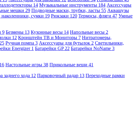
таллодетекторы
14
Музыкальные инструменты
184
Аксессуары
льные мешки
29
Подводные маски, трубки, ласты
55
Аквашузы
, наколенники, сумки
19
Рюкзаки
120
Термосы, фляги
47
Умные
ы
9
Безмены
13
Кухонные весы
14
Напольные весы
2
молки
12
Кронштейн ТВ и Мониторы
7
Нитратомеры,
25
Ручная помпа
3
Аксессуары для бутылок
2
Светильники,
рейки Energizer
1
Батарейки GP
22
Батарейки NoName
3
16
Настольные игры
38
Прикольные вещи
41
а заднего хода
12
Парковочный радар
13
Переходные рамки