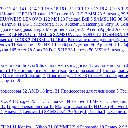
.3
0
13.4
1
14.0
3
14.1
1
15.6
18
16.0
2
17.0
1
17.3
17
18.4
3
19.5
1
2
4
Honor
1
HP
219
Huawei
13
Lenovo
131
LG
2
MSI
23
Samsung
39
HUAWEI
5
LENOVO
122
MSI
23
Packard Bell
5
SAMSUNG
98
S
6
Lenovo
41
LG
1
Microsoft
5
MSI
3
Razer
1
Samsung
8
Sony
10
Tos
ядка на квадракоптер
2
Матрицы в сборе
23
Acer
6
Apple
3
Asus
6
awei
3
LENOVO
61
MSI
26
SAMSUNG
22
SONY
17
TOSHIBA
19
амять
6
DDR3
2
DDR3L
2
DDR4
2
Разъем питания для ноутбука
enovo
11
Samsung
2
SONY
1
Шлейфы / Детали
50
Apple
50
Шлейф
буков
165
Acer
28
Asus
30
Dell
5
HP
28
Lenovo
50
MSI
4
Samsung
1
кие диски, Боксы
9
Бокс для жесткого диска
4
Жесткие диски
5
ыши
19
Беспроводные мыши
5
Коврики для мыши
1
Проводные
9
Оптический привод
1
Полезное для ПК
23
Система охлаждени
еокарты
38
роцессоры
52
AMD
16
Intel
31
Процессоры для телевизора
5
Тра
DEXP
3
Doogee
20
HTC
5
Huawei
34
Lenovo
14
Meizu
13
Oneplus
g
17
Гидрогелевая пленка
16
Модули, экраны
47
HTC
36
Huawei
1
l
1
Huawei
1
Lenovo
10
SAMSUNG
20
Sony
1
Toshiba
1
Тачскрин 
IFILM
11
Konica
1
Nikon
31
OLYMPUS
4
Panasonic
18
Pentax
2
S