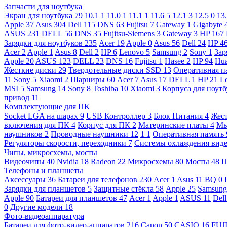
Запчасти для ноутбука
Экран для ноутбука
79
10.1
1
11.0
1
11.1
1
11.6
5
12.1
3
12.5
0
13
Apple
37
Asus
304
Dell
115
DNS
63
Fujitsu
7
Gateway
1
Gigabyte
ASUS
231
DELL
56
DNS
35
Fujitsu-Siemens
3
Gateway
3
HP
167
Зарядки для ноутбуков
235
Acer
19
Apple
0
Asus
56
Dell
24
HP
4
Acer
2
Apple
1
Asus
8
Dell
2
HP
6
Lenovo
5
Samsung
2
Sony
1
Зар
Apple
20
ASUS
123
DELL
23
DNS
16
Fujitsu
1
Hasee
2
HP
94
Hu
Жесткие диски
29
Твердотельные диски SSD
13
Оперативная п
11
Sony
5
Xiaomi
2
Шарниры
60
Acer
7
Asus
17
DELL
1
HP
21
L
MSI
5
Samsung
14
Sony
8
Toshiba
10
Xiaomi
3
Корпуса для ноут
привод
11
Комплектующие для ПК
Socket LGA на шарах
9
USB Контроллер
3
Блок Питания
4
Жест
включения для ПК
4
Корпус для ПК
2
Материнские платы
4
М
наушников
2
Проводные наушники
12
1
1
Оперативная память
Регуляторы скорости, переходники
7
Системы охлаждения вид
Чипы, микросхемы, мосты
Видеочипы
40
Nvidia
18
Radeon
22
Микросхемы
80
Мосты
48
П
Телефоны и планшеты
Аксессуары
36
Батареи для телефонов
230
Acer
1
Asus
11
BQ
0
Зарядки для планшетов
5
Защитные стёкла
58
Apple
25
Samsun
Apple
90
Батареи для планшетов
47
Acer
1
Apple
1
ASUS
11
Del
0
Другие модели
18
Фото-видеоаппаратура
Батареи для фото-видео-аппаратов
216
Canon
50
CASIO
16
FUJ