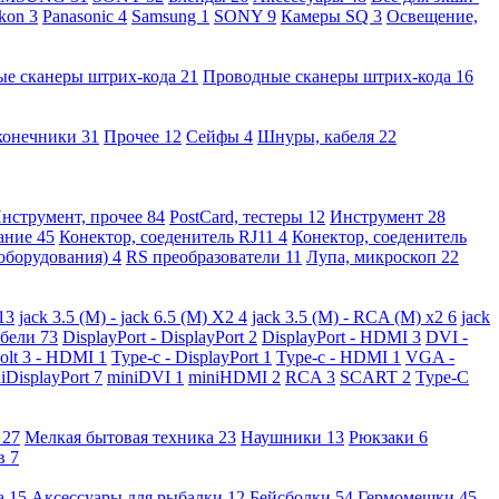
kon
3
Panasonic
4
Samsung
1
SONY
9
Камеры SQ
3
Освещение,
ые сканеры штрих-кода
21
Проводные сканеры штрих-кода
16
конечники
31
Прочее
12
Сейфы
4
Шнуры, кабеля
22
нструмент, прочее
84
PostCard, тестеры
12
Инструмент
28
вание
45
Конектор, соеденитель RJ11
4
Конектор, соеденитель
 оборудования)
4
RS преобразователи
11
Лупа, микроскоп
22
13
jack 3.5 (M) - jack 6.5 (M) X2
4
jack 3.5 (M) - RCA (M) x2
6
jack
абели
73
DisplayPort - DisplayPort
2
DisplayPort - HDMI
3
DVI -
olt 3 - HDMI
1
Type-c - DisplayPort
1
Type-c - HDMI
1
VGA -
iDisplayPort
7
miniDVI
1
miniHDMI
2
RCA
3
SCART
2
Type-C
е
27
Мелкая бытовая техника
23
Наушники
13
Рюкзаки
6
ов
7
а
15
Аксессуары для рыбалки
12
Бейсболки
54
Гермомешки
45