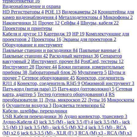
термоэтикетки
16
Видеонаблюдение и охрана
HD Регистраторы
4
POE
13
Видеокамеры
24
Кронштейны для
камер видеонаблюдения
4
Металлодетекторы
4
Микрофоны
2
Наконечники
31
Прочее
12
Сейфы
4
Шнуры, кабеля
22
Проекторы и принтеры
Кабеля и другое
13
Картридж
19
HP
19
Комплектующие для
проекторов
2
Проекторы
16
Экраны для проекторов
2
Оборудование и инструмент
Паяльные станции и расходники
84
Паяльные ванные
4
Паяльные станции
42
Расходный материал
36
Сепаратор
вакуумный
2
Инструмент, прочее
84
PostCard, тестеры
12
Инструмент
28
Прочее
44
Блоки питания, измерительные
приборы
38
Лабораторный блок
26
Мультиметр
5
Щупы и
прочее
7
Сетевое оборудование
45
Конектор, соеденитель
RJ11
4
Конектор, соеденитель RJ45
9
Обжимной инструмент
3
Патч-корд (витая пара)
15
Патч-корд (оптоволокно)
5
Сетевая
карта, адаптер
5
Тестер (сетевого оборудования)
4
RS
преобразователи
11
Лупа, микроскоп
22
Лупы
16
Микроскопы
6
Осушители воздуха
3
Подсветка телевизора
62
Кабели, шлейфы, переходники
USB Кабеля переходники
36
Аудио конвектор, трансивер
3
Аудио-Кабеля
43
jack 3.5 (M) - jack 3.5 (F)
4
jack 3.5 (M) - jack
3.5 (M)
13
jack 3.5 (M) - jack 6.5 (M) X2
4
jack 3.5 (M) - RCA
(M) x2
6
jack 6.3-3.5 (M) - XLR (F)
3
RCA (M) x3 - RCA (M) x3