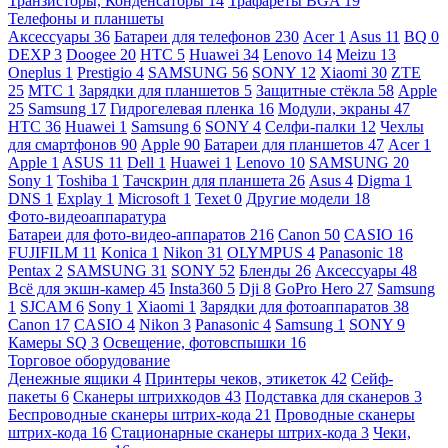
Транзисторы, Конденсаторы
14
Трафареты BGA
19
Телефоны и планшеты
Аксессуары
36
Батареи для телефонов
230
Acer
1
Asus
11
BQ
0
DEXP
3
Doogee
20
HTC
5
Huawei
34
Lenovo
14
Meizu
13
Oneplus
1
Prestigio
4
SAMSUNG
56
SONY
12
Xiaomi
30
ZTE
25
МТС
1
Зарядки для планшетов
5
Защитные стёкла
58
Apple
25
Samsung
17
Гидрогелевая пленка
16
Модули, экраны
47
HTC
36
Huawei
1
Samsung
6
SONY
4
Селфи-палки
12
Чехлы
для смартфонов
90
Apple
90
Батареи для планшетов
47
Acer
1
Apple
1
ASUS
11
Dell
1
Huawei
1
Lenovo
10
SAMSUNG
20
Sony
1
Toshiba
1
Тачскрин для планшета
26
Asus
4
Digma
1
DNS
1
Explay
1
Microsoft
1
Texet
0
Другие модели
18
Фото-видеоаппаратура
Батареи для фото-видео-аппаратов
216
Canon
50
CASIO
16
FUJIFILM
11
Konica
1
Nikon
31
OLYMPUS
4
Panasonic
18
Pentax
2
SAMSUNG
31
SONY
52
Бленды
26
Аксессуары
48
Всё для экшн-камер
45
Insta360
5
Dji
8
GoPro Hero
27
Samsung
1
SJCAM
6
Sony
1
Xiaomi
1
Зарядки для фотоаппаратов
38
Canon
17
CASIO
4
Nikon
3
Panasonic
4
Samsung
1
SONY
9
Камеры SQ
3
Освещение, фотовспышки
16
Торговое оборудование
Денежные ящики
4
Принтеры чеков, этикеток
42
Сейф-
пакеты
6
Сканеры штрихкодов
43
Подставка для сканеров
3
Беспроводные сканеры штрих-кода
21
Проводные сканеры
штрих-кода
16
Стационарные сканеры штрих-кода
3
Чеки,