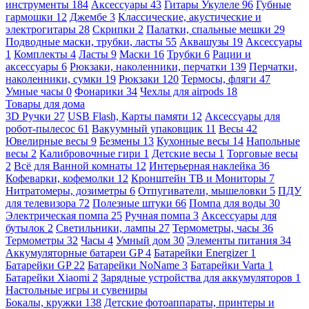
инструменты
184
Аксессуары
43
Гитары Укулеле
96
Губные
гармошки
12
Джембе
3
Классические, акустические и
электрогитары
28
Скрипки
2
Палатки, спальные мешки
29
Подводные маски, трубки, ласты
55
Аквашузы
19
Аксессуары
1
Комплекты
4
Ласты
9
Маски
16
Трубки
6
Рации и
аксессуары
6
Рюкзаки, наколенники, перчатки
139
Перчатки,
наколенники, сумки
19
Рюкзаки
120
Термосы, фляги
47
Умные часы
0
Фонарики
34
Чехлы для airpods
18
Товары для дома
3D Ручки
27
USB Flash, Карты памяти
12
Аксессуары для
робот-пылесос
61
Вакуумный упаковщик
11
Весы
42
Ювелирные весы
9
Безмены
13
Кухонные весы
14
Напольные
весы
2
Калибровочные гири
1
Детские весы
1
Торговые весы
2
Всё для Ванной комнаты
12
Интерьерная наклейка
36
Кофеварки, кофемолки
12
Кронштейн ТВ и Мониторы
7
Нитратомеры, дозиметры
6
Отпугиватели, мышеловки
5
ПДУ
для телевизора
72
Полезные штуки
66
Помпа для воды
30
Электрическая помпа
25
Ручная помпа
3
Аксессуары для
бутылок
2
Светильники, лампы
27
Термометры, часы
36
Термометры
32
Часы
4
Умный дом
30
Элементы питания
34
Аккумуляторные батареи GP
4
Батарейки Energizer
1
Батарейки GP
22
Батарейки NoName
3
Батарейки Varta
1
Батарейки Xiaomi
2
Зарядные устройства для аккумуляторов
1
Настольные игры и сувениры
Бокалы, кружки
138
Детские фотоаппараты, принтеры и