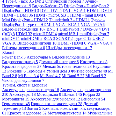
4
Type-C - jack 3.5 (M)
2
Оптический провод
7
Аудио-
Переходники
19
Видео-Кабели
73
DisplayPort - DisplayPort
2
DisplayPort - HDMI
3
DVI - DVI
5
DVI - VGA
1
HDMI - DVI
4
HDMI - HDMI
36
HDMI - microUSB
1
HDMI - miniHDMI
6
Mini DisplayPort - HDMI
2
Thunderbolt 3 - HDMI
1
Type-c -
DisplayPort
1
Type-c - HDMI
1
VGA - RCA
1
VGA - VGA
9
Видео-Переходники
107
BNC
1
DisplayPort
7
DMS-59
4
DVI
(I)(D)
8
HDMI
32
microHDMI
4
microUSB
1
miniDisplayPort
7
miniDVI
1
miniHDMI
2
RCA
3
SCART
2
Type-C
12
USB
7
VGA
16
Видео-Удлинители
10
HDMI - HDMI
6
VGA - VGA
4
Рейзеры, переходники
0
Шлейфы, переходники
17
Xiaomi
Power Bank
3
Аксессуары
6
Видеонаблюдение
13
Видеорегистратор
5
Домашний интернет
6
Инструменты
8
Красота и здоровье
27
Мелкая бытовая техника
23
Наушники
13
Рюкзаки
6
Термосы
4
Умный дом
3
Фитнес браслеты
48
Mi
Band 2
8
Mi Band 3
4
Mi Band 4
7
Mi Band 5
27
Mi Band 9
2
Чехлы для наушников
7
Туризм, спорт и здоровье
Аксессуары для велосипедов
18
Аксессуары для мотоциклов
210
Аксессуары
18
Мотоциклы
9
Шлема
146
Кофры
22
Мотозащита
15
Аксессуары для рыбалки
12
Бейсболки
54
Гермомешки
45
Горнолыжные аксессуары
28
Детский
термометр
13
Зонты
5
Компасы, ножи, спички, секундомеры
61
Красота и здоровье
32
Металлодетекторы
14
Музыкальные