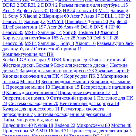
DDR3
2
DDR3L
2
DDR4
2
Разъем питания для ноутбука
115
Acer
5
Apple
5
Asus
35
Dell
8
HP
24
Lenovo
19
Msi
1
Samsung
11
Sony
5
Xiaomi
2
Шарниры
60
Acer
7
Asus
17
DELL
1
HP
21
Lenovo
11
Samsung
2
SONY
1
Шлейфы / Детали
50
Apple
50
Шлейфы матриц
197
Acer
26
Asus
46
Dell
6
DNS
4
HP
40
Lenovo
35
MSI
5
Samsung
14
Sony
8
Toshiba
10
Xiaomi
3
Корпуса для ноутбуков
165
Acer
28
Asus
30
Dell
5
HP
28
Lenovo
50
MSI
4
Samsung
1
Sony
3
Xiaomi
16
Разъём аудио Jack
для ноутбука
2
Оптический привод
11
Комплектующие для ПК
Socket LGA на шарах
9
USB Контроллер
3
Блок Питания
4
Жесткие диски, Боксы
9
Бокс для жесткого диска
4
Жесткие
диски
5
Зарядки для мониторов и другое
53
Звуковая карта
6
Кнопки включения для ПК
4
Корпус для ПК
2
Материнские
платы
4
Мыши
19
Беспроводные мыши
5
Коврики для мыши
1
Проводные мыши
13
Наушники
15
Беспроводные наушники
0
Кабель для наушников
2
Проводные наушники
12
1
1
Оперативная память
9
Оптический привод
1
Полезное для ПК
23
Система охлаждения
70
Вентиляторы для корпуса
14
Кулеры для процессоров
11
Регуляторы скорости,
переходники
7
Системы охлаждения видеокарты
38
Чипы, микросхемы, мосты
Видеочипы
40
Nvidia
18
Radeon
22
Микросхемы
80
Мосты
48
Процессоры
52
AMD
16
Intel
31
Процессоры для телевизора
5