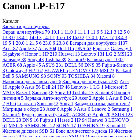
Canon LP-E17
Каталог
Запчасти для ноутбука
Экран для ноутбука
79
10.1
1
11.0
1
11.1
1
11.6
5
12.1
3
12.5
0
13.3
0
13.4
1
14.0
3
14.1
1
15.6
18
16.0
2
17.0
1
17.3
17
18.4
3
19.5
1
20.0
1
21.5
6
23.0
6
23.8
8
Батареи для ноутбуков
1137
Acer
87
Apple
37
Asus
304
Dell
115
DNS
63
Fujitsu
7
Gateway
1
Gigabyte
4
Honor
1
HP
219
Huawei
13
Lenovo
131
LG
2
MSI
23
Samsung
39
Sony
43
Toshiba
39
Xiaomi
9
Клавиатуры
1002
ACER
68
Apple
45
ASUS
231
DELL
56
DNS
35
Fujitsu-Siemens
3
Gateway
3
HP
167
HUAWEI
5
LENOVO
122
MSI
23
Packard
Bell
5
SAMSUNG
98
SONY
93
TOSHIBA
34
Xiaomi
8
Наклейки для клавиатуры
6
Зарядки для ноутбуков
235
Acer
19
Apple
0
Asus
56
Dell
24
HP
46
Lenovo
41
LG
1
Microsoft
5
MSI
3
Razer
1
Samsung
8
Sony
10
Toshiba
13
Xiaomi
3
Провод
питания
5
Зарядка Авто-ноутбук
29
Acer
2
Apple
1
Asus
8
Dell
2
HP
6
Lenovo
5
Samsung
2
Sony
1
Зарядка на квадракоптер
2
Матрицы в сборе
23
Acer
6
Apple
3
Asus
6
Lenovo
2
Samsung
1
Xiaomi
5
Кулер для ноутбука
495
ACER
57
Apple
20
ASUS
123
DELL
23
DNS
16
Fujitsu
1
Hasee
2
HP
94
Huawei
3
LENOVO
61
MSI
26
SAMSUNG
22
SONY
17
TOSHIBA
19
Xiaomi
11
Жесткие диски и SSD
61
Бокс для жесткого диска
19
Жесткие
диски
29
Твердотельные диски SSD
13
Оперативная память
6