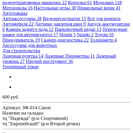
радиоуправляемые машинки
22
Копилки
61
Модельки
118
Мотоциклы
16
Настольные игры
38
Прикольные вещи
41
Автотовары
Автоаксессуары
28
Видеорегистратор
15
Всё для ремонта
Автомобиля
22
Датчики давления шин
9
Запуск аккумулятора
6
Камера заднего хода
12
Парковочный радар
13
Переходные
рамки для автомагнитол
17
Honda
5
Suzuki
2
Toyota
10
Прикуриватель
19
Сканер-диагностика
22
Толщиметр
4
Аксессуары для животных
Для строительства
Лазерная рулетка
14
Лазерные Пирометры
11
Лазерный
уровень
27
Прочий инструмент
36
Уценённый товар
600 руб.
Артикул:
ЗФ-014 Canon
Наличие на складах:
тц "Надежда" (р-н Спортивной)
тц "Европейский" (р-н Второй речки)