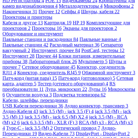
HD Регистраторы
4
POE
13
Видеокамеры
24
Кронштейны для
камер видеонаблюдения
4
Металлодетекторы
4
Микрофоны
2
Наконечники
31
Прочее
12
Сейфы
4
Шнуры, кабеля
22
Проекторы и принтеры
Кабеля и другое
13
Картридж
19
HP
19
Комплектующие для
проекторов
2
Проекторы
16
Экраны для проекторов
2
Оборудование и инструмент
Паяльные станции и расходники
84
Паяльные ванные
4
Паяльные станции
42
Расходный материал
36
Сепаратор
вакуумный
2
Инструмент, прочее
84
PostCard, тестеры
12
Инструмент
28
Прочее
44
Блоки питания, измерительные
приборы
38
Лабораторный блок
26
Мультиметр
5
Щупы и
прочее
7
Сетевое оборудование
45
Конектор, соеденитель
RJ11
4
Конектор, соеденитель RJ45
9
Обжимной инструмент
3
Патч-корд (витая пара)
15
Патч-корд (оптоволокно)
5
Сетевая
карта, адаптер
5
Тестер (сетевого оборудования)
4
RS
преобразователи
11
Лупа, микроскоп
22
Лупы
16
Микроскопы
6
Осушители воздуха
3
Подсветка телевизора
62
Кабели, шлейфы, переходники
USB Кабеля переходники
36
Аудио конвектор, трансивер
3
Аудио-Кабеля
43
jack 3.5 (M) - jack 3.5 (F)
4
jack 3.5 (M) - jack
3.5 (M)
13
jack 3.5 (M) - jack 6.5 (M) X2
4
jack 3.5 (M) - RCA
(M) x2
6
jack 6.3-3.5 (M) - XLR (F)
3
RCA (M) x3 - RCA (M) x3
4
Type-C - jack 3.5 (M)
2
Оптический провод
7
Аудио-
Переходники
19
Видео-Кабели
73
DisplayPort - DisplayPort
2