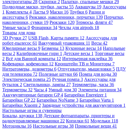
электрогитары
28
Скрипки
2
Палатки, спальные мешки
29
Подводные маски, трубки, ласты
55
Аквашузы
19
Аксессуары
1
Комплекты
4
Ласты
9
Маски
16
Трубки
6
Рации и
аксессуары
6
Рюкзаки, наколенники, перчатки
139
Перчатки,
наколенники, сумки
19
Рюкзаки
120
Термосы, фляги
47
Умные часы
0
Фонарики
34
Чехлы для airpods
18
Товары для дома
3D Ручки
27
USB Flash, Карты памяти
12
Аксессуары для
робот-пылесос
61
Вакуумный упаковщик
11
Весы
42
Ювелирные весы
9
Безмены
13
Кухонные весы
14
Напольные
весы
2
Калибровочные гири
1
Детские весы
1
Торговые весы
2
Всё для Ванной комнаты
12
Интерьерная наклейка
36
Кофеварки, кофемолки
12
Кронштейн ТВ и Мониторы
7
Нитратомеры, дозиметры
6
Отпугиватели, мышеловки
5
ПДУ
для телевизора
72
Полезные штуки
66
Помпа для воды
30
Электрическая помпа
25
Ручная помпа
3
Аксессуары для
бутылок
2
Светильники, лампы
27
Термометры, часы
36
Термометры
32
Часы
4
Умный дом
30
Элементы питания
34
Аккумуляторные батареи GP
4
Батарейки Energizer
1
Батарейки GP
22
Батарейки NoName
3
Батарейки Varta
1
Батарейки Xiaomi
2
Зарядные устройства для аккумуляторов
1
Настольные игры и сувениры
Бокалы, кружки
138
Детские фотоаппараты, принтеры и
радиоуправляемые машинки
22
Копилки
61
Модельки
118
Мотоциклы
16
Настольные игры
38
Прикольные вещи
41