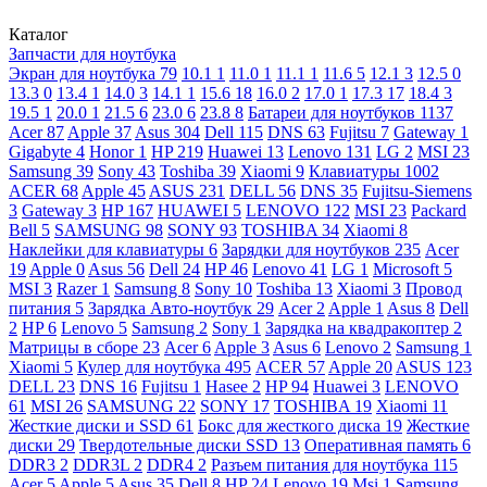
Каталог
Запчасти для ноутбука
Экран для ноутбука
79
10.1
1
11.0
1
11.1
1
11.6
5
12.1
3
12.5
0
13.3
0
13.4
1
14.0
3
14.1
1
15.6
18
16.0
2
17.0
1
17.3
17
18.4
3
19.5
1
20.0
1
21.5
6
23.0
6
23.8
8
Батареи для ноутбуков
1137
Acer
87
Apple
37
Asus
304
Dell
115
DNS
63
Fujitsu
7
Gateway
1
Gigabyte
4
Honor
1
HP
219
Huawei
13
Lenovo
131
LG
2
MSI
23
Samsung
39
Sony
43
Toshiba
39
Xiaomi
9
Клавиатуры
1002
ACER
68
Apple
45
ASUS
231
DELL
56
DNS
35
Fujitsu-Siemens
3
Gateway
3
HP
167
HUAWEI
5
LENOVO
122
MSI
23
Packard
Bell
5
SAMSUNG
98
SONY
93
TOSHIBA
34
Xiaomi
8
Наклейки для клавиатуры
6
Зарядки для ноутбуков
235
Acer
19
Apple
0
Asus
56
Dell
24
HP
46
Lenovo
41
LG
1
Microsoft
5
MSI
3
Razer
1
Samsung
8
Sony
10
Toshiba
13
Xiaomi
3
Провод
питания
5
Зарядка Авто-ноутбук
29
Acer
2
Apple
1
Asus
8
Dell
2
HP
6
Lenovo
5
Samsung
2
Sony
1
Зарядка на квадракоптер
2
Матрицы в сборе
23
Acer
6
Apple
3
Asus
6
Lenovo
2
Samsung
1
Xiaomi
5
Кулер для ноутбука
495
ACER
57
Apple
20
ASUS
123
DELL
23
DNS
16
Fujitsu
1
Hasee
2
HP
94
Huawei
3
LENOVO
61
MSI
26
SAMSUNG
22
SONY
17
TOSHIBA
19
Xiaomi
11
Жесткие диски и SSD
61
Бокс для жесткого диска
19
Жесткие
диски
29
Твердотельные диски SSD
13
Оперативная память
6
DDR3
2
DDR3L
2
DDR4
2
Разъем питания для ноутбука
115
Acer
5
Apple
5
Asus
35
Dell
8
HP
24
Lenovo
19
Msi
1
Samsung