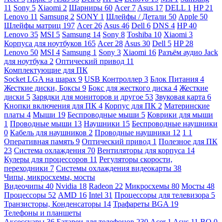
11
Sony
5
Xiaomi
2
Шарниры
60
Acer
7
Asus
17
DELL
1
HP
21
Lenovo
11
Samsung
2
SONY
1
Шлейфы / Детали
50
Apple
50
Шлейфы матриц
197
Acer
26
Asus
46
Dell
6
DNS
4
HP
40
Lenovo
35
MSI
5
Samsung
14
Sony
8
Toshiba
10
Xiaomi
3
Корпуса для ноутбуков
165
Acer
28
Asus
30
Dell
5
HP
28
Lenovo
50
MSI
4
Samsung
1
Sony
3
Xiaomi
16
Разъём аудио Jack
для ноутбука
2
Оптический привод
11
Комплектующие для ПК
Socket LGA на шарах
9
USB Контроллер
3
Блок Питания
4
Жесткие диски, Боксы
9
Бокс для жесткого диска
4
Жесткие
диски
5
Зарядки для мониторов и другое
53
Звуковая карта
6
Кнопки включения для ПК
4
Корпус для ПК
2
Материнские
платы
4
Мыши
19
Беспроводные мыши
5
Коврики для мыши
1
Проводные мыши
13
Наушники
15
Беспроводные наушники
0
Кабель для наушников
2
Проводные наушники
12
1
1
Оперативная память
9
Оптический привод
1
Полезное для ПК
23
Система охлаждения
70
Вентиляторы для корпуса
14
Кулеры для процессоров
11
Регуляторы скорости,
переходники
7
Системы охлаждения видеокарты
38
Чипы, микросхемы, мосты
Видеочипы
40
Nvidia
18
Radeon
22
Микросхемы
80
Мосты
48
Процессоры
52
AMD
16
Intel
31
Процессоры для телевизора
5
Транзисторы, Конденсаторы
14
Трафареты BGA
19
Телефоны и планшеты
Аксессуары
36
Батареи для телефонов
230
Acer
1
Asus
11
BQ
0