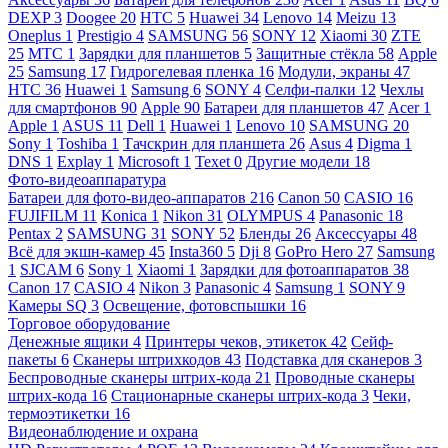
DEXP
3
Doogee
20
HTC
5
Huawei
34
Lenovo
14
Meizu
13
Oneplus
1
Prestigio
4
SAMSUNG
56
SONY
12
Xiaomi
30
ZTE
25
МТС
1
Зарядки для планшетов
5
Защитные стёкла
58
Apple
25
Samsung
17
Гидрогелевая пленка
16
Модули, экраны
47
HTC
36
Huawei
1
Samsung
6
SONY
4
Селфи-палки
12
Чехлы
для смартфонов
90
Apple
90
Батареи для планшетов
47
Acer
1
Apple
1
ASUS
11
Dell
1
Huawei
1
Lenovo
10
SAMSUNG
20
Sony
1
Toshiba
1
Тачскрин для планшета
26
Asus
4
Digma
1
DNS
1
Explay
1
Microsoft
1
Texet
0
Другие модели
18
Фото-видеоаппаратура
Батареи для фото-видео-аппаратов
216
Canon
50
CASIO
16
FUJIFILM
11
Konica
1
Nikon
31
OLYMPUS
4
Panasonic
18
Pentax
2
SAMSUNG
31
SONY
52
Бленды
26
Аксессуары
48
Всё для экшн-камер
45
Insta360
5
Dji
8
GoPro Hero
27
Samsung
1
SJCAM
6
Sony
1
Xiaomi
1
Зарядки для фотоаппаратов
38
Canon
17
CASIO
4
Nikon
3
Panasonic
4
Samsung
1
SONY
9
Камеры SQ
3
Освещение, фотовспышки
16
Торговое оборудование
Денежные ящики
4
Принтеры чеков, этикеток
42
Сейф-
пакеты
6
Сканеры штрихкодов
43
Подставка для сканеров
3
Беспроводные сканеры штрих-кода
21
Проводные сканеры
штрих-кода
16
Стационарные сканеры штрих-кода
3
Чеки,
термоэтикетки
16
Видеонаблюдение и охрана