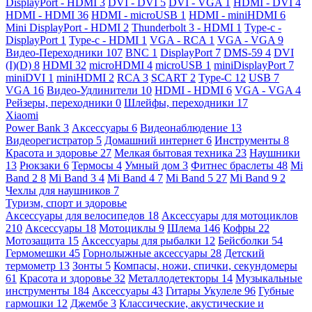
DisplayPort - HDMI
3
DVI - DVI
5
DVI - VGA
1
HDMI - DVI
4
HDMI - HDMI
36
HDMI - microUSB
1
HDMI - miniHDMI
6
Mini DisplayPort - HDMI
2
Thunderbolt 3 - HDMI
1
Type-c -
DisplayPort
1
Type-c - HDMI
1
VGA - RCA
1
VGA - VGA
9
Видео-Переходники
107
BNC
1
DisplayPort
7
DMS-59
4
DVI
(I)(D)
8
HDMI
32
microHDMI
4
microUSB
1
miniDisplayPort
7
miniDVI
1
miniHDMI
2
RCA
3
SCART
2
Type-C
12
USB
7
VGA
16
Видео-Удлинители
10
HDMI - HDMI
6
VGA - VGA
4
Рейзеры, переходники
0
Шлейфы, переходники
17
Xiaomi
Power Bank
3
Аксессуары
6
Видеонаблюдение
13
Видеорегистратор
5
Домашний интернет
6
Инструменты
8
Красота и здоровье
27
Мелкая бытовая техника
23
Наушники
13
Рюкзаки
6
Термосы
4
Умный дом
3
Фитнес браслеты
48
Mi
Band 2
8
Mi Band 3
4
Mi Band 4
7
Mi Band 5
27
Mi Band 9
2
Чехлы для наушников
7
Туризм, спорт и здоровье
Аксессуары для велосипедов
18
Аксессуары для мотоциклов
210
Аксессуары
18
Мотоциклы
9
Шлема
146
Кофры
22
Мотозащита
15
Аксессуары для рыбалки
12
Бейсболки
54
Гермомешки
45
Горнолыжные аксессуары
28
Детский
термометр
13
Зонты
5
Компасы, ножи, спички, секундомеры
61
Красота и здоровье
32
Металлодетекторы
14
Музыкальные
инструменты
184
Аксессуары
43
Гитары Укулеле
96
Губные
гармошки
12
Джембе
3
Классические, акустические и