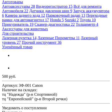
Автотовары
Автоаксессуары
28
Видеорегистратор
15
Всё для ремонта
Автомобиля
22
Датчики давления шин
9
Запуск аккумулятора
6
Камера заднего хода
12
Парковочный радар
13
Переходные
рамки для автомагнитол
17
Honda
5
Suzuki
2
Toyota
10
Прикуриватель
19
Сканер-диагностика
22
Толщиметр
4
Аксессуары для животных
Для строительства
Лазерная рулетка
14
Лазерные Пирометры
11
Лазерный
уровень
27
Прочий инструмент
36
Уценённый товар
500 руб.
Артикул:
ЗФ-001 Canon
Наличие на складах:
тц "Надежда" (р-н Спортивной)
тц "Европейский" (р-н Второй речки)
Уведомить о поступлении