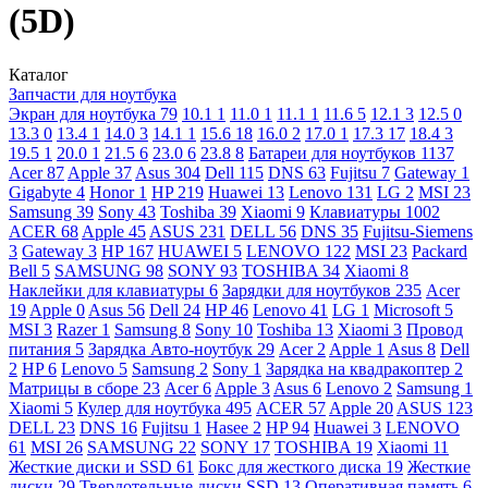
(5D)
Каталог
Запчасти для ноутбука
Экран для ноутбука
79
10.1
1
11.0
1
11.1
1
11.6
5
12.1
3
12.5
0
13.3
0
13.4
1
14.0
3
14.1
1
15.6
18
16.0
2
17.0
1
17.3
17
18.4
3
19.5
1
20.0
1
21.5
6
23.0
6
23.8
8
Батареи для ноутбуков
1137
Acer
87
Apple
37
Asus
304
Dell
115
DNS
63
Fujitsu
7
Gateway
1
Gigabyte
4
Honor
1
HP
219
Huawei
13
Lenovo
131
LG
2
MSI
23
Samsung
39
Sony
43
Toshiba
39
Xiaomi
9
Клавиатуры
1002
ACER
68
Apple
45
ASUS
231
DELL
56
DNS
35
Fujitsu-Siemens
3
Gateway
3
HP
167
HUAWEI
5
LENOVO
122
MSI
23
Packard
Bell
5
SAMSUNG
98
SONY
93
TOSHIBA
34
Xiaomi
8
Наклейки для клавиатуры
6
Зарядки для ноутбуков
235
Acer
19
Apple
0
Asus
56
Dell
24
HP
46
Lenovo
41
LG
1
Microsoft
5
MSI
3
Razer
1
Samsung
8
Sony
10
Toshiba
13
Xiaomi
3
Провод
питания
5
Зарядка Авто-ноутбук
29
Acer
2
Apple
1
Asus
8
Dell
2
HP
6
Lenovo
5
Samsung
2
Sony
1
Зарядка на квадракоптер
2
Матрицы в сборе
23
Acer
6
Apple
3
Asus
6
Lenovo
2
Samsung
1
Xiaomi
5
Кулер для ноутбука
495
ACER
57
Apple
20
ASUS
123
DELL
23
DNS
16
Fujitsu
1
Hasee
2
HP
94
Huawei
3
LENOVO
61
MSI
26
SAMSUNG
22
SONY
17
TOSHIBA
19
Xiaomi
11
Жесткие диски и SSD
61
Бокс для жесткого диска
19
Жесткие
диски
29
Твердотельные диски SSD
13
Оперативная память
6