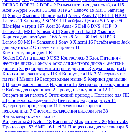
DDR3
2
DDR3L
2
DDR4
2
Разъем питания для ноутбука
115
Acer
5
Apple
5
Asus
35
Dell
8
HP
24
Lenovo
19
Msi
1
Samsung
11
Sony
5
Xiaomi
2
Шарниры
60
Acer
7
Asus
17
DELL
1
HP
21
Lenovo
11
Samsung
2
SONY
1
Шлейфы / Детали
50
Apple
50
Шлейфы матриц
197
Acer
26
Asus
46
Dell
6
DNS
4
HP
40
Lenovo
35
MSI
5
Samsung
14
Sony
8
Toshiba
10
Xiaomi
3
Корпуса для ноутбуков
165
Acer
28
Asus
30
Dell
5
HP
28
Lenovo
50
MSI
4
Samsung
1
Sony
3
Xiaomi
16
Разъём аудио Jack
для ноутбука
2
Оптический привод
11
Комплектующие для ПК
Socket LGA на шарах
9
USB Контроллер
3
Блок Питания
4
Жесткие диски, Боксы
9
Бокс для жесткого диска
4
Жесткие
диски
5
Зарядки для мониторов и другое
53
Звуковая карта
6
Кнопки включения для ПК
4
Корпус для ПК
2
Материнские
платы
4
Мыши
19
Беспроводные мыши
5
Коврики для мыши
1
Проводные мыши
13
Наушники
15
Беспроводные наушники
0
Кабель для наушников
2
Проводные наушники
12
1
1
Оперативная память
9
Оптический привод
1
Полезное для ПК
23
Система охлаждения
70
Вентиляторы для корпуса
14
Кулеры для процессоров
11
Регуляторы скорости,
переходники
7
Системы охлаждения видеокарты
38
Чипы, микросхемы, мосты
Видеочипы
40
Nvidia
18
Radeon
22
Микросхемы
80
Мосты
48
Процессоры
52
AMD
16
Intel
31
Процессоры для телевизора
5