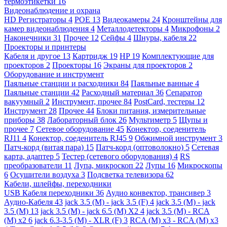
термоэтикетки
16
Видеонаблюдение и охрана
HD Регистраторы
4
POE
13
Видеокамеры
24
Кронштейны для
камер видеонаблюдения
4
Металлодетекторы
4
Микрофоны
2
Наконечники
31
Прочее
12
Сейфы
4
Шнуры, кабеля
22
Проекторы и принтеры
Кабеля и другое
13
Картридж
19
HP
19
Комплектующие для
проекторов
2
Проекторы
16
Экраны для проекторов
2
Оборудование и инструмент
Паяльные станции и расходники
84
Паяльные ванные
4
Паяльные станции
42
Расходный материал
36
Сепаратор
вакуумный
2
Инструмент, прочее
84
PostCard, тестеры
12
Инструмент
28
Прочее
44
Блоки питания, измерительные
приборы
38
Лабораторный блок
26
Мультиметр
5
Щупы и
прочее
7
Сетевое оборудование
45
Конектор, соеденитель
RJ11
4
Конектор, соеденитель RJ45
9
Обжимной инструмент
3
Патч-корд (витая пара)
15
Патч-корд (оптоволокно)
5
Сетевая
карта, адаптер
5
Тестер (сетевого оборудования)
4
RS
преобразователи
11
Лупа, микроскоп
22
Лупы
16
Микроскопы
6
Осушители воздуха
3
Подсветка телевизора
62
Кабели, шлейфы, переходники
USB Кабеля переходники
36
Аудио конвектор, трансивер
3
Аудио-Кабеля
43
jack 3.5 (M) - jack 3.5 (F)
4
jack 3.5 (M) - jack
3.5 (M)
13
jack 3.5 (M) - jack 6.5 (M) X2
4
jack 3.5 (M) - RCA
(M) x2
6
jack 6.3-3.5 (M) - XLR (F)
3
RCA (M) x3 - RCA (M) x3