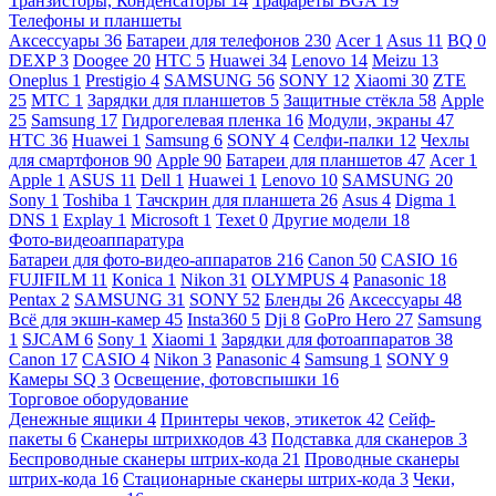
Транзисторы, Конденсаторы
14
Трафареты BGA
19
Телефоны и планшеты
Аксессуары
36
Батареи для телефонов
230
Acer
1
Asus
11
BQ
0
DEXP
3
Doogee
20
HTC
5
Huawei
34
Lenovo
14
Meizu
13
Oneplus
1
Prestigio
4
SAMSUNG
56
SONY
12
Xiaomi
30
ZTE
25
МТС
1
Зарядки для планшетов
5
Защитные стёкла
58
Apple
25
Samsung
17
Гидрогелевая пленка
16
Модули, экраны
47
HTC
36
Huawei
1
Samsung
6
SONY
4
Селфи-палки
12
Чехлы
для смартфонов
90
Apple
90
Батареи для планшетов
47
Acer
1
Apple
1
ASUS
11
Dell
1
Huawei
1
Lenovo
10
SAMSUNG
20
Sony
1
Toshiba
1
Тачскрин для планшета
26
Asus
4
Digma
1
DNS
1
Explay
1
Microsoft
1
Texet
0
Другие модели
18
Фото-видеоаппаратура
Батареи для фото-видео-аппаратов
216
Canon
50
CASIO
16
FUJIFILM
11
Konica
1
Nikon
31
OLYMPUS
4
Panasonic
18
Pentax
2
SAMSUNG
31
SONY
52
Бленды
26
Аксессуары
48
Всё для экшн-камер
45
Insta360
5
Dji
8
GoPro Hero
27
Samsung
1
SJCAM
6
Sony
1
Xiaomi
1
Зарядки для фотоаппаратов
38
Canon
17
CASIO
4
Nikon
3
Panasonic
4
Samsung
1
SONY
9
Камеры SQ
3
Освещение, фотовспышки
16
Торговое оборудование
Денежные ящики
4
Принтеры чеков, этикеток
42
Сейф-
пакеты
6
Сканеры штрихкодов
43
Подставка для сканеров
3
Беспроводные сканеры штрих-кода
21
Проводные сканеры
штрих-кода
16
Стационарные сканеры штрих-кода
3
Чеки,