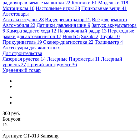
радиоуправляемые машинки
22
Копилки
61
Модельки
118
Мотоциклы
16
Настольные игры
38
Прикольные вещи
41
Автотовары
Автоаксессуары
28
Видеорегистратор
15
Всё для ремонта
Автомобиля
22
Датчики давления шин
9
Запуск аккумулятора
6
Камера заднего хода
12
Парковочный радар
13
Переходные
рамки для автомагнитол
17
Honda
5
Suzuki
2
Toyota
10
Прикуриватель
19
Сканер-диагностика
22
Толщиметр
4
Аксессуары для животных
Для строительства
Лазерная рулетка
14
Лазерные Пирометры
11
Лазерный
уровень
27
Прочий инструмент
36
Уценённый товар
300 руб.
Бонусов:
15
Артикул:
СТ-013 Samsung