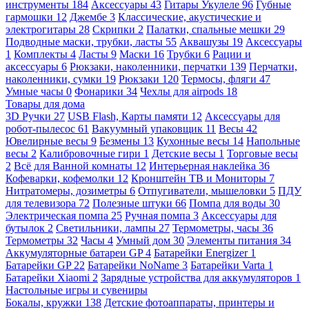
инструменты
184
Аксессуары
43
Гитары Укулеле
96
Губные
гармошки
12
Джембе
3
Классические, акустические и
электрогитары
28
Скрипки
2
Палатки, спальные мешки
29
Подводные маски, трубки, ласты
55
Аквашузы
19
Аксессуары
1
Комплекты
4
Ласты
9
Маски
16
Трубки
6
Рации и
аксессуары
6
Рюкзаки, наколенники, перчатки
139
Перчатки,
наколенники, сумки
19
Рюкзаки
120
Термосы, фляги
47
Умные часы
0
Фонарики
34
Чехлы для airpods
18
Товары для дома
3D Ручки
27
USB Flash, Карты памяти
12
Аксессуары для
робот-пылесос
61
Вакуумный упаковщик
11
Весы
42
Ювелирные весы
9
Безмены
13
Кухонные весы
14
Напольные
весы
2
Калибровочные гири
1
Детские весы
1
Торговые весы
2
Всё для Ванной комнаты
12
Интерьерная наклейка
36
Кофеварки, кофемолки
12
Кронштейн ТВ и Мониторы
7
Нитратомеры, дозиметры
6
Отпугиватели, мышеловки
5
ПДУ
для телевизора
72
Полезные штуки
66
Помпа для воды
30
Электрическая помпа
25
Ручная помпа
3
Аксессуары для
бутылок
2
Светильники, лампы
27
Термометры, часы
36
Термометры
32
Часы
4
Умный дом
30
Элементы питания
34
Аккумуляторные батареи GP
4
Батарейки Energizer
1
Батарейки GP
22
Батарейки NoName
3
Батарейки Varta
1
Батарейки Xiaomi
2
Зарядные устройства для аккумуляторов
1
Настольные игры и сувениры
Бокалы, кружки
138
Детские фотоаппараты, принтеры и