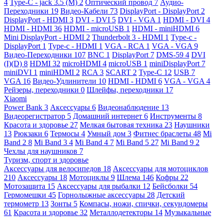
4
Type-C - jack 3.5 (M)
2
Оптический провод
7
Аудио-
Переходники
19
Видео-Кабели
73
DisplayPort - DisplayPort
2
DisplayPort - HDMI
3
DVI - DVI
5
DVI - VGA
1
HDMI - DVI
4
HDMI - HDMI
36
HDMI - microUSB
1
HDMI - miniHDMI
6
Mini DisplayPort - HDMI
2
Thunderbolt 3 - HDMI
1
Type-c -
DisplayPort
1
Type-c - HDMI
1
VGA - RCA
1
VGA - VGA
9
Видео-Переходники
107
BNC
1
DisplayPort
7
DMS-59
4
DVI
(I)(D)
8
HDMI
32
microHDMI
4
microUSB
1
miniDisplayPort
7
miniDVI
1
miniHDMI
2
RCA
3
SCART
2
Type-C
12
USB
7
VGA
16
Видео-Удлинители
10
HDMI - HDMI
6
VGA - VGA
4
Рейзеры, переходники
0
Шлейфы, переходники
17
Xiaomi
Power Bank
3
Аксессуары
6
Видеонаблюдение
13
Видеорегистратор
5
Домашний интернет
6
Инструменты
8
Красота и здоровье
27
Мелкая бытовая техника
23
Наушники
13
Рюкзаки
6
Термосы
4
Умный дом
3
Фитнес браслеты
48
Mi
Band 2
8
Mi Band 3
4
Mi Band 4
7
Mi Band 5
27
Mi Band 9
2
Чехлы для наушников
7
Туризм, спорт и здоровье
Аксессуары для велосипедов
18
Аксессуары для мотоциклов
210
Аксессуары
18
Мотоциклы
9
Шлема
146
Кофры
22
Мотозащита
15
Аксессуары для рыбалки
12
Бейсболки
54
Гермомешки
45
Горнолыжные аксессуары
28
Детский
термометр
13
Зонты
5
Компасы, ножи, спички, секундомеры
61
Красота и здоровье
32
Металлодетекторы
14
Музыкальные