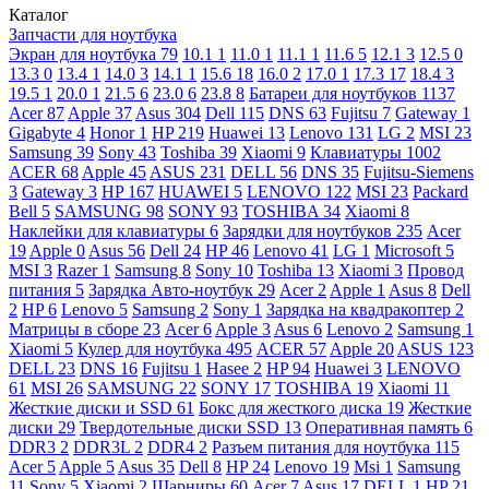
Каталог
Запчасти для ноутбука
Экран для ноутбука
79
10.1
1
11.0
1
11.1
1
11.6
5
12.1
3
12.5
0
13.3
0
13.4
1
14.0
3
14.1
1
15.6
18
16.0
2
17.0
1
17.3
17
18.4
3
19.5
1
20.0
1
21.5
6
23.0
6
23.8
8
Батареи для ноутбуков
1137
Acer
87
Apple
37
Asus
304
Dell
115
DNS
63
Fujitsu
7
Gateway
1
Gigabyte
4
Honor
1
HP
219
Huawei
13
Lenovo
131
LG
2
MSI
23
Samsung
39
Sony
43
Toshiba
39
Xiaomi
9
Клавиатуры
1002
ACER
68
Apple
45
ASUS
231
DELL
56
DNS
35
Fujitsu-Siemens
3
Gateway
3
HP
167
HUAWEI
5
LENOVO
122
MSI
23
Packard
Bell
5
SAMSUNG
98
SONY
93
TOSHIBA
34
Xiaomi
8
Наклейки для клавиатуры
6
Зарядки для ноутбуков
235
Acer
19
Apple
0
Asus
56
Dell
24
HP
46
Lenovo
41
LG
1
Microsoft
5
MSI
3
Razer
1
Samsung
8
Sony
10
Toshiba
13
Xiaomi
3
Провод
питания
5
Зарядка Авто-ноутбук
29
Acer
2
Apple
1
Asus
8
Dell
2
HP
6
Lenovo
5
Samsung
2
Sony
1
Зарядка на квадракоптер
2
Матрицы в сборе
23
Acer
6
Apple
3
Asus
6
Lenovo
2
Samsung
1
Xiaomi
5
Кулер для ноутбука
495
ACER
57
Apple
20
ASUS
123
DELL
23
DNS
16
Fujitsu
1
Hasee
2
HP
94
Huawei
3
LENOVO
61
MSI
26
SAMSUNG
22
SONY
17
TOSHIBA
19
Xiaomi
11
Жесткие диски и SSD
61
Бокс для жесткого диска
19
Жесткие
диски
29
Твердотельные диски SSD
13
Оперативная память
6
DDR3
2
DDR3L
2
DDR4
2
Разъем питания для ноутбука
115
Acer
5
Apple
5
Asus
35
Dell
8
HP
24
Lenovo
19
Msi
1
Samsung
11
Sony
5
Xiaomi
2
Шарниры
60
Acer
7
Asus
17
DELL
1
HP
21