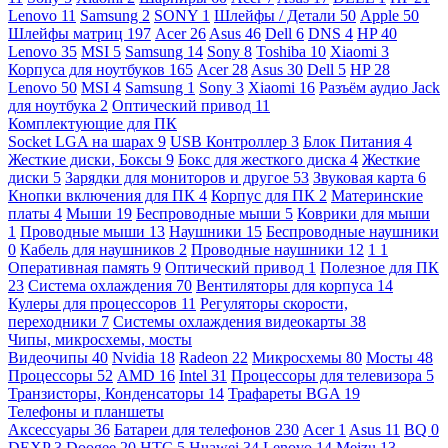
Lenovo
11
Samsung
2
SONY
1
Шлейфы / Детали
50
Apple
50
Шлейфы матриц
197
Acer
26
Asus
46
Dell
6
DNS
4
HP
40
Lenovo
35
MSI
5
Samsung
14
Sony
8
Toshiba
10
Xiaomi
3
Корпуса для ноутбуков
165
Acer
28
Asus
30
Dell
5
HP
28
Lenovo
50
MSI
4
Samsung
1
Sony
3
Xiaomi
16
Разъём аудио Jack
для ноутбука
2
Оптический привод
11
Комплектующие для ПК
Socket LGA на шарах
9
USB Контроллер
3
Блок Питания
4
Жесткие диски, Боксы
9
Бокс для жесткого диска
4
Жесткие
диски
5
Зарядки для мониторов и другое
53
Звуковая карта
6
Кнопки включения для ПК
4
Корпус для ПК
2
Материнские
платы
4
Мыши
19
Беспроводные мыши
5
Коврики для мыши
1
Проводные мыши
13
Наушники
15
Беспроводные наушники
0
Кабель для наушников
2
Проводные наушники
12
1
1
Оперативная память
9
Оптический привод
1
Полезное для ПК
23
Система охлаждения
70
Вентиляторы для корпуса
14
Кулеры для процессоров
11
Регуляторы скорости,
переходники
7
Системы охлаждения видеокарты
38
Чипы, микросхемы, мосты
Видеочипы
40
Nvidia
18
Radeon
22
Микросхемы
80
Мосты
48
Процессоры
52
AMD
16
Intel
31
Процессоры для телевизора
5
Транзисторы, Конденсаторы
14
Трафареты BGA
19
Телефоны и планшеты
Аксессуары
36
Батареи для телефонов
230
Acer
1
Asus
11
BQ
0
DEXP
3
Doogee
20
HTC
5
Huawei
34
Lenovo
14
Meizu
13