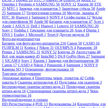
Oneplus
1
Prestigio
4
SAMSUNG
56
SONY
12
Xiaomi
30
ZTE
25
МТС
1
Зарядки для планшетов
5
Защитные стёкла
58
Apple
25
Samsung
17
Гидрогелевая пленка
16
Модули, экраны
47
HTC
36
Huawei
1
Samsung
6
SONY
4
Селфи-палки
12
Чехлы
для смартфонов
90
Apple
90
Батареи для планшетов
47
Acer
1
Apple
1
ASUS
11
Dell
1
Huawei
1
Lenovo
10
SAMSUNG
20
Sony
1
Toshiba
1
Тачскрин для планшета
26
Asus
4
Digma
1
DNS
1
Explay
1
Microsoft
1
Texet
0
Другие модели
18
Фото-видеоаппаратура
Батареи для фото-видео-аппаратов
216
Canon
50
CASIO
16
FUJIFILM
11
Konica
1
Nikon
31
OLYMPUS
4
Panasonic
18
Pentax
2
SAMSUNG
31
SONY
52
Бленды
26
Аксессуары
48
Всё для экшн-камер
45
Insta360
5
Dji
8
GoPro Hero
27
Samsung
1
SJCAM
6
Sony
1
Xiaomi
1
Зарядки для фотоаппаратов
38
Canon
17
CASIO
4
Nikon
3
Panasonic
4
Samsung
1
SONY
9
Камеры SQ
3
Освещение, фотовспышки
16
Торговое оборудование
Денежные ящики
4
Принтеры чеков, этикеток
42
Сейф-
пакеты
6
Сканеры штрихкодов
43
Подставка для сканеров
3
Беспроводные сканеры штрих-кода
21
Проводные сканеры
штрих-кода
16
Стационарные сканеры штрих-кода
3
Чеки,
термоэтикетки
16
Видеонаблюдение и охрана
HD Регистраторы
4
POE
13
Видеокамеры
24
Кронштейны для