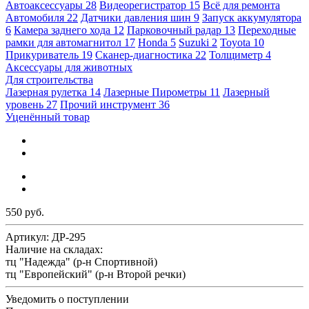
Автоаксессуары
28
Видеорегистратор
15
Всё для ремонта
Автомобиля
22
Датчики давления шин
9
Запуск аккумулятора
6
Камера заднего хода
12
Парковочный радар
13
Переходные
рамки для автомагнитол
17
Honda
5
Suzuki
2
Toyota
10
Прикуриватель
19
Сканер-диагностика
22
Толщиметр
4
Аксессуары для животных
Для строительства
Лазерная рулетка
14
Лазерные Пирометры
11
Лазерный
уровень
27
Прочий инструмент
36
Уценённый товар
550 руб.
Артикул:
ДР-295
Наличие на складах:
тц "Надежда" (р-н Спортивной)
тц "Европейский" (р-н Второй речки)
Уведомить о поступлении