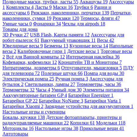
Подводные маски, трубки, ласты
55
Аквашузы
19
Аксессуары
1
Комплекты
4
Ласты
9
Маски
16
Трубки
6
Рации и
аксессуары
6
Рюкзаки, наколенники, перчатки
139
Перчатки,
наколенники, сумки
19
Рюкзаки
120
Термосы, фляги
47
Умные часы
0
Фонарики
34
Чехлы для airpods
18
Товары для дома
3D Ручки
27
USB Flash, Карты памяти
12
Аксессуары для
робот-пылесос
61
Вакуумный упаковщик
11
Весы
42
Ювелирные весы
9
Безмены
13
Кухонные весы
14
Напольные
весы
2
Калибровочные гири
1
Детские весы
1
Торговые весы
2
Всё для Ванной комнаты
12
Интерьерная наклейка
36
Кофеварки, кофемолки
12
Кронштейн ТВ и Мониторы
7
Нитратомеры, дозиметры
6
Отпугиватели, мышеловки
5
ПДУ
для телевизора
72
Полезные штуки
66
Помпа для воды
30
Электрическая помпа
25
Ручная помпа
3
Аксессуары для
бутылок
2
Светильники, лампы
27
Термометры, часы
36
Термометры
32
Часы
4
Умный дом
30
Элементы питания
34
Аккумуляторные батареи GP
4
Батарейки Energizer
1
Батарейки GP
22
Батарейки NoName
3
Батарейки Varta
1
Батарейки Xiaomi
2
Зарядные устройства для аккумуляторов
1
Настольные игры и сувениры
Бокалы, кружки
138
Детские фотоаппараты, принтеры и
радиоуправляемые машинки
22
Копилки
61
Модельки
118
Мотоциклы
16
Настольные игры
38
Прикольные вещи
41
Автотовары