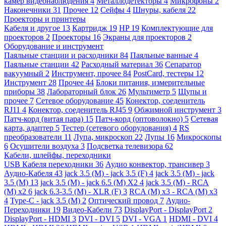
камер видеонаблюдения
4
Металлодетекторы
4
Микрофоны
2
Наконечники
31
Прочее
12
Сейфы
4
Шнуры, кабеля
22
Проекторы и принтеры
Кабеля и другое
13
Картридж
19
HP
19
Комплектующие для
проекторов
2
Проекторы
16
Экраны для проекторов
2
Оборудование и инструмент
Паяльные станции и расходники
84
Паяльные ванные
4
Паяльные станции
42
Расходный материал
36
Сепаратор
вакуумный
2
Инструмент, прочее
84
PostCard, тестеры
12
Инструмент
28
Прочее
44
Блоки питания, измерительные
приборы
38
Лабораторный блок
26
Мультиметр
5
Щупы и
прочее
7
Сетевое оборудование
45
Конектор, соеденитель
RJ11
4
Конектор, соеденитель RJ45
9
Обжимной инструмент
3
Патч-корд (витая пара)
15
Патч-корд (оптоволокно)
5
Сетевая
карта, адаптер
5
Тестер (сетевого оборудования)
4
RS
преобразователи
11
Лупа, микроскоп
22
Лупы
16
Микроскопы
6
Осушители воздуха
3
Подсветка телевизора
62
Кабели, шлейфы, переходники
USB Кабеля переходники
36
Аудио конвектор, трансивер
3
Аудио-Кабеля
43
jack 3.5 (M) - jack 3.5 (F)
4
jack 3.5 (M) - jack
3.5 (M)
13
jack 3.5 (M) - jack 6.5 (M) X2
4
jack 3.5 (M) - RCA
(M) x2
6
jack 6.3-3.5 (M) - XLR (F)
3
RCA (M) x3 - RCA (M) x3
4
Type-C - jack 3.5 (M)
2
Оптический провод
7
Аудио-
Переходники
19
Видео-Кабели
73
DisplayPort - DisplayPort
2
DisplayPort - HDMI
3
DVI - DVI
5
DVI - VGA
1
HDMI - DVI
4