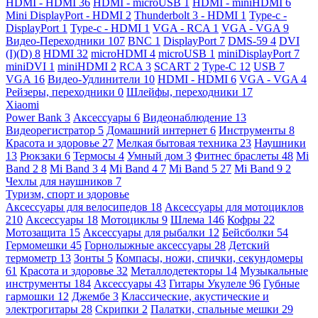
HDMI - HDMI
36
HDMI - microUSB
1
HDMI - miniHDMI
6
Mini DisplayPort - HDMI
2
Thunderbolt 3 - HDMI
1
Type-c -
DisplayPort
1
Type-c - HDMI
1
VGA - RCA
1
VGA - VGA
9
Видео-Переходники
107
BNC
1
DisplayPort
7
DMS-59
4
DVI
(I)(D)
8
HDMI
32
microHDMI
4
microUSB
1
miniDisplayPort
7
miniDVI
1
miniHDMI
2
RCA
3
SCART
2
Type-C
12
USB
7
VGA
16
Видео-Удлинители
10
HDMI - HDMI
6
VGA - VGA
4
Рейзеры, переходники
0
Шлейфы, переходники
17
Xiaomi
Power Bank
3
Аксессуары
6
Видеонаблюдение
13
Видеорегистратор
5
Домашний интернет
6
Инструменты
8
Красота и здоровье
27
Мелкая бытовая техника
23
Наушники
13
Рюкзаки
6
Термосы
4
Умный дом
3
Фитнес браслеты
48
Mi
Band 2
8
Mi Band 3
4
Mi Band 4
7
Mi Band 5
27
Mi Band 9
2
Чехлы для наушников
7
Туризм, спорт и здоровье
Аксессуары для велосипедов
18
Аксессуары для мотоциклов
210
Аксессуары
18
Мотоциклы
9
Шлема
146
Кофры
22
Мотозащита
15
Аксессуары для рыбалки
12
Бейсболки
54
Гермомешки
45
Горнолыжные аксессуары
28
Детский
термометр
13
Зонты
5
Компасы, ножи, спички, секундомеры
61
Красота и здоровье
32
Металлодетекторы
14
Музыкальные
инструменты
184
Аксессуары
43
Гитары Укулеле
96
Губные
гармошки
12
Джембе
3
Классические, акустические и
электрогитары
28
Скрипки
2
Палатки, спальные мешки
29