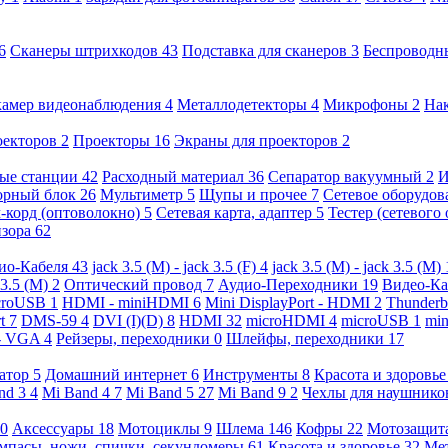
6
Сканеры штрихкодов
43
Подставка для сканеров
3
Беспроводн
камер видеонаблюдения
4
Металлодетекторы
4
Микрофоны
2
На
оекторов
2
Проекторы
16
Экраны для проекторов
2
ые станции
42
Расходный материал
36
Сепаратор вакуумный
2
И
орный блок
26
Мультиметр
5
Щупы и прочее
7
Сетевое оборудо
-корд (оптоволокно)
5
Сетевая карта, адаптер
5
Тестер (сетевого
изора
62
ио-Кабеля
43
jack 3.5 (M) - jack 3.5 (F)
4
jack 3.5 (M) - jack 3.5 (M)
 3.5 (M)
2
Оптический провод
7
Аудио-Переходники
19
Видео-К
croUSB
1
HDMI - miniHDMI
6
Mini DisplayPort - HDMI
2
Thunderb
rt
7
DMS-59
4
DVI (I)(D)
8
HDMI
32
microHDMI
4
microUSB
1
min
- VGA
4
Рейзеры, переходники
0
Шлейфы, переходники
17
ратор
5
Домашний интернет
6
Инструменты
8
Красота и здоровь
nd 3
4
Mi Band 4
7
Mi Band 5
27
Mi Band 9
2
Чехлы для наушник
0
Аксессуары
18
Мотоциклы
9
Шлема
146
Кофры
22
Мотозащит
мпасы, ножи, спички, секундомеры
61
Красота и здоровье
32
Ме