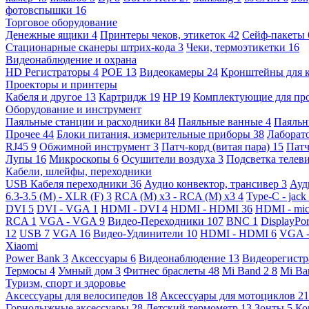
фотовспышки
16
Торговое оборудование
Денежные ящики
4
Принтеры чеков, этикеток
42
Сейф-пакеты
Стационарные сканеры штрих-кода
3
Чеки, термоэтикетки
16
Видеонаблюдение и охрана
HD Регистраторы
4
POE
13
Видеокамеры
24
Кронштейны для 
Проекторы и принтеры
Кабеля и другое
13
Картридж
19
HP
19
Комплектующие для пр
Оборудование и инструмент
Паяльные станции и расходники
84
Паяльные ванные
4
Паяльн
Прочее
44
Блоки питания, измерительные приборы
38
Лаборат
RJ45
9
Обжимной инструмент
3
Патч-корд (витая пара)
15
Патч
Лупы
16
Микроскопы
6
Осушители воздуха
3
Подсветка телев
Кабели, шлейфы, переходники
USB Кабеля переходники
36
Аудио конвектор, трансивер
3
Ауд
6.3-3.5 (M) - XLR (F)
3
RCA (M) x3 - RCA (M) x3
4
Type-C - jack
DVI
5
DVI - VGA
1
HDMI - DVI
4
HDMI - HDMI
36
HDMI - mi
RCA
1
VGA - VGA
9
Видео-Переходники
107
BNC
1
DisplayPo
12
USB
7
VGA
16
Видео-Удлинители
10
HDMI - HDMI
6
VGA 
Xiaomi
Power Bank
3
Аксессуары
6
Видеонаблюдение
13
Видеорегист
Термосы
4
Умный дом
3
Фитнес браслеты
48
Mi Band 2
8
Mi Ba
Туризм, спорт и здоровье
Аксессуары для велосипедов
18
Аксессуары для мотоциклов
21
Горнолыжные аксессуары
28
Детский термометр
13
Зонты
5
Ко