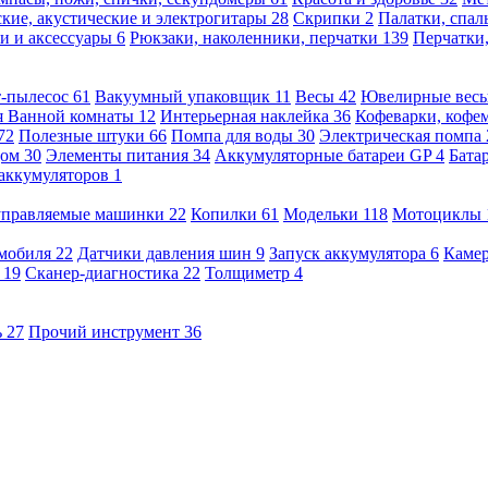
кие, акустические и электрогитары
28
Скрипки
2
Палатки, спа
и и аксессуары
6
Рюкзаки, наколенники, перчатки
139
Перчатки
т-пылесос
61
Вакуумный упаковщик
11
Весы
42
Ювелирные вес
я Ванной комнаты
12
Интерьерная наклейка
36
Кофеварки, кофе
72
Полезные штуки
66
Помпа для воды
30
Электрическая помпа
дом
30
Элементы питания
34
Аккумуляторные батареи GP
4
Бата
 аккумуляторов
1
оуправляемые машинки
22
Копилки
61
Модельки
118
Мотоциклы
омобиля
22
Датчики давления шин
9
Запуск аккумулятора
6
Камер
ь
19
Сканер-диагностика
22
Толщиметр
4
ь
27
Прочий инструмент
36