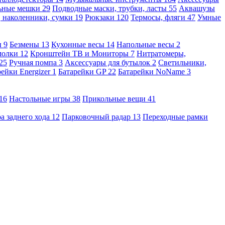
льные мешки
29
Подводные маски, трубки, ласты
55
Аквашузы
, наколенники, сумки
19
Рюкзаки
120
Термосы, фляги
47
Умные
ы
9
Безмены
13
Кухонные весы
14
Напольные весы
2
молки
12
Кронштейн ТВ и Мониторы
7
Нитратомеры,
25
Ручная помпа
3
Аксессуары для бутылок
2
Светильники,
рейки Energizer
1
Батарейки GP
22
Батарейки NoName
3
16
Настольные игры
38
Прикольные вещи
41
а заднего хода
12
Парковочный радар
13
Переходные рамки