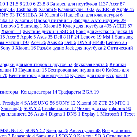
0.0
1
21.5
6
23.0
6
23.8
8
Батареи для ноутбуков
1137
Acer
87
Sony
43
Toshiba
39
Xiaomi
9
Клавиатуры
1002
ACER
68
Apple
45
ONY
93
TOSHIBA
34
Xiaomi
8
Наклейки для клавиатуры
6
hiba
13
Xiaomi
3
Провод питания
5
Зарядка Авто-ноутбук
29
Lenovo
2
Samsung
1
Xiaomi
5
Кулер для ноутбука
495
ACER
57
Xiaomi
11
Жесткие диски и SSD
61
Бокс для жесткого диска
19
115
Acer
5
Apple
5
Asus
35
Dell
8
HP
24
Lenovo
19
Msi
1
Samsung
ы матриц
197
Acer
26
Asus
46
Dell
6
DNS
4
HP
40
Lenovo
35
Sony
3
Xiaomi
16
Разъём аудио Jack для ноутбука
2
Оптический
Зарядки для мониторов и другое
53
Звуковая карта
6
Кнопки
 мыши
13
Наушники
15
Беспроводные наушники
0
Кабель для
я
70
Вентиляторы для корпуса
14
Кулеры для процессоров
11
нзисторы, Конденсаторы
14
Трафареты BGA
19
1
Prestigio
4
SAMSUNG
56
SONY
12
Xiaomi
30
ZTE
25
МТС
1
Samsung
6
SONY
4
Селфи-палки
12
Чехлы для смартфонов
90
для планшета
26
Asus
4
Digma
1
DNS
1
Explay
1
Microsoft
1
Texet
AMSUNG
31
SONY
52
Бленды
26
Аксессуары
48
Всё для экшн-
kon
3
Panasonic
4
Samsung
1
SONY
9
Камеры SQ
3
Освещение,