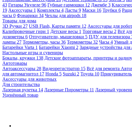
43
Гитары Укулеле
96
Губные гармошки
12
Джембе
3
Классичес
19
Аксессуары
1
Комплекты
4
Ласты
9
Маски
16
Трубки
6
Раци
часы
0
Фонарики
34
Чехлы для airpods
18
Товары для дома
3D Ручки
27
USB Flash, Карты памяти
12
Аксессуары для робо
Калибровочные гири
1
Детские весы
1
Торговые весы
2
Всё дл
дозиметры
6
Отпугиватели, мышеловки
5
ПДУ для телевизора
лампы
27
Термометры, часы
36
Термометры
32
Часы
4
Умный 
Батарейки Varta
1
Батарейки Xiaomi
2
Зарядные устройства для
Настольные игры и сувениры
Бокалы, кружки
138
Детские фотоаппараты, принтеры и ради
Автотовары
Автоаксессуары
28
Видеорегистратор
15
Всё для ремонта Авт
для автомагнитол
17
Honda
5
Suzuki
2
Toyota
10
Прикуривател
Аксессуары для животных
Для строительства
Лазерная рулетка
14
Лазерные Пирометры
11
Лазерный уровен
Уценённый товар