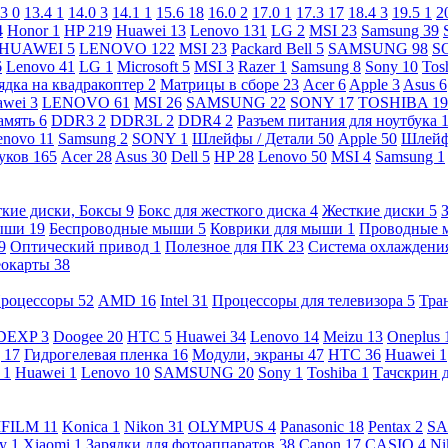
.3
0
13.4
1
14.0
3
14.1
1
15.6
18
16.0
2
17.0
1
17.3
17
18.4
3
19.5
1
2
4
Honor
1
HP
219
Huawei
13
Lenovo
131
LG
2
MSI
23
Samsung
39
HUAWEI
5
LENOVO
122
MSI
23
Packard Bell
5
SAMSUNG
98
S
6
Lenovo
41
LG
1
Microsoft
5
MSI
3
Razer
1
Samsung
8
Sony
10
Tos
ядка на квадракоптер
2
Матрицы в сборе
23
Acer
6
Apple
3
Asus
6
awei
3
LENOVO
61
MSI
26
SAMSUNG
22
SONY
17
TOSHIBA
19
амять
6
DDR3
2
DDR3L
2
DDR4
2
Разъем питания для ноутбука
enovo
11
Samsung
2
SONY
1
Шлейфы / Детали
50
Apple
50
Шлейф
буков
165
Acer
28
Asus
30
Dell
5
HP
28
Lenovo
50
MSI
4
Samsung
1
кие диски, Боксы
9
Бокс для жесткого диска
4
Жесткие диски
5
ыши
19
Беспроводные мыши
5
Коврики для мыши
1
Проводные
9
Оптический привод
1
Полезное для ПК
23
Система охлаждени
еокарты
38
роцессоры
52
AMD
16
Intel
31
Процессоры для телевизора
5
Тра
DEXP
3
Doogee
20
HTC
5
Huawei
34
Lenovo
14
Meizu
13
Oneplus
g
17
Гидрогелевая пленка
16
Модули, экраны
47
HTC
36
Huawei
1
l
1
Huawei
1
Lenovo
10
SAMSUNG
20
Sony
1
Toshiba
1
Тачскрин 
IFILM
11
Konica
1
Nikon
31
OLYMPUS
4
Panasonic
18
Pentax
2
S
ny
1
Xiaomi
1
Зарядки для фотоаппаратов
38
Canon
17
CASIO
4
Ni