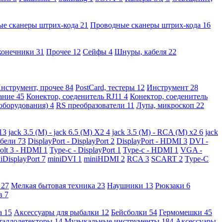
ые сканеры штрих-кода
21
Проводные сканеры штрих-кода
16
конечники
31
Прочее
12
Сейфы
4
Шнуры, кабеля
22
нструмент, прочее
84
PostCard, тестеры
12
Инструмент
28
вание
45
Конектор, соеденитель RJ11
4
Конектор, соеденитель
 оборудования)
4
RS преобразователи
11
Лупа, микроскоп
22
13
jack 3.5 (M) - jack 6.5 (M) X2
4
jack 3.5 (M) - RCA (M) x2
6
jack
абели
73
DisplayPort - DisplayPort
2
DisplayPort - HDMI
3
DVI -
olt 3 - HDMI
1
Type-c - DisplayPort
1
Type-c - HDMI
1
VGA -
iDisplayPort
7
miniDVI
1
miniHDMI
2
RCA
3
SCART
2
Type-C
е
27
Мелкая бытовая техника
23
Наушники
13
Рюкзаки
6
ов
7
а
15
Аксессуары для рыбалки
12
Бейсболки
54
Гермомешки
45
таллодетекторы
14
Музыкальные инструменты
184
Аксессуары