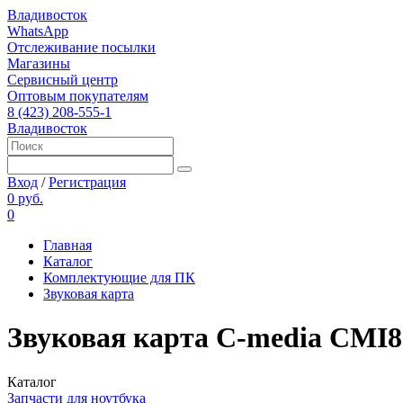
Владивосток
WhatsApp
Отслеживание посылки
Магазины
Сервисный центр
Оптовым покупателям
8 (423) 208-555-1
Владивосток
Вход
/
Регистрация
0 руб.
0
Главная
Каталог
Комплектующие для ПК
Звуковая карта
Звуковая карта C-media CMI8
Каталог
Запчасти для ноутбука