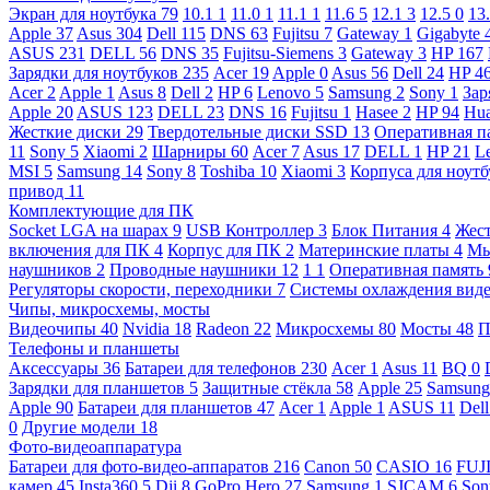
Экран для ноутбука
79
10.1
1
11.0
1
11.1
1
11.6
5
12.1
3
12.5
0
13
Apple
37
Asus
304
Dell
115
DNS
63
Fujitsu
7
Gateway
1
Gigabyte
ASUS
231
DELL
56
DNS
35
Fujitsu-Siemens
3
Gateway
3
HP
167
Зарядки для ноутбуков
235
Acer
19
Apple
0
Asus
56
Dell
24
HP
4
Acer
2
Apple
1
Asus
8
Dell
2
HP
6
Lenovo
5
Samsung
2
Sony
1
Зар
Apple
20
ASUS
123
DELL
23
DNS
16
Fujitsu
1
Hasee
2
HP
94
Hu
Жесткие диски
29
Твердотельные диски SSD
13
Оперативная п
11
Sony
5
Xiaomi
2
Шарниры
60
Acer
7
Asus
17
DELL
1
HP
21
L
MSI
5
Samsung
14
Sony
8
Toshiba
10
Xiaomi
3
Корпуса для ноут
привод
11
Комплектующие для ПК
Socket LGA на шарах
9
USB Контроллер
3
Блок Питания
4
Жест
включения для ПК
4
Корпус для ПК
2
Материнские платы
4
М
наушников
2
Проводные наушники
12
1
1
Оперативная память
Регуляторы скорости, переходники
7
Системы охлаждения вид
Чипы, микросхемы, мосты
Видеочипы
40
Nvidia
18
Radeon
22
Микросхемы
80
Мосты
48
П
Телефоны и планшеты
Аксессуары
36
Батареи для телефонов
230
Acer
1
Asus
11
BQ
0
Зарядки для планшетов
5
Защитные стёкла
58
Apple
25
Samsun
Apple
90
Батареи для планшетов
47
Acer
1
Apple
1
ASUS
11
Del
0
Другие модели
18
Фото-видеоаппаратура
Батареи для фото-видео-аппаратов
216
Canon
50
CASIO
16
FUJ
камер
45
Insta360
5
Dji
8
GoPro Hero
27
Samsung
1
SJCAM
6
So