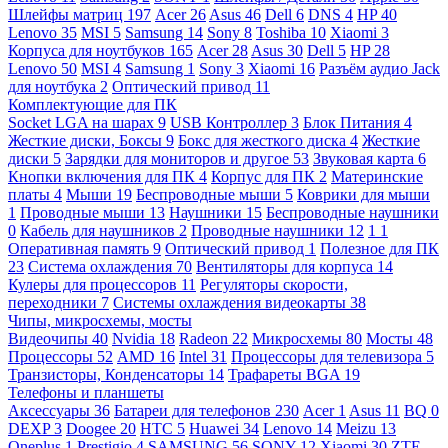
Шлейфы матриц
197
Acer
26
Asus
46
Dell
6
DNS
4
HP
40
Lenovo
35
MSI
5
Samsung
14
Sony
8
Toshiba
10
Xiaomi
3
Корпуса для ноутбуков
165
Acer
28
Asus
30
Dell
5
HP
28
Lenovo
50
MSI
4
Samsung
1
Sony
3
Xiaomi
16
Разъём аудио Jack
для ноутбука
2
Оптический привод
11
Комплектующие для ПК
Socket LGA на шарах
9
USB Контроллер
3
Блок Питания
4
Жесткие диски, Боксы
9
Бокс для жесткого диска
4
Жесткие
диски
5
Зарядки для мониторов и другое
53
Звуковая карта
6
Кнопки включения для ПК
4
Корпус для ПК
2
Материнские
платы
4
Мыши
19
Беспроводные мыши
5
Коврики для мыши
1
Проводные мыши
13
Наушники
15
Беспроводные наушники
0
Кабель для наушников
2
Проводные наушники
12
1
1
Оперативная память
9
Оптический привод
1
Полезное для ПК
23
Система охлаждения
70
Вентиляторы для корпуса
14
Кулеры для процессоров
11
Регуляторы скорости,
переходники
7
Системы охлаждения видеокарты
38
Чипы, микросхемы, мосты
Видеочипы
40
Nvidia
18
Radeon
22
Микросхемы
80
Мосты
48
Процессоры
52
AMD
16
Intel
31
Процессоры для телевизора
5
Транзисторы, Конденсаторы
14
Трафареты BGA
19
Телефоны и планшеты
Аксессуары
36
Батареи для телефонов
230
Acer
1
Asus
11
BQ
0
DEXP
3
Doogee
20
HTC
5
Huawei
34
Lenovo
14
Meizu
13
Oneplus
1
Prestigio
4
SAMSUNG
56
SONY
12
Xiaomi
30
ZTE