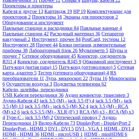
Наконечники
31
Прочее
12
Сейфы
4
Шнуры, кабеля
22
Проекторы и принтеры
Кабеля и другое
13
Картридж
19
HP
19
Комплектующие для
проекторов
2
Проекторы
16
Экраны для проекторов
2
Оборудование и инструмент
Паяльные станции и расходники
84
Паяльные ванные
4
Паяльные станции
42
Расходный материал
36
Сепаратор
вакуумный
2
Инструмент, прочее
84
PostCard, тестеры
12
Инструмент
28
Прочее
44
Блоки питания, измерительные
приборы
38
Лабораторный блок
26
Мультиметр
5
Щупы и
прочее
7
Сетевое оборудование
45
Конектор, соеденитель
RJ11
4
Конектор, соеденитель RJ45
9
Обжимной инструмент
3
Патч-корд (витая пара)
15
Патч-корд (оптоволокно)
5
Сетевая
карта, адаптер
5
Тестер (сетевого оборудования)
4
RS
преобразователи
11
Лупа, микроскоп
22
Лупы
16
Микроскопы
6
Осушители воздуха
3
Подсветка телевизора
62
Кабели, шлейфы, переходники
USB Кабеля переходники
36
Аудио конвектор, трансивер
3
Аудио-Кабеля
43
jack 3.5 (M) - jack 3.5 (F)
4
jack 3.5 (M) - jack
3.5 (M)
13
jack 3.5 (M) - jack 6.5 (M) X2
4
jack 3.5 (M) - RCA
(M) x2
6
jack 6.3-3.5 (M) - XLR (F)
3
RCA (M) x3 - RCA (M) x3
4
Type-C - jack 3.5 (M)
2
Оптический провод
7
Аудио-
Переходники
19
Видео-Кабели
73
DisplayPort - DisplayPort
2
DisplayPort - HDMI
3
DVI - DVI
5
DVI - VGA
1
HDMI - DVI
4
HDMI - HDMI
36
HDMI - microUSB
1
HDMI - miniHDMI
6