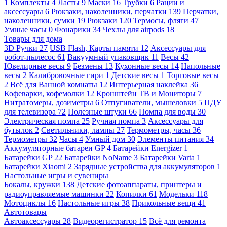
1
Комплекты
4
Ласты
9
Маски
16
Трубки
6
Рации и
аксессуары
6
Рюкзаки, наколенники, перчатки
139
Перчатки,
наколенники, сумки
19
Рюкзаки
120
Термосы, фляги
47
Умные часы
0
Фонарики
34
Чехлы для airpods
18
Товары для дома
3D Ручки
27
USB Flash, Карты памяти
12
Аксессуары для
робот-пылесос
61
Вакуумный упаковщик
11
Весы
42
Ювелирные весы
9
Безмены
13
Кухонные весы
14
Напольные
весы
2
Калибровочные гири
1
Детские весы
1
Торговые весы
2
Всё для Ванной комнаты
12
Интерьерная наклейка
36
Кофеварки, кофемолки
12
Кронштейн ТВ и Мониторы
7
Нитратомеры, дозиметры
6
Отпугиватели, мышеловки
5
ПДУ
для телевизора
72
Полезные штуки
66
Помпа для воды
30
Электрическая помпа
25
Ручная помпа
3
Аксессуары для
бутылок
2
Светильники, лампы
27
Термометры, часы
36
Термометры
32
Часы
4
Умный дом
30
Элементы питания
34
Аккумуляторные батареи GP
4
Батарейки Energizer
1
Батарейки GP
22
Батарейки NoName
3
Батарейки Varta
1
Батарейки Xiaomi
2
Зарядные устройства для аккумуляторов
1
Настольные игры и сувениры
Бокалы, кружки
138
Детские фотоаппараты, принтеры и
радиоуправляемые машинки
22
Копилки
61
Модельки
118
Мотоциклы
16
Настольные игры
38
Прикольные вещи
41
Автотовары
Автоаксессуары
28
Видеорегистратор
15
Всё для ремонта