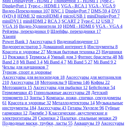
Mini DisplayPort - HDMI
2
Thunderbolt 3 - HDMI
1
Type-c -
DisplayPort
1
Type-c - HDMI
1
VGA - RCA
1
VGA - VGA
9
Видео-Переходники
107
BNC
1
DisplayPort
7
DMS-59
4
DVI
(I)(D)
8
HDMI
32
microHDMI
4
microUSB
1
miniDisplayPort
7
miniDVI
1
miniHDMI
2
RCA
3
SCART
2
Type-C
12
USB
7
VGA
16
Видео-Удлинители
10
HDMI - HDMI
6
VGA - VGA
4
Рейзеры, переходники
0
Шлейфы, переходники
17
Xiaomi
Power Bank
3
Аксессуары
6
Видеонаблюдение
13
Видеорегистратор
5
Домашний интернет
6
Инструменты
8
Красота и здоровье
27
Мелкая бытовая техника
23
Наушники
13
Рюкзаки
6
Термосы
4
Умный дом
3
Фитнес браслеты
48
Mi
Band 2
8
Mi Band 3
4
Mi Band 4
7
Mi Band 5
27
Mi Band 9
2
Чехлы для наушников
7
Туризм, спорт и здоровье
Аксессуары для велосипедов
18
Аксессуары для мотоциклов
210
Аксессуары
18
Мотоциклы
9
Шлема
146
Кофры
22
Мотозащита
15
Аксессуары для рыбалки
12
Бейсболки
54
Гермомешки
45
Горнолыжные аксессуары
28
Детский
термометр
13
Зонты
5
Компасы, ножи, спички, секундомеры
61
Красота и здоровье
32
Металлодетекторы
14
Музыкальные
инструменты
184
Аксессуары
43
Гитары Укулеле
96
Губные
гармошки
12
Джембе
3
Классические, акустические и
электрогитары
28
Скрипки
2
Палатки, спальные мешки
29
Подводные маски, трубки, ласты
55
Аквашузы
19
Аксессуары