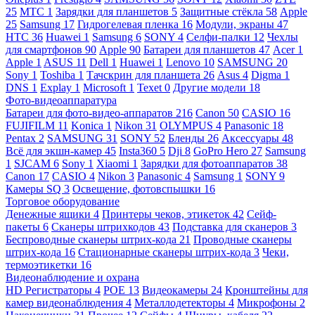
25
МТС
1
Зарядки для планшетов
5
Защитные стёкла
58
Apple
25
Samsung
17
Гидрогелевая пленка
16
Модули, экраны
47
HTC
36
Huawei
1
Samsung
6
SONY
4
Селфи-палки
12
Чехлы
для смартфонов
90
Apple
90
Батареи для планшетов
47
Acer
1
Apple
1
ASUS
11
Dell
1
Huawei
1
Lenovo
10
SAMSUNG
20
Sony
1
Toshiba
1
Тачскрин для планшета
26
Asus
4
Digma
1
DNS
1
Explay
1
Microsoft
1
Texet
0
Другие модели
18
Фото-видеоаппаратура
Батареи для фото-видео-аппаратов
216
Canon
50
CASIO
16
FUJIFILM
11
Konica
1
Nikon
31
OLYMPUS
4
Panasonic
18
Pentax
2
SAMSUNG
31
SONY
52
Бленды
26
Аксессуары
48
Всё для экшн-камер
45
Insta360
5
Dji
8
GoPro Hero
27
Samsung
1
SJCAM
6
Sony
1
Xiaomi
1
Зарядки для фотоаппаратов
38
Canon
17
CASIO
4
Nikon
3
Panasonic
4
Samsung
1
SONY
9
Камеры SQ
3
Освещение, фотовспышки
16
Торговое оборудование
Денежные ящики
4
Принтеры чеков, этикеток
42
Сейф-
пакеты
6
Сканеры штрихкодов
43
Подставка для сканеров
3
Беспроводные сканеры штрих-кода
21
Проводные сканеры
штрих-кода
16
Стационарные сканеры штрих-кода
3
Чеки,
термоэтикетки
16
Видеонаблюдение и охрана
HD Регистраторы
4
POE
13
Видеокамеры
24
Кронштейны для
камер видеонаблюдения
4
Металлодетекторы
4
Микрофоны
2