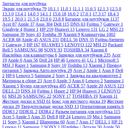
Запчасти для ноутбука
Экран для ноутбука
79
10.1
1
11.0
1
11.1
1
11.6
5
12.1
3
12.5
0
13.3
0
13.4
1
14.0
3
14.1
1
15.6
18
16.0
2
17.0
1
17.3
17
18.4
3
19.5
1
20.0
1
21.5
6
23.0
6
23.8
8
Батареи для ноутбуков
1137
Acer
87
Apple
37
Asus
304
Dell
115
DNS
63
Fujitsu
7
Gateway
1
Gigabyte
4
Honor
1
HP
219
Huawei
13
Lenovo
131
LG
2
MSI
23
Samsung
39
Sony
43
Toshiba
39
Xiaomi
9
Клавиатуры
1002
ACER
68
Apple
45
ASUS
231
DELL
56
DNS
35
Fujitsu-Siemens
3
Gateway
3
HP
167
HUAWEI
5
LENOVO
122
MSI
23
Packard
Bell
5
SAMSUNG
98
SONY
93
TOSHIBA
34
Xiaomi
8
Наклейки для клавиатуры
6
Зарядки для ноутбуков
235
Acer
19
Apple
0
Asus
56
Dell
24
HP
46
Lenovo
41
LG
1
Microsoft
5
MSI
3
Razer
1
Samsung
8
Sony
10
Toshiba
13
Xiaomi
3
Провод
питания
5
Зарядка Авто-ноутбук
29
Acer
2
Apple
1
Asus
8
Dell
2
HP
6
Lenovo
5
Samsung
2
Sony
1
Зарядка на квадракоптер
2
Матрицы в сборе
23
Acer
6
Apple
3
Asus
6
Lenovo
2
Samsung
1
Xiaomi
5
Кулер для ноутбука
495
ACER
57
Apple
20
ASUS
123
DELL
23
DNS
16
Fujitsu
1
Hasee
2
HP
94
Huawei
3
LENOVO
61
MSI
26
SAMSUNG
22
SONY
17
TOSHIBA
19
Xiaomi
11
Жесткие диски и SSD
61
Бокс для жесткого диска
19
Жесткие
диски
29
Твердотельные диски SSD
13
Оперативная память
6
DDR3
2
DDR3L
2
DDR4
2
Разъем питания для ноутбука
115
Acer
5
Apple
5
Asus
35
Dell
8
HP
24
Lenovo
19
Msi
1
Samsung
11
Sony
5
Xiaomi
2
Шарниры
60
Acer
7
Asus
17
DELL
1
HP
21
Lenovo
11
Samsung
2
SONY
1
Шлейфы / Детали
50
Apple
50