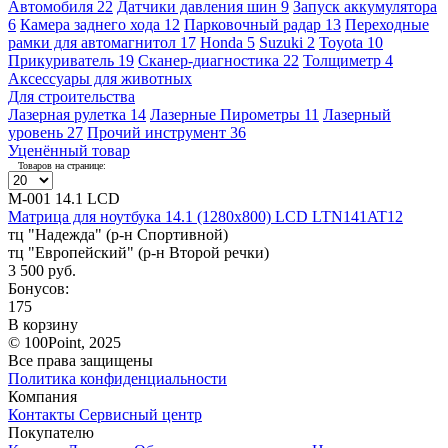
Автомобиля
22
Датчики давления шин
9
Запуск аккумулятора
6
Камера заднего хода
12
Парковочный радар
13
Переходные
рамки для автомагнитол
17
Honda
5
Suzuki
2
Toyota
10
Прикуриватель
19
Сканер-диагностика
22
Толщиметр
4
Аксессуары для животных
Для строительства
Лазерная рулетка
14
Лазерные Пирометры
11
Лазерный
уровень
27
Прочий инструмент
36
Уценённый товар
Товаров на странице:
М-001 14.1 LCD
Матрица для ноутбука 14.1 (1280x800) LCD LTN141AT12
тц "Надежда" (р-н Спортивной)
тц "Европейский" (р-н Второй речки)
3 500 руб.
Бонусов:
175
В корзину
© 100Point, 2025
Все права защищены
Политика конфиденциальности
Компания
Контакты
Сервисный центр
Покупателю