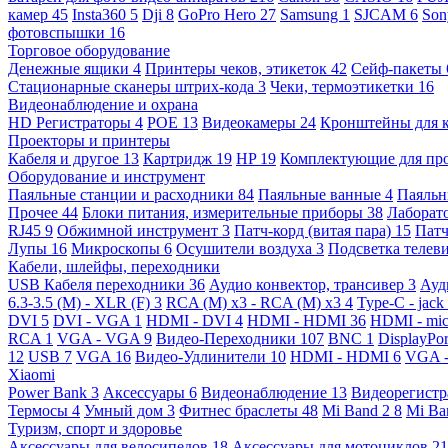
камер
45
Insta360
5
Dji
8
GoPro Hero
27
Samsung
1
SJCAM
6
So
фотовспышки
16
Торговое оборудование
Денежные ящики
4
Принтеры чеков, этикеток
42
Сейф-пакеты
Стационарные сканеры штрих-кода
3
Чеки, термоэтикетки
16
Видеонаблюдение и охрана
HD Регистраторы
4
POE
13
Видеокамеры
24
Кронштейны для 
Проекторы и принтеры
Кабеля и другое
13
Картридж
19
HP
19
Комплектующие для пр
Оборудование и инструмент
Паяльные станции и расходники
84
Паяльные ванные
4
Паяльн
Прочее
44
Блоки питания, измерительные приборы
38
Лаборат
RJ45
9
Обжимной инструмент
3
Патч-корд (витая пара)
15
Патч
Лупы
16
Микроскопы
6
Осушители воздуха
3
Подсветка телев
Кабели, шлейфы, переходники
USB Кабеля переходники
36
Аудио конвектор, трансивер
3
Ауд
6.3-3.5 (M) - XLR (F)
3
RCA (M) x3 - RCA (M) x3
4
Type-C - jack
DVI
5
DVI - VGA
1
HDMI - DVI
4
HDMI - HDMI
36
HDMI - mi
RCA
1
VGA - VGA
9
Видео-Переходники
107
BNC
1
DisplayPo
12
USB
7
VGA
16
Видео-Удлинители
10
HDMI - HDMI
6
VGA 
Xiaomi
Power Bank
3
Аксессуары
6
Видеонаблюдение
13
Видеорегист
Термосы
4
Умный дом
3
Фитнес браслеты
48
Mi Band 2
8
Mi Ba
Туризм, спорт и здоровье
Аксессуары для велосипедов
18
Аксессуары для мотоциклов
21