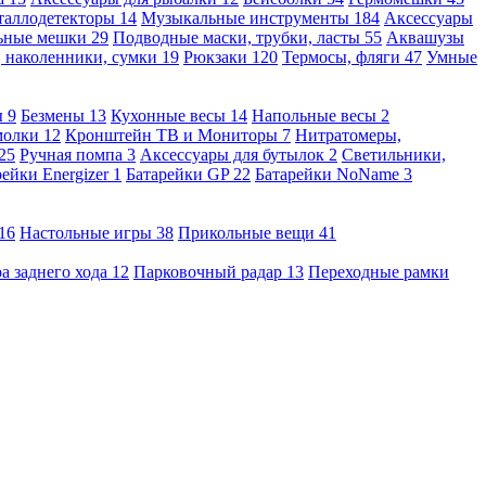
таллодетекторы
14
Музыкальные инструменты
184
Аксессуары
льные мешки
29
Подводные маски, трубки, ласты
55
Аквашузы
, наколенники, сумки
19
Рюкзаки
120
Термосы, фляги
47
Умные
ы
9
Безмены
13
Кухонные весы
14
Напольные весы
2
молки
12
Кронштейн ТВ и Мониторы
7
Нитратомеры,
25
Ручная помпа
3
Аксессуары для бутылок
2
Светильники,
рейки Energizer
1
Батарейки GP
22
Батарейки NoName
3
16
Настольные игры
38
Прикольные вещи
41
а заднего хода
12
Парковочный радар
13
Переходные рамки