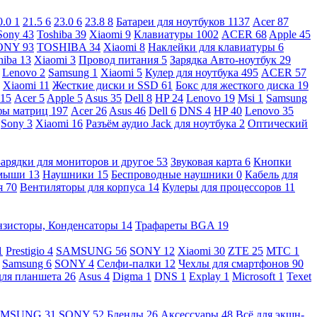
0.0
1
21.5
6
23.0
6
23.8
8
Батареи для ноутбуков
1137
Acer
87
Sony
43
Toshiba
39
Xiaomi
9
Клавиатуры
1002
ACER
68
Apple
45
ONY
93
TOSHIBA
34
Xiaomi
8
Наклейки для клавиатуры
6
hiba
13
Xiaomi
3
Провод питания
5
Зарядка Авто-ноутбук
29
Lenovo
2
Samsung
1
Xiaomi
5
Кулер для ноутбука
495
ACER
57
Xiaomi
11
Жесткие диски и SSD
61
Бокс для жесткого диска
19
115
Acer
5
Apple
5
Asus
35
Dell
8
HP
24
Lenovo
19
Msi
1
Samsung
ы матриц
197
Acer
26
Asus
46
Dell
6
DNS
4
HP
40
Lenovo
35
Sony
3
Xiaomi
16
Разъём аудио Jack для ноутбука
2
Оптический
Зарядки для мониторов и другое
53
Звуковая карта
6
Кнопки
 мыши
13
Наушники
15
Беспроводные наушники
0
Кабель для
я
70
Вентиляторы для корпуса
14
Кулеры для процессоров
11
нзисторы, Конденсаторы
14
Трафареты BGA
19
1
Prestigio
4
SAMSUNG
56
SONY
12
Xiaomi
30
ZTE
25
МТС
1
Samsung
6
SONY
4
Селфи-палки
12
Чехлы для смартфонов
90
для планшета
26
Asus
4
Digma
1
DNS
1
Explay
1
Microsoft
1
Texet
AMSUNG
31
SONY
52
Бленды
26
Аксессуары
48
Всё для экшн-