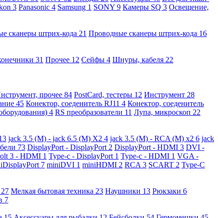
kon
3
Panasonic
4
Samsung
1
SONY
9
Камеры SQ
3
Освещение,
ые сканеры штрих-кода
21
Проводные сканеры штрих-кода
16
конечники
31
Прочее
12
Сейфы
4
Шнуры, кабеля
22
нструмент, прочее
84
PostCard, тестеры
12
Инструмент
28
вание
45
Конектор, соеденитель RJ11
4
Конектор, соеденитель
 оборудования)
4
RS преобразователи
11
Лупа, микроскоп
22
13
jack 3.5 (M) - jack 6.5 (M) X2
4
jack 3.5 (M) - RCA (M) x2
6
jack
абели
73
DisplayPort - DisplayPort
2
DisplayPort - HDMI
3
DVI -
olt 3 - HDMI
1
Type-c - DisplayPort
1
Type-c - HDMI
1
VGA -
iDisplayPort
7
miniDVI
1
miniHDMI
2
RCA
3
SCART
2
Type-C
е
27
Мелкая бытовая техника
23
Наушники
13
Рюкзаки
6
ов
7
а
15
Аксессуары для рыбалки
12
Бейсболки
54
Гермомешки
45