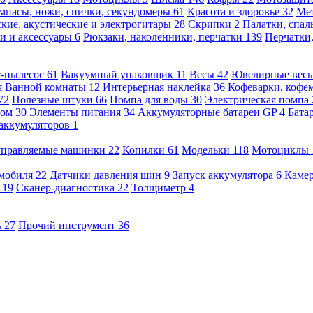
мпасы, ножи, спички, секундомеры
61
Красота и здоровье
32
Ме
кие, акустические и электрогитары
28
Скрипки
2
Палатки, спа
и и аксессуары
6
Рюкзаки, наколенники, перчатки
139
Перчатки
т-пылесос
61
Вакуумный упаковщик
11
Весы
42
Ювелирные вес
я Ванной комнаты
12
Интерьерная наклейка
36
Кофеварки, кофе
72
Полезные штуки
66
Помпа для воды
30
Электрическая помпа
дом
30
Элементы питания
34
Аккумуляторные батареи GP
4
Бата
 аккумуляторов
1
оуправляемые машинки
22
Копилки
61
Модельки
118
Мотоциклы
омобиля
22
Датчики давления шин
9
Запуск аккумулятора
6
Камер
ь
19
Сканер-диагностика
22
Толщиметр
4
ь
27
Прочий инструмент
36