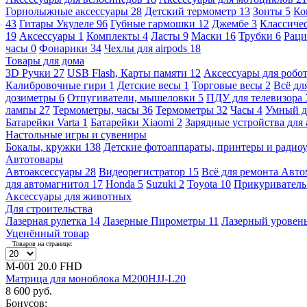
Горнолыжные аксессуары
28
Детский термометр
13
Зонты
5
Ко
43
Гитары Укулеле
96
Губные гармошки
12
Джембе
3
Классичес
19
Аксессуары
1
Комплекты
4
Ласты
9
Маски
16
Трубки
6
Раци
часы
0
Фонарики
34
Чехлы для airpods
18
Товары для дома
3D Ручки
27
USB Flash, Карты памяти
12
Аксессуары для робо
Калибровочные гири
1
Детские весы
1
Торговые весы
2
Всё дл
дозиметры
6
Отпугиватели, мышеловки
5
ПДУ для телевизора
лампы
27
Термометры, часы
36
Термометры
32
Часы
4
Умный 
Батарейки Varta
1
Батарейки Xiaomi
2
Зарядные устройства для
Настольные игры и сувениры
Бокалы, кружки
138
Детские фотоаппараты, принтеры и ради
Автотовары
Автоаксессуары
28
Видеорегистратор
15
Всё для ремонта Авт
для автомагнитол
17
Honda
5
Suzuki
2
Toyota
10
Прикуривател
Аксессуары для животных
Для строительства
Лазерная рулетка
14
Лазерные Пирометры
11
Лазерный уровен
Уценённый товар
Товаров на странице:
М-001 20.0 FHD
Матрица для моноблока M200HJJ-L20
8 600 руб.
Бонусов: