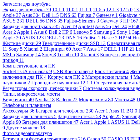
Запчасти для ноутбука
Экран для ноутбука
79
10.1
1
11.0
1
11.1
1
11.6
5
12.1
3
12.5
0
13
Apple
37
Asus
304
Dell
115
DNS
63
Fujitsu
7
Gateway
1
Gigabyte
ASUS
231
DELL
56
DNS
35
Fujitsu-Siemens
3
Gateway
3
HP
167
Зарядки для ноутбуков
235
Acer
19
Apple
0
Asus
56
Dell
24
HP
4
Acer
2
Apple
1
Asus
8
Dell
2
HP
6
Lenovo
5
Samsung
2
Sony
1
Зар
Apple
20
ASUS
123
DELL
23
DNS
16
Fujitsu
1
Hasee
2
HP
94
Hu
Жесткие диски
29
Твердотельные диски SSD
13
Оперативная п
11
Sony
5
Xiaomi
2
Шарниры
60
Acer
7
Asus
17
DELL
1
HP
21
L
MSI
5
Samsung
14
Sony
8
Toshiba
10
Xiaomi
3
Корпуса для ноут
привод
11
Комплектующие для ПК
Socket LGA на шарах
9
USB Контроллер
3
Блок Питания
4
Жест
включения для ПК
4
Корпус для ПК
2
Материнские платы
4
М
наушников
2
Проводные наушники
12
1
1
Оперативная память
Регуляторы скорости, переходники
7
Системы охлаждения вид
Чипы, микросхемы, мосты
Видеочипы
40
Nvidia
18
Radeon
22
Микросхемы
80
Мосты
48
П
Телефоны и планшеты
Аксессуары
36
Батареи для телефонов
230
Acer
1
Asus
11
BQ
0
Зарядки для планшетов
5
Защитные стёкла
58
Apple
25
Samsun
Apple
90
Батареи для планшетов
47
Acer
1
Apple
1
ASUS
11
Del
0
Другие модели
18
Фото-видеоаппаратура
Батареи для фото-видео-аппаратов
216
Canon
50
CASIO
16
FUJ