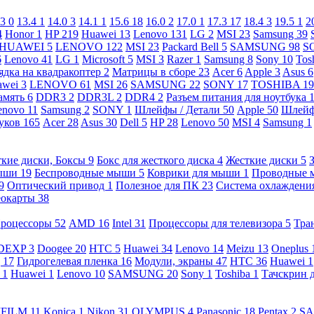
.3
0
13.4
1
14.0
3
14.1
1
15.6
18
16.0
2
17.0
1
17.3
17
18.4
3
19.5
1
2
4
Honor
1
HP
219
Huawei
13
Lenovo
131
LG
2
MSI
23
Samsung
39
HUAWEI
5
LENOVO
122
MSI
23
Packard Bell
5
SAMSUNG
98
S
6
Lenovo
41
LG
1
Microsoft
5
MSI
3
Razer
1
Samsung
8
Sony
10
Tos
ядка на квадракоптер
2
Матрицы в сборе
23
Acer
6
Apple
3
Asus
6
awei
3
LENOVO
61
MSI
26
SAMSUNG
22
SONY
17
TOSHIBA
19
амять
6
DDR3
2
DDR3L
2
DDR4
2
Разъем питания для ноутбука
enovo
11
Samsung
2
SONY
1
Шлейфы / Детали
50
Apple
50
Шлейф
буков
165
Acer
28
Asus
30
Dell
5
HP
28
Lenovo
50
MSI
4
Samsung
1
кие диски, Боксы
9
Бокс для жесткого диска
4
Жесткие диски
5
ыши
19
Беспроводные мыши
5
Коврики для мыши
1
Проводные
9
Оптический привод
1
Полезное для ПК
23
Система охлаждени
еокарты
38
роцессоры
52
AMD
16
Intel
31
Процессоры для телевизора
5
Тра
DEXP
3
Doogee
20
HTC
5
Huawei
34
Lenovo
14
Meizu
13
Oneplus
g
17
Гидрогелевая пленка
16
Модули, экраны
47
HTC
36
Huawei
1
l
1
Huawei
1
Lenovo
10
SAMSUNG
20
Sony
1
Toshiba
1
Тачскрин 
IFILM
11
Konica
1
Nikon
31
OLYMPUS
4
Panasonic
18
Pentax
2
S