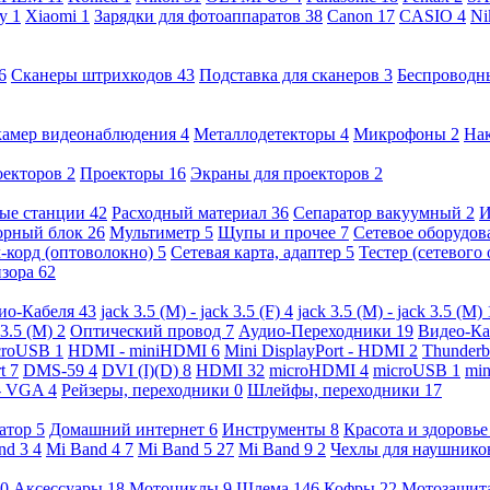
ny
1
Xiaomi
1
Зарядки для фотоаппаратов
38
Canon
17
CASIO
4
Ni
6
Сканеры штрихкодов
43
Подставка для сканеров
3
Беспроводн
камер видеонаблюдения
4
Металлодетекторы
4
Микрофоны
2
На
оекторов
2
Проекторы
16
Экраны для проекторов
2
ые станции
42
Расходный материал
36
Сепаратор вакуумный
2
И
орный блок
26
Мультиметр
5
Щупы и прочее
7
Сетевое оборудо
-корд (оптоволокно)
5
Сетевая карта, адаптер
5
Тестер (сетевого
изора
62
ио-Кабеля
43
jack 3.5 (M) - jack 3.5 (F)
4
jack 3.5 (M) - jack 3.5 (M)
 3.5 (M)
2
Оптический провод
7
Аудио-Переходники
19
Видео-К
croUSB
1
HDMI - miniHDMI
6
Mini DisplayPort - HDMI
2
Thunderb
rt
7
DMS-59
4
DVI (I)(D)
8
HDMI
32
microHDMI
4
microUSB
1
min
- VGA
4
Рейзеры, переходники
0
Шлейфы, переходники
17
ратор
5
Домашний интернет
6
Инструменты
8
Красота и здоровь
nd 3
4
Mi Band 4
7
Mi Band 5
27
Mi Band 9
2
Чехлы для наушник
0
Аксессуары
18
Мотоциклы
9
Шлема
146
Кофры
22
Мотозащит