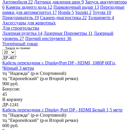
Автомобиля
22
Датчики давления шин
9
Запуск аккумулятора
6
Камера заднего хода
12
Парковочный радар
13
Переходные
рамки для автомагнитол
17
Honda
5
Suzuki
2
Toyota
10
Прикуриватель
19
Сканер-диагностика
22
Толщиметр
4
Аксессуары для животных
Для строительства
Лазерная рулетка
14
Лазерные Пирометры
11
Лазерный
уровень
27
Прочий инструмент
36
Уценённый товар
Товаров на странице:
ДР-407
Кабель переходник с DisplayPort DP - HDMI, 1080P 60Гц,
Чёрный 3 метра
тц "Надежда" (р-н Спортивной)
тц "Европейский" (р-н Второй речки)
900 руб.
Бонусов:
45
В корзину
ДР-1241
Кабель переходник с Display Port DP - HDMI Белый 1,5 метр
тц "Надежда" (р-н Спортивной)
тц "Европейский" (р-н Второй речки)
600 руб.