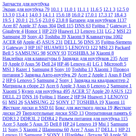
Запчасти для ноутбука
Экран для ноутбука
79
10.1
1
11.0
1
11.1
1
11.6
5
12.1
3
12.5
0
13.3
0
13.4
1
14.0
3
14.1
1
15.6
18
16.0
2
17.0
1
17.3
17
18.4
3
19.5
1
20.0
1
21.5
6
23.0
6
23.8
8
Батареи для ноутбуков
1137
Acer
87
Apple
37
Asus
304
Dell
115
DNS
63
Fujitsu
7
Gateway
1
Gigabyte
4
Honor
1
HP
219
Huawei
13
Lenovo
131
LG
2
MSI
23
Samsung
39
Sony
43
Toshiba
39
Xiaomi
9
Клавиатуры
1002
ACER
68
Apple
45
ASUS
231
DELL
56
DNS
35
Fujitsu-Siemens
3
Gateway
3
HP
167
HUAWEI
5
LENOVO
122
MSI
23
Packard
Bell
5
SAMSUNG
98
SONY
93
TOSHIBA
34
Xiaomi
8
Наклейки для клавиатуры
6
Зарядки для ноутбуков
235
Acer
19
Apple
0
Asus
56
Dell
24
HP
46
Lenovo
41
LG
1
Microsoft
5
MSI
3
Razer
1
Samsung
8
Sony
10
Toshiba
13
Xiaomi
3
Провод
питания
5
Зарядка Авто-ноутбук
29
Acer
2
Apple
1
Asus
8
Dell
2
HP
6
Lenovo
5
Samsung
2
Sony
1
Зарядка на квадракоптер
2
Матрицы в сборе
23
Acer
6
Apple
3
Asus
6
Lenovo
2
Samsung
1
Xiaomi
5
Кулер для ноутбука
495
ACER
57
Apple
20
ASUS
123
DELL
23
DNS
16
Fujitsu
1
Hasee
2
HP
94
Huawei
3
LENOVO
61
MSI
26
SAMSUNG
22
SONY
17
TOSHIBA
19
Xiaomi
11
Жесткие диски и SSD
61
Бокс для жесткого диска
19
Жесткие
диски
29
Твердотельные диски SSD
13
Оперативная память
6
DDR3
2
DDR3L
2
DDR4
2
Разъем питания для ноутбука
115
Acer
5
Apple
5
Asus
35
Dell
8
HP
24
Lenovo
19
Msi
1
Samsung
11
Sony
5
Xiaomi
2
Шарниры
60
Acer
7
Asus
17
DELL
1
HP
21
Lenovo
11
Samsung
2
SONY
1
Шлейфы / Детали
50
Apple
50