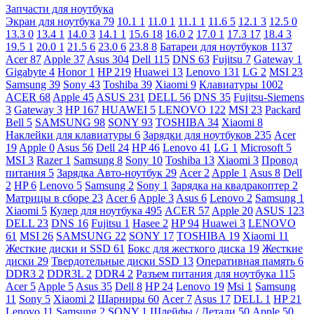
Запчасти для ноутбука
Экран для ноутбука
79
10.1
1
11.0
1
11.1
1
11.6
5
12.1
3
12.5
0
13.3
0
13.4
1
14.0
3
14.1
1
15.6
18
16.0
2
17.0
1
17.3
17
18.4
3
19.5
1
20.0
1
21.5
6
23.0
6
23.8
8
Батареи для ноутбуков
1137
Acer
87
Apple
37
Asus
304
Dell
115
DNS
63
Fujitsu
7
Gateway
1
Gigabyte
4
Honor
1
HP
219
Huawei
13
Lenovo
131
LG
2
MSI
23
Samsung
39
Sony
43
Toshiba
39
Xiaomi
9
Клавиатуры
1002
ACER
68
Apple
45
ASUS
231
DELL
56
DNS
35
Fujitsu-Siemens
3
Gateway
3
HP
167
HUAWEI
5
LENOVO
122
MSI
23
Packard
Bell
5
SAMSUNG
98
SONY
93
TOSHIBA
34
Xiaomi
8
Наклейки для клавиатуры
6
Зарядки для ноутбуков
235
Acer
19
Apple
0
Asus
56
Dell
24
HP
46
Lenovo
41
LG
1
Microsoft
5
MSI
3
Razer
1
Samsung
8
Sony
10
Toshiba
13
Xiaomi
3
Провод
питания
5
Зарядка Авто-ноутбук
29
Acer
2
Apple
1
Asus
8
Dell
2
HP
6
Lenovo
5
Samsung
2
Sony
1
Зарядка на квадракоптер
2
Матрицы в сборе
23
Acer
6
Apple
3
Asus
6
Lenovo
2
Samsung
1
Xiaomi
5
Кулер для ноутбука
495
ACER
57
Apple
20
ASUS
123
DELL
23
DNS
16
Fujitsu
1
Hasee
2
HP
94
Huawei
3
LENOVO
61
MSI
26
SAMSUNG
22
SONY
17
TOSHIBA
19
Xiaomi
11
Жесткие диски и SSD
61
Бокс для жесткого диска
19
Жесткие
диски
29
Твердотельные диски SSD
13
Оперативная память
6
DDR3
2
DDR3L
2
DDR4
2
Разъем питания для ноутбука
115
Acer
5
Apple
5
Asus
35
Dell
8
HP
24
Lenovo
19
Msi
1
Samsung
11
Sony
5
Xiaomi
2
Шарниры
60
Acer
7
Asus
17
DELL
1
HP
21
Lenovo
11
Samsung
2
SONY
1
Шлейфы / Детали
50
Apple
50