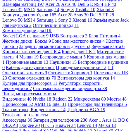
Шлейфы матриц
197
Acer
26
Asus
46
Dell
6
DNS
4
HP
40
Lenovo
35
MSI
5
Samsung
14
Sony
8
Toshiba
10
Xiaomi
3
Корпуса для ноутбуков
165
Acer
28
Asus
30
Dell
5
HP
28
Lenovo
50
MSI
4
Samsung
1
Sony
3
Xiaomi
16
Разъём аудио Jack
для ноутбука
2
Оптический привод
11
Комплектующие для ПК
Socket LGA на шарах
9
USB Контроллер
3
Блок Питания
4
Жесткие диски, Боксы
9
Бокс для жесткого диска
4
Жесткие
диски
5
Зарядки для мониторов и другое
53
Звуковая карта
6
Кнопки включения для ПК
4
Корпус для ПК
2
Материнские
платы
4
Мыши
19
Беспроводные мыши
5
Коврики для мыши
1
Проводные мыши
13
Наушники
15
Беспроводные наушники
0
Кабель для наушников
2
Проводные наушники
12
1
1
Оперативная память
9
Оптический привод
1
Полезное для ПК
23
Система охлаждения
70
Вентиляторы для корпуса
14
Кулеры для процессоров
11
Регуляторы скорости,
переходники
7
Системы охлаждения видеокарты
38
Чипы, микросхемы, мосты
Видеочипы
40
Nvidia
18
Radeon
22
Микросхемы
80
Мосты
48
Процессоры
52
AMD
16
Intel
31
Процессоры для телевизора
5
Транзисторы, Конденсаторы
14
Трафареты BGA
19
Телефоны и планшеты
Аксессуары
36
Батареи для телефонов
230
Acer
1
Asus
11
BQ
0
DEXP
3
Doogee
20
HTC
5
Huawei
34
Lenovo
14
Meizu
13
Oneplus
1
Prestigio
4
SAMSUNG
56
SONY
12
Xiaomi
30
ZTE