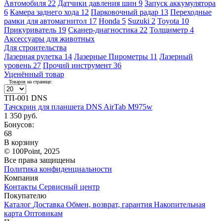
Автомобиля
22
Датчики давления шин
9
Запуск аккумулятора
6
Камера заднего хода
12
Парковочный радар
13
Переходные
рамки для автомагнитол
17
Honda
5
Suzuki
2
Toyota
10
Прикуриватель
19
Сканер-диагностика
22
Толщиметр
4
Аксессуары для животных
Для строительства
Лазерная рулетка
14
Лазерные Пирометры
11
Лазерный
уровень
27
Прочий инструмент
36
Уценённый товар
Товаров на странице:
ТП-001 DNS
Тачскрин для планшета DNS AirTab M975w
1 350 руб.
Бонусов:
68
В корзину
© 100Point, 2025
Все права защищены
Политика конфиденциальности
Компания
Контакты
Сервисный центр
Покупателю
Каталог
Доставка
Обмен, возврат, гарантия
Накопительная
карта
Оптовикам