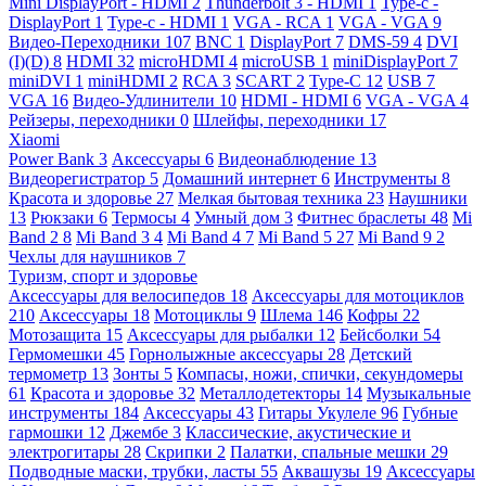
Mini DisplayPort - HDMI
2
Thunderbolt 3 - HDMI
1
Type-c -
DisplayPort
1
Type-c - HDMI
1
VGA - RCA
1
VGA - VGA
9
Видео-Переходники
107
BNC
1
DisplayPort
7
DMS-59
4
DVI
(I)(D)
8
HDMI
32
microHDMI
4
microUSB
1
miniDisplayPort
7
miniDVI
1
miniHDMI
2
RCA
3
SCART
2
Type-C
12
USB
7
VGA
16
Видео-Удлинители
10
HDMI - HDMI
6
VGA - VGA
4
Рейзеры, переходники
0
Шлейфы, переходники
17
Xiaomi
Power Bank
3
Аксессуары
6
Видеонаблюдение
13
Видеорегистратор
5
Домашний интернет
6
Инструменты
8
Красота и здоровье
27
Мелкая бытовая техника
23
Наушники
13
Рюкзаки
6
Термосы
4
Умный дом
3
Фитнес браслеты
48
Mi
Band 2
8
Mi Band 3
4
Mi Band 4
7
Mi Band 5
27
Mi Band 9
2
Чехлы для наушников
7
Туризм, спорт и здоровье
Аксессуары для велосипедов
18
Аксессуары для мотоциклов
210
Аксессуары
18
Мотоциклы
9
Шлема
146
Кофры
22
Мотозащита
15
Аксессуары для рыбалки
12
Бейсболки
54
Гермомешки
45
Горнолыжные аксессуары
28
Детский
термометр
13
Зонты
5
Компасы, ножи, спички, секундомеры
61
Красота и здоровье
32
Металлодетекторы
14
Музыкальные
инструменты
184
Аксессуары
43
Гитары Укулеле
96
Губные
гармошки
12
Джембе
3
Классические, акустические и
электрогитары
28
Скрипки
2
Палатки, спальные мешки
29
Подводные маски, трубки, ласты
55
Аквашузы
19
Аксессуары