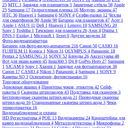
25
МТС
1
Зарядки для планшетов
5
Защитные стёкла
58
Apple
25
Samsung
17
Гидрогелевая пленка
16
Модули, экраны
47
HTC
36
Huawei
1
Samsung
6
SONY
4
Селфи-палки
12
Чехлы
для смартфонов
90
Apple
90
Батареи для планшетов
47
Acer
1
Apple
1
ASUS
11
Dell
1
Huawei
1
Lenovo
10
SAMSUNG
20
Sony
1
Toshiba
1
Тачскрин для планшета
26
Asus
4
Digma
1
DNS
1
Explay
1
Microsoft
1
Texet
0
Другие модели
18
Фото-видеоаппаратура
Батареи для фото-видео-аппаратов
216
Canon
50
CASIO
16
FUJIFILM
11
Konica
1
Nikon
31
OLYMPUS
4
Panasonic
18
Pentax
2
SAMSUNG
31
SONY
52
Бленды
26
Аксессуары
48
Всё для экшн-камер
45
Insta360
5
Dji
8
GoPro Hero
27
Samsung
1
SJCAM
6
Sony
1
Xiaomi
1
Зарядки для фотоаппаратов
38
Canon
17
CASIO
4
Nikon
3
Panasonic
4
Samsung
1
SONY
9
Камеры SQ
3
Освещение, фотовспышки
16
Торговое оборудование
Денежные ящики
4
Принтеры чеков, этикеток
42
Сейф-
пакеты
6
Сканеры штрихкодов
43
Подставка для сканеров
3
Беспроводные сканеры штрих-кода
21
Проводные сканеры
штрих-кода
16
Стационарные сканеры штрих-кода
3
Чеки,
термоэтикетки
16
Видеонаблюдение и охрана
HD Регистраторы
4
POE
13
Видеокамеры
24
Кронштейны для
камер видеонаблюдения
4
Металлодетекторы
4
Микрофоны
2