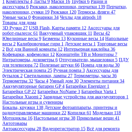
1
Комплекты
4
Ласты
9
Маски
16
Трубки
6
Рации и
аксессуары
6
Рюкзаки, наколенники, перчатки
139
Перчатки,
наколенники, сумки
19
Рюкзаки
120
Термосы, фляги
47
Умные часы
0
Фонарики
34
Чехлы для airpods
18
Товары для дома
3D Ручки
27
USB Flash, Карты памяти
12
Аксессуары для
робот-пылесос
61
Вакуумный упаковщик
11
Весы
42
Ювелирные весы
9
Безмены
13
Кухонные весы
14
Напольные
весы
2
Калибровочные гири
1
Детские весы
1
Торговые весы
2
Всё для Ванной комнаты
12
Интерьерная наклейка
36
Кофеварки, кофемолки
12
Кронштейн ТВ и Мониторы
7
Нитратомеры, дозиметры
6
Отпугиватели, мышеловки
5
ПДУ
для телевизора
72
Полезные штуки
66
Помпа для воды
30
Электрическая помпа
25
Ручная помпа
3
Аксессуары для
бутылок
2
Светильники, лампы
27
Термометры, часы
36
Термометры
32
Часы
4
Умный дом
30
Элементы питания
34
Аккумуляторные батареи GP
4
Батарейки Energizer
1
Батарейки GP
22
Батарейки NoName
3
Батарейки Varta
1
Батарейки Xiaomi
2
Зарядные устройства для аккумуляторов
1
Настольные игры и сувениры
Бокалы, кружки
138
Детские фотоаппараты, принтеры и
радиоуправляемые машинки
22
Копилки
61
Модельки
118
Мотоциклы
16
Настольные игры
38
Прикольные вещи
41
Автотовары
Автоаксессуары
28
Видеорегистратор
15
Всё для ремонта