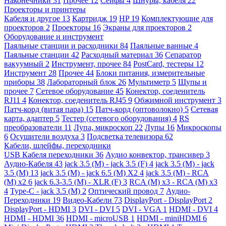
Наконечники
31
Прочее
12
Сейфы
4
Шнуры, кабеля
22
Проекторы и принтеры
Кабеля и другое
13
Картридж
19
HP
19
Комплектующие для
проекторов
2
Проекторы
16
Экраны для проекторов
2
Оборудование и инструмент
Паяльные станции и расходники
84
Паяльные ванные
4
Паяльные станции
42
Расходный материал
36
Сепаратор
вакуумный
2
Инструмент, прочее
84
PostCard, тестеры
12
Инструмент
28
Прочее
44
Блоки питания, измерительные
приборы
38
Лабораторный блок
26
Мультиметр
5
Щупы и
прочее
7
Сетевое оборудование
45
Конектор, соеденитель
RJ11
4
Конектор, соеденитель RJ45
9
Обжимной инструмент
3
Патч-корд (витая пара)
15
Патч-корд (оптоволокно)
5
Сетевая
карта, адаптер
5
Тестер (сетевого оборудования)
4
RS
преобразователи
11
Лупа, микроскоп
22
Лупы
16
Микроскопы
6
Осушители воздуха
3
Подсветка телевизора
62
Кабели, шлейфы, переходники
USB Кабеля переходники
36
Аудио конвектор, трансивер
3
Аудио-Кабеля
43
jack 3.5 (M) - jack 3.5 (F)
4
jack 3.5 (M) - jack
3.5 (M)
13
jack 3.5 (M) - jack 6.5 (M) X2
4
jack 3.5 (M) - RCA
(M) x2
6
jack 6.3-3.5 (M) - XLR (F)
3
RCA (M) x3 - RCA (M) x3
4
Type-C - jack 3.5 (M)
2
Оптический провод
7
Аудио-
Переходники
19
Видео-Кабели
73
DisplayPort - DisplayPort
2
DisplayPort - HDMI
3
DVI - DVI
5
DVI - VGA
1
HDMI - DVI
4
HDMI - HDMI
36
HDMI - microUSB
1
HDMI - miniHDMI
6