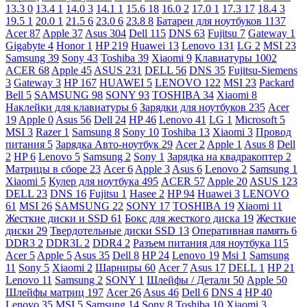
13.3
0
13.4
1
14.0
3
14.1
1
15.6
18
16.0
2
17.0
1
17.3
17
18.4
3
19.5
1
20.0
1
21.5
6
23.0
6
23.8
8
Батареи для ноутбуков
1137
Acer
87
Apple
37
Asus
304
Dell
115
DNS
63
Fujitsu
7
Gateway
1
Gigabyte
4
Honor
1
HP
219
Huawei
13
Lenovo
131
LG
2
MSI
23
Samsung
39
Sony
43
Toshiba
39
Xiaomi
9
Клавиатуры
1002
ACER
68
Apple
45
ASUS
231
DELL
56
DNS
35
Fujitsu-Siemens
3
Gateway
3
HP
167
HUAWEI
5
LENOVO
122
MSI
23
Packard
Bell
5
SAMSUNG
98
SONY
93
TOSHIBA
34
Xiaomi
8
Наклейки для клавиатуры
6
Зарядки для ноутбуков
235
Acer
19
Apple
0
Asus
56
Dell
24
HP
46
Lenovo
41
LG
1
Microsoft
5
MSI
3
Razer
1
Samsung
8
Sony
10
Toshiba
13
Xiaomi
3
Провод
питания
5
Зарядка Авто-ноутбук
29
Acer
2
Apple
1
Asus
8
Dell
2
HP
6
Lenovo
5
Samsung
2
Sony
1
Зарядка на квадракоптер
2
Матрицы в сборе
23
Acer
6
Apple
3
Asus
6
Lenovo
2
Samsung
1
Xiaomi
5
Кулер для ноутбука
495
ACER
57
Apple
20
ASUS
123
DELL
23
DNS
16
Fujitsu
1
Hasee
2
HP
94
Huawei
3
LENOVO
61
MSI
26
SAMSUNG
22
SONY
17
TOSHIBA
19
Xiaomi
11
Жесткие диски и SSD
61
Бокс для жесткого диска
19
Жесткие
диски
29
Твердотельные диски SSD
13
Оперативная память
6
DDR3
2
DDR3L
2
DDR4
2
Разъем питания для ноутбука
115
Acer
5
Apple
5
Asus
35
Dell
8
HP
24
Lenovo
19
Msi
1
Samsung
11
Sony
5
Xiaomi
2
Шарниры
60
Acer
7
Asus
17
DELL
1
HP
21
Lenovo
11
Samsung
2
SONY
1
Шлейфы / Детали
50
Apple
50
Шлейфы матриц
197
Acer
26
Asus
46
Dell
6
DNS
4
HP
40
Lenovo
35
MSI
5
Samsung
14
Sony
8
Toshiba
10
Xiaomi
3