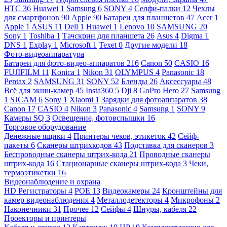
HTC
36
Huawei
1
Samsung
6
SONY
4
Селфи-палки
12
Чехлы
для смартфонов
90
Apple
90
Батареи для планшетов
47
Acer
1
Apple
1
ASUS
11
Dell
1
Huawei
1
Lenovo
10
SAMSUNG
20
Sony
1
Toshiba
1
Тачскрин для планшета
26
Asus
4
Digma
1
DNS
1
Explay
1
Microsoft
1
Texet
0
Другие модели
18
Фото-видеоаппаратура
Батареи для фото-видео-аппаратов
216
Canon
50
CASIO
16
FUJIFILM
11
Konica
1
Nikon
31
OLYMPUS
4
Panasonic
18
Pentax
2
SAMSUNG
31
SONY
52
Бленды
26
Аксессуары
48
Всё для экшн-камер
45
Insta360
5
Dji
8
GoPro Hero
27
Samsung
1
SJCAM
6
Sony
1
Xiaomi
1
Зарядки для фотоаппаратов
38
Canon
17
CASIO
4
Nikon
3
Panasonic
4
Samsung
1
SONY
9
Камеры SQ
3
Освещение, фотовспышки
16
Торговое оборудование
Денежные ящики
4
Принтеры чеков, этикеток
42
Сейф-
пакеты
6
Сканеры штрихкодов
43
Подставка для сканеров
3
Беспроводные сканеры штрих-кода
21
Проводные сканеры
штрих-кода
16
Стационарные сканеры штрих-кода
3
Чеки,
термоэтикетки
16
Видеонаблюдение и охрана
HD Регистраторы
4
POE
13
Видеокамеры
24
Кронштейны для
камер видеонаблюдения
4
Металлодетекторы
4
Микрофоны
2
Наконечники
31
Прочее
12
Сейфы
4
Шнуры, кабеля
22
Проекторы и принтеры