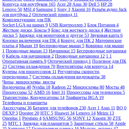
Корпуса для ноутбуков
165
Acer
28
Asus
30
Dell
5
HP
28
Lenovo
50
MSI
4
Samsung
1
Sony
3
Xiaomi
16
Разъём аудио Jack
для ноутбука
2
Оптический привод
11
Комплектующие для ПК
Socket LGA на шарах
9
USB Контроллер
3
Блок Питания
4
Жесткие диски, Боксы
9
Бокс для жесткого диска
4
Жесткие
диски
5
Зарядки для мониторов и другое
53
Звуковая карта
6
Кнопки включения для ПК
4
Корпус для ПК
2
Материнские
платы
4
Мыши
19
Беспроводные мыши
5
Коврики для мыши
1
Проводные мыши
13
Наушники
15
Беспроводные наушники
0
Кабель для наушников
2
Проводные наушники
12
1
1
Оперативная память
9
Оптический привод
1
Полезное для ПК
23
Система охлаждения
70
Вентиляторы для корпуса
14
Кулеры для процессоров
11
Регуляторы скорости,
переходники
7
Системы охлаждения видеокарты
38
Чипы, микросхемы, мосты
Видеочипы
40
Nvidia
18
Radeon
22
Микросхемы
80
Мосты
48
Процессоры
52
AMD
16
Intel
31
Процессоры для телевизора
5
Транзисторы, Конденсаторы
14
Трафареты BGA
19
Телефоны и планшеты
Аксессуары
36
Батареи для телефонов
230
Acer
1
Asus
11
BQ
0
DEXP
3
Doogee
20
HTC
5
Huawei
34
Lenovo
14
Meizu
13
Oneplus
1
Prestigio
4
SAMSUNG
56
SONY
12
Xiaomi
30
ZTE
25
МТС
1
Зарядки для планшетов
5
Защитные стёкла
58
Apple
25
Samsung
17
Гидрогелевая пленка
16
Модули, экраны
47