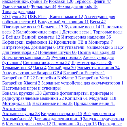
наколенники, сумки
19
Рюкзаки
120
Термосы, фляги
47
Умные часы
0
Фонарики
34
Чехлы для airpods
18
Товары для дома
3D Ручки
27
USB Flash, Карты памяти
12
Аксессуары для
робот-пылесос
61
Вакуумный упаковщик
11
Весы
42
Ювелирные весы
9
Безмены
13
Кухонные весы
14
Напольные
весы
2
Калибровочные гири
1
Детские весы
1
Торговые весы
2
Всё для Ванной комнаты
12
Интерьерная наклейка
36
Кофеварки, кофемолки
12
Кронштейн ТВ и Мониторы
7
Нитратомеры, дозиметры
6
Отпугиватели, мышеловки
5
ПДУ
для телевизора
72
Полезные штуки
66
Помпа для воды
30
Электрическая помпа
25
Ручная помпа
3
Аксессуары для
бутылок
2
Светильники, лампы
27
Термометры, часы
36
Термометры
32
Часы
4
Умный дом
30
Элементы питания
34
Аккумуляторные батареи GP
4
Батарейки Energizer
1
Батарейки GP
22
Батарейки NoName
3
Батарейки Varta
1
Батарейки Xiaomi
2
Зарядные устройства для аккумуляторов
1
Настольные игры и сувениры
Бокалы, кружки
138
Детские фотоаппараты, принтеры и
радиоуправляемые машинки
22
Копилки
61
Модельки
118
Мотоциклы
16
Настольные игры
38
Прикольные вещи
41
Автотовары
Автоаксессуары
28
Видеорегистратор
15
Всё для ремонта
Автомобиля
22
Датчики давления шин
9
Запуск аккумулятора
6
Камера заднего хода
12
Парковочный радар
13
Переходные