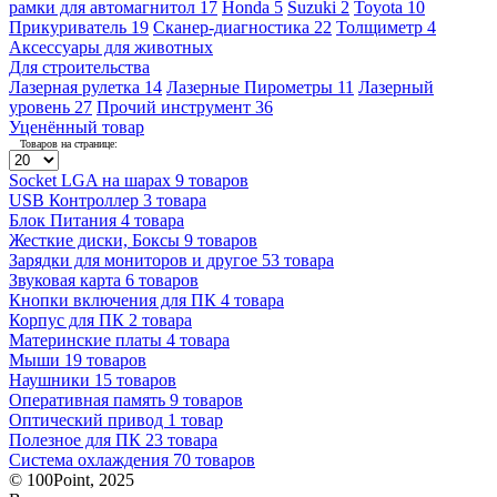
рамки для автомагнитол
17
Honda
5
Suzuki
2
Toyota
10
Прикуриватель
19
Сканер-диагностика
22
Толщиметр
4
Аксессуары для животных
Для строительства
Лазерная рулетка
14
Лазерные Пирометры
11
Лазерный
уровень
27
Прочий инструмент
36
Уценённый товар
Товаров на странице:
Socket LGA на шарах
9 товаров
USB Контроллер
3 товара
Блок Питания
4 товара
Жесткие диски, Боксы
9 товаров
Зарядки для мониторов и другое
53 товара
Звуковая карта
6 товаров
Кнопки включения для ПК
4 товара
Корпус для ПК
2 товара
Материнские платы
4 товара
Мыши
19 товаров
Наушники
15 товаров
Оперативная память
9 товаров
Оптический привод
1 товар
Полезное для ПК
23 товара
Система охлаждения
70 товаров
© 100Point, 2025