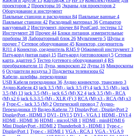
Кабеля и другое
13
Картридж
19
HP
19
Комплектующие для
проекторов
2
Проекторы
16
Экраны для проекторов
2
Оборудование и инструмент
Паяльные станции и расходники
84
Паяльные ванные
4
Паяльные станции
42
Расходный материал
36
Сепаратор
вакуумный
2
Инструмент, прочее
84
PostCard, тестеры
12
Инструмент
28
Прочее
44
Блоки питания, измерительные
приборы
38
Лабораторный блок
26
Мультиметр
5
Щупы и
прочее
7
Сетевое оборудование
45
Конектор, соеденитель
RJ11
4
Конектор, соеденитель RJ45
9
Обжимной инструмент
3
Патч-корд (витая пара)
15
Патч-корд (оптоволокно)
5
Сетевая
карта, адаптер
5
Тестер (сетевого оборудования)
4
RS
преобразователи
11
Лупа, микроскоп
22
Лупы
16
Микроскопы
6
Осушители воздуха
3
Подсветка телевизора
62
Кабели, шлейфы, переходники
USB Кабеля переходники
36
Аудио конвектор, трансивер
3
Аудио-Кабеля
43
jack 3.5 (M) - jack 3.5 (F)
4
jack 3.5 (M) - jack
3.5 (M)
13
jack 3.5 (M) - jack 6.5 (M) X2
4
jack 3.5 (M) - RCA
(M) x2
6
jack 6.3-3.5 (M) - XLR (F)
3
RCA (M) x3 - RCA (M) x3
4
Type-C - jack 3.5 (M)
2
Оптический провод
7
Аудио-
Переходники
19
Видео-Кабели
73
DisplayPort - DisplayPort
2
DisplayPort - HDMI
3
DVI - DVI
5
DVI - VGA
1
HDMI - DVI
4
HDMI - HDMI
36
HDMI - microUSB
1
HDMI - miniHDMI
6
Mini DisplayPort - HDMI
2
Thunderbolt 3 - HDMI
1
Type-c -
DisplayPort
1
Type-c - HDMI
1
VGA - RCA
1
VGA - VGA
9