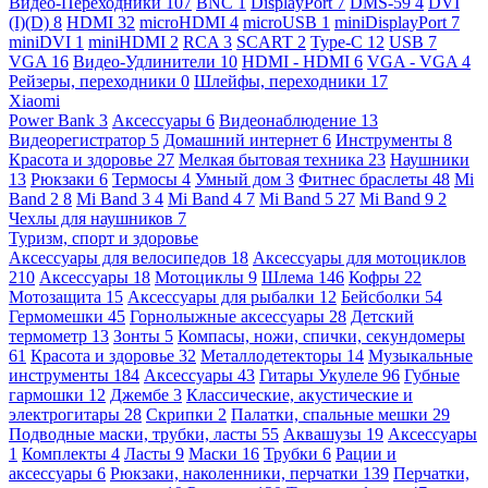
Видео-Переходники
107
BNC
1
DisplayPort
7
DMS-59
4
DVI
(I)(D)
8
HDMI
32
microHDMI
4
microUSB
1
miniDisplayPort
7
miniDVI
1
miniHDMI
2
RCA
3
SCART
2
Type-C
12
USB
7
VGA
16
Видео-Удлинители
10
HDMI - HDMI
6
VGA - VGA
4
Рейзеры, переходники
0
Шлейфы, переходники
17
Xiaomi
Power Bank
3
Аксессуары
6
Видеонаблюдение
13
Видеорегистратор
5
Домашний интернет
6
Инструменты
8
Красота и здоровье
27
Мелкая бытовая техника
23
Наушники
13
Рюкзаки
6
Термосы
4
Умный дом
3
Фитнес браслеты
48
Mi
Band 2
8
Mi Band 3
4
Mi Band 4
7
Mi Band 5
27
Mi Band 9
2
Чехлы для наушников
7
Туризм, спорт и здоровье
Аксессуары для велосипедов
18
Аксессуары для мотоциклов
210
Аксессуары
18
Мотоциклы
9
Шлема
146
Кофры
22
Мотозащита
15
Аксессуары для рыбалки
12
Бейсболки
54
Гермомешки
45
Горнолыжные аксессуары
28
Детский
термометр
13
Зонты
5
Компасы, ножи, спички, секундомеры
61
Красота и здоровье
32
Металлодетекторы
14
Музыкальные
инструменты
184
Аксессуары
43
Гитары Укулеле
96
Губные
гармошки
12
Джембе
3
Классические, акустические и
электрогитары
28
Скрипки
2
Палатки, спальные мешки
29
Подводные маски, трубки, ласты
55
Аквашузы
19
Аксессуары
1
Комплекты
4
Ласты
9
Маски
16
Трубки
6
Рации и
аксессуары
6
Рюкзаки, наколенники, перчатки
139
Перчатки,