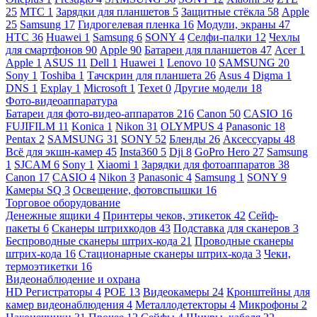
25
МТС
1
Зарядки для планшетов
5
Защитные стёкла
58
Apple
25
Samsung
17
Гидрогелевая пленка
16
Модули, экраны
47
HTC
36
Huawei
1
Samsung
6
SONY
4
Селфи-палки
12
Чехлы
для смартфонов
90
Apple
90
Батареи для планшетов
47
Acer
1
Apple
1
ASUS
11
Dell
1
Huawei
1
Lenovo
10
SAMSUNG
20
Sony
1
Toshiba
1
Тачскрин для планшета
26
Asus
4
Digma
1
DNS
1
Explay
1
Microsoft
1
Texet
0
Другие модели
18
Фото-видеоаппаратура
Батареи для фото-видео-аппаратов
216
Canon
50
CASIO
16
FUJIFILM
11
Konica
1
Nikon
31
OLYMPUS
4
Panasonic
18
Pentax
2
SAMSUNG
31
SONY
52
Бленды
26
Аксессуары
48
Всё для экшн-камер
45
Insta360
5
Dji
8
GoPro Hero
27
Samsung
1
SJCAM
6
Sony
1
Xiaomi
1
Зарядки для фотоаппаратов
38
Canon
17
CASIO
4
Nikon
3
Panasonic
4
Samsung
1
SONY
9
Камеры SQ
3
Освещение, фотовспышки
16
Торговое оборудование
Денежные ящики
4
Принтеры чеков, этикеток
42
Сейф-
пакеты
6
Сканеры штрихкодов
43
Подставка для сканеров
3
Беспроводные сканеры штрих-кода
21
Проводные сканеры
штрих-кода
16
Стационарные сканеры штрих-кода
3
Чеки,
термоэтикетки
16
Видеонаблюдение и охрана
HD Регистраторы
4
POE
13
Видеокамеры
24
Кронштейны для
камер видеонаблюдения
4
Металлодетекторы
4
Микрофоны
2