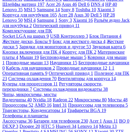
Шлейфы матриц
197
Acer
26
Asus
46
Dell
6
DNS
4
HP
40
Lenovo
35
MSI
5
Samsung
14
Sony
8
Toshiba
10
Xiaomi
3
Корпуса для ноутбуков
165
Acer
28
Asus
30
Dell
5
HP
28
Lenovo
50
MSI
4
Samsung
1
Sony
3
Xiaomi
16
Разъём аудио Jack
для ноутбука
2
Оптический привод
11
Комплектующие для ПК
Socket LGA на шарах
9
USB Контроллер
3
Блок Питания
4
Жесткие диски, Боксы
9
Бокс для жесткого диска
4
Жесткие
диски
5
Зарядки для мониторов и другое
53
Звуковая карта
6
Кнопки включения для ПК
4
Корпус для ПК
2
Материнские
платы
4
Мыши
19
Беспроводные мыши
5
Коврики для мыши
1
Проводные мыши
13
Наушники
15
Беспроводные наушники
0
Кабель для наушников
2
Проводные наушники
12
1
1
Оперативная память
9
Оптический привод
1
Полезное для ПК
23
Система охлаждения
70
Вентиляторы для корпуса
14
Кулеры для процессоров
11
Регуляторы скорости,
переходники
7
Системы охлаждения видеокарты
38
Чипы, микросхемы, мосты
Видеочипы
40
Nvidia
18
Radeon
22
Микросхемы
80
Мосты
48
Процессоры
52
AMD
16
Intel
31
Процессоры для телевизора
5
Транзисторы, Конденсаторы
14
Трафареты BGA
19
Телефоны и планшеты
Аксессуары
36
Батареи для телефонов
230
Acer
1
Asus
11
BQ
0
DEXP
3
Doogee
20
HTC
5
Huawei
34
Lenovo
14
Meizu
13
Oneplus
1
Prestigio
4
SAMSUNG
56
SONY
12
Xiaomi
30
ZTE