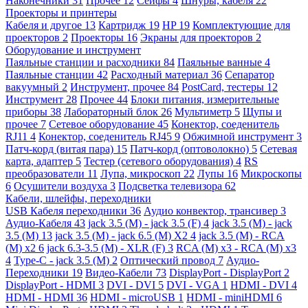
Наконечники
31
Прочее
12
Сейфы
4
Шнуры, кабеля
22
Проекторы и принтеры
Кабеля и другое
13
Картридж
19
HP
19
Комплектующие для
проекторов
2
Проекторы
16
Экраны для проекторов
2
Оборудование и инструмент
Паяльные станции и расходники
84
Паяльные ванные
4
Паяльные станции
42
Расходный материал
36
Сепаратор
вакуумный
2
Инструмент, прочее
84
PostCard, тестеры
12
Инструмент
28
Прочее
44
Блоки питания, измерительные
приборы
38
Лабораторный блок
26
Мультиметр
5
Щупы и
прочее
7
Сетевое оборудование
45
Конектор, соеденитель
RJ11
4
Конектор, соеденитель RJ45
9
Обжимной инструмент
3
Патч-корд (витая пара)
15
Патч-корд (оптоволокно)
5
Сетевая
карта, адаптер
5
Тестер (сетевого оборудования)
4
RS
преобразователи
11
Лупа, микроскоп
22
Лупы
16
Микроскопы
6
Осушители воздуха
3
Подсветка телевизора
62
Кабели, шлейфы, переходники
USB Кабеля переходники
36
Аудио конвектор, трансивер
3
Аудио-Кабеля
43
jack 3.5 (M) - jack 3.5 (F)
4
jack 3.5 (M) - jack
3.5 (M)
13
jack 3.5 (M) - jack 6.5 (M) X2
4
jack 3.5 (M) - RCA
(M) x2
6
jack 6.3-3.5 (M) - XLR (F)
3
RCA (M) x3 - RCA (M) x3
4
Type-C - jack 3.5 (M)
2
Оптический провод
7
Аудио-
Переходники
19
Видео-Кабели
73
DisplayPort - DisplayPort
2
DisplayPort - HDMI
3
DVI - DVI
5
DVI - VGA
1
HDMI - DVI
4
HDMI - HDMI
36
HDMI - microUSB
1
HDMI - miniHDMI
6