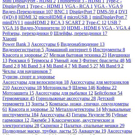
Mini DisplayPort - HDMI
2
Thunderbolt 3 - HDMI
1
Type-c -
DisplayPort
1
Type-c - HDMI
1
VGA - RCA
1
VGA - VGA
9
Видео-Переходники
107
BNC
1
DisplayPort
7
DMS-59
4
DVI
(I)(D)
8
HDMI
32
microHDMI
4
microUSB
1
miniDisplayPort
7
miniDVI
1
miniHDMI
2
RCA
3
SCART
2
Type-C
12
USB
7
VGA
16
Видео-Удлинители
10
HDMI - HDMI
6
VGA - VGA
4
Рейзеры, переходники
0
Шлейфы, переходники
17
Xiaomi
Power Bank
3
Аксессуары
6
Видеонаблюдение
13
Видеорегистратор
5
Домашний интернет
6
Инструменты
8
Красота и здоровье
27
Мелкая бытовая техника
23
Наушники
13
Рюкзаки
6
Термосы
4
Умный дом
3
Фитнес браслеты
48
Mi
Band 2
8
Mi Band 3
4
Mi Band 4
7
Mi Band 5
27
Mi Band 9
2
Чехлы для наушников
7
Туризм, спорт и здоровье
Аксессуары для велосипедов
18
Аксессуары для мотоциклов
210
Аксессуары
18
Мотоциклы
9
Шлема
146
Кофры
22
Мотозащита
15
Аксессуары для рыбалки
12
Бейсболки
54
Гермомешки
45
Горнолыжные аксессуары
28
Детский
термометр
13
Зонты
5
Компасы, ножи, спички, секундомеры
61
Красота и здоровье
32
Металлодетекторы
14
Музыкальные
инструменты
184
Аксессуары
43
Гитары Укулеле
96
Губные
гармошки
12
Джембе
3
Классические, акустические и
электрогитары
28
Скрипки
2
Палатки, спальные мешки
29
Подводные маски, трубки, ласты
55
Аквашузы
19
Аксессуары