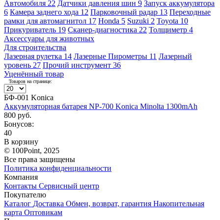
Автомобиля
22
Датчики давления шин
9
Запуск аккумулятора
6
Камера заднего хода
12
Парковочный радар
13
Переходные
рамки для автомагнитол
17
Honda
5
Suzuki
2
Toyota
10
Прикуриватель
19
Сканер-диагностика
22
Толщиметр
4
Аксессуары для животных
Для строительства
Лазерная рулетка
14
Лазерные Пирометры
11
Лазерный
уровень
27
Прочий инструмент
36
Уценённый товар
Товаров на странице:
БФ-001 Konica
Аккумуляторная батарея NP-700 Konica Minolta 1300mAh
800 руб.
Бонусов:
40
В корзину
© 100Point, 2025
Все права защищены
Политика конфиденциальности
Компания
Контакты
Сервисный центр
Покупателю
Каталог
Доставка
Обмен, возврат, гарантия
Накопительная
карта
Оптовикам