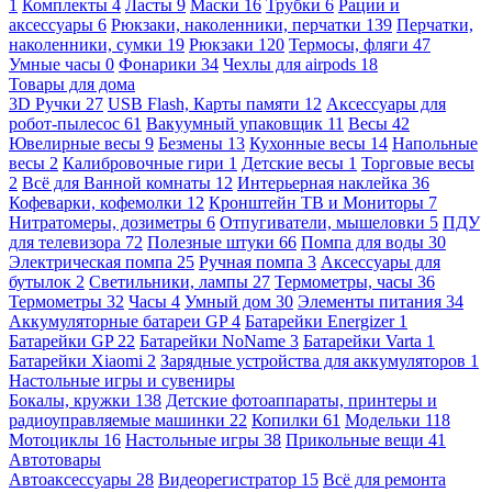
1
Комплекты
4
Ласты
9
Маски
16
Трубки
6
Рации и
аксессуары
6
Рюкзаки, наколенники, перчатки
139
Перчатки,
наколенники, сумки
19
Рюкзаки
120
Термосы, фляги
47
Умные часы
0
Фонарики
34
Чехлы для airpods
18
Товары для дома
3D Ручки
27
USB Flash, Карты памяти
12
Аксессуары для
робот-пылесос
61
Вакуумный упаковщик
11
Весы
42
Ювелирные весы
9
Безмены
13
Кухонные весы
14
Напольные
весы
2
Калибровочные гири
1
Детские весы
1
Торговые весы
2
Всё для Ванной комнаты
12
Интерьерная наклейка
36
Кофеварки, кофемолки
12
Кронштейн ТВ и Мониторы
7
Нитратомеры, дозиметры
6
Отпугиватели, мышеловки
5
ПДУ
для телевизора
72
Полезные штуки
66
Помпа для воды
30
Электрическая помпа
25
Ручная помпа
3
Аксессуары для
бутылок
2
Светильники, лампы
27
Термометры, часы
36
Термометры
32
Часы
4
Умный дом
30
Элементы питания
34
Аккумуляторные батареи GP
4
Батарейки Energizer
1
Батарейки GP
22
Батарейки NoName
3
Батарейки Varta
1
Батарейки Xiaomi
2
Зарядные устройства для аккумуляторов
1
Настольные игры и сувениры
Бокалы, кружки
138
Детские фотоаппараты, принтеры и
радиоуправляемые машинки
22
Копилки
61
Модельки
118
Мотоциклы
16
Настольные игры
38
Прикольные вещи
41
Автотовары
Автоаксессуары
28
Видеорегистратор
15
Всё для ремонта