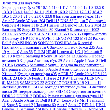
Запчасти для ноутбука
Экран для ноутбука
79
10.1
1
11.0
1
11.1
1
11.6
5
12.1
3
12.5
0
13.3
0
13.4
1
14.0
3
14.1
1
15.6
18
16.0
2
17.0
1
17.3
17
18.4
3
19.5
1
20.0
1
21.5
6
23.0
6
23.8
8
Батареи для ноутбуков
1137
Acer
87
Apple
37
Asus
304
Dell
115
DNS
63
Fujitsu
7
Gateway
1
Gigabyte
4
Honor
1
HP
219
Huawei
13
Lenovo
131
LG
2
MSI
23
Samsung
39
Sony
43
Toshiba
39
Xiaomi
9
Клавиатуры
1002
ACER
68
Apple
45
ASUS
231
DELL
56
DNS
35
Fujitsu-Siemens
3
Gateway
3
HP
167
HUAWEI
5
LENOVO
122
MSI
23
Packard
Bell
5
SAMSUNG
98
SONY
93
TOSHIBA
34
Xiaomi
8
Наклейки для клавиатуры
6
Зарядки для ноутбуков
235
Acer
19
Apple
0
Asus
56
Dell
24
HP
46
Lenovo
41
LG
1
Microsoft
5
MSI
3
Razer
1
Samsung
8
Sony
10
Toshiba
13
Xiaomi
3
Провод
питания
5
Зарядка Авто-ноутбук
29
Acer
2
Apple
1
Asus
8
Dell
2
HP
6
Lenovo
5
Samsung
2
Sony
1
Зарядка на квадракоптер
2
Матрицы в сборе
23
Acer
6
Apple
3
Asus
6
Lenovo
2
Samsung
1
Xiaomi
5
Кулер для ноутбука
495
ACER
57
Apple
20
ASUS
123
DELL
23
DNS
16
Fujitsu
1
Hasee
2
HP
94
Huawei
3
LENOVO
61
MSI
26
SAMSUNG
22
SONY
17
TOSHIBA
19
Xiaomi
11
Жесткие диски и SSD
61
Бокс для жесткого диска
19
Жесткие
диски
29
Твердотельные диски SSD
13
Оперативная память
6
DDR3
2
DDR3L
2
DDR4
2
Разъем питания для ноутбука
115
Acer
5
Apple
5
Asus
35
Dell
8
HP
24
Lenovo
19
Msi
1
Samsung
11
Sony
5
Xiaomi
2
Шарниры
60
Acer
7
Asus
17
DELL
1
HP
21
Lenovo
11
Samsung
2
SONY
1
Шлейфы / Детали
50
Apple
50