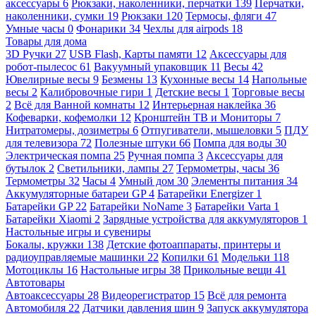
аксессуары
6
Рюкзаки, наколенники, перчатки
139
Перчатки,
наколенники, сумки
19
Рюкзаки
120
Термосы, фляги
47
Умные часы
0
Фонарики
34
Чехлы для airpods
18
Товары для дома
3D Ручки
27
USB Flash, Карты памяти
12
Аксессуары для
робот-пылесос
61
Вакуумный упаковщик
11
Весы
42
Ювелирные весы
9
Безмены
13
Кухонные весы
14
Напольные
весы
2
Калибровочные гири
1
Детские весы
1
Торговые весы
2
Всё для Ванной комнаты
12
Интерьерная наклейка
36
Кофеварки, кофемолки
12
Кронштейн ТВ и Мониторы
7
Нитратомеры, дозиметры
6
Отпугиватели, мышеловки
5
ПДУ
для телевизора
72
Полезные штуки
66
Помпа для воды
30
Электрическая помпа
25
Ручная помпа
3
Аксессуары для
бутылок
2
Светильники, лампы
27
Термометры, часы
36
Термометры
32
Часы
4
Умный дом
30
Элементы питания
34
Аккумуляторные батареи GP
4
Батарейки Energizer
1
Батарейки GP
22
Батарейки NoName
3
Батарейки Varta
1
Батарейки Xiaomi
2
Зарядные устройства для аккумуляторов
1
Настольные игры и сувениры
Бокалы, кружки
138
Детские фотоаппараты, принтеры и
радиоуправляемые машинки
22
Копилки
61
Модельки
118
Мотоциклы
16
Настольные игры
38
Прикольные вещи
41
Автотовары
Автоаксессуары
28
Видеорегистратор
15
Всё для ремонта
Автомобиля
22
Датчики давления шин
9
Запуск аккумулятора