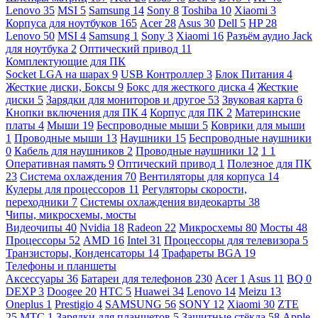
Lenovo
35
MSI
5
Samsung
14
Sony
8
Toshiba
10
Xiaomi
3
Корпуса для ноутбуков
165
Acer
28
Asus
30
Dell
5
HP
28
Lenovo
50
MSI
4
Samsung
1
Sony
3
Xiaomi
16
Разъём аудио Jack
для ноутбука
2
Оптический привод
11
Комплектующие для ПК
Socket LGA на шарах
9
USB Контроллер
3
Блок Питания
4
Жесткие диски, Боксы
9
Бокс для жесткого диска
4
Жесткие
диски
5
Зарядки для мониторов и другое
53
Звуковая карта
6
Кнопки включения для ПК
4
Корпус для ПК
2
Материнские
платы
4
Мыши
19
Беспроводные мыши
5
Коврики для мыши
1
Проводные мыши
13
Наушники
15
Беспроводные наушники
0
Кабель для наушников
2
Проводные наушники
12
1
1
Оперативная память
9
Оптический привод
1
Полезное для ПК
23
Система охлаждения
70
Вентиляторы для корпуса
14
Кулеры для процессоров
11
Регуляторы скорости,
переходники
7
Системы охлаждения видеокарты
38
Чипы, микросхемы, мосты
Видеочипы
40
Nvidia
18
Radeon
22
Микросхемы
80
Мосты
48
Процессоры
52
AMD
16
Intel
31
Процессоры для телевизора
5
Транзисторы, Конденсаторы
14
Трафареты BGA
19
Телефоны и планшеты
Аксессуары
36
Батареи для телефонов
230
Acer
1
Asus
11
BQ
0
DEXP
3
Doogee
20
HTC
5
Huawei
34
Lenovo
14
Meizu
13
Oneplus
1
Prestigio
4
SAMSUNG
56
SONY
12
Xiaomi
30
ZTE
25
МТС
1
Зарядки для планшетов
5
Защитные стёкла
58
Apple