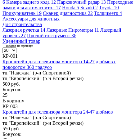
6
Камера заднего хода
12
Парковочный радар
13
Переходные
рамки для автомагнитол
17
Honda
5
Suzuki
2
Toyota
10
Прикуриватель
19
Сканер-диагностика
22
Толщиметр
4
Аксессуары для животных
Для строительства
Лазерная рулетка
14
Лазерные Пирометры
11
Лазерный
уровень
27
Прочий инструмент
36
Уценённый товар
Товаров на странице:
КР-001
Кронштейн для телевизора монитора 14-27 дюймов с
поворотом 360 градусо
тц "Надежда" (р-н Спортивной)
тц "Европейский" (р-н Второй речки)
500 руб.
Бонусов:
25
В корзину
КР-003
Кронштейн для телевизора монитора 24-47 дюймов
тц "Надежда" (р-н Спортивной)
тц "Европейский" (р-н Второй речки)
550 руб.
Бонусов: