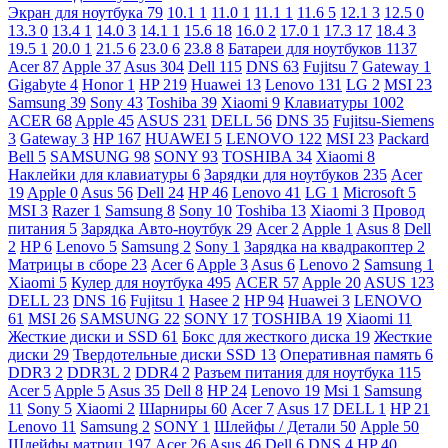
Экран для ноутбука
79
10.1
1
11.0
1
11.1
1
11.6
5
12.1
3
12.5
0
13.3
0
13.4
1
14.0
3
14.1
1
15.6
18
16.0
2
17.0
1
17.3
17
18.4
3
19.5
1
20.0
1
21.5
6
23.0
6
23.8
8
Батареи для ноутбуков
1137
Acer
87
Apple
37
Asus
304
Dell
115
DNS
63
Fujitsu
7
Gateway
1
Gigabyte
4
Honor
1
HP
219
Huawei
13
Lenovo
131
LG
2
MSI
23
Samsung
39
Sony
43
Toshiba
39
Xiaomi
9
Клавиатуры
1002
ACER
68
Apple
45
ASUS
231
DELL
56
DNS
35
Fujitsu-Siemens
3
Gateway
3
HP
167
HUAWEI
5
LENOVO
122
MSI
23
Packard
Bell
5
SAMSUNG
98
SONY
93
TOSHIBA
34
Xiaomi
8
Наклейки для клавиатуры
6
Зарядки для ноутбуков
235
Acer
19
Apple
0
Asus
56
Dell
24
HP
46
Lenovo
41
LG
1
Microsoft
5
MSI
3
Razer
1
Samsung
8
Sony
10
Toshiba
13
Xiaomi
3
Провод
питания
5
Зарядка Авто-ноутбук
29
Acer
2
Apple
1
Asus
8
Dell
2
HP
6
Lenovo
5
Samsung
2
Sony
1
Зарядка на квадракоптер
2
Матрицы в сборе
23
Acer
6
Apple
3
Asus
6
Lenovo
2
Samsung
1
Xiaomi
5
Кулер для ноутбука
495
ACER
57
Apple
20
ASUS
123
DELL
23
DNS
16
Fujitsu
1
Hasee
2
HP
94
Huawei
3
LENOVO
61
MSI
26
SAMSUNG
22
SONY
17
TOSHIBA
19
Xiaomi
11
Жесткие диски и SSD
61
Бокс для жесткого диска
19
Жесткие
диски
29
Твердотельные диски SSD
13
Оперативная память
6
DDR3
2
DDR3L
2
DDR4
2
Разъем питания для ноутбука
115
Acer
5
Apple
5
Asus
35
Dell
8
HP
24
Lenovo
19
Msi
1
Samsung
11
Sony
5
Xiaomi
2
Шарниры
60
Acer
7
Asus
17
DELL
1
HP
21
Lenovo
11
Samsung
2
SONY
1
Шлейфы / Детали
50
Apple
50
Шлейфы матриц
197
Acer
26
Asus
46
Dell
6
DNS
4
HP
40