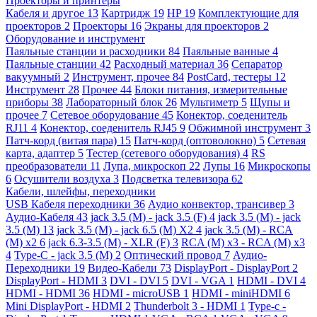
Проекторы и принтеры
Кабеля и другое
13
Картридж
19
HP
19
Комплектующие для
проекторов
2
Проекторы
16
Экраны для проекторов
2
Оборудование и инструмент
Паяльные станции и расходники
84
Паяльные ванные
4
Паяльные станции
42
Расходный материал
36
Сепаратор
вакуумный
2
Инструмент, прочее
84
PostCard, тестеры
12
Инструмент
28
Прочее
44
Блоки питания, измерительные
приборы
38
Лабораторный блок
26
Мультиметр
5
Щупы и
прочее
7
Сетевое оборудование
45
Конектор, соеденитель
RJ11
4
Конектор, соеденитель RJ45
9
Обжимной инструмент
3
Патч-корд (витая пара)
15
Патч-корд (оптоволокно)
5
Сетевая
карта, адаптер
5
Тестер (сетевого оборудования)
4
RS
преобразователи
11
Лупа, микроскоп
22
Лупы
16
Микроскопы
6
Осушители воздуха
3
Подсветка телевизора
62
Кабели, шлейфы, переходники
USB Кабеля переходники
36
Аудио конвектор, трансивер
3
Аудио-Кабеля
43
jack 3.5 (M) - jack 3.5 (F)
4
jack 3.5 (M) - jack
3.5 (M)
13
jack 3.5 (M) - jack 6.5 (M) X2
4
jack 3.5 (M) - RCA
(M) x2
6
jack 6.3-3.5 (M) - XLR (F)
3
RCA (M) x3 - RCA (M) x3
4
Type-C - jack 3.5 (M)
2
Оптический провод
7
Аудио-
Переходники
19
Видео-Кабели
73
DisplayPort - DisplayPort
2
DisplayPort - HDMI
3
DVI - DVI
5
DVI - VGA
1
HDMI - DVI
4
HDMI - HDMI
36
HDMI - microUSB
1
HDMI - miniHDMI
6
Mini DisplayPort - HDMI
2
Thunderbolt 3 - HDMI
1
Type-c -