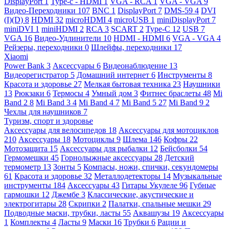
DisplayPort
1
Type-c - HDMI
1
VGA - RCA
1
VGA - VGA
9
Видео-Переходники
107
BNC
1
DisplayPort
7
DMS-59
4
DVI
(I)(D)
8
HDMI
32
microHDMI
4
microUSB
1
miniDisplayPort
7
miniDVI
1
miniHDMI
2
RCA
3
SCART
2
Type-C
12
USB
7
VGA
16
Видео-Удлинители
10
HDMI - HDMI
6
VGA - VGA
4
Рейзеры, переходники
0
Шлейфы, переходники
17
Xiaomi
Power Bank
3
Аксессуары
6
Видеонаблюдение
13
Видеорегистратор
5
Домашний интернет
6
Инструменты
8
Красота и здоровье
27
Мелкая бытовая техника
23
Наушники
13
Рюкзаки
6
Термосы
4
Умный дом
3
Фитнес браслеты
48
Mi
Band 2
8
Mi Band 3
4
Mi Band 4
7
Mi Band 5
27
Mi Band 9
2
Чехлы для наушников
7
Туризм, спорт и здоровье
Аксессуары для велосипедов
18
Аксессуары для мотоциклов
210
Аксессуары
18
Мотоциклы
9
Шлема
146
Кофры
22
Мотозащита
15
Аксессуары для рыбалки
12
Бейсболки
54
Гермомешки
45
Горнолыжные аксессуары
28
Детский
термометр
13
Зонты
5
Компасы, ножи, спички, секундомеры
61
Красота и здоровье
32
Металлодетекторы
14
Музыкальные
инструменты
184
Аксессуары
43
Гитары Укулеле
96
Губные
гармошки
12
Джембе
3
Классические, акустические и
электрогитары
28
Скрипки
2
Палатки, спальные мешки
29
Подводные маски, трубки, ласты
55
Аквашузы
19
Аксессуары
1
Комплекты
4
Ласты
9
Маски
16
Трубки
6
Рации и