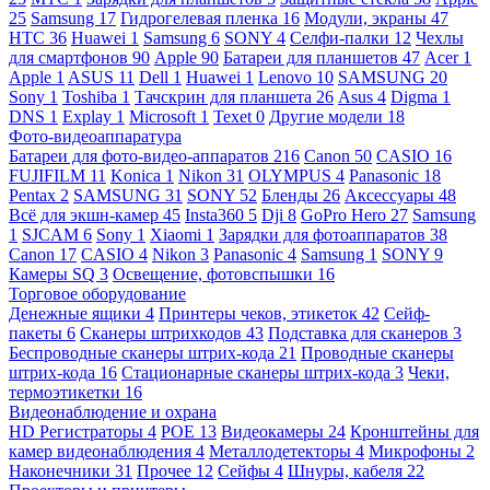
25
Samsung
17
Гидрогелевая пленка
16
Модули, экраны
47
HTC
36
Huawei
1
Samsung
6
SONY
4
Селфи-палки
12
Чехлы
для смартфонов
90
Apple
90
Батареи для планшетов
47
Acer
1
Apple
1
ASUS
11
Dell
1
Huawei
1
Lenovo
10
SAMSUNG
20
Sony
1
Toshiba
1
Тачскрин для планшета
26
Asus
4
Digma
1
DNS
1
Explay
1
Microsoft
1
Texet
0
Другие модели
18
Фото-видеоаппаратура
Батареи для фото-видео-аппаратов
216
Canon
50
CASIO
16
FUJIFILM
11
Konica
1
Nikon
31
OLYMPUS
4
Panasonic
18
Pentax
2
SAMSUNG
31
SONY
52
Бленды
26
Аксессуары
48
Всё для экшн-камер
45
Insta360
5
Dji
8
GoPro Hero
27
Samsung
1
SJCAM
6
Sony
1
Xiaomi
1
Зарядки для фотоаппаратов
38
Canon
17
CASIO
4
Nikon
3
Panasonic
4
Samsung
1
SONY
9
Камеры SQ
3
Освещение, фотовспышки
16
Торговое оборудование
Денежные ящики
4
Принтеры чеков, этикеток
42
Сейф-
пакеты
6
Сканеры штрихкодов
43
Подставка для сканеров
3
Беспроводные сканеры штрих-кода
21
Проводные сканеры
штрих-кода
16
Стационарные сканеры штрих-кода
3
Чеки,
термоэтикетки
16
Видеонаблюдение и охрана
HD Регистраторы
4
POE
13
Видеокамеры
24
Кронштейны для
камер видеонаблюдения
4
Металлодетекторы
4
Микрофоны
2
Наконечники
31
Прочее
12
Сейфы
4
Шнуры, кабеля
22