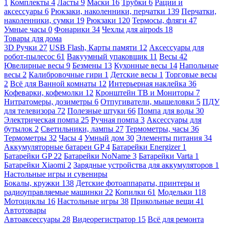
1
Комплекты
4
Ласты
9
Маски
16
Трубки
6
Рации и
аксессуары
6
Рюкзаки, наколенники, перчатки
139
Перчатки,
наколенники, сумки
19
Рюкзаки
120
Термосы, фляги
47
Умные часы
0
Фонарики
34
Чехлы для airpods
18
Товары для дома
3D Ручки
27
USB Flash, Карты памяти
12
Аксессуары для
робот-пылесос
61
Вакуумный упаковщик
11
Весы
42
Ювелирные весы
9
Безмены
13
Кухонные весы
14
Напольные
весы
2
Калибровочные гири
1
Детские весы
1
Торговые весы
2
Всё для Ванной комнаты
12
Интерьерная наклейка
36
Кофеварки, кофемолки
12
Кронштейн ТВ и Мониторы
7
Нитратомеры, дозиметры
6
Отпугиватели, мышеловки
5
ПДУ
для телевизора
72
Полезные штуки
66
Помпа для воды
30
Электрическая помпа
25
Ручная помпа
3
Аксессуары для
бутылок
2
Светильники, лампы
27
Термометры, часы
36
Термометры
32
Часы
4
Умный дом
30
Элементы питания
34
Аккумуляторные батареи GP
4
Батарейки Energizer
1
Батарейки GP
22
Батарейки NoName
3
Батарейки Varta
1
Батарейки Xiaomi
2
Зарядные устройства для аккумуляторов
1
Настольные игры и сувениры
Бокалы, кружки
138
Детские фотоаппараты, принтеры и
радиоуправляемые машинки
22
Копилки
61
Модельки
118
Мотоциклы
16
Настольные игры
38
Прикольные вещи
41
Автотовары
Автоаксессуары
28
Видеорегистратор
15
Всё для ремонта