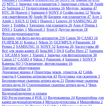
25
МТС
1
Зарядки для планшетов
5
Защитные стёкла
58
Apple
25
Samsung
17
Гидрогелевая пленка
16
Модули, экраны
47
HTC
36
Huawei
1
Samsung
6
SONY
4
Селфи-палки
12
Чехлы
для смартфонов
90
Apple
90
Батареи для планшетов
47
Acer
1
Apple
1
ASUS
11
Dell
1
Huawei
1
Lenovo
10
SAMSUNG
20
Sony
1
Toshiba
1
Тачскрин для планшета
26
Asus
4
Digma
1
DNS
1
Explay
1
Microsoft
1
Texet
0
Другие модели
18
Фото-видеоаппаратура
Батареи для фото-видео-аппаратов
216
Canon
50
CASIO
16
FUJIFILM
11
Konica
1
Nikon
31
OLYMPUS
4
Panasonic
18
Pentax
2
SAMSUNG
31
SONY
52
Бленды
26
Аксессуары
48
Всё для экшн-камер
45
Insta360
5
Dji
8
GoPro Hero
27
Samsung
1
SJCAM
6
Sony
1
Xiaomi
1
Зарядки для фотоаппаратов
38
Canon
17
CASIO
4
Nikon
3
Panasonic
4
Samsung
1
SONY
9
Камеры SQ
3
Освещение, фотовспышки
16
Торговое оборудование
Денежные ящики
4
Принтеры чеков, этикеток
42
Сейф-
пакеты
6
Сканеры штрихкодов
43
Подставка для сканеров
3
Беспроводные сканеры штрих-кода
21
Проводные сканеры
штрих-кода
16
Стационарные сканеры штрих-кода
3
Чеки,
термоэтикетки
16
Видеонаблюдение и охрана
HD Регистраторы
4
POE
13
Видеокамеры
24
Кронштейны для
камер видеонаблюдения
4
Металлодетекторы
4
Микрофоны
2