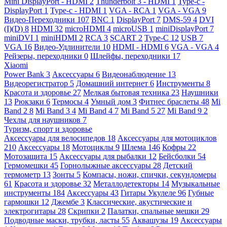
Mini DisplayPort - HDMI
2
Thunderbolt 3 - HDMI
1
Type-c -
DisplayPort
1
Type-c - HDMI
1
VGA - RCA
1
VGA - VGA
9
Видео-Переходники
107
BNC
1
DisplayPort
7
DMS-59
4
DVI
(I)(D)
8
HDMI
32
microHDMI
4
microUSB
1
miniDisplayPort
7
miniDVI
1
miniHDMI
2
RCA
3
SCART
2
Type-C
12
USB
7
VGA
16
Видео-Удлинители
10
HDMI - HDMI
6
VGA - VGA
4
Рейзеры, переходники
0
Шлейфы, переходники
17
Xiaomi
Power Bank
3
Аксессуары
6
Видеонаблюдение
13
Видеорегистратор
5
Домашний интернет
6
Инструменты
8
Красота и здоровье
27
Мелкая бытовая техника
23
Наушники
13
Рюкзаки
6
Термосы
4
Умный дом
3
Фитнес браслеты
48
Mi
Band 2
8
Mi Band 3
4
Mi Band 4
7
Mi Band 5
27
Mi Band 9
2
Чехлы для наушников
7
Туризм, спорт и здоровье
Аксессуары для велосипедов
18
Аксессуары для мотоциклов
210
Аксессуары
18
Мотоциклы
9
Шлема
146
Кофры
22
Мотозащита
15
Аксессуары для рыбалки
12
Бейсболки
54
Гермомешки
45
Горнолыжные аксессуары
28
Детский
термометр
13
Зонты
5
Компасы, ножи, спички, секундомеры
61
Красота и здоровье
32
Металлодетекторы
14
Музыкальные
инструменты
184
Аксессуары
43
Гитары Укулеле
96
Губные
гармошки
12
Джембе
3
Классические, акустические и
электрогитары
28
Скрипки
2
Палатки, спальные мешки
29
Подводные маски, трубки, ласты
55
Аквашузы
19
Аксессуары