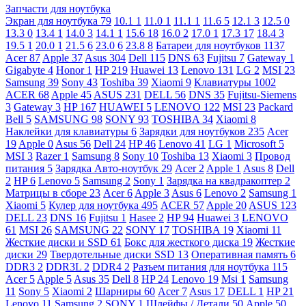
Запчасти для ноутбука
Экран для ноутбука
79
10.1
1
11.0
1
11.1
1
11.6
5
12.1
3
12.5
0
13.3
0
13.4
1
14.0
3
14.1
1
15.6
18
16.0
2
17.0
1
17.3
17
18.4
3
19.5
1
20.0
1
21.5
6
23.0
6
23.8
8
Батареи для ноутбуков
1137
Acer
87
Apple
37
Asus
304
Dell
115
DNS
63
Fujitsu
7
Gateway
1
Gigabyte
4
Honor
1
HP
219
Huawei
13
Lenovo
131
LG
2
MSI
23
Samsung
39
Sony
43
Toshiba
39
Xiaomi
9
Клавиатуры
1002
ACER
68
Apple
45
ASUS
231
DELL
56
DNS
35
Fujitsu-Siemens
3
Gateway
3
HP
167
HUAWEI
5
LENOVO
122
MSI
23
Packard
Bell
5
SAMSUNG
98
SONY
93
TOSHIBA
34
Xiaomi
8
Наклейки для клавиатуры
6
Зарядки для ноутбуков
235
Acer
19
Apple
0
Asus
56
Dell
24
HP
46
Lenovo
41
LG
1
Microsoft
5
MSI
3
Razer
1
Samsung
8
Sony
10
Toshiba
13
Xiaomi
3
Провод
питания
5
Зарядка Авто-ноутбук
29
Acer
2
Apple
1
Asus
8
Dell
2
HP
6
Lenovo
5
Samsung
2
Sony
1
Зарядка на квадракоптер
2
Матрицы в сборе
23
Acer
6
Apple
3
Asus
6
Lenovo
2
Samsung
1
Xiaomi
5
Кулер для ноутбука
495
ACER
57
Apple
20
ASUS
123
DELL
23
DNS
16
Fujitsu
1
Hasee
2
HP
94
Huawei
3
LENOVO
61
MSI
26
SAMSUNG
22
SONY
17
TOSHIBA
19
Xiaomi
11
Жесткие диски и SSD
61
Бокс для жесткого диска
19
Жесткие
диски
29
Твердотельные диски SSD
13
Оперативная память
6
DDR3
2
DDR3L
2
DDR4
2
Разъем питания для ноутбука
115
Acer
5
Apple
5
Asus
35
Dell
8
HP
24
Lenovo
19
Msi
1
Samsung
11
Sony
5
Xiaomi
2
Шарниры
60
Acer
7
Asus
17
DELL
1
HP
21
Lenovo
11
Samsung
2
SONY
1
Шлейфы / Детали
50
Apple
50