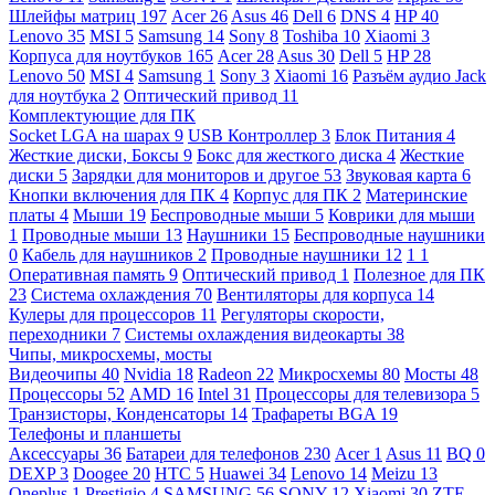
Шлейфы матриц
197
Acer
26
Asus
46
Dell
6
DNS
4
HP
40
Lenovo
35
MSI
5
Samsung
14
Sony
8
Toshiba
10
Xiaomi
3
Корпуса для ноутбуков
165
Acer
28
Asus
30
Dell
5
HP
28
Lenovo
50
MSI
4
Samsung
1
Sony
3
Xiaomi
16
Разъём аудио Jack
для ноутбука
2
Оптический привод
11
Комплектующие для ПК
Socket LGA на шарах
9
USB Контроллер
3
Блок Питания
4
Жесткие диски, Боксы
9
Бокс для жесткого диска
4
Жесткие
диски
5
Зарядки для мониторов и другое
53
Звуковая карта
6
Кнопки включения для ПК
4
Корпус для ПК
2
Материнские
платы
4
Мыши
19
Беспроводные мыши
5
Коврики для мыши
1
Проводные мыши
13
Наушники
15
Беспроводные наушники
0
Кабель для наушников
2
Проводные наушники
12
1
1
Оперативная память
9
Оптический привод
1
Полезное для ПК
23
Система охлаждения
70
Вентиляторы для корпуса
14
Кулеры для процессоров
11
Регуляторы скорости,
переходники
7
Системы охлаждения видеокарты
38
Чипы, микросхемы, мосты
Видеочипы
40
Nvidia
18
Radeon
22
Микросхемы
80
Мосты
48
Процессоры
52
AMD
16
Intel
31
Процессоры для телевизора
5
Транзисторы, Конденсаторы
14
Трафареты BGA
19
Телефоны и планшеты
Аксессуары
36
Батареи для телефонов
230
Acer
1
Asus
11
BQ
0
DEXP
3
Doogee
20
HTC
5
Huawei
34
Lenovo
14
Meizu
13
Oneplus
1
Prestigio
4
SAMSUNG
56
SONY
12
Xiaomi
30
ZTE