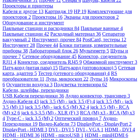
Наконечники
31
Прочее
12
Сейфы
4
Шнуры, кабеля
22
Проекторы и принтеры
Кабеля и другое
13
Картридж
19
HP
19
Комплектующие для
проекторов
2
Проекторы
16
Экраны для проекторов
2
Оборудование и инструмент
Паяльные станции и расходники
84
Паяльные ванные
4
Паяльные станции
42
Расходный материал
36
Сепаратор
вакуумный
2
Инструмент, прочее
84
PostCard, тестеры
12
Инструмент
28
Прочее
44
Блоки питания, измерительные
приборы
38
Лабораторный блок
26
Мультиметр
5
Щупы и
прочее
7
Сетевое оборудование
45
Конектор, соеденитель
RJ11
4
Конектор, соеденитель RJ45
9
Обжимной инструмент
3
Патч-корд (витая пара)
15
Патч-корд (оптоволокно)
5
Сетевая
карта, адаптер
5
Тестер (сетевого оборудования)
4
RS
преобразователи
11
Лупа, микроскоп
22
Лупы
16
Микроскопы
6
Осушители воздуха
3
Подсветка телевизора
62
Кабели, шлейфы, переходники
USB Кабеля переходники
36
Аудио конвектор, трансивер
3
Аудио-Кабеля
43
jack 3.5 (M) - jack 3.5 (F)
4
jack 3.5 (M) - jack
3.5 (M)
13
jack 3.5 (M) - jack 6.5 (M) X2
4
jack 3.5 (M) - RCA
(M) x2
6
jack 6.3-3.5 (M) - XLR (F)
3
RCA (M) x3 - RCA (M) x3
4
Type-C - jack 3.5 (M)
2
Оптический провод
7
Аудио-
Переходники
19
Видео-Кабели
73
DisplayPort - DisplayPort
2
DisplayPort - HDMI
3
DVI - DVI
5
DVI - VGA
1
HDMI - DVI
4
HDMI - HDMI
36
HDMI - microUSB
1
HDMI - miniHDMI
6