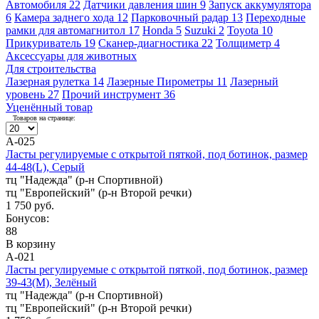
Автомобиля
22
Датчики давления шин
9
Запуск аккумулятора
6
Камера заднего хода
12
Парковочный радар
13
Переходные
рамки для автомагнитол
17
Honda
5
Suzuki
2
Toyota
10
Прикуриватель
19
Сканер-диагностика
22
Толщиметр
4
Аксессуары для животных
Для строительства
Лазерная рулетка
14
Лазерные Пирометры
11
Лазерный
уровень
27
Прочий инструмент
36
Уценённый товар
Товаров на странице:
А-025
Ласты регулируемые с открытой пяткой, под ботинок, размер
44-48(L), Серый
тц "Надежда" (р-н Спортивной)
тц "Европейский" (р-н Второй речки)
1 750 руб.
Бонусов:
88
В корзину
А-021
Ласты регулируемые с открытой пяткой, под ботинок, размер
39-43(M), Зелёный
тц "Надежда" (р-н Спортивной)
тц "Европейский" (р-н Второй речки)