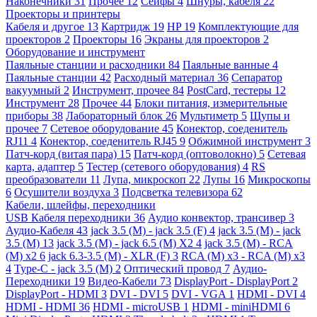
Наконечники
31
Прочее
12
Сейфы
4
Шнуры, кабеля
22
Проекторы и принтеры
Кабеля и другое
13
Картридж
19
HP
19
Комплектующие для
проекторов
2
Проекторы
16
Экраны для проекторов
2
Оборудование и инструмент
Паяльные станции и расходники
84
Паяльные ванные
4
Паяльные станции
42
Расходный материал
36
Сепаратор
вакуумный
2
Инструмент, прочее
84
PostCard, тестеры
12
Инструмент
28
Прочее
44
Блоки питания, измерительные
приборы
38
Лабораторный блок
26
Мультиметр
5
Щупы и
прочее
7
Сетевое оборудование
45
Конектор, соеденитель
RJ11
4
Конектор, соеденитель RJ45
9
Обжимной инструмент
3
Патч-корд (витая пара)
15
Патч-корд (оптоволокно)
5
Сетевая
карта, адаптер
5
Тестер (сетевого оборудования)
4
RS
преобразователи
11
Лупа, микроскоп
22
Лупы
16
Микроскопы
6
Осушители воздуха
3
Подсветка телевизора
62
Кабели, шлейфы, переходники
USB Кабеля переходники
36
Аудио конвектор, трансивер
3
Аудио-Кабеля
43
jack 3.5 (M) - jack 3.5 (F)
4
jack 3.5 (M) - jack
3.5 (M)
13
jack 3.5 (M) - jack 6.5 (M) X2
4
jack 3.5 (M) - RCA
(M) x2
6
jack 6.3-3.5 (M) - XLR (F)
3
RCA (M) x3 - RCA (M) x3
4
Type-C - jack 3.5 (M)
2
Оптический провод
7
Аудио-
Переходники
19
Видео-Кабели
73
DisplayPort - DisplayPort
2
DisplayPort - HDMI
3
DVI - DVI
5
DVI - VGA
1
HDMI - DVI
4
HDMI - HDMI
36
HDMI - microUSB
1
HDMI - miniHDMI
6