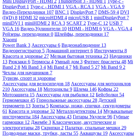
Mini DisplayPort - HDMI
2
Thunderbolt 3 - HDMI
1
Type-c -
DisplayPort
1
Type-c - HDMI
1
VGA - RCA
1
VGA - VGA
9
Видео-Переходники
107
BNC
1
DisplayPort
7
DMS-59
4
DVI
(I)(D)
8
HDMI
32
microHDMI
4
microUSB
1
miniDisplayPort
7
miniDVI
1
miniHDMI
2
RCA
3
SCART
2
Type-C
12
USB
7
VGA
16
Видео-Удлинители
10
HDMI - HDMI
6
VGA - VGA
4
Рейзеры, переходники
0
Шлейфы, переходники
17
Xiaomi
Power Bank
3
Аксессуары
6
Видеонаблюдение
13
Видеорегистратор
5
Домашний интернет
6
Инструменты
8
Красота и здоровье
27
Мелкая бытовая техника
23
Наушники
13
Рюкзаки
6
Термосы
4
Умный дом
3
Фитнес браслеты
48
Mi
Band 2
8
Mi Band 3
4
Mi Band 4
7
Mi Band 5
27
Mi Band 9
2
Чехлы для наушников
7
Туризм, спорт и здоровье
Аксессуары для велосипедов
18
Аксессуары для мотоциклов
210
Аксессуары
18
Мотоциклы
9
Шлема
146
Кофры
22
Мотозащита
15
Аксессуары для рыбалки
12
Бейсболки
54
Гермомешки
45
Горнолыжные аксессуары
28
Детский
термометр
13
Зонты
5
Компасы, ножи, спички, секундомеры
61
Красота и здоровье
32
Металлодетекторы
14
Музыкальные
инструменты
184
Аксессуары
43
Гитары Укулеле
96
Губные
гармошки
12
Джембе
3
Классические, акустические и
электрогитары
28
Скрипки
2
Палатки, спальные мешки
29
Подводные маски, трубки, ласты
55
Аквашузы
19
Аксессуары