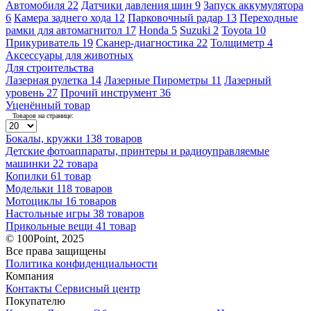
Автомобиля
22
Датчики давления шин
9
Запуск аккумулятора
6
Камера заднего хода
12
Парковочный радар
13
Переходные
рамки для автомагнитол
17
Honda
5
Suzuki
2
Toyota
10
Прикуриватель
19
Сканер-диагностика
22
Толщиметр
4
Аксессуары для животных
Для строительства
Лазерная рулетка
14
Лазерные Пирометры
11
Лазерный
уровень
27
Прочий инструмент
36
Уценённый товар
Товаров на странице:
Бокалы, кружки
138 товаров
Детские фотоаппараты, принтеры и радиоуправляемые
машинки
22 товара
Копилки
61 товар
Модельки
118 товаров
Мотоциклы
16 товаров
Настольные игры
38 товаров
Прикольные вещи
41 товар
© 100Point, 2025
Все права защищены
Политика конфиденциальности
Компания
Контакты
Сервисный центр
Покупателю