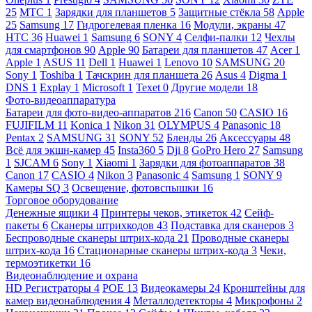
25
МТС
1
Зарядки для планшетов
5
Защитные стёкла
58
Apple
25
Samsung
17
Гидрогелевая пленка
16
Модули, экраны
47
HTC
36
Huawei
1
Samsung
6
SONY
4
Селфи-палки
12
Чехлы
для смартфонов
90
Apple
90
Батареи для планшетов
47
Acer
1
Apple
1
ASUS
11
Dell
1
Huawei
1
Lenovo
10
SAMSUNG
20
Sony
1
Toshiba
1
Тачскрин для планшета
26
Asus
4
Digma
1
DNS
1
Explay
1
Microsoft
1
Texet
0
Другие модели
18
Фото-видеоаппаратура
Батареи для фото-видео-аппаратов
216
Canon
50
CASIO
16
FUJIFILM
11
Konica
1
Nikon
31
OLYMPUS
4
Panasonic
18
Pentax
2
SAMSUNG
31
SONY
52
Бленды
26
Аксессуары
48
Всё для экшн-камер
45
Insta360
5
Dji
8
GoPro Hero
27
Samsung
1
SJCAM
6
Sony
1
Xiaomi
1
Зарядки для фотоаппаратов
38
Canon
17
CASIO
4
Nikon
3
Panasonic
4
Samsung
1
SONY
9
Камеры SQ
3
Освещение, фотовспышки
16
Торговое оборудование
Денежные ящики
4
Принтеры чеков, этикеток
42
Сейф-
пакеты
6
Сканеры штрихкодов
43
Подставка для сканеров
3
Беспроводные сканеры штрих-кода
21
Проводные сканеры
штрих-кода
16
Стационарные сканеры штрих-кода
3
Чеки,
термоэтикетки
16
Видеонаблюдение и охрана
HD Регистраторы
4
POE
13
Видеокамеры
24
Кронштейны для
камер видеонаблюдения
4
Металлодетекторы
4
Микрофоны
2