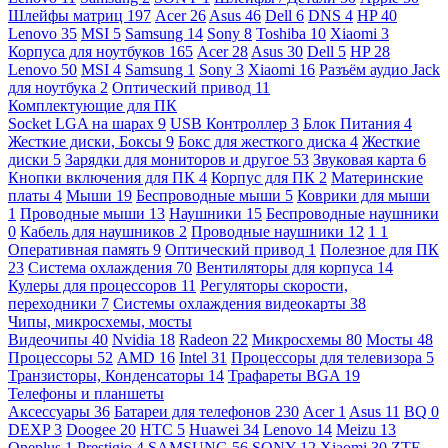
Шлейфы матриц
197
Acer
26
Asus
46
Dell
6
DNS
4
HP
40
Lenovo
35
MSI
5
Samsung
14
Sony
8
Toshiba
10
Xiaomi
3
Корпуса для ноутбуков
165
Acer
28
Asus
30
Dell
5
HP
28
Lenovo
50
MSI
4
Samsung
1
Sony
3
Xiaomi
16
Разъём аудио Jack
для ноутбука
2
Оптический привод
11
Комплектующие для ПК
Socket LGA на шарах
9
USB Контроллер
3
Блок Питания
4
Жесткие диски, Боксы
9
Бокс для жесткого диска
4
Жесткие
диски
5
Зарядки для мониторов и другое
53
Звуковая карта
6
Кнопки включения для ПК
4
Корпус для ПК
2
Материнские
платы
4
Мыши
19
Беспроводные мыши
5
Коврики для мыши
1
Проводные мыши
13
Наушники
15
Беспроводные наушники
0
Кабель для наушников
2
Проводные наушники
12
1
1
Оперативная память
9
Оптический привод
1
Полезное для ПК
23
Система охлаждения
70
Вентиляторы для корпуса
14
Кулеры для процессоров
11
Регуляторы скорости,
переходники
7
Системы охлаждения видеокарты
38
Чипы, микросхемы, мосты
Видеочипы
40
Nvidia
18
Radeon
22
Микросхемы
80
Мосты
48
Процессоры
52
AMD
16
Intel
31
Процессоры для телевизора
5
Транзисторы, Конденсаторы
14
Трафареты BGA
19
Телефоны и планшеты
Аксессуары
36
Батареи для телефонов
230
Acer
1
Asus
11
BQ
0
DEXP
3
Doogee
20
HTC
5
Huawei
34
Lenovo
14
Meizu
13
Oneplus
1
Prestigio
4
SAMSUNG
56
SONY
12
Xiaomi
30
ZTE