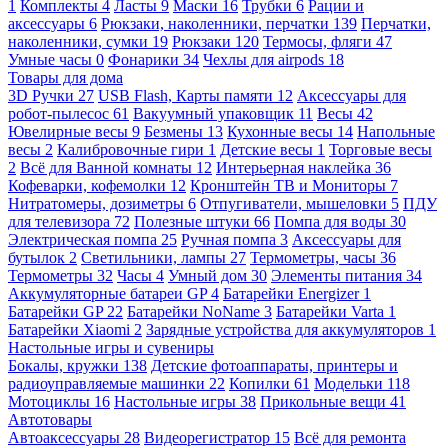
1
Комплекты
4
Ласты
9
Маски
16
Трубки
6
Рации и
аксессуары
6
Рюкзаки, наколенники, перчатки
139
Перчатки,
наколенники, сумки
19
Рюкзаки
120
Термосы, фляги
47
Умные часы
0
Фонарики
34
Чехлы для airpods
18
Товары для дома
3D Ручки
27
USB Flash, Карты памяти
12
Аксессуары для
робот-пылесос
61
Вакуумный упаковщик
11
Весы
42
Ювелирные весы
9
Безмены
13
Кухонные весы
14
Напольные
весы
2
Калибровочные гири
1
Детские весы
1
Торговые весы
2
Всё для Ванной комнаты
12
Интерьерная наклейка
36
Кофеварки, кофемолки
12
Кронштейн ТВ и Мониторы
7
Нитратомеры, дозиметры
6
Отпугиватели, мышеловки
5
ПДУ
для телевизора
72
Полезные штуки
66
Помпа для воды
30
Электрическая помпа
25
Ручная помпа
3
Аксессуары для
бутылок
2
Светильники, лампы
27
Термометры, часы
36
Термометры
32
Часы
4
Умный дом
30
Элементы питания
34
Аккумуляторные батареи GP
4
Батарейки Energizer
1
Батарейки GP
22
Батарейки NoName
3
Батарейки Varta
1
Батарейки Xiaomi
2
Зарядные устройства для аккумуляторов
1
Настольные игры и сувениры
Бокалы, кружки
138
Детские фотоаппараты, принтеры и
радиоуправляемые машинки
22
Копилки
61
Модельки
118
Мотоциклы
16
Настольные игры
38
Прикольные вещи
41
Автотовары
Автоаксессуары
28
Видеорегистратор
15
Всё для ремонта