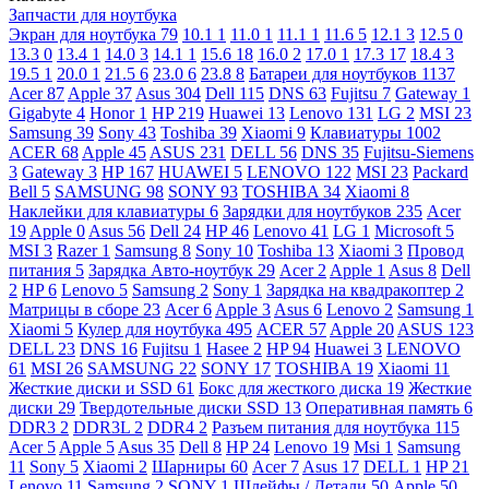
Запчасти для ноутбука
Экран для ноутбука
79
10.1
1
11.0
1
11.1
1
11.6
5
12.1
3
12.5
0
13.3
0
13.4
1
14.0
3
14.1
1
15.6
18
16.0
2
17.0
1
17.3
17
18.4
3
19.5
1
20.0
1
21.5
6
23.0
6
23.8
8
Батареи для ноутбуков
1137
Acer
87
Apple
37
Asus
304
Dell
115
DNS
63
Fujitsu
7
Gateway
1
Gigabyte
4
Honor
1
HP
219
Huawei
13
Lenovo
131
LG
2
MSI
23
Samsung
39
Sony
43
Toshiba
39
Xiaomi
9
Клавиатуры
1002
ACER
68
Apple
45
ASUS
231
DELL
56
DNS
35
Fujitsu-Siemens
3
Gateway
3
HP
167
HUAWEI
5
LENOVO
122
MSI
23
Packard
Bell
5
SAMSUNG
98
SONY
93
TOSHIBA
34
Xiaomi
8
Наклейки для клавиатуры
6
Зарядки для ноутбуков
235
Acer
19
Apple
0
Asus
56
Dell
24
HP
46
Lenovo
41
LG
1
Microsoft
5
MSI
3
Razer
1
Samsung
8
Sony
10
Toshiba
13
Xiaomi
3
Провод
питания
5
Зарядка Авто-ноутбук
29
Acer
2
Apple
1
Asus
8
Dell
2
HP
6
Lenovo
5
Samsung
2
Sony
1
Зарядка на квадракоптер
2
Матрицы в сборе
23
Acer
6
Apple
3
Asus
6
Lenovo
2
Samsung
1
Xiaomi
5
Кулер для ноутбука
495
ACER
57
Apple
20
ASUS
123
DELL
23
DNS
16
Fujitsu
1
Hasee
2
HP
94
Huawei
3
LENOVO
61
MSI
26
SAMSUNG
22
SONY
17
TOSHIBA
19
Xiaomi
11
Жесткие диски и SSD
61
Бокс для жесткого диска
19
Жесткие
диски
29
Твердотельные диски SSD
13
Оперативная память
6
DDR3
2
DDR3L
2
DDR4
2
Разъем питания для ноутбука
115
Acer
5
Apple
5
Asus
35
Dell
8
HP
24
Lenovo
19
Msi
1
Samsung
11
Sony
5
Xiaomi
2
Шарниры
60
Acer
7
Asus
17
DELL
1
HP
21
Lenovo
11
Samsung
2
SONY
1
Шлейфы / Детали
50
Apple
50