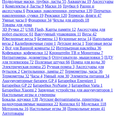
Подводные маски, трубки, ласты
55
Аквашузы
19
Аксессуары
1
Комплекты
4
Ласты
9
Маски
16
Трубки
6
Рации и
аксессуары
6
Рюкзаки, наколенники, перчатки
139
Перчатки,
наколенники, сумки
19
Рюкзаки
120
Термосы, фляги
47
Умные часы
0
Фонарики
34
Чехлы для airpods
18
Товары для дома
3D Ручки
27
USB Flash, Карты памяти
12
Аксессуары для
робот-пылесос
61
Вакуумный упаковщик
11
Весы
42
Ювелирные весы
9
Безмены
13
Кухонные весы
14
Напольные
весы
2
Калибровочные гири
1
Детские весы
1
Торговые весы
2
Всё для Ванной комнаты
12
Интерьерная наклейка
36
Кофеварки, кофемолки
12
Кронштейн ТВ и Мониторы
7
Нитратомеры, дозиметры
6
Отпугиватели, мышеловки
5
ПДУ
для телевизора
72
Полезные штуки
66
Помпа для воды
30
Электрическая помпа
25
Ручная помпа
3
Аксессуары для
бутылок
2
Светильники, лампы
27
Термометры, часы
36
Термометры
32
Часы
4
Умный дом
30
Элементы питания
34
Аккумуляторные батареи GP
4
Батарейки Energizer
1
Батарейки GP
22
Батарейки NoName
3
Батарейки Varta
1
Батарейки Xiaomi
2
Зарядные устройства для аккумуляторов
1
Настольные игры и сувениры
Бокалы, кружки
138
Детские фотоаппараты, принтеры и
радиоуправляемые машинки
22
Копилки
61
Модельки
118
Мотоциклы
16
Настольные игры
38
Прикольные вещи
41
Автотовары