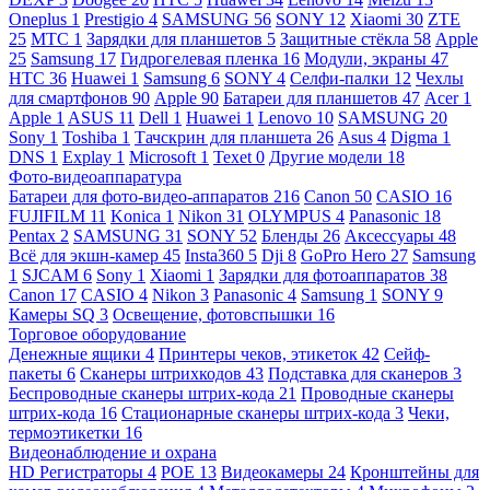
Oneplus
1
Prestigio
4
SAMSUNG
56
SONY
12
Xiaomi
30
ZTE
25
МТС
1
Зарядки для планшетов
5
Защитные стёкла
58
Apple
25
Samsung
17
Гидрогелевая пленка
16
Модули, экраны
47
HTC
36
Huawei
1
Samsung
6
SONY
4
Селфи-палки
12
Чехлы
для смартфонов
90
Apple
90
Батареи для планшетов
47
Acer
1
Apple
1
ASUS
11
Dell
1
Huawei
1
Lenovo
10
SAMSUNG
20
Sony
1
Toshiba
1
Тачскрин для планшета
26
Asus
4
Digma
1
DNS
1
Explay
1
Microsoft
1
Texet
0
Другие модели
18
Фото-видеоаппаратура
Батареи для фото-видео-аппаратов
216
Canon
50
CASIO
16
FUJIFILM
11
Konica
1
Nikon
31
OLYMPUS
4
Panasonic
18
Pentax
2
SAMSUNG
31
SONY
52
Бленды
26
Аксессуары
48
Всё для экшн-камер
45
Insta360
5
Dji
8
GoPro Hero
27
Samsung
1
SJCAM
6
Sony
1
Xiaomi
1
Зарядки для фотоаппаратов
38
Canon
17
CASIO
4
Nikon
3
Panasonic
4
Samsung
1
SONY
9
Камеры SQ
3
Освещение, фотовспышки
16
Торговое оборудование
Денежные ящики
4
Принтеры чеков, этикеток
42
Сейф-
пакеты
6
Сканеры штрихкодов
43
Подставка для сканеров
3
Беспроводные сканеры штрих-кода
21
Проводные сканеры
штрих-кода
16
Стационарные сканеры штрих-кода
3
Чеки,
термоэтикетки
16
Видеонаблюдение и охрана
HD Регистраторы
4
POE
13
Видеокамеры
24
Кронштейны для