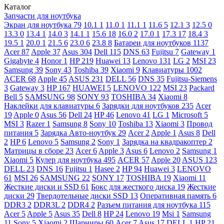
Каталог
Запчасти для ноутбука
Экран для ноутбука
79
10.1
1
11.0
1
11.1
1
11.6
5
12.1
3
12.5
0
13.3
0
13.4
1
14.0
3
14.1
1
15.6
18
16.0
2
17.0
1
17.3
17
18.4
3
19.5
1
20.0
1
21.5
6
23.0
6
23.8
8
Батареи для ноутбуков
1137
Acer
87
Apple
37
Asus
304
Dell
115
DNS
63
Fujitsu
7
Gateway
1
Gigabyte
4
Honor
1
HP
219
Huawei
13
Lenovo
131
LG
2
MSI
23
Samsung
39
Sony
43
Toshiba
39
Xiaomi
9
Клавиатуры
1002
ACER
68
Apple
45
ASUS
231
DELL
56
DNS
35
Fujitsu-Siemens
3
Gateway
3
HP
167
HUAWEI
5
LENOVO
122
MSI
23
Packard
Bell
5
SAMSUNG
98
SONY
93
TOSHIBA
34
Xiaomi
8
Наклейки для клавиатуры
6
Зарядки для ноутбуков
235
Acer
19
Apple
0
Asus
56
Dell
24
HP
46
Lenovo
41
LG
1
Microsoft
5
MSI
3
Razer
1
Samsung
8
Sony
10
Toshiba
13
Xiaomi
3
Провод
питания
5
Зарядка Авто-ноутбук
29
Acer
2
Apple
1
Asus
8
Dell
2
HP
6
Lenovo
5
Samsung
2
Sony
1
Зарядка на квадракоптер
2
Матрицы в сборе
23
Acer
6
Apple
3
Asus
6
Lenovo
2
Samsung
1
Xiaomi
5
Кулер для ноутбука
495
ACER
57
Apple
20
ASUS
123
DELL
23
DNS
16
Fujitsu
1
Hasee
2
HP
94
Huawei
3
LENOVO
61
MSI
26
SAMSUNG
22
SONY
17
TOSHIBA
19
Xiaomi
11
Жесткие диски и SSD
61
Бокс для жесткого диска
19
Жесткие
диски
29
Твердотельные диски SSD
13
Оперативная память
6
DDR3
2
DDR3L
2
DDR4
2
Разъем питания для ноутбука
115
Acer
5
Apple
5
Asus
35
Dell
8
HP
24
Lenovo
19
Msi
1
Samsung
11
Sony
5
Xiaomi
2
Шарниры
60
Acer
7
Asus
17
DELL
1
HP
21