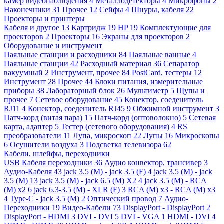
камер видеонаблюдения
4
Металлодетекторы
4
Микрофоны
2
Наконечники
31
Прочее
12
Сейфы
4
Шнуры, кабеля
22
Проекторы и принтеры
Кабеля и другое
13
Картридж
19
HP
19
Комплектующие для
проекторов
2
Проекторы
16
Экраны для проекторов
2
Оборудование и инструмент
Паяльные станции и расходники
84
Паяльные ванные
4
Паяльные станции
42
Расходный материал
36
Сепаратор
вакуумный
2
Инструмент, прочее
84
PostCard, тестеры
12
Инструмент
28
Прочее
44
Блоки питания, измерительные
приборы
38
Лабораторный блок
26
Мультиметр
5
Щупы и
прочее
7
Сетевое оборудование
45
Конектор, соеденитель
RJ11
4
Конектор, соеденитель RJ45
9
Обжимной инструмент
3
Патч-корд (витая пара)
15
Патч-корд (оптоволокно)
5
Сетевая
карта, адаптер
5
Тестер (сетевого оборудования)
4
RS
преобразователи
11
Лупа, микроскоп
22
Лупы
16
Микроскопы
6
Осушители воздуха
3
Подсветка телевизора
62
Кабели, шлейфы, переходники
USB Кабеля переходники
36
Аудио конвектор, трансивер
3
Аудио-Кабеля
43
jack 3.5 (M) - jack 3.5 (F)
4
jack 3.5 (M) - jack
3.5 (M)
13
jack 3.5 (M) - jack 6.5 (M) X2
4
jack 3.5 (M) - RCA
(M) x2
6
jack 6.3-3.5 (M) - XLR (F)
3
RCA (M) x3 - RCA (M) x3
4
Type-C - jack 3.5 (M)
2
Оптический провод
7
Аудио-
Переходники
19
Видео-Кабели
73
DisplayPort - DisplayPort
2
DisplayPort - HDMI
3
DVI - DVI
5
DVI - VGA
1
HDMI - DVI
4