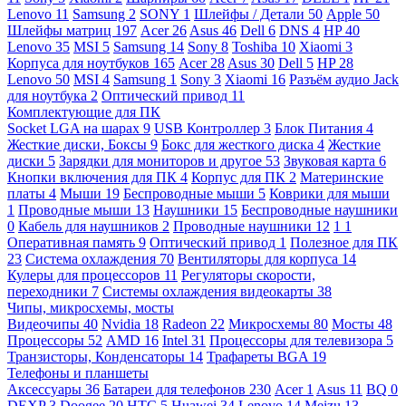
Lenovo
11
Samsung
2
SONY
1
Шлейфы / Детали
50
Apple
50
Шлейфы матриц
197
Acer
26
Asus
46
Dell
6
DNS
4
HP
40
Lenovo
35
MSI
5
Samsung
14
Sony
8
Toshiba
10
Xiaomi
3
Корпуса для ноутбуков
165
Acer
28
Asus
30
Dell
5
HP
28
Lenovo
50
MSI
4
Samsung
1
Sony
3
Xiaomi
16
Разъём аудио Jack
для ноутбука
2
Оптический привод
11
Комплектующие для ПК
Socket LGA на шарах
9
USB Контроллер
3
Блок Питания
4
Жесткие диски, Боксы
9
Бокс для жесткого диска
4
Жесткие
диски
5
Зарядки для мониторов и другое
53
Звуковая карта
6
Кнопки включения для ПК
4
Корпус для ПК
2
Материнские
платы
4
Мыши
19
Беспроводные мыши
5
Коврики для мыши
1
Проводные мыши
13
Наушники
15
Беспроводные наушники
0
Кабель для наушников
2
Проводные наушники
12
1
1
Оперативная память
9
Оптический привод
1
Полезное для ПК
23
Система охлаждения
70
Вентиляторы для корпуса
14
Кулеры для процессоров
11
Регуляторы скорости,
переходники
7
Системы охлаждения видеокарты
38
Чипы, микросхемы, мосты
Видеочипы
40
Nvidia
18
Radeon
22
Микросхемы
80
Мосты
48
Процессоры
52
AMD
16
Intel
31
Процессоры для телевизора
5
Транзисторы, Конденсаторы
14
Трафареты BGA
19
Телефоны и планшеты
Аксессуары
36
Батареи для телефонов
230
Acer
1
Asus
11
BQ
0
DEXP
3
Doogee
20
HTC
5
Huawei
34
Lenovo
14
Meizu
13