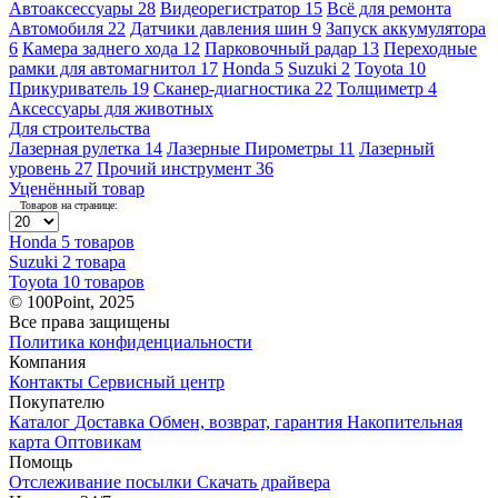
Автоаксессуары
28
Видеорегистратор
15
Всё для ремонта
Автомобиля
22
Датчики давления шин
9
Запуск аккумулятора
6
Камера заднего хода
12
Парковочный радар
13
Переходные
рамки для автомагнитол
17
Honda
5
Suzuki
2
Toyota
10
Прикуриватель
19
Сканер-диагностика
22
Толщиметр
4
Аксессуары для животных
Для строительства
Лазерная рулетка
14
Лазерные Пирометры
11
Лазерный
уровень
27
Прочий инструмент
36
Уценённый товар
Товаров на странице:
Honda
5 товаров
Suzuki
2 товара
Toyota
10 товаров
© 100Point, 2025
Все права защищены
Политика конфиденциальности
Компания
Контакты
Сервисный центр
Покупателю
Каталог
Доставка
Обмен, возврат, гарантия
Накопительная
карта
Оптовикам
Помощь
Отслеживание посылки
Скачать драйвера