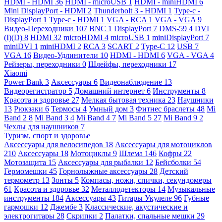
HDMI - HDMI
36
HDMI - microUSB
1
HDMI - miniHDMI
6
Mini DisplayPort - HDMI
2
Thunderbolt 3 - HDMI
1
Type-c -
DisplayPort
1
Type-c - HDMI
1
VGA - RCA
1
VGA - VGA
9
Видео-Переходники
107
BNC
1
DisplayPort
7
DMS-59
4
DVI
(I)(D)
8
HDMI
32
microHDMI
4
microUSB
1
miniDisplayPort
7
miniDVI
1
miniHDMI
2
RCA
3
SCART
2
Type-C
12
USB
7
VGA
16
Видео-Удлинители
10
HDMI - HDMI
6
VGA - VGA
4
Рейзеры, переходники
0
Шлейфы, переходники
17
Xiaomi
Power Bank
3
Аксессуары
6
Видеонаблюдение
13
Видеорегистратор
5
Домашний интернет
6
Инструменты
8
Красота и здоровье
27
Мелкая бытовая техника
23
Наушники
13
Рюкзаки
6
Термосы
4
Умный дом
3
Фитнес браслеты
48
Mi
Band 2
8
Mi Band 3
4
Mi Band 4
7
Mi Band 5
27
Mi Band 9
2
Чехлы для наушников
7
Туризм, спорт и здоровье
Аксессуары для велосипедов
18
Аксессуары для мотоциклов
210
Аксессуары
18
Мотоциклы
9
Шлема
146
Кофры
22
Мотозащита
15
Аксессуары для рыбалки
12
Бейсболки
54
Гермомешки
45
Горнолыжные аксессуары
28
Детский
термометр
13
Зонты
5
Компасы, ножи, спички, секундомеры
61
Красота и здоровье
32
Металлодетекторы
14
Музыкальные
инструменты
184
Аксессуары
43
Гитары Укулеле
96
Губные
гармошки
12
Джембе
3
Классические, акустические и
электрогитары
28
Скрипки
2
Палатки, спальные мешки
29