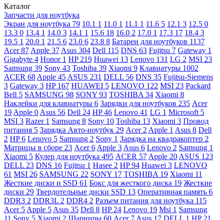
Каталог
Запчасти для ноутбука
Экран для ноутбука
79
10.1
1
11.0
1
11.1
1
11.6
5
12.1
3
12.5
0
13.3
0
13.4
1
14.0
3
14.1
1
15.6
18
16.0
2
17.0
1
17.3
17
18.4
3
19.5
1
20.0
1
21.5
6
23.0
6
23.8
8
Батареи для ноутбуков
1137
Acer
87
Apple
37
Asus
304
Dell
115
DNS
63
Fujitsu
7
Gateway
1
Gigabyte
4
Honor
1
HP
219
Huawei
13
Lenovo
131
LG
2
MSI
23
Samsung
39
Sony
43
Toshiba
39
Xiaomi
9
Клавиатуры
1002
ACER
68
Apple
45
ASUS
231
DELL
56
DNS
35
Fujitsu-Siemens
3
Gateway
3
HP
167
HUAWEI
5
LENOVO
122
MSI
23
Packard
Bell
5
SAMSUNG
98
SONY
93
TOSHIBA
34
Xiaomi
8
Наклейки для клавиатуры
6
Зарядки для ноутбуков
235
Acer
19
Apple
0
Asus
56
Dell
24
HP
46
Lenovo
41
LG
1
Microsoft
5
MSI
3
Razer
1
Samsung
8
Sony
10
Toshiba
13
Xiaomi
3
Провод
питания
5
Зарядка Авто-ноутбук
29
Acer
2
Apple
1
Asus
8
Dell
2
HP
6
Lenovo
5
Samsung
2
Sony
1
Зарядка на квадракоптер
2
Матрицы в сборе
23
Acer
6
Apple
3
Asus
6
Lenovo
2
Samsung
1
Xiaomi
5
Кулер для ноутбука
495
ACER
57
Apple
20
ASUS
123
DELL
23
DNS
16
Fujitsu
1
Hasee
2
HP
94
Huawei
3
LENOVO
61
MSI
26
SAMSUNG
22
SONY
17
TOSHIBA
19
Xiaomi
11
Жесткие диски и SSD
61
Бокс для жесткого диска
19
Жесткие
диски
29
Твердотельные диски SSD
13
Оперативная память
6
DDR3
2
DDR3L
2
DDR4
2
Разъем питания для ноутбука
115
Acer
5
Apple
5
Asus
35
Dell
8
HP
24
Lenovo
19
Msi
1
Samsung
11
Sony
5
Xiaomi
2
Шарниры
60
Acer
7
Asus
17
DELL
1
HP
21