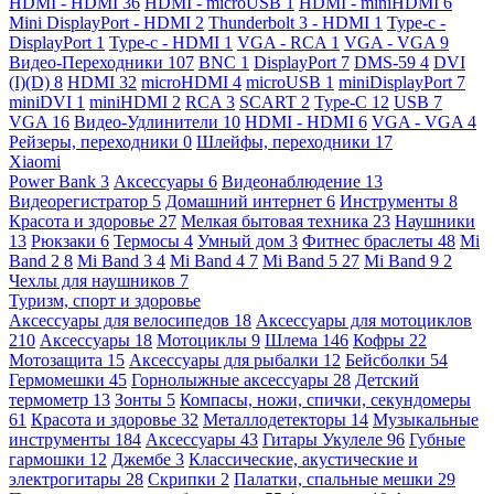
HDMI - HDMI
36
HDMI - microUSB
1
HDMI - miniHDMI
6
Mini DisplayPort - HDMI
2
Thunderbolt 3 - HDMI
1
Type-c -
DisplayPort
1
Type-c - HDMI
1
VGA - RCA
1
VGA - VGA
9
Видео-Переходники
107
BNC
1
DisplayPort
7
DMS-59
4
DVI
(I)(D)
8
HDMI
32
microHDMI
4
microUSB
1
miniDisplayPort
7
miniDVI
1
miniHDMI
2
RCA
3
SCART
2
Type-C
12
USB
7
VGA
16
Видео-Удлинители
10
HDMI - HDMI
6
VGA - VGA
4
Рейзеры, переходники
0
Шлейфы, переходники
17
Xiaomi
Power Bank
3
Аксессуары
6
Видеонаблюдение
13
Видеорегистратор
5
Домашний интернет
6
Инструменты
8
Красота и здоровье
27
Мелкая бытовая техника
23
Наушники
13
Рюкзаки
6
Термосы
4
Умный дом
3
Фитнес браслеты
48
Mi
Band 2
8
Mi Band 3
4
Mi Band 4
7
Mi Band 5
27
Mi Band 9
2
Чехлы для наушников
7
Туризм, спорт и здоровье
Аксессуары для велосипедов
18
Аксессуары для мотоциклов
210
Аксессуары
18
Мотоциклы
9
Шлема
146
Кофры
22
Мотозащита
15
Аксессуары для рыбалки
12
Бейсболки
54
Гермомешки
45
Горнолыжные аксессуары
28
Детский
термометр
13
Зонты
5
Компасы, ножи, спички, секундомеры
61
Красота и здоровье
32
Металлодетекторы
14
Музыкальные
инструменты
184
Аксессуары
43
Гитары Укулеле
96
Губные
гармошки
12
Джембе
3
Классические, акустические и
электрогитары
28
Скрипки
2
Палатки, спальные мешки
29