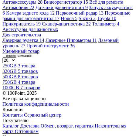
Автоаксессуары
28
Видеорегистратор
15
Всё для ремонта
Автомобиля
22
Датчики давления шин
9
Запуск аккумулятора
6
Камера заднего хода
12
Парковочный радар
13
Переходные
рамки для автомагнитол
17
Honda
5
Suzuki
2
Toyota
10
Прикуриватель
19
Сканер-диагностика
22
Толщиметр
4
Аксессуары для животных
Для строительства
Лазерная рулетка
14
Лазерные Пирометры
11
Лазерный
уровень
27
Прочий инструмент
36
Уценённый товар
Товаров на странице:
250GB
3 товара
320GB
5 товаров
500GB
8 товаров
750GB
4 товара
1000GB
7 товаров
© 100Point, 2025
Все права защищены
Политика конфиденциальности
Компания
Контакты
Сервисный центр
Покупателю
Каталог
Доставка
Обмен, возврат, гарантия
Накопительная
карта
Оптовикам