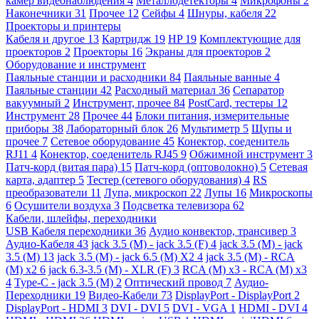
камер видеонаблюдения
4
Металлодетекторы
4
Микрофоны
2
Наконечники
31
Прочее
12
Сейфы
4
Шнуры, кабеля
22
Проекторы и принтеры
Кабеля и другое
13
Картридж
19
HP
19
Комплектующие для
проекторов
2
Проекторы
16
Экраны для проекторов
2
Оборудование и инструмент
Паяльные станции и расходники
84
Паяльные ванные
4
Паяльные станции
42
Расходный материал
36
Сепаратор
вакуумный
2
Инструмент, прочее
84
PostCard, тестеры
12
Инструмент
28
Прочее
44
Блоки питания, измерительные
приборы
38
Лабораторный блок
26
Мультиметр
5
Щупы и
прочее
7
Сетевое оборудование
45
Конектор, соеденитель
RJ11
4
Конектор, соеденитель RJ45
9
Обжимной инструмент
3
Патч-корд (витая пара)
15
Патч-корд (оптоволокно)
5
Сетевая
карта, адаптер
5
Тестер (сетевого оборудования)
4
RS
преобразователи
11
Лупа, микроскоп
22
Лупы
16
Микроскопы
6
Осушители воздуха
3
Подсветка телевизора
62
Кабели, шлейфы, переходники
USB Кабеля переходники
36
Аудио конвектор, трансивер
3
Аудио-Кабеля
43
jack 3.5 (M) - jack 3.5 (F)
4
jack 3.5 (M) - jack
3.5 (M)
13
jack 3.5 (M) - jack 6.5 (M) X2
4
jack 3.5 (M) - RCA
(M) x2
6
jack 6.3-3.5 (M) - XLR (F)
3
RCA (M) x3 - RCA (M) x3
4
Type-C - jack 3.5 (M)
2
Оптический провод
7
Аудио-
Переходники
19
Видео-Кабели
73
DisplayPort - DisplayPort
2
DisplayPort - HDMI
3
DVI - DVI
5
DVI - VGA
1
HDMI - DVI
4