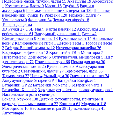
Подводные маски, трубки, ласты
55
Аквашузы
19
Аксессуары
1
Комплекты
4
Ласты
9
Маски
16
Трубки
6
Рации и
аксессуары
6
Рюкзаки, наколенники, перчатки
139
Перчатки,
наколенники, сумки
19
Рюкзаки
120
Термосы, фляги
47
Умные часы
0
Фонарики
34
Чехлы для airpods
18
Товары для дома
3D Ручки
27
USB Flash, Карты памяти
12
Аксессуары для
робот-пылесос
61
Вакуумный упаковщик
11
Весы
42
Ювелирные весы
9
Безмены
13
Кухонные весы
14
Напольные
весы
2
Калибровочные гири
1
Детские весы
1
Торговые весы
2
Всё для Ванной комнаты
12
Интерьерная наклейка
36
Кофеварки, кофемолки
12
Кронштейн ТВ и Мониторы
7
Нитратомеры, дозиметры
6
Отпугиватели, мышеловки
5
ПДУ
для телевизора
72
Полезные штуки
66
Помпа для воды
30
Электрическая помпа
25
Ручная помпа
3
Аксессуары для
бутылок
2
Светильники, лампы
27
Термометры, часы
36
Термометры
32
Часы
4
Умный дом
30
Элементы питания
34
Аккумуляторные батареи GP
4
Батарейки Energizer
1
Батарейки GP
22
Батарейки NoName
3
Батарейки Varta
1
Батарейки Xiaomi
2
Зарядные устройства для аккумуляторов
1
Настольные игры и сувениры
Бокалы, кружки
138
Детские фотоаппараты, принтеры и
радиоуправляемые машинки
22
Копилки
61
Модельки
118
Мотоциклы
16
Настольные игры
38
Прикольные вещи
41
Автотовары