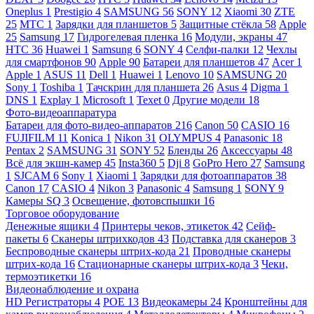
Oneplus
1
Prestigio
4
SAMSUNG
56
SONY
12
Xiaomi
30
ZTE
25
МТС
1
Зарядки для планшетов
5
Защитные стёкла
58
Apple
25
Samsung
17
Гидрогелевая пленка
16
Модули, экраны
47
HTC
36
Huawei
1
Samsung
6
SONY
4
Селфи-палки
12
Чехлы
для смартфонов
90
Apple
90
Батареи для планшетов
47
Acer
1
Apple
1
ASUS
11
Dell
1
Huawei
1
Lenovo
10
SAMSUNG
20
Sony
1
Toshiba
1
Тачскрин для планшета
26
Asus
4
Digma
1
DNS
1
Explay
1
Microsoft
1
Texet
0
Другие модели
18
Фото-видеоаппаратура
Батареи для фото-видео-аппаратов
216
Canon
50
CASIO
16
FUJIFILM
11
Konica
1
Nikon
31
OLYMPUS
4
Panasonic
18
Pentax
2
SAMSUNG
31
SONY
52
Бленды
26
Аксессуары
48
Всё для экшн-камер
45
Insta360
5
Dji
8
GoPro Hero
27
Samsung
1
SJCAM
6
Sony
1
Xiaomi
1
Зарядки для фотоаппаратов
38
Canon
17
CASIO
4
Nikon
3
Panasonic
4
Samsung
1
SONY
9
Камеры SQ
3
Освещение, фотовспышки
16
Торговое оборудование
Денежные ящики
4
Принтеры чеков, этикеток
42
Сейф-
пакеты
6
Сканеры штрихкодов
43
Подставка для сканеров
3
Беспроводные сканеры штрих-кода
21
Проводные сканеры
штрих-кода
16
Стационарные сканеры штрих-кода
3
Чеки,
термоэтикетки
16
Видеонаблюдение и охрана
HD Регистраторы
4
POE
13
Видеокамеры
24
Кронштейны для