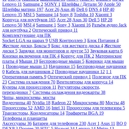
Lenovo
11
Samsung
2
SONY
1
Шлейфы / Детали
50
Apple
50
Шлейфы матриц
197
Acer
26
Asus
46
Dell
6
DNS
4
HP
40
Lenovo
35
MSI
5
Samsung
14
Sony
8
Toshiba
10
Xiaomi
3
Корпуса для ноутбуков
165
Acer
28
Asus
30
Dell
5
HP
28
Lenovo
50
MSI
4
Samsung
1
Sony
3
Xiaomi
16
Разъём аудио Jack
для ноутбука
2
Оптический привод
11
Комплектующие для ПК
Socket LGA на шарах
9
USB Контроллер
3
Блок Питания
4
Жесткие диски, Боксы
9
Бокс для жесткого диска
4
Жесткие
диски
5
Зарядки для мониторов и другое
53
Звуковая карта
6
Кнопки включения для ПК
4
Корпус для ПК
2
Материнские
платы
4
Мыши
19
Беспроводные мыши
5
Коврики для мыши
1
Проводные мыши
13
Наушники
15
Беспроводные наушники
0
Кабель для наушников
2
Проводные наушники
12
1
1
Оперативная память
9
Оптический привод
1
Полезное для ПК
23
Система охлаждения
70
Вентиляторы для корпуса
14
Кулеры для процессоров
11
Регуляторы скорости,
переходники
7
Системы охлаждения видеокарты
38
Чипы, микросхемы, мосты
Видеочипы
40
Nvidia
18
Radeon
22
Микросхемы
80
Мосты
48
Процессоры
52
AMD
16
Intel
31
Процессоры для телевизора
5
Транзисторы, Конденсаторы
14
Трафареты BGA
19
Телефоны и планшеты
Аксессуары
36
Батареи для телефонов
230
Acer
1
Asus
11
BQ
0
DEXP
3
Doogee
20
HTC
5
Huawei
34
Lenovo
14
Meizu
13