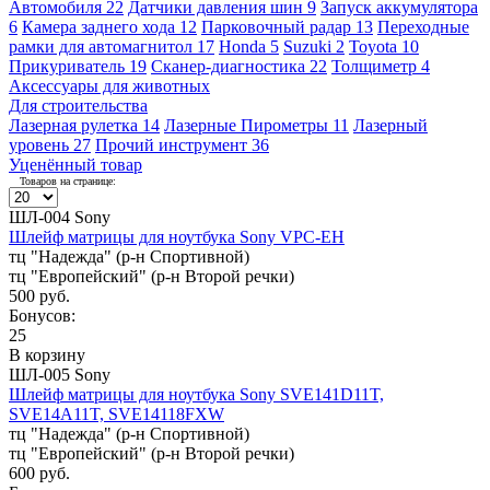
Автомобиля
22
Датчики давления шин
9
Запуск аккумулятора
6
Камера заднего хода
12
Парковочный радар
13
Переходные
рамки для автомагнитол
17
Honda
5
Suzuki
2
Toyota
10
Прикуриватель
19
Сканер-диагностика
22
Толщиметр
4
Аксессуары для животных
Для строительства
Лазерная рулетка
14
Лазерные Пирометры
11
Лазерный
уровень
27
Прочий инструмент
36
Уценённый товар
Товаров на странице:
ШЛ-004 Sony
Шлейф матрицы для ноутбука Sony VPC-EH
тц "Надежда" (р-н Спортивной)
тц "Европейский" (р-н Второй речки)
500 руб.
Бонусов:
25
В корзину
ШЛ-005 Sony
Шлейф матрицы для ноутбука Sony SVE141D11T,
SVE14A11T, SVE14118FXW
тц "Надежда" (р-н Спортивной)
тц "Европейский" (р-н Второй речки)
600 руб.