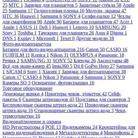
25
МТС
1
Зарядки для планшетов
5
Защитные стёкла
58
Apple
25
Samsung
17
Гидрогелевая пленка
16
Модули, экраны
47
HTC
36
Huawei
1
Samsung
6
SONY
4
Селфи-палки
12
Чехлы
для смартфонов
90
Apple
90
Батареи для планшетов
47
Acer
1
Apple
1
ASUS
11
Dell
1
Huawei
1
Lenovo
10
SAMSUNG
20
Sony
1
Toshiba
1
Тачскрин для планшета
26
Asus
4
Digma
1
DNS
1
Explay
1
Microsoft
1
Texet
0
Другие модели
18
Фото-видеоаппаратура
Батареи для фото-видео-аппаратов
216
Canon
50
CASIO
16
FUJIFILM
11
Konica
1
Nikon
31
OLYMPUS
4
Panasonic
18
Pentax
2
SAMSUNG
31
SONY
52
Бленды
26
Аксессуары
48
Всё для экшн-камер
45
Insta360
5
Dji
8
GoPro Hero
27
Samsung
1
SJCAM
6
Sony
1
Xiaomi
1
Зарядки для фотоаппаратов
38
Canon
17
CASIO
4
Nikon
3
Panasonic
4
Samsung
1
SONY
9
Камеры SQ
3
Освещение, фотовспышки
16
Торговое оборудование
Денежные ящики
4
Принтеры чеков, этикеток
42
Сейф-
пакеты
6
Сканеры штрихкодов
43
Подставка для сканеров
3
Беспроводные сканеры штрих-кода
21
Проводные сканеры
штрих-кода
16
Стационарные сканеры штрих-кода
3
Чеки,
термоэтикетки
16
Видеонаблюдение и охрана
HD Регистраторы
4
POE
13
Видеокамеры
24
Кронштейны для
камер видеонаблюдения
4
Металлодетекторы
4
Микрофоны
2