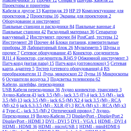
Наконечники
31
Прочее
12
Сейфы
4
Шнуры, кабеля
22
Проекторы и принтеры
Кабеля и другое
13
Картридж
19
HP
19
Комплектующие для
проекторов
2
Проекторы
16
Экраны для проекторов
2
Оборудование и инструмент
Паяльные станции и расходники
84
Паяльные ванные
4
Паяльные станции
42
Расходный материал
36
Сепаратор
вакуумный
2
Инструмент, прочее
84
PostCard, тестеры
12
Инструмент
28
Прочее
44
Блоки питания, измерительные
приборы
38
Лабораторный блок
26
Мультиметр
5
Щупы и
прочее
7
Сетевое оборудование
45
Конектор, соеденитель
RJ11
4
Конектор, соеденитель RJ45
9
Обжимной инструмент
3
Патч-корд (витая пара)
15
Патч-корд (оптоволокно)
5
Сетевая
карта, адаптер
5
Тестер (сетевого оборудования)
4
RS
преобразователи
11
Лупа, микроскоп
22
Лупы
16
Микроскопы
6
Осушители воздуха
3
Подсветка телевизора
62
Кабели, шлейфы, переходники
USB Кабеля переходники
36
Аудио конвектор, трансивер
3
Аудио-Кабеля
43
jack 3.5 (M) - jack 3.5 (F)
4
jack 3.5 (M) - jack
3.5 (M)
13
jack 3.5 (M) - jack 6.5 (M) X2
4
jack 3.5 (M) - RCA
(M) x2
6
jack 6.3-3.5 (M) - XLR (F)
3
RCA (M) x3 - RCA (M) x3
4
Type-C - jack 3.5 (M)
2
Оптический провод
7
Аудио-
Переходники
19
Видео-Кабели
73
DisplayPort - DisplayPort
2
DisplayPort - HDMI
3
DVI - DVI
5
DVI - VGA
1
HDMI - DVI
4
HDMI - HDMI
36
HDMI - microUSB
1
HDMI - miniHDMI
6