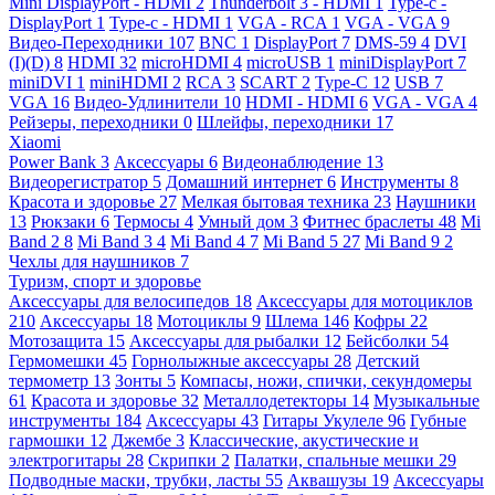
Mini DisplayPort - HDMI
2
Thunderbolt 3 - HDMI
1
Type-c -
DisplayPort
1
Type-c - HDMI
1
VGA - RCA
1
VGA - VGA
9
Видео-Переходники
107
BNC
1
DisplayPort
7
DMS-59
4
DVI
(I)(D)
8
HDMI
32
microHDMI
4
microUSB
1
miniDisplayPort
7
miniDVI
1
miniHDMI
2
RCA
3
SCART
2
Type-C
12
USB
7
VGA
16
Видео-Удлинители
10
HDMI - HDMI
6
VGA - VGA
4
Рейзеры, переходники
0
Шлейфы, переходники
17
Xiaomi
Power Bank
3
Аксессуары
6
Видеонаблюдение
13
Видеорегистратор
5
Домашний интернет
6
Инструменты
8
Красота и здоровье
27
Мелкая бытовая техника
23
Наушники
13
Рюкзаки
6
Термосы
4
Умный дом
3
Фитнес браслеты
48
Mi
Band 2
8
Mi Band 3
4
Mi Band 4
7
Mi Band 5
27
Mi Band 9
2
Чехлы для наушников
7
Туризм, спорт и здоровье
Аксессуары для велосипедов
18
Аксессуары для мотоциклов
210
Аксессуары
18
Мотоциклы
9
Шлема
146
Кофры
22
Мотозащита
15
Аксессуары для рыбалки
12
Бейсболки
54
Гермомешки
45
Горнолыжные аксессуары
28
Детский
термометр
13
Зонты
5
Компасы, ножи, спички, секундомеры
61
Красота и здоровье
32
Металлодетекторы
14
Музыкальные
инструменты
184
Аксессуары
43
Гитары Укулеле
96
Губные
гармошки
12
Джембе
3
Классические, акустические и
электрогитары
28
Скрипки
2
Палатки, спальные мешки
29
Подводные маски, трубки, ласты
55
Аквашузы
19
Аксессуары