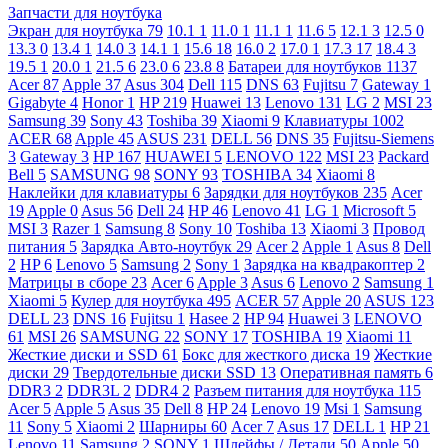
Запчасти для ноутбука
Экран для ноутбука
79
10.1
1
11.0
1
11.1
1
11.6
5
12.1
3
12.5
0
13.3
0
13.4
1
14.0
3
14.1
1
15.6
18
16.0
2
17.0
1
17.3
17
18.4
3
19.5
1
20.0
1
21.5
6
23.0
6
23.8
8
Батареи для ноутбуков
1137
Acer
87
Apple
37
Asus
304
Dell
115
DNS
63
Fujitsu
7
Gateway
1
Gigabyte
4
Honor
1
HP
219
Huawei
13
Lenovo
131
LG
2
MSI
23
Samsung
39
Sony
43
Toshiba
39
Xiaomi
9
Клавиатуры
1002
ACER
68
Apple
45
ASUS
231
DELL
56
DNS
35
Fujitsu-Siemens
3
Gateway
3
HP
167
HUAWEI
5
LENOVO
122
MSI
23
Packard
Bell
5
SAMSUNG
98
SONY
93
TOSHIBA
34
Xiaomi
8
Наклейки для клавиатуры
6
Зарядки для ноутбуков
235
Acer
19
Apple
0
Asus
56
Dell
24
HP
46
Lenovo
41
LG
1
Microsoft
5
MSI
3
Razer
1
Samsung
8
Sony
10
Toshiba
13
Xiaomi
3
Провод
питания
5
Зарядка Авто-ноутбук
29
Acer
2
Apple
1
Asus
8
Dell
2
HP
6
Lenovo
5
Samsung
2
Sony
1
Зарядка на квадракоптер
2
Матрицы в сборе
23
Acer
6
Apple
3
Asus
6
Lenovo
2
Samsung
1
Xiaomi
5
Кулер для ноутбука
495
ACER
57
Apple
20
ASUS
123
DELL
23
DNS
16
Fujitsu
1
Hasee
2
HP
94
Huawei
3
LENOVO
61
MSI
26
SAMSUNG
22
SONY
17
TOSHIBA
19
Xiaomi
11
Жесткие диски и SSD
61
Бокс для жесткого диска
19
Жесткие
диски
29
Твердотельные диски SSD
13
Оперативная память
6
DDR3
2
DDR3L
2
DDR4
2
Разъем питания для ноутбука
115
Acer
5
Apple
5
Asus
35
Dell
8
HP
24
Lenovo
19
Msi
1
Samsung
11
Sony
5
Xiaomi
2
Шарниры
60
Acer
7
Asus
17
DELL
1
HP
21
Lenovo
11
Samsung
2
SONY
1
Шлейфы / Детали
50
Apple
50