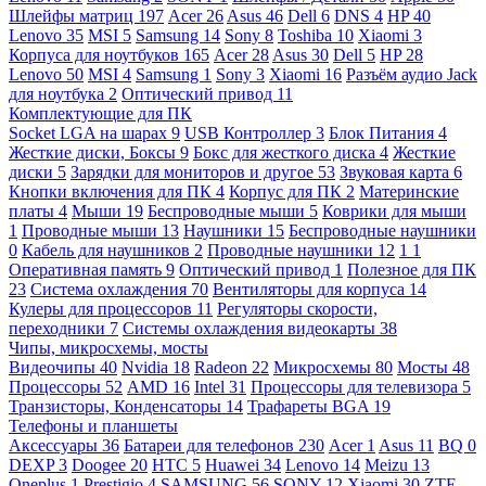
Шлейфы матриц
197
Acer
26
Asus
46
Dell
6
DNS
4
HP
40
Lenovo
35
MSI
5
Samsung
14
Sony
8
Toshiba
10
Xiaomi
3
Корпуса для ноутбуков
165
Acer
28
Asus
30
Dell
5
HP
28
Lenovo
50
MSI
4
Samsung
1
Sony
3
Xiaomi
16
Разъём аудио Jack
для ноутбука
2
Оптический привод
11
Комплектующие для ПК
Socket LGA на шарах
9
USB Контроллер
3
Блок Питания
4
Жесткие диски, Боксы
9
Бокс для жесткого диска
4
Жесткие
диски
5
Зарядки для мониторов и другое
53
Звуковая карта
6
Кнопки включения для ПК
4
Корпус для ПК
2
Материнские
платы
4
Мыши
19
Беспроводные мыши
5
Коврики для мыши
1
Проводные мыши
13
Наушники
15
Беспроводные наушники
0
Кабель для наушников
2
Проводные наушники
12
1
1
Оперативная память
9
Оптический привод
1
Полезное для ПК
23
Система охлаждения
70
Вентиляторы для корпуса
14
Кулеры для процессоров
11
Регуляторы скорости,
переходники
7
Системы охлаждения видеокарты
38
Чипы, микросхемы, мосты
Видеочипы
40
Nvidia
18
Radeon
22
Микросхемы
80
Мосты
48
Процессоры
52
AMD
16
Intel
31
Процессоры для телевизора
5
Транзисторы, Конденсаторы
14
Трафареты BGA
19
Телефоны и планшеты
Аксессуары
36
Батареи для телефонов
230
Acer
1
Asus
11
BQ
0
DEXP
3
Doogee
20
HTC
5
Huawei
34
Lenovo
14
Meizu
13
Oneplus
1
Prestigio
4
SAMSUNG
56
SONY
12
Xiaomi
30
ZTE