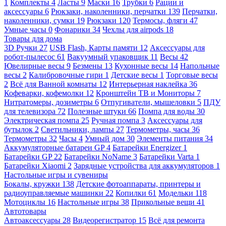
1
Комплекты
4
Ласты
9
Маски
16
Трубки
6
Рации и
аксессуары
6
Рюкзаки, наколенники, перчатки
139
Перчатки,
наколенники, сумки
19
Рюкзаки
120
Термосы, фляги
47
Умные часы
0
Фонарики
34
Чехлы для airpods
18
Товары для дома
3D Ручки
27
USB Flash, Карты памяти
12
Аксессуары для
робот-пылесос
61
Вакуумный упаковщик
11
Весы
42
Ювелирные весы
9
Безмены
13
Кухонные весы
14
Напольные
весы
2
Калибровочные гири
1
Детские весы
1
Торговые весы
2
Всё для Ванной комнаты
12
Интерьерная наклейка
36
Кофеварки, кофемолки
12
Кронштейн ТВ и Мониторы
7
Нитратомеры, дозиметры
6
Отпугиватели, мышеловки
5
ПДУ
для телевизора
72
Полезные штуки
66
Помпа для воды
30
Электрическая помпа
25
Ручная помпа
3
Аксессуары для
бутылок
2
Светильники, лампы
27
Термометры, часы
36
Термометры
32
Часы
4
Умный дом
30
Элементы питания
34
Аккумуляторные батареи GP
4
Батарейки Energizer
1
Батарейки GP
22
Батарейки NoName
3
Батарейки Varta
1
Батарейки Xiaomi
2
Зарядные устройства для аккумуляторов
1
Настольные игры и сувениры
Бокалы, кружки
138
Детские фотоаппараты, принтеры и
радиоуправляемые машинки
22
Копилки
61
Модельки
118
Мотоциклы
16
Настольные игры
38
Прикольные вещи
41
Автотовары
Автоаксессуары
28
Видеорегистратор
15
Всё для ремонта