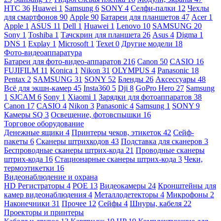
HTC
36
Huawei
1
Samsung
6
SONY
4
Селфи-палки
12
Чехлы
для смартфонов
90
Apple
90
Батареи для планшетов
47
Acer
1
Apple
1
ASUS
11
Dell
1
Huawei
1
Lenovo
10
SAMSUNG
20
Sony
1
Toshiba
1
Тачскрин для планшета
26
Asus
4
Digma
1
DNS
1
Explay
1
Microsoft
1
Texet
0
Другие модели
18
Фото-видеоаппаратура
Батареи для фото-видео-аппаратов
216
Canon
50
CASIO
16
FUJIFILM
11
Konica
1
Nikon
31
OLYMPUS
4
Panasonic
18
Pentax
2
SAMSUNG
31
SONY
52
Бленды
26
Аксессуары
48
Всё для экшн-камер
45
Insta360
5
Dji
8
GoPro Hero
27
Samsung
1
SJCAM
6
Sony
1
Xiaomi
1
Зарядки для фотоаппаратов
38
Canon
17
CASIO
4
Nikon
3
Panasonic
4
Samsung
1
SONY
9
Камеры SQ
3
Освещение, фотовспышки
16
Торговое оборудование
Денежные ящики
4
Принтеры чеков, этикеток
42
Сейф-
пакеты
6
Сканеры штрихкодов
43
Подставка для сканеров
3
Беспроводные сканеры штрих-кода
21
Проводные сканеры
штрих-кода
16
Стационарные сканеры штрих-кода
3
Чеки,
термоэтикетки
16
Видеонаблюдение и охрана
HD Регистраторы
4
POE
13
Видеокамеры
24
Кронштейны для
камер видеонаблюдения
4
Металлодетекторы
4
Микрофоны
2
Наконечники
31
Прочее
12
Сейфы
4
Шнуры, кабеля
22
Проекторы и принтеры