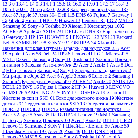
13.3
0
13.4
1
14.0
3
14.1
1
15.6
18
16.0
2
17.0
1
17.3
17
18.4
3
19.5
1
20.0
1
21.5
6
23.0
6
23.8
8
Батареи для ноутбуков
1137
Acer
87
Apple
37
Asus
304
Dell
115
DNS
63
Fujitsu
7
Gateway
1
Gigabyte
4
Honor
1
HP
219
Huawei
13
Lenovo
131
LG
2
MSI
23
Samsung
39
Sony
43
Toshiba
39
Xiaomi
9
Клавиатуры
1002
ACER
68
Apple
45
ASUS
231
DELL
56
DNS
35
Fujitsu-Siemens
3
Gateway
3
HP
167
HUAWEI
5
LENOVO
122
MSI
23
Packard
Bell
5
SAMSUNG
98
SONY
93
TOSHIBA
34
Xiaomi
8
Наклейки для клавиатуры
6
Зарядки для ноутбуков
235
Acer
19
Apple
0
Asus
56
Dell
24
HP
46
Lenovo
41
LG
1
Microsoft
5
MSI
3
Razer
1
Samsung
8
Sony
10
Toshiba
13
Xiaomi
3
Провод
питания
5
Зарядка Авто-ноутбук
29
Acer
2
Apple
1
Asus
8
Dell
2
HP
6
Lenovo
5
Samsung
2
Sony
1
Зарядка на квадракоптер
2
Матрицы в сборе
23
Acer
6
Apple
3
Asus
6
Lenovo
2
Samsung
1
Xiaomi
5
Кулер для ноутбука
495
ACER
57
Apple
20
ASUS
123
DELL
23
DNS
16
Fujitsu
1
Hasee
2
HP
94
Huawei
3
LENOVO
61
MSI
26
SAMSUNG
22
SONY
17
TOSHIBA
19
Xiaomi
11
Жесткие диски и SSD
61
Бокс для жесткого диска
19
Жесткие
диски
29
Твердотельные диски SSD
13
Оперативная память
6
DDR3
2
DDR3L
2
DDR4
2
Разъем питания для ноутбука
115
Acer
5
Apple
5
Asus
35
Dell
8
HP
24
Lenovo
19
Msi
1
Samsung
11
Sony
5
Xiaomi
2
Шарниры
60
Acer
7
Asus
17
DELL
1
HP
21
Lenovo
11
Samsung
2
SONY
1
Шлейфы / Детали
50
Apple
50
Шлейфы матриц
197
Acer
26
Asus
46
Dell
6
DNS
4
HP
40
Lenovo
35
MSI
5
Samsung
14
Sony
8
Toshiba
10
Xiaomi
3