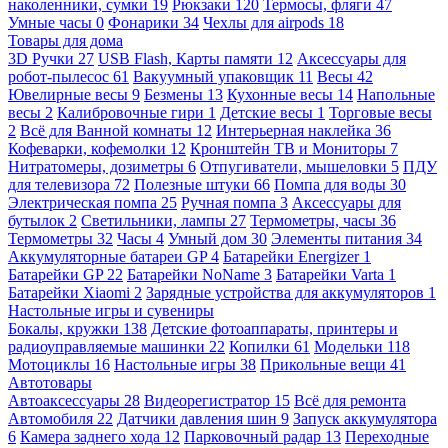
наколенники, сумки
19
Рюкзаки
120
Термосы, фляги
47
Умные часы
0
Фонарики
34
Чехлы для airpods
18
Товары для дома
3D Ручки
27
USB Flash, Карты памяти
12
Аксессуары для
робот-пылесос
61
Вакуумный упаковщик
11
Весы
42
Ювелирные весы
9
Безмены
13
Кухонные весы
14
Напольные
весы
2
Калибровочные гири
1
Детские весы
1
Торговые весы
2
Всё для Ванной комнаты
12
Интерьерная наклейка
36
Кофеварки, кофемолки
12
Кронштейн ТВ и Мониторы
7
Нитратомеры, дозиметры
6
Отпугиватели, мышеловки
5
ПДУ
для телевизора
72
Полезные штуки
66
Помпа для воды
30
Электрическая помпа
25
Ручная помпа
3
Аксессуары для
бутылок
2
Светильники, лампы
27
Термометры, часы
36
Термометры
32
Часы
4
Умный дом
30
Элементы питания
34
Аккумуляторные батареи GP
4
Батарейки Energizer
1
Батарейки GP
22
Батарейки NoName
3
Батарейки Varta
1
Батарейки Xiaomi
2
Зарядные устройства для аккумуляторов
1
Настольные игры и сувениры
Бокалы, кружки
138
Детские фотоаппараты, принтеры и
радиоуправляемые машинки
22
Копилки
61
Модельки
118
Мотоциклы
16
Настольные игры
38
Прикольные вещи
41
Автотовары
Автоаксессуары
28
Видеорегистратор
15
Всё для ремонта
Автомобиля
22
Датчики давления шин
9
Запуск аккумулятора
6
Камера заднего хода
12
Парковочный радар
13
Переходные