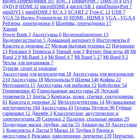
Видео-Переходники
107
BNC
1
DisplayPort
7
DMS-59
4
DVI
(I)(D)
8
HDMI
32
microHDMI
4
microUSB
1
miniDisplayPort
7
miniDVI
1
miniHDMI
2
RCA
3
SCART
2
Type-C
12
USB
7
VGA
16
Видео-Удлинители
10
HDMI - HDMI
6
VGA - VGA
4
Рейзеры, переходники
0
Шлейфы, переходники
17
Xiaomi
Power Bank
3
Аксессуары
6
Видеонаблюдение
13
Видеорегистратор
5
Домашний интернет
6
Инструменты
8
Красота и здоровье
27
Мелкая бытовая техника
23
Наушники
13
Рюкзаки
6
Термосы
4
Умный дом
3
Фитнес браслеты
48
Mi
Band 2
8
Mi Band 3
4
Mi Band 4
7
Mi Band 5
27
Mi Band 9
2
Чехлы для наушников
7
Туризм, спорт и здоровье
Аксессуары для велосипедов
18
Аксессуары для мотоциклов
210
Аксессуары
18
Мотоциклы
9
Шлема
146
Кофры
22
Мотозащита
15
Аксессуары для рыбалки
12
Бейсболки
54
Гермомешки
45
Горнолыжные аксессуары
28
Детский
термометр
13
Зонты
5
Компасы, ножи, спички, секундомеры
61
Красота и здоровье
32
Металлодетекторы
14
Музыкальные
инструменты
184
Аксессуары
43
Гитары Укулеле
96
Губные
гармошки
12
Джембе
3
Классические, акустические и
электрогитары
28
Скрипки
2
Палатки, спальные мешки
29
Подводные маски, трубки, ласты
55
Аквашузы
19
Аксессуары
1
Комплекты
4
Ласты
9
Маски
16
Трубки
6
Рации и
аксессуары
6
Рюкзаки, наколенники, перчатки
139
Перчатки,