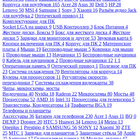
Корпуса для ноутбуков
165
Acer
28
Asus
30
Dell
5
HP
28
Lenovo
50
MSI
4
Samsung
1
Sony
3
Xiaomi
16
Разъём аудио Jack
для ноутбука
2
Оптический привод
11
Комплектующие для ПК
Socket LGA на шарах
9
USB Контроллер
3
Блок Питания
4
Жесткие диски, Боксы
9
Бокс для жесткого диска
4
Жесткие
диски
5
Зарядки для мониторов и другое
53
Звуковая карта
6
Кнопки включения для ПК
4
Корпус для ПК
2
Материнские
платы
4
Мыши
19
Беспроводные мыши
5
Коврики для мыши
1
Проводные мыши
13
Наушники
15
Беспроводные наушники
0
Кабель для наушников
2
Проводные наушники
12
1
1
Оперативная память
9
Оптический привод
1
Полезное для ПК
23
Система охлаждения
70
Вентиляторы для корпуса
14
Кулеры для процессоров
11
Регуляторы скорости,
переходники
7
Системы охлаждения видеокарты
38
Чипы, микросхемы, мосты
Видеочипы
40
Nvidia
18
Radeon
22
Микросхемы
80
Мосты
48
Процессоры
52
AMD
16
Intel
31
Процессоры для телевизора
5
Транзисторы, Конденсаторы
14
Трафареты BGA
19
Телефоны и планшеты
Аксессуары
36
Батареи для телефонов
230
Acer
1
Asus
11
BQ
0
DEXP
3
Doogee
20
HTC
5
Huawei
34
Lenovo
14
Meizu
13
Oneplus
1
Prestigio
4
SAMSUNG
56
SONY
12
Xiaomi
30
ZTE
25
МТС
1
Зарядки для планшетов
5
Защитные стёкла
58
Apple
25
Samsung
17
Гидрогелевая пленка
16
Модули, экраны
47