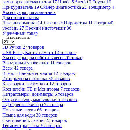
рамки для автомагнитол
17
Honda
5
Suzuki
2
Toyota
10
Прикуриватель
19
Сканер-диагностика
22
Толщиметр
4
Аксессуары для животных
Для строительства
Лазерная рулетка
14
Лазерные Пирометры
11
Лазерный
уровень
27
Прочий инструмент
36
Уценённый товар
Товаров на странице:
3D Ручки
27 товаров
USB Flash, Карты памяти
12 товаров
Аксессуары для робот-пылесос
61 товар
Вакуумный упаковщик
11 товаров
Весы
42 товара
Всё для Ванной комнаты
12 товаров
Интерьерная наклейка
36 товаров
Кофеварки, кофемолки
12 товаров
Кронштейн ТВ и Мониторы
7 товаров
Нитратомеры, дозиметры
6 товаров
Отпугиватели, мышеловки
5 товаров
ПДУ для телевизора
72 товара
Полезные штуки
66 товаров
Помпа для воды
30 товаров
Светильники, лампы
27 товаров
Термометры, часы
36 товаров