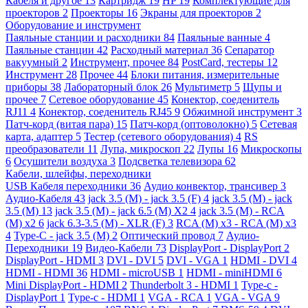
Кабеля и другое
13
Картридж
19
HP
19
Комплектующие для
проекторов
2
Проекторы
16
Экраны для проекторов
2
Оборудование и инструмент
Паяльные станции и расходники
84
Паяльные ванные
4
Паяльные станции
42
Расходный материал
36
Сепаратор
вакуумный
2
Инструмент, прочее
84
PostCard, тестеры
12
Инструмент
28
Прочее
44
Блоки питания, измерительные
приборы
38
Лабораторный блок
26
Мультиметр
5
Щупы и
прочее
7
Сетевое оборудование
45
Конектор, соеденитель
RJ11
4
Конектор, соеденитель RJ45
9
Обжимной инструмент
3
Патч-корд (витая пара)
15
Патч-корд (оптоволокно)
5
Сетевая
карта, адаптер
5
Тестер (сетевого оборудования)
4
RS
преобразователи
11
Лупа, микроскоп
22
Лупы
16
Микроскопы
6
Осушители воздуха
3
Подсветка телевизора
62
Кабели, шлейфы, переходники
USB Кабеля переходники
36
Аудио конвектор, трансивер
3
Аудио-Кабеля
43
jack 3.5 (M) - jack 3.5 (F)
4
jack 3.5 (M) - jack
3.5 (M)
13
jack 3.5 (M) - jack 6.5 (M) X2
4
jack 3.5 (M) - RCA
(M) x2
6
jack 6.3-3.5 (M) - XLR (F)
3
RCA (M) x3 - RCA (M) x3
4
Type-C - jack 3.5 (M)
2
Оптический провод
7
Аудио-
Переходники
19
Видео-Кабели
73
DisplayPort - DisplayPort
2
DisplayPort - HDMI
3
DVI - DVI
5
DVI - VGA
1
HDMI - DVI
4
HDMI - HDMI
36
HDMI - microUSB
1
HDMI - miniHDMI
6
Mini DisplayPort - HDMI
2
Thunderbolt 3 - HDMI
1
Type-c -
DisplayPort
1
Type-c - HDMI
1
VGA - RCA
1
VGA - VGA
9