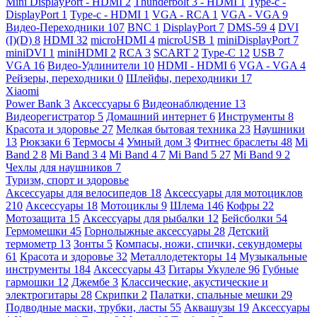
Mini DisplayPort - HDMI
2
Thunderbolt 3 - HDMI
1
Type-c -
DisplayPort
1
Type-c - HDMI
1
VGA - RCA
1
VGA - VGA
9
Видео-Переходники
107
BNC
1
DisplayPort
7
DMS-59
4
DVI
(I)(D)
8
HDMI
32
microHDMI
4
microUSB
1
miniDisplayPort
7
miniDVI
1
miniHDMI
2
RCA
3
SCART
2
Type-C
12
USB
7
VGA
16
Видео-Удлинители
10
HDMI - HDMI
6
VGA - VGA
4
Рейзеры, переходники
0
Шлейфы, переходники
17
Xiaomi
Power Bank
3
Аксессуары
6
Видеонаблюдение
13
Видеорегистратор
5
Домашний интернет
6
Инструменты
8
Красота и здоровье
27
Мелкая бытовая техника
23
Наушники
13
Рюкзаки
6
Термосы
4
Умный дом
3
Фитнес браслеты
48
Mi
Band 2
8
Mi Band 3
4
Mi Band 4
7
Mi Band 5
27
Mi Band 9
2
Чехлы для наушников
7
Туризм, спорт и здоровье
Аксессуары для велосипедов
18
Аксессуары для мотоциклов
210
Аксессуары
18
Мотоциклы
9
Шлема
146
Кофры
22
Мотозащита
15
Аксессуары для рыбалки
12
Бейсболки
54
Гермомешки
45
Горнолыжные аксессуары
28
Детский
термометр
13
Зонты
5
Компасы, ножи, спички, секундомеры
61
Красота и здоровье
32
Металлодетекторы
14
Музыкальные
инструменты
184
Аксессуары
43
Гитары Укулеле
96
Губные
гармошки
12
Джембе
3
Классические, акустические и
электрогитары
28
Скрипки
2
Палатки, спальные мешки
29
Подводные маски, трубки, ласты
55
Аквашузы
19
Аксессуары