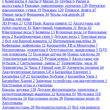
1
Комплекты
4
Ласты
9
Маски
16
Трубки
6
Рации и
аксессуары
6
Рюкзаки, наколенники, перчатки
139
Перчатки,
наколенники, сумки
19
Рюкзаки
120
Термосы, фляги
47
Умные часы
0
Фонарики
34
Чехлы для airpods
18
Товары для дома
3D Ручки
27
USB Flash, Карты памяти
12
Аксессуары для
робот-пылесос
61
Вакуумный упаковщик
11
Весы
42
Ювелирные весы
9
Безмены
13
Кухонные весы
14
Напольные
весы
2
Калибровочные гири
1
Детские весы
1
Торговые весы
2
Всё для Ванной комнаты
12
Интерьерная наклейка
36
Кофеварки, кофемолки
12
Кронштейн ТВ и Мониторы
7
Нитратомеры, дозиметры
6
Отпугиватели, мышеловки
5
ПДУ
для телевизора
72
Полезные штуки
66
Помпа для воды
30
Электрическая помпа
25
Ручная помпа
3
Аксессуары для
бутылок
2
Светильники, лампы
27
Термометры, часы
36
Термометры
32
Часы
4
Умный дом
30
Элементы питания
34
Аккумуляторные батареи GP
4
Батарейки Energizer
1
Батарейки GP
22
Батарейки NoName
3
Батарейки Varta
1
Батарейки Xiaomi
2
Зарядные устройства для аккумуляторов
1
Настольные игры и сувениры
Бокалы, кружки
138
Детские фотоаппараты, принтеры и
радиоуправляемые машинки
22
Копилки
61
Модельки
118
Мотоциклы
16
Настольные игры
38
Прикольные вещи
41
Автотовары
Автоаксессуары
28
Видеорегистратор
15
Всё для ремонта