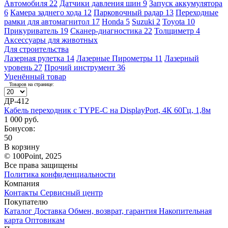
Автомобиля
22
Датчики давления шин
9
Запуск аккумулятора
6
Камера заднего хода
12
Парковочный радар
13
Переходные
рамки для автомагнитол
17
Honda
5
Suzuki
2
Toyota
10
Прикуриватель
19
Сканер-диагностика
22
Толщиметр
4
Аксессуары для животных
Для строительства
Лазерная рулетка
14
Лазерные Пирометры
11
Лазерный
уровень
27
Прочий инструмент
36
Уценённый товар
Товаров на странице:
ДР-412
Кабель переходник с TYPE-C на DisplayPort, 4К 60Гц, 1,8м
1 000 руб.
Бонусов:
50
В корзину
© 100Point, 2025
Все права защищены
Политика конфиденциальности
Компания
Контакты
Сервисный центр
Покупателю
Каталог
Доставка
Обмен, возврат, гарантия
Накопительная
карта
Оптовикам