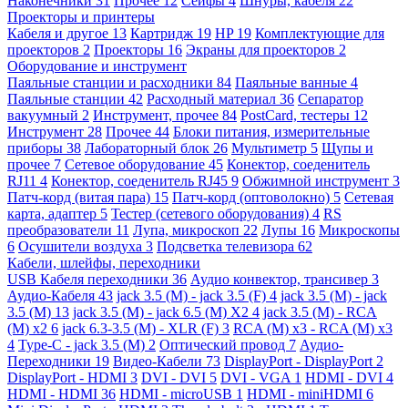
Наконечники
31
Прочее
12
Сейфы
4
Шнуры, кабеля
22
Проекторы и принтеры
Кабеля и другое
13
Картридж
19
HP
19
Комплектующие для
проекторов
2
Проекторы
16
Экраны для проекторов
2
Оборудование и инструмент
Паяльные станции и расходники
84
Паяльные ванные
4
Паяльные станции
42
Расходный материал
36
Сепаратор
вакуумный
2
Инструмент, прочее
84
PostCard, тестеры
12
Инструмент
28
Прочее
44
Блоки питания, измерительные
приборы
38
Лабораторный блок
26
Мультиметр
5
Щупы и
прочее
7
Сетевое оборудование
45
Конектор, соеденитель
RJ11
4
Конектор, соеденитель RJ45
9
Обжимной инструмент
3
Патч-корд (витая пара)
15
Патч-корд (оптоволокно)
5
Сетевая
карта, адаптер
5
Тестер (сетевого оборудования)
4
RS
преобразователи
11
Лупа, микроскоп
22
Лупы
16
Микроскопы
6
Осушители воздуха
3
Подсветка телевизора
62
Кабели, шлейфы, переходники
USB Кабеля переходники
36
Аудио конвектор, трансивер
3
Аудио-Кабеля
43
jack 3.5 (M) - jack 3.5 (F)
4
jack 3.5 (M) - jack
3.5 (M)
13
jack 3.5 (M) - jack 6.5 (M) X2
4
jack 3.5 (M) - RCA
(M) x2
6
jack 6.3-3.5 (M) - XLR (F)
3
RCA (M) x3 - RCA (M) x3
4
Type-C - jack 3.5 (M)
2
Оптический провод
7
Аудио-
Переходники
19
Видео-Кабели
73
DisplayPort - DisplayPort
2
DisplayPort - HDMI
3
DVI - DVI
5
DVI - VGA
1
HDMI - DVI
4
HDMI - HDMI
36
HDMI - microUSB
1
HDMI - miniHDMI
6