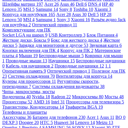
Шлейфы матриц
197
Acer
26
Asus
46
Dell
6
DNS
4
HP
40
Lenovo
35
MSI
5
Samsung
14
Sony
8
Toshiba
10
Xiaomi
3
Корпуса для ноутбуков
165
Acer
28
Asus
30
Dell
5
HP
28
Lenovo
50
MSI
4
Samsung
1
Sony
3
Xiaomi
16
Разъём аудио Jack
для ноутбука
2
Оптический привод
11
Комплектующие для ПК
Socket LGA на шарах
9
USB Контроллер
3
Блок Питания
4
Жесткие диски, Боксы
9
Бокс для жесткого диска
4
Жесткие
диски
5
Зарядки для мониторов и другое
53
Звуковая карта
6
Кнопки включения для ПК
4
Корпус для ПК
2
Материнские
платы
4
Мыши
19
Беспроводные мыши
5
Коврики для мыши
1
Проводные мыши
13
Наушники
15
Беспроводные наушники
0
Кабель для наушников
2
Проводные наушники
12
1
1
Оперативная память
9
Оптический привод
1
Полезное для ПК
23
Система охлаждения
70
Вентиляторы для корпуса
14
Кулеры для процессоров
11
Регуляторы скорости,
переходники
7
Системы охлаждения видеокарты
38
Чипы, микросхемы, мосты
Видеочипы
40
Nvidia
18
Radeon
22
Микросхемы
80
Мосты
48
Процессоры
52
AMD
16
Intel
31
Процессоры для телевизора
5
Транзисторы, Конденсаторы
14
Трафареты BGA
19
Телефоны и планшеты
Аксессуары
36
Батареи для телефонов
230
Acer
1
Asus
11
BQ
0
DEXP
3
Doogee
20
HTC
5
Huawei
34
Lenovo
14
Meizu
13
Oneplus
1
Prestigio
4
SAMSUNG
56
SONY
12
Xiaomi
30
ZTE