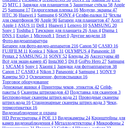
25
МТС
1
Зарядки для планшетов
5
Защитные стёкла
58
Apple
25
Samsung
17
Гидрогелевая пленка
16
Модули, экраны
47
HTC
36
Huawei
1
Samsung
6
SONY
4
Селфи-палки
12
Чехлы
для смартфонов
90
Apple
90
Батареи для планшетов
47
Acer
1
Apple
1
ASUS
11
Dell
1
Huawei
1
Lenovo
10
SAMSUNG
20
Sony
1
Toshiba
1
Тачскрин для планшета
26
Asus
4
Digma
1
DNS
1
Explay
1
Microsoft
1
Texet
0
Другие модели
18
Фото-видеоаппаратура
Батареи для фото-видео-аппаратов
216
Canon
50
CASIO
16
FUJIFILM
11
Konica
1
Nikon
31
OLYMPUS
4
Panasonic
18
Pentax
2
SAMSUNG
31
SONY
52
Бленды
26
Аксессуары
48
Всё для экшн-камер
45
Insta360
5
Dji
8
GoPro Hero
27
Samsung
1
SJCAM
6
Sony
1
Xiaomi
1
Зарядки для фотоаппаратов
38
Canon
17
CASIO
4
Nikon
3
Panasonic
4
Samsung
1
SONY
9
Камеры SQ
3
Освещение, фотовспышки
16
Торговое оборудование
Денежные ящики
4
Принтеры чеков, этикеток
42
Сейф-
пакеты
6
Сканеры штрихкодов
43
Подставка для сканеров
3
Беспроводные сканеры штрих-кода
21
Проводные сканеры
штрих-кода
16
Стационарные сканеры штрих-кода
3
Чеки,
термоэтикетки
16
Видеонаблюдение и охрана
HD Регистраторы
4
POE
13
Видеокамеры
24
Кронштейны для
камер видеонаблюдения
4
Металлодетекторы
4
Микрофоны
2