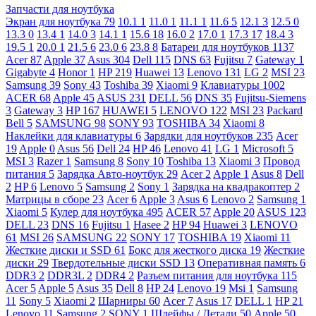
Запчасти для ноутбука
Экран для ноутбука
79
10.1
1
11.0
1
11.1
1
11.6
5
12.1
3
12.5
0
13.3
0
13.4
1
14.0
3
14.1
1
15.6
18
16.0
2
17.0
1
17.3
17
18.4
3
19.5
1
20.0
1
21.5
6
23.0
6
23.8
8
Батареи для ноутбуков
1137
Acer
87
Apple
37
Asus
304
Dell
115
DNS
63
Fujitsu
7
Gateway
1
Gigabyte
4
Honor
1
HP
219
Huawei
13
Lenovo
131
LG
2
MSI
23
Samsung
39
Sony
43
Toshiba
39
Xiaomi
9
Клавиатуры
1002
ACER
68
Apple
45
ASUS
231
DELL
56
DNS
35
Fujitsu-Siemens
3
Gateway
3
HP
167
HUAWEI
5
LENOVO
122
MSI
23
Packard
Bell
5
SAMSUNG
98
SONY
93
TOSHIBA
34
Xiaomi
8
Наклейки для клавиатуры
6
Зарядки для ноутбуков
235
Acer
19
Apple
0
Asus
56
Dell
24
HP
46
Lenovo
41
LG
1
Microsoft
5
MSI
3
Razer
1
Samsung
8
Sony
10
Toshiba
13
Xiaomi
3
Провод
питания
5
Зарядка Авто-ноутбук
29
Acer
2
Apple
1
Asus
8
Dell
2
HP
6
Lenovo
5
Samsung
2
Sony
1
Зарядка на квадракоптер
2
Матрицы в сборе
23
Acer
6
Apple
3
Asus
6
Lenovo
2
Samsung
1
Xiaomi
5
Кулер для ноутбука
495
ACER
57
Apple
20
ASUS
123
DELL
23
DNS
16
Fujitsu
1
Hasee
2
HP
94
Huawei
3
LENOVO
61
MSI
26
SAMSUNG
22
SONY
17
TOSHIBA
19
Xiaomi
11
Жесткие диски и SSD
61
Бокс для жесткого диска
19
Жесткие
диски
29
Твердотельные диски SSD
13
Оперативная память
6
DDR3
2
DDR3L
2
DDR4
2
Разъем питания для ноутбука
115
Acer
5
Apple
5
Asus
35
Dell
8
HP
24
Lenovo
19
Msi
1
Samsung
11
Sony
5
Xiaomi
2
Шарниры
60
Acer
7
Asus
17
DELL
1
HP
21
Lenovo
11
Samsung
2
SONY
1
Шлейфы / Детали
50
Apple
50