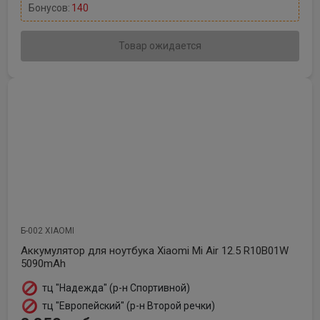
Бонусов:
140
Товар ожидается
Б-002 XIAOMI
Аккумулятор для ноутбука Xiaomi Mi Air 12.5 R10B01W
5090mAh
тц "Надежда" (р-н Спортивной)
тц "Европейский" (р-н Второй речки)