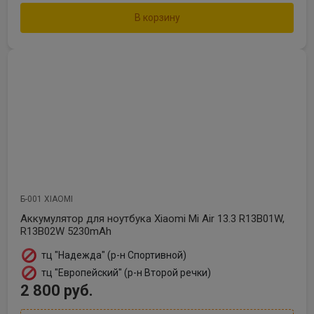
В корзину
Б-001 XIAOMI
Аккумулятор для ноутбука Xiaomi Mi Air 13.3 R13B01W,
R13B02W 5230mAh
тц "Надежда" (р-н Спортивной)
тц "Европейский" (р-н Второй речки)
2 800 руб.