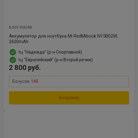
Б-009 XIAOMI
Аккумулятор для ноутбука Mi RedMibook N15B02W,
2600mAh
тц "Надежда" (р-н Спортивной)
тц "Европейский" (р-н Второй речки)
2 800 руб.
Бонусов:
140
В корзину