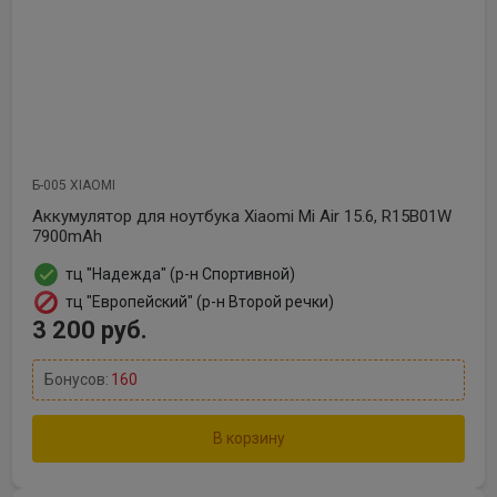
Б-005 XIAOMI
Аккумулятор для ноутбука Xiaomi Mi Air 15.6, R15B01W
7900mAh
тц "Надежда" (р-н Спортивной)
тц "Европейский" (р-н Второй речки)
3 200 руб.
Бонусов:
160
В корзину