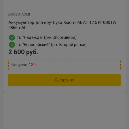
Б-003 XIAOMI
Аккумулятор для ноутбука Xiaomi Mi Air 12.5 R10B01W
4866mAh
тц "Надежда" (р-н Спортивной)
тц "Европейский" (р-н Второй речки)
2 600 руб.
Бонусов:
130
В корзину