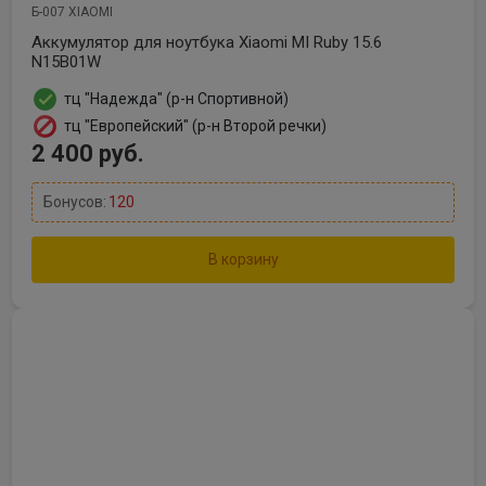
Б-007 XIAOMI
Аккумулятор для ноутбука Xiaomi MI Ruby 15.6
N15B01W
тц "Надежда" (р-н Спортивной)
тц "Европейский" (р-н Второй речки)
2 400 руб.
Бонусов:
120
В корзину