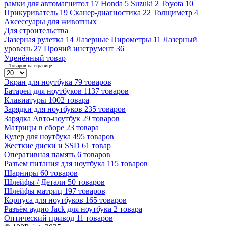
рамки для автомагнитол
17
Honda
5
Suzuki
2
Toyota
10
Прикуриватель
19
Сканер-диагностика
22
Толщиметр
4
Аксессуары для животных
Для строительства
Лазерная рулетка
14
Лазерные Пирометры
11
Лазерный
уровень
27
Прочий инструмент
36
Уценённый товар
Товаров на странице:
Экран для ноутбука
79 товаров
Батареи для ноутбуков
1137 товаров
Клавиатуры
1002 товара
Зарядки для ноутбуков
235 товаров
Зарядка Авто-ноутбук
29 товаров
Матрицы в сборе
23 товара
Кулер для ноутбука
495 товаров
Жесткие диски и SSD
61 товар
Оперативная память
6 товаров
Разъем питания для ноутбука
115 товаров
Шарниры
60 товаров
Шлейфы / Детали
50 товаров
Шлейфы матриц
197 товаров
Корпуса для ноутбуков
165 товаров
Разъём аудио Jack для ноутбука
2 товара
Оптический привод
11 товаров