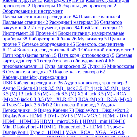
Кабеля и другое
13
Картридж
19
HP
19
Комплектующие для
проекторов
2
Проекторы
16
Экраны для проекторов
2
Оборудование и инструмент
Паяльные станции и расходники
84
Паяльные ванные
4
Паяльные станции
42
Расходный материал
36
Сепаратор
вакуумный
2
Инструмент, прочее
84
PostCard, тестеры
12
Инструмент
28
Прочее
44
Блоки питания, измерительные
приборы
38
Лабораторный блок
26
Мультиметр
5
Щупы и
прочее
7
Сетевое оборудование
45
Конектор, соеденитель
RJ11
4
Конектор, соеденитель RJ45
9
Обжимной инструмент
3
Патч-корд (витая пара)
15
Патч-корд (оптоволокно)
5
Сетевая
карта, адаптер
5
Тестер (сетевого оборудования)
4
RS
преобразователи
11
Лупа, микроскоп
22
Лупы
16
Микроскопы
6
Осушители воздуха
3
Подсветка телевизора
62
Кабели, шлейфы, переходники
USB Кабеля переходники
36
Аудио конвектор, трансивер
3
Аудио-Кабеля
43
jack 3.5 (M) - jack 3.5 (F)
4
jack 3.5 (M) - jack
3.5 (M)
13
jack 3.5 (M) - jack 6.5 (M) X2
4
jack 3.5 (M) - RCA
(M) x2
6
jack 6.3-3.5 (M) - XLR (F)
3
RCA (M) x3 - RCA (M) x3
4
Type-C - jack 3.5 (M)
2
Оптический провод
7
Аудио-
Переходники
19
Видео-Кабели
73
DisplayPort - DisplayPort
2
DisplayPort - HDMI
3
DVI - DVI
5
DVI - VGA
1
HDMI - DVI
4
HDMI - HDMI
36
HDMI - microUSB
1
HDMI - miniHDMI
6
Mini DisplayPort - HDMI
2
Thunderbolt 3 - HDMI
1
Type-c -
DisplayPort
1
Type-c - HDMI
1
VGA - RCA
1
VGA - VGA
9