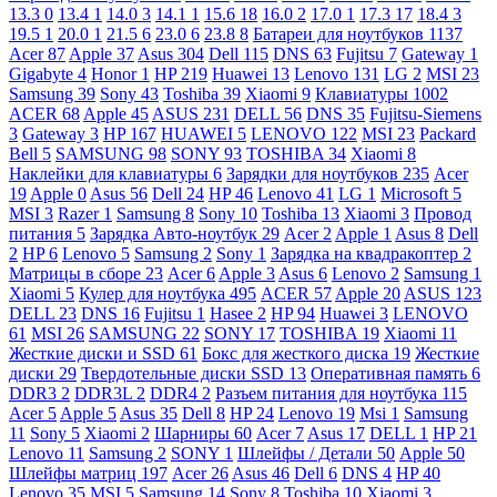
13.3
0
13.4
1
14.0
3
14.1
1
15.6
18
16.0
2
17.0
1
17.3
17
18.4
3
19.5
1
20.0
1
21.5
6
23.0
6
23.8
8
Батареи для ноутбуков
1137
Acer
87
Apple
37
Asus
304
Dell
115
DNS
63
Fujitsu
7
Gateway
1
Gigabyte
4
Honor
1
HP
219
Huawei
13
Lenovo
131
LG
2
MSI
23
Samsung
39
Sony
43
Toshiba
39
Xiaomi
9
Клавиатуры
1002
ACER
68
Apple
45
ASUS
231
DELL
56
DNS
35
Fujitsu-Siemens
3
Gateway
3
HP
167
HUAWEI
5
LENOVO
122
MSI
23
Packard
Bell
5
SAMSUNG
98
SONY
93
TOSHIBA
34
Xiaomi
8
Наклейки для клавиатуры
6
Зарядки для ноутбуков
235
Acer
19
Apple
0
Asus
56
Dell
24
HP
46
Lenovo
41
LG
1
Microsoft
5
MSI
3
Razer
1
Samsung
8
Sony
10
Toshiba
13
Xiaomi
3
Провод
питания
5
Зарядка Авто-ноутбук
29
Acer
2
Apple
1
Asus
8
Dell
2
HP
6
Lenovo
5
Samsung
2
Sony
1
Зарядка на квадракоптер
2
Матрицы в сборе
23
Acer
6
Apple
3
Asus
6
Lenovo
2
Samsung
1
Xiaomi
5
Кулер для ноутбука
495
ACER
57
Apple
20
ASUS
123
DELL
23
DNS
16
Fujitsu
1
Hasee
2
HP
94
Huawei
3
LENOVO
61
MSI
26
SAMSUNG
22
SONY
17
TOSHIBA
19
Xiaomi
11
Жесткие диски и SSD
61
Бокс для жесткого диска
19
Жесткие
диски
29
Твердотельные диски SSD
13
Оперативная память
6
DDR3
2
DDR3L
2
DDR4
2
Разъем питания для ноутбука
115
Acer
5
Apple
5
Asus
35
Dell
8
HP
24
Lenovo
19
Msi
1
Samsung
11
Sony
5
Xiaomi
2
Шарниры
60
Acer
7
Asus
17
DELL
1
HP
21
Lenovo
11
Samsung
2
SONY
1
Шлейфы / Детали
50
Apple
50
Шлейфы матриц
197
Acer
26
Asus
46
Dell
6
DNS
4
HP
40
Lenovo
35
MSI
5
Samsung
14
Sony
8
Toshiba
10
Xiaomi
3