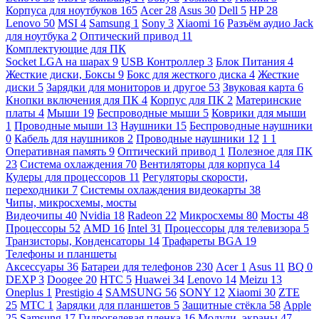
Корпуса для ноутбуков
165
Acer
28
Asus
30
Dell
5
HP
28
Lenovo
50
MSI
4
Samsung
1
Sony
3
Xiaomi
16
Разъём аудио Jack
для ноутбука
2
Оптический привод
11
Комплектующие для ПК
Socket LGA на шарах
9
USB Контроллер
3
Блок Питания
4
Жесткие диски, Боксы
9
Бокс для жесткого диска
4
Жесткие
диски
5
Зарядки для мониторов и другое
53
Звуковая карта
6
Кнопки включения для ПК
4
Корпус для ПК
2
Материнские
платы
4
Мыши
19
Беспроводные мыши
5
Коврики для мыши
1
Проводные мыши
13
Наушники
15
Беспроводные наушники
0
Кабель для наушников
2
Проводные наушники
12
1
1
Оперативная память
9
Оптический привод
1
Полезное для ПК
23
Система охлаждения
70
Вентиляторы для корпуса
14
Кулеры для процессоров
11
Регуляторы скорости,
переходники
7
Системы охлаждения видеокарты
38
Чипы, микросхемы, мосты
Видеочипы
40
Nvidia
18
Radeon
22
Микросхемы
80
Мосты
48
Процессоры
52
AMD
16
Intel
31
Процессоры для телевизора
5
Транзисторы, Конденсаторы
14
Трафареты BGA
19
Телефоны и планшеты
Аксессуары
36
Батареи для телефонов
230
Acer
1
Asus
11
BQ
0
DEXP
3
Doogee
20
HTC
5
Huawei
34
Lenovo
14
Meizu
13
Oneplus
1
Prestigio
4
SAMSUNG
56
SONY
12
Xiaomi
30
ZTE
25
МТС
1
Зарядки для планшетов
5
Защитные стёкла
58
Apple
25
Samsung
17
Гидрогелевая пленка
16
Модули, экраны
47