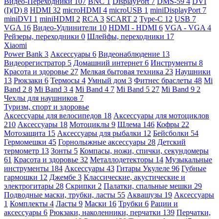
Видео-Переходники
107
BNC
1
DisplayPort
7
DMS-59
4
DVI
(I)(D)
8
HDMI
32
microHDMI
4
microUSB
1
miniDisplayPort
7
miniDVI
1
miniHDMI
2
RCA
3
SCART
2
Type-C
12
USB
7
VGA
16
Видео-Удлинители
10
HDMI - HDMI
6
VGA - VGA
4
Рейзеры, переходники
0
Шлейфы, переходники
17
Xiaomi
Power Bank
3
Аксессуары
6
Видеонаблюдение
13
Видеорегистратор
5
Домашний интернет
6
Инструменты
8
Красота и здоровье
27
Мелкая бытовая техника
23
Наушники
13
Рюкзаки
6
Термосы
4
Умный дом
3
Фитнес браслеты
48
Mi
Band 2
8
Mi Band 3
4
Mi Band 4
7
Mi Band 5
27
Mi Band 9
2
Чехлы для наушников
7
Туризм, спорт и здоровье
Аксессуары для велосипедов
18
Аксессуары для мотоциклов
210
Аксессуары
18
Мотоциклы
9
Шлема
146
Кофры
22
Мотозащита
15
Аксессуары для рыбалки
12
Бейсболки
54
Гермомешки
45
Горнолыжные аксессуары
28
Детский
термометр
13
Зонты
5
Компасы, ножи, спички, секундомеры
61
Красота и здоровье
32
Металлодетекторы
14
Музыкальные
инструменты
184
Аксессуары
43
Гитары Укулеле
96
Губные
гармошки
12
Джембе
3
Классические, акустические и
электрогитары
28
Скрипки
2
Палатки, спальные мешки
29
Подводные маски, трубки, ласты
55
Аквашузы
19
Аксессуары
1
Комплекты
4
Ласты
9
Маски
16
Трубки
6
Рации и
аксессуары
6
Рюкзаки, наколенники, перчатки
139
Перчатки,