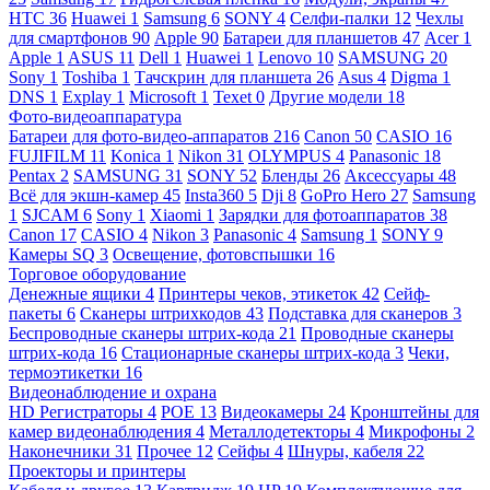
HTC
36
Huawei
1
Samsung
6
SONY
4
Селфи-палки
12
Чехлы
для смартфонов
90
Apple
90
Батареи для планшетов
47
Acer
1
Apple
1
ASUS
11
Dell
1
Huawei
1
Lenovo
10
SAMSUNG
20
Sony
1
Toshiba
1
Тачскрин для планшета
26
Asus
4
Digma
1
DNS
1
Explay
1
Microsoft
1
Texet
0
Другие модели
18
Фото-видеоаппаратура
Батареи для фото-видео-аппаратов
216
Canon
50
CASIO
16
FUJIFILM
11
Konica
1
Nikon
31
OLYMPUS
4
Panasonic
18
Pentax
2
SAMSUNG
31
SONY
52
Бленды
26
Аксессуары
48
Всё для экшн-камер
45
Insta360
5
Dji
8
GoPro Hero
27
Samsung
1
SJCAM
6
Sony
1
Xiaomi
1
Зарядки для фотоаппаратов
38
Canon
17
CASIO
4
Nikon
3
Panasonic
4
Samsung
1
SONY
9
Камеры SQ
3
Освещение, фотовспышки
16
Торговое оборудование
Денежные ящики
4
Принтеры чеков, этикеток
42
Сейф-
пакеты
6
Сканеры штрихкодов
43
Подставка для сканеров
3
Беспроводные сканеры штрих-кода
21
Проводные сканеры
штрих-кода
16
Стационарные сканеры штрих-кода
3
Чеки,
термоэтикетки
16
Видеонаблюдение и охрана
HD Регистраторы
4
POE
13
Видеокамеры
24
Кронштейны для
камер видеонаблюдения
4
Металлодетекторы
4
Микрофоны
2
Наконечники
31
Прочее
12
Сейфы
4
Шнуры, кабеля
22
Проекторы и принтеры