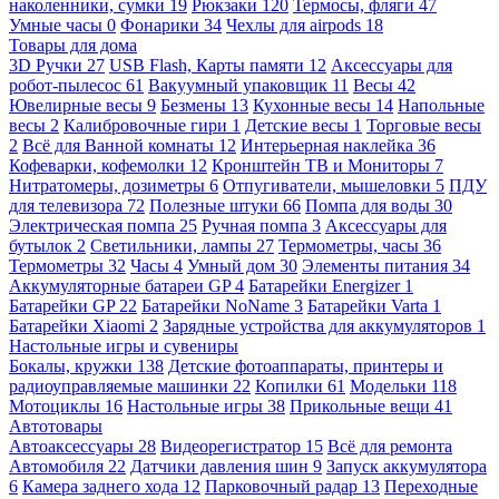
наколенники, сумки
19
Рюкзаки
120
Термосы, фляги
47
Умные часы
0
Фонарики
34
Чехлы для airpods
18
Товары для дома
3D Ручки
27
USB Flash, Карты памяти
12
Аксессуары для
робот-пылесос
61
Вакуумный упаковщик
11
Весы
42
Ювелирные весы
9
Безмены
13
Кухонные весы
14
Напольные
весы
2
Калибровочные гири
1
Детские весы
1
Торговые весы
2
Всё для Ванной комнаты
12
Интерьерная наклейка
36
Кофеварки, кофемолки
12
Кронштейн ТВ и Мониторы
7
Нитратомеры, дозиметры
6
Отпугиватели, мышеловки
5
ПДУ
для телевизора
72
Полезные штуки
66
Помпа для воды
30
Электрическая помпа
25
Ручная помпа
3
Аксессуары для
бутылок
2
Светильники, лампы
27
Термометры, часы
36
Термометры
32
Часы
4
Умный дом
30
Элементы питания
34
Аккумуляторные батареи GP
4
Батарейки Energizer
1
Батарейки GP
22
Батарейки NoName
3
Батарейки Varta
1
Батарейки Xiaomi
2
Зарядные устройства для аккумуляторов
1
Настольные игры и сувениры
Бокалы, кружки
138
Детские фотоаппараты, принтеры и
радиоуправляемые машинки
22
Копилки
61
Модельки
118
Мотоциклы
16
Настольные игры
38
Прикольные вещи
41
Автотовары
Автоаксессуары
28
Видеорегистратор
15
Всё для ремонта
Автомобиля
22
Датчики давления шин
9
Запуск аккумулятора
6
Камера заднего хода
12
Парковочный радар
13
Переходные