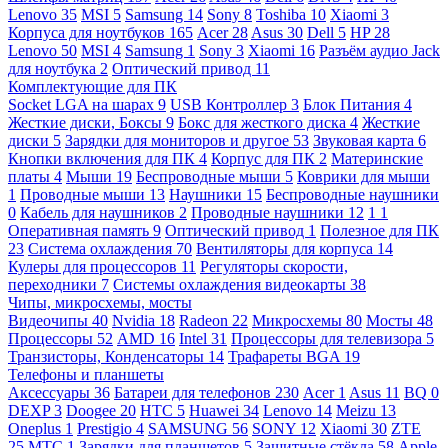
Lenovo
35
MSI
5
Samsung
14
Sony
8
Toshiba
10
Xiaomi
3
Корпуса для ноутбуков
165
Acer
28
Asus
30
Dell
5
HP
28
Lenovo
50
MSI
4
Samsung
1
Sony
3
Xiaomi
16
Разъём аудио Jack
для ноутбука
2
Оптический привод
11
Комплектующие для ПК
Socket LGA на шарах
9
USB Контроллер
3
Блок Питания
4
Жесткие диски, Боксы
9
Бокс для жесткого диска
4
Жесткие
диски
5
Зарядки для мониторов и другое
53
Звуковая карта
6
Кнопки включения для ПК
4
Корпус для ПК
2
Материнские
платы
4
Мыши
19
Беспроводные мыши
5
Коврики для мыши
1
Проводные мыши
13
Наушники
15
Беспроводные наушники
0
Кабель для наушников
2
Проводные наушники
12
1
1
Оперативная память
9
Оптический привод
1
Полезное для ПК
23
Система охлаждения
70
Вентиляторы для корпуса
14
Кулеры для процессоров
11
Регуляторы скорости,
переходники
7
Системы охлаждения видеокарты
38
Чипы, микросхемы, мосты
Видеочипы
40
Nvidia
18
Radeon
22
Микросхемы
80
Мосты
48
Процессоры
52
AMD
16
Intel
31
Процессоры для телевизора
5
Транзисторы, Конденсаторы
14
Трафареты BGA
19
Телефоны и планшеты
Аксессуары
36
Батареи для телефонов
230
Acer
1
Asus
11
BQ
0
DEXP
3
Doogee
20
HTC
5
Huawei
34
Lenovo
14
Meizu
13
Oneplus
1
Prestigio
4
SAMSUNG
56
SONY
12
Xiaomi
30
ZTE
25
МТС
1
Зарядки для планшетов
5
Защитные стёкла
58
Apple