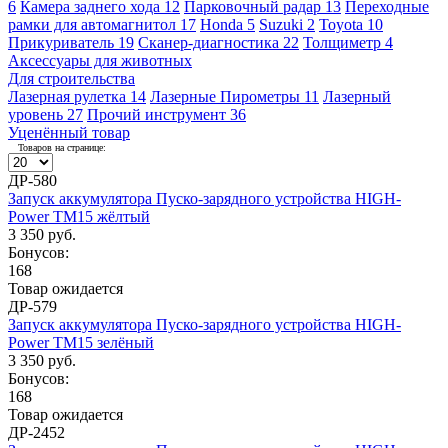
6
Камера заднего хода
12
Парковочный радар
13
Переходные
рамки для автомагнитол
17
Honda
5
Suzuki
2
Toyota
10
Прикуриватель
19
Сканер-диагностика
22
Толщиметр
4
Аксессуары для животных
Для строительства
Лазерная рулетка
14
Лазерные Пирометры
11
Лазерный
уровень
27
Прочий инструмент
36
Уценённый товар
Товаров на странице:
ДР-580
Запуск аккумулятора Пуско-зарядного устройства HIGH-
Power TM15 жёлтый
3 350 руб.
Бонусов:
168
Товар ожидается
ДР-579
Запуск аккумулятора Пуско-зарядного устройства HIGH-
Power TM15 зелёный
3 350 руб.
Бонусов:
168
Товар ожидается
ДР-2452