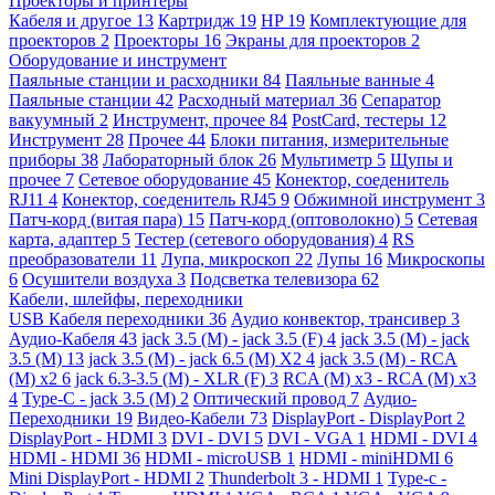
Проекторы и принтеры
Кабеля и другое
13
Картридж
19
HP
19
Комплектующие для
проекторов
2
Проекторы
16
Экраны для проекторов
2
Оборудование и инструмент
Паяльные станции и расходники
84
Паяльные ванные
4
Паяльные станции
42
Расходный материал
36
Сепаратор
вакуумный
2
Инструмент, прочее
84
PostCard, тестеры
12
Инструмент
28
Прочее
44
Блоки питания, измерительные
приборы
38
Лабораторный блок
26
Мультиметр
5
Щупы и
прочее
7
Сетевое оборудование
45
Конектор, соеденитель
RJ11
4
Конектор, соеденитель RJ45
9
Обжимной инструмент
3
Патч-корд (витая пара)
15
Патч-корд (оптоволокно)
5
Сетевая
карта, адаптер
5
Тестер (сетевого оборудования)
4
RS
преобразователи
11
Лупа, микроскоп
22
Лупы
16
Микроскопы
6
Осушители воздуха
3
Подсветка телевизора
62
Кабели, шлейфы, переходники
USB Кабеля переходники
36
Аудио конвектор, трансивер
3
Аудио-Кабеля
43
jack 3.5 (M) - jack 3.5 (F)
4
jack 3.5 (M) - jack
3.5 (M)
13
jack 3.5 (M) - jack 6.5 (M) X2
4
jack 3.5 (M) - RCA
(M) x2
6
jack 6.3-3.5 (M) - XLR (F)
3
RCA (M) x3 - RCA (M) x3
4
Type-C - jack 3.5 (M)
2
Оптический провод
7
Аудио-
Переходники
19
Видео-Кабели
73
DisplayPort - DisplayPort
2
DisplayPort - HDMI
3
DVI - DVI
5
DVI - VGA
1
HDMI - DVI
4
HDMI - HDMI
36
HDMI - microUSB
1
HDMI - miniHDMI
6
Mini DisplayPort - HDMI
2
Thunderbolt 3 - HDMI
1
Type-c -