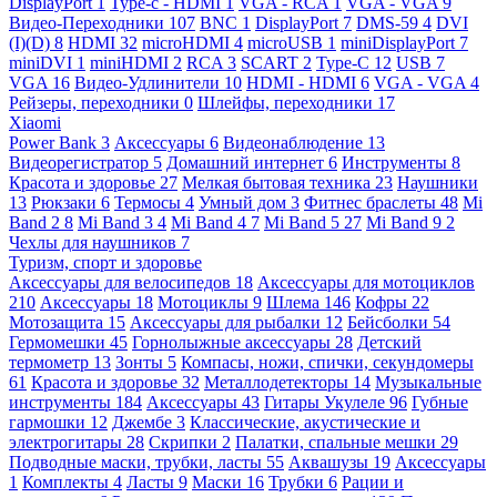
DisplayPort
1
Type-c - HDMI
1
VGA - RCA
1
VGA - VGA
9
Видео-Переходники
107
BNC
1
DisplayPort
7
DMS-59
4
DVI
(I)(D)
8
HDMI
32
microHDMI
4
microUSB
1
miniDisplayPort
7
miniDVI
1
miniHDMI
2
RCA
3
SCART
2
Type-C
12
USB
7
VGA
16
Видео-Удлинители
10
HDMI - HDMI
6
VGA - VGA
4
Рейзеры, переходники
0
Шлейфы, переходники
17
Xiaomi
Power Bank
3
Аксессуары
6
Видеонаблюдение
13
Видеорегистратор
5
Домашний интернет
6
Инструменты
8
Красота и здоровье
27
Мелкая бытовая техника
23
Наушники
13
Рюкзаки
6
Термосы
4
Умный дом
3
Фитнес браслеты
48
Mi
Band 2
8
Mi Band 3
4
Mi Band 4
7
Mi Band 5
27
Mi Band 9
2
Чехлы для наушников
7
Туризм, спорт и здоровье
Аксессуары для велосипедов
18
Аксессуары для мотоциклов
210
Аксессуары
18
Мотоциклы
9
Шлема
146
Кофры
22
Мотозащита
15
Аксессуары для рыбалки
12
Бейсболки
54
Гермомешки
45
Горнолыжные аксессуары
28
Детский
термометр
13
Зонты
5
Компасы, ножи, спички, секундомеры
61
Красота и здоровье
32
Металлодетекторы
14
Музыкальные
инструменты
184
Аксессуары
43
Гитары Укулеле
96
Губные
гармошки
12
Джембе
3
Классические, акустические и
электрогитары
28
Скрипки
2
Палатки, спальные мешки
29
Подводные маски, трубки, ласты
55
Аквашузы
19
Аксессуары
1
Комплекты
4
Ласты
9
Маски
16
Трубки
6
Рации и