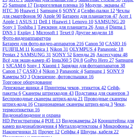
25
Samsung
17
Гидрогелевая пленка
16
Модули, экраны
47
HTC
36
Huawei
1
Samsung
6
SONY
4
Селфи-палки
12
Чехлы
для смартфонов
90
Apple
90
Батареи для планшетов
47
Acer
1
Apple
1
ASUS
11
Dell
1
Huawei
1
Lenovo
10
SAMSUNG
20
Sony
1
Toshiba
1
Тачскрин для планшета
26
Asus
4
Digma
1
DNS
1
Explay
1
Microsoft
1
Texet
0
Другие модели
18
Фото-видеоаппаратура
Батареи для фото-видео-аппаратов
216
Canon
50
CASIO
16
FUJIFILM
11
Konica
1
Nikon
31
OLYMPUS
4
Panasonic
18
Pentax
2
SAMSUNG
31
SONY
52
Бленды
26
Аксессуары
48
Всё для экшн-камер
45
Insta360
5
Dji
8
GoPro Hero
27
Samsung
1
SJCAM
6
Sony
1
Xiaomi
1
Зарядки для фотоаппаратов
38
Canon
17
CASIO
4
Nikon
3
Panasonic
4
Samsung
1
SONY
9
Камеры SQ
3
Освещение, фотовспышки
16
Торговое оборудование
Денежные ящики
4
Принтеры чеков, этикеток
42
Сейф-
пакеты
6
Сканеры штрихкодов
43
Подставка для сканеров
3
Беспроводные сканеры штрих-кода
21
Проводные сканеры
штрих-кода
16
Стационарные сканеры штрих-кода
3
Чеки,
термоэтикетки
16
Видеонаблюдение и охрана
HD Регистраторы
4
POE
13
Видеокамеры
24
Кронштейны для
камер видеонаблюдения
4
Металлодетекторы
4
Микрофоны
2
Наконечники
31
Прочее
12
Сейфы
4
Шнуры, кабеля
22