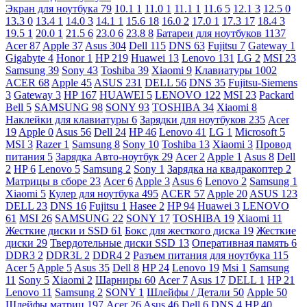
Экран для ноутбука
79
10.1
1
11.0
1
11.1
1
11.6
5
12.1
3
12.5
0
13.3
0
13.4
1
14.0
3
14.1
1
15.6
18
16.0
2
17.0
1
17.3
17
18.4
3
19.5
1
20.0
1
21.5
6
23.0
6
23.8
8
Батареи для ноутбуков
1137
Acer
87
Apple
37
Asus
304
Dell
115
DNS
63
Fujitsu
7
Gateway
1
Gigabyte
4
Honor
1
HP
219
Huawei
13
Lenovo
131
LG
2
MSI
23
Samsung
39
Sony
43
Toshiba
39
Xiaomi
9
Клавиатуры
1002
ACER
68
Apple
45
ASUS
231
DELL
56
DNS
35
Fujitsu-Siemens
3
Gateway
3
HP
167
HUAWEI
5
LENOVO
122
MSI
23
Packard
Bell
5
SAMSUNG
98
SONY
93
TOSHIBA
34
Xiaomi
8
Наклейки для клавиатуры
6
Зарядки для ноутбуков
235
Acer
19
Apple
0
Asus
56
Dell
24
HP
46
Lenovo
41
LG
1
Microsoft
5
MSI
3
Razer
1
Samsung
8
Sony
10
Toshiba
13
Xiaomi
3
Провод
питания
5
Зарядка Авто-ноутбук
29
Acer
2
Apple
1
Asus
8
Dell
2
HP
6
Lenovo
5
Samsung
2
Sony
1
Зарядка на квадракоптер
2
Матрицы в сборе
23
Acer
6
Apple
3
Asus
6
Lenovo
2
Samsung
1
Xiaomi
5
Кулер для ноутбука
495
ACER
57
Apple
20
ASUS
123
DELL
23
DNS
16
Fujitsu
1
Hasee
2
HP
94
Huawei
3
LENOVO
61
MSI
26
SAMSUNG
22
SONY
17
TOSHIBA
19
Xiaomi
11
Жесткие диски и SSD
61
Бокс для жесткого диска
19
Жесткие
диски
29
Твердотельные диски SSD
13
Оперативная память
6
DDR3
2
DDR3L
2
DDR4
2
Разъем питания для ноутбука
115
Acer
5
Apple
5
Asus
35
Dell
8
HP
24
Lenovo
19
Msi
1
Samsung
11
Sony
5
Xiaomi
2
Шарниры
60
Acer
7
Asus
17
DELL
1
HP
21
Lenovo
11
Samsung
2
SONY
1
Шлейфы / Детали
50
Apple
50
Шлейфы матриц
197
Acer
26
Asus
46
Dell
6
DNS
4
HP
40