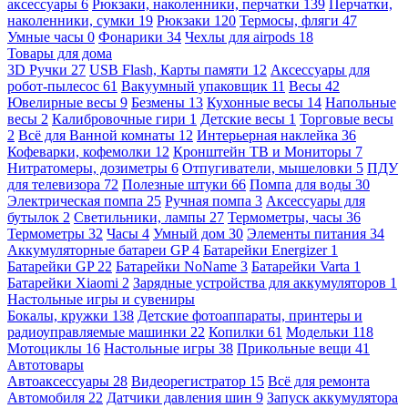
аксессуары
6
Рюкзаки, наколенники, перчатки
139
Перчатки,
наколенники, сумки
19
Рюкзаки
120
Термосы, фляги
47
Умные часы
0
Фонарики
34
Чехлы для airpods
18
Товары для дома
3D Ручки
27
USB Flash, Карты памяти
12
Аксессуары для
робот-пылесос
61
Вакуумный упаковщик
11
Весы
42
Ювелирные весы
9
Безмены
13
Кухонные весы
14
Напольные
весы
2
Калибровочные гири
1
Детские весы
1
Торговые весы
2
Всё для Ванной комнаты
12
Интерьерная наклейка
36
Кофеварки, кофемолки
12
Кронштейн ТВ и Мониторы
7
Нитратомеры, дозиметры
6
Отпугиватели, мышеловки
5
ПДУ
для телевизора
72
Полезные штуки
66
Помпа для воды
30
Электрическая помпа
25
Ручная помпа
3
Аксессуары для
бутылок
2
Светильники, лампы
27
Термометры, часы
36
Термометры
32
Часы
4
Умный дом
30
Элементы питания
34
Аккумуляторные батареи GP
4
Батарейки Energizer
1
Батарейки GP
22
Батарейки NoName
3
Батарейки Varta
1
Батарейки Xiaomi
2
Зарядные устройства для аккумуляторов
1
Настольные игры и сувениры
Бокалы, кружки
138
Детские фотоаппараты, принтеры и
радиоуправляемые машинки
22
Копилки
61
Модельки
118
Мотоциклы
16
Настольные игры
38
Прикольные вещи
41
Автотовары
Автоаксессуары
28
Видеорегистратор
15
Всё для ремонта
Автомобиля
22
Датчики давления шин
9
Запуск аккумулятора