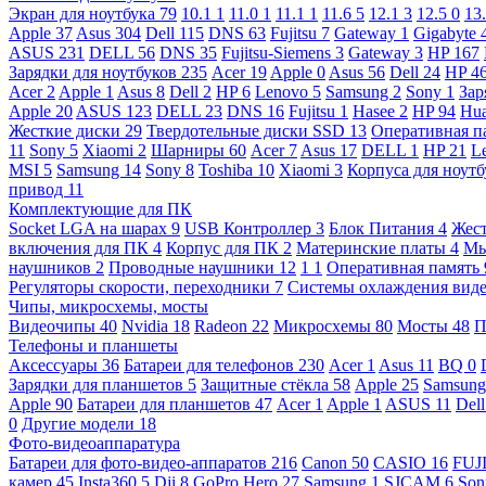
Экран для ноутбука
79
10.1
1
11.0
1
11.1
1
11.6
5
12.1
3
12.5
0
13
Apple
37
Asus
304
Dell
115
DNS
63
Fujitsu
7
Gateway
1
Gigabyte
ASUS
231
DELL
56
DNS
35
Fujitsu-Siemens
3
Gateway
3
HP
167
Зарядки для ноутбуков
235
Acer
19
Apple
0
Asus
56
Dell
24
HP
4
Acer
2
Apple
1
Asus
8
Dell
2
HP
6
Lenovo
5
Samsung
2
Sony
1
Зар
Apple
20
ASUS
123
DELL
23
DNS
16
Fujitsu
1
Hasee
2
HP
94
Hu
Жесткие диски
29
Твердотельные диски SSD
13
Оперативная п
11
Sony
5
Xiaomi
2
Шарниры
60
Acer
7
Asus
17
DELL
1
HP
21
L
MSI
5
Samsung
14
Sony
8
Toshiba
10
Xiaomi
3
Корпуса для ноут
привод
11
Комплектующие для ПК
Socket LGA на шарах
9
USB Контроллер
3
Блок Питания
4
Жест
включения для ПК
4
Корпус для ПК
2
Материнские платы
4
М
наушников
2
Проводные наушники
12
1
1
Оперативная память
Регуляторы скорости, переходники
7
Системы охлаждения вид
Чипы, микросхемы, мосты
Видеочипы
40
Nvidia
18
Radeon
22
Микросхемы
80
Мосты
48
П
Телефоны и планшеты
Аксессуары
36
Батареи для телефонов
230
Acer
1
Asus
11
BQ
0
Зарядки для планшетов
5
Защитные стёкла
58
Apple
25
Samsun
Apple
90
Батареи для планшетов
47
Acer
1
Apple
1
ASUS
11
Del
0
Другие модели
18
Фото-видеоаппаратура
Батареи для фото-видео-аппаратов
216
Canon
50
CASIO
16
FUJ
камер
45
Insta360
5
Dji
8
GoPro Hero
27
Samsung
1
SJCAM
6
So