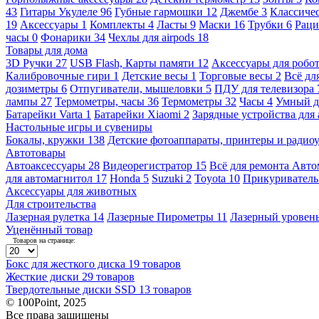
43
Гитары Укулеле
96
Губные гармошки
12
Джембе
3
Классичес
19
Аксессуары
1
Комплекты
4
Ласты
9
Маски
16
Трубки
6
Раци
часы
0
Фонарики
34
Чехлы для airpods
18
Товары для дома
3D Ручки
27
USB Flash, Карты памяти
12
Аксессуары для робо
Калибровочные гири
1
Детские весы
1
Торговые весы
2
Всё дл
дозиметры
6
Отпугиватели, мышеловки
5
ПДУ для телевизора
лампы
27
Термометры, часы
36
Термометры
32
Часы
4
Умный 
Батарейки Varta
1
Батарейки Xiaomi
2
Зарядные устройства для
Настольные игры и сувениры
Бокалы, кружки
138
Детские фотоаппараты, принтеры и ради
Автотовары
Автоаксессуары
28
Видеорегистратор
15
Всё для ремонта Авт
для автомагнитол
17
Honda
5
Suzuki
2
Toyota
10
Прикуривател
Аксессуары для животных
Для строительства
Лазерная рулетка
14
Лазерные Пирометры
11
Лазерный уровен
Уценённый товар
Товаров на странице:
Бокс для жесткого диска
19 товаров
Жесткие диски
29 товаров
Твердотельные диски SSD
13 товаров
© 100Point, 2025
Все права защищены