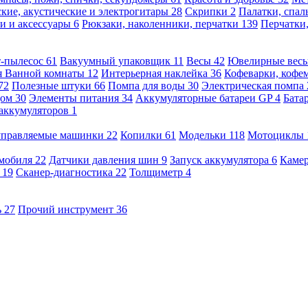
кие, акустические и электрогитары
28
Скрипки
2
Палатки, спа
и и аксессуары
6
Рюкзаки, наколенники, перчатки
139
Перчатки
т-пылесос
61
Вакуумный упаковщик
11
Весы
42
Ювелирные вес
я Ванной комнаты
12
Интерьерная наклейка
36
Кофеварки, кофе
72
Полезные штуки
66
Помпа для воды
30
Электрическая помпа
дом
30
Элементы питания
34
Аккумуляторные батареи GP
4
Бата
 аккумуляторов
1
оуправляемые машинки
22
Копилки
61
Модельки
118
Мотоциклы
омобиля
22
Датчики давления шин
9
Запуск аккумулятора
6
Камер
ь
19
Сканер-диагностика
22
Толщиметр
4
ь
27
Прочий инструмент
36