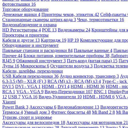
фотовспышки
16
Торговое оборудование
Денежные ящики
4
Принтеры чеков, этикеток
42
Сейф-пакеты
Стационарные сканеры штрих-кода
3
Чеки, термоэтикетки
16
Видеонаблюдение и охрана
HD Регистраторы
4
POE
13
Видеокамеры
24
Кронштейны для 
Проекторы и принтеры
Кабеля и другое
13
Картридж
19
HP
19
Комплектующие для пр
Оборудование и инструмент
Паяльные станции и расходники
84
Паяльные ванные
4
Паяльн
Прочее
44
Блоки питания, измерительные приборы
38
Лаборат
RJ45
9
Обжимной инструмент
3
Патч-корд (витая пара)
15
Патч
Лупы
16
Микроскопы
6
Осушители воздуха
3
Подсветка телев
Кабели, шлейфы, переходники
USB Кабеля переходники
36
Аудио конвектор, трансивер
3
Ауд
6.3-3.5 (M) - XLR (F)
3
RCA (M) x3 - RCA (M) x3
4
Type-C - jack
DVI
5
DVI - VGA
1
HDMI - DVI
4
HDMI - HDMI
36
HDMI - mi
RCA
1
VGA - VGA
9
Видео-Переходники
107
BNC
1
DisplayPo
12
USB
7
VGA
16
Видео-Удлинители
10
HDMI - HDMI
6
VGA 
Xiaomi
Power Bank
3
Аксессуары
6
Видеонаблюдение
13
Видеорегист
Термосы
4
Умный дом
3
Фитнес браслеты
48
Mi Band 2
8
Mi Ba
Туризм, спорт и здоровье
Аксессуары для велосипедов
18
Аксессуары для мотоциклов
21
Горнолыжные аксессуары
28
Детский термометр
13
Зонты
5
Ко