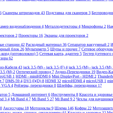
6
Сканеры штрихкодов
43
Подставка для сканеров
3
Беспроводн
камер видеонаблюдения
4
Металлодетекторы
4
Микрофоны
2
На
оекторов
2
Проекторы
16
Экраны для проекторов
2
ые станции
42
Расходный материал
36
Сепаратор вакуумный
2
И
орный блок
26
Мультиметр
5
Щупы и прочее
7
Сетевое оборудо
-корд (оптоволокно)
5
Сетевая карта, адаптер
5
Тестер (сетевого
изора
62
ио-Кабеля
43
jack 3.5 (M) - jack 3.5 (F)
4
jack 3.5 (M) - jack 3.5 (M)
 3.5 (M)
2
Оптический провод
7
Аудио-Переходники
19
Видео-К
croUSB
1
HDMI - miniHDMI
6
Mini DisplayPort - HDMI
2
Thunderb
rt
7
DMS-59
4
DVI (I)(D)
8
HDMI
32
microHDMI
4
microUSB
1
min
- VGA
4
Рейзеры, переходники
0
Шлейфы, переходники
17
ратор
5
Домашний интернет
6
Инструменты
8
Красота и здоровь
nd 3
4
Mi Band 4
7
Mi Band 5
27
Mi Band 9
2
Чехлы для наушник
0
Аксессуары
18
Мотоциклы
9
Шлема
146
Кофры
22
Мотозащит
мпасы, ножи, спички, секундомеры
61
Красота и здоровье
32
Ме