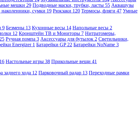
льные мешки
29
Подводные маски, трубки, ласты
55
Аквашузы
, наколенники, сумки
19
Рюкзаки
120
Термосы, фляги
47
Умные
ы
9
Безмены
13
Кухонные весы
14
Напольные весы
2
молки
12
Кронштейн ТВ и Мониторы
7
Нитратомеры,
25
Ручная помпа
3
Аксессуары для бутылок
2
Светильники,
рейки Energizer
1
Батарейки GP
22
Батарейки NoName
3
16
Настольные игры
38
Прикольные вещи
41
а заднего хода
12
Парковочный радар
13
Переходные рамки