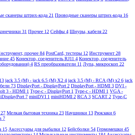
ые сканеры штрих-кода
21
Проводные сканеры штрих-кода
16
конечники
31
Прочее
12
Сейфы
4
Шнуры, кабеля
22
нструмент, прочее
84
PostCard, тестеры
12
Инструмент
28
вание
45
Конектор, соеденитель RJ11
4
Конектор, соеденитель
 оборудования)
4
RS преобразователи
11
Лупа, микроскоп
22
13
jack 3.5 (M) - jack 6.5 (M) X2
4
jack 3.5 (M) - RCA (M) x2
6
jack
абели
73
DisplayPort - DisplayPort
2
DisplayPort - HDMI
3
DVI -
olt 3 - HDMI
1
Type-c - DisplayPort
1
Type-c - HDMI
1
VGA -
iDisplayPort
7
miniDVI
1
miniHDMI
2
RCA
3
SCART
2
Type-C
е
27
Мелкая бытовая техника
23
Наушники
13
Рюкзаки
6
ов
7
а
15
Аксессуары для рыбалки
12
Бейсболки
54
Гермомешки
45
таллодетекторы
14
Музыкальные инструменты
184
Аксессуары