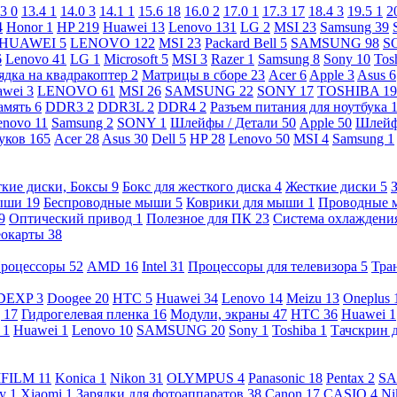
.3
0
13.4
1
14.0
3
14.1
1
15.6
18
16.0
2
17.0
1
17.3
17
18.4
3
19.5
1
2
4
Honor
1
HP
219
Huawei
13
Lenovo
131
LG
2
MSI
23
Samsung
39
HUAWEI
5
LENOVO
122
MSI
23
Packard Bell
5
SAMSUNG
98
S
6
Lenovo
41
LG
1
Microsoft
5
MSI
3
Razer
1
Samsung
8
Sony
10
Tos
ядка на квадракоптер
2
Матрицы в сборе
23
Acer
6
Apple
3
Asus
6
awei
3
LENOVO
61
MSI
26
SAMSUNG
22
SONY
17
TOSHIBA
19
амять
6
DDR3
2
DDR3L
2
DDR4
2
Разъем питания для ноутбука
enovo
11
Samsung
2
SONY
1
Шлейфы / Детали
50
Apple
50
Шлейф
буков
165
Acer
28
Asus
30
Dell
5
HP
28
Lenovo
50
MSI
4
Samsung
1
кие диски, Боксы
9
Бокс для жесткого диска
4
Жесткие диски
5
ыши
19
Беспроводные мыши
5
Коврики для мыши
1
Проводные
9
Оптический привод
1
Полезное для ПК
23
Система охлаждени
еокарты
38
роцессоры
52
AMD
16
Intel
31
Процессоры для телевизора
5
Тра
DEXP
3
Doogee
20
HTC
5
Huawei
34
Lenovo
14
Meizu
13
Oneplus
g
17
Гидрогелевая пленка
16
Модули, экраны
47
HTC
36
Huawei
1
l
1
Huawei
1
Lenovo
10
SAMSUNG
20
Sony
1
Toshiba
1
Тачскрин 
IFILM
11
Konica
1
Nikon
31
OLYMPUS
4
Panasonic
18
Pentax
2
S
ny
1
Xiaomi
1
Зарядки для фотоаппаратов
38
Canon
17
CASIO
4
Ni