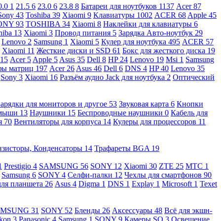
0.0
1
21.5
6
23.0
6
23.8
8
Батареи для ноутбуков
1137
Acer
87
Sony
43
Toshiba
39
Xiaomi
9
Клавиатуры
1002
ACER
68
Apple
45
ONY
93
TOSHIBA
34
Xiaomi
8
Наклейки для клавиатуры
6
hiba
13
Xiaomi
3
Провод питания
5
Зарядка Авто-ноутбук
29
Lenovo
2
Samsung
1
Xiaomi
5
Кулер для ноутбука
495
ACER
57
Xiaomi
11
Жесткие диски и SSD
61
Бокс для жесткого диска
19
115
Acer
5
Apple
5
Asus
35
Dell
8
HP
24
Lenovo
19
Msi
1
Samsung
ы матриц
197
Acer
26
Asus
46
Dell
6
DNS
4
HP
40
Lenovo
35
Sony
3
Xiaomi
16
Разъём аудио Jack для ноутбука
2
Оптический
Зарядки для мониторов и другое
53
Звуковая карта
6
Кнопки
 мыши
13
Наушники
15
Беспроводные наушники
0
Кабель для
я
70
Вентиляторы для корпуса
14
Кулеры для процессоров
11
нзисторы, Конденсаторы
14
Трафареты BGA
19
1
Prestigio
4
SAMSUNG
56
SONY
12
Xiaomi
30
ZTE
25
МТС
1
Samsung
6
SONY
4
Селфи-палки
12
Чехлы для смартфонов
90
для планшета
26
Asus
4
Digma
1
DNS
1
Explay
1
Microsoft
1
Texet
AMSUNG
31
SONY
52
Бленды
26
Аксессуары
48
Всё для экшн-
kon
3
Panasonic
4
Samsung
1
SONY
9
Камеры SQ
3
Освещение,