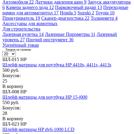
Автомобиля
22
Датчики давления шин
9
Запуск аккумулятора
6
Камера заднего хода
12
Парковочный радар
13
Переходные
рамки для автомагнитол
17
Honda
5
Suzuki
2
Toyota
10
Прикуриватель
19
Сканер-диагностика
22
Толщиметр
4
Аксессуары для животных
Для строительства
Лазерная рулетка
14
Лазерные Пирометры
11
Лазерный
уровень
27
Прочий инструмент
36
Уценённый товар
Товаров на странице:
ШЛ-015 HP
Шлейф матрицы для ноутбука HP 4410s, 4411s, 4413s
500 руб.
Бонусов:
25
В корзину
ШЛ-008 HP
Шлейф матрицы для ноутбука HP 15-j000
550 руб.
Бонусов:
28
В корзину
ШЛ-023 HP
Шлейф матрицы HP dv6-1000 LCD