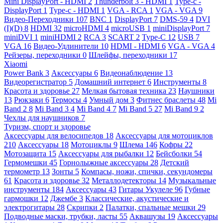
Mini DisplayPort - HDMI
2
Thunderbolt 3 - HDMI
1
Type-c -
DisplayPort
1
Type-c - HDMI
1
VGA - RCA
1
VGA - VGA
9
Видео-Переходники
107
BNC
1
DisplayPort
7
DMS-59
4
DVI
(I)(D)
8
HDMI
32
microHDMI
4
microUSB
1
miniDisplayPort
7
miniDVI
1
miniHDMI
2
RCA
3
SCART
2
Type-C
12
USB
7
VGA
16
Видео-Удлинители
10
HDMI - HDMI
6
VGA - VGA
4
Рейзеры, переходники
0
Шлейфы, переходники
17
Xiaomi
Power Bank
3
Аксессуары
6
Видеонаблюдение
13
Видеорегистратор
5
Домашний интернет
6
Инструменты
8
Красота и здоровье
27
Мелкая бытовая техника
23
Наушники
13
Рюкзаки
6
Термосы
4
Умный дом
3
Фитнес браслеты
48
Mi
Band 2
8
Mi Band 3
4
Mi Band 4
7
Mi Band 5
27
Mi Band 9
2
Чехлы для наушников
7
Туризм, спорт и здоровье
Аксессуары для велосипедов
18
Аксессуары для мотоциклов
210
Аксессуары
18
Мотоциклы
9
Шлема
146
Кофры
22
Мотозащита
15
Аксессуары для рыбалки
12
Бейсболки
54
Гермомешки
45
Горнолыжные аксессуары
28
Детский
термометр
13
Зонты
5
Компасы, ножи, спички, секундомеры
61
Красота и здоровье
32
Металлодетекторы
14
Музыкальные
инструменты
184
Аксессуары
43
Гитары Укулеле
96
Губные
гармошки
12
Джембе
3
Классические, акустические и
электрогитары
28
Скрипки
2
Палатки, спальные мешки
29
Подводные маски, трубки, ласты
55
Аквашузы
19
Аксессуары