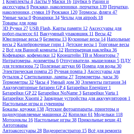
1
Комплекты
4
Ласты
9
Маски
16
Трубки
6
Рации и
аксессуары
6
Рюкзаки, наколенники, перчатки
139
Перчатки,
наколенники, сумки
19
Рюкзаки
120
Термосы, фляги
47
Умные часы
0
Фонарики
34
Чехлы для airpods
18
Товары для дома
3D Ручки
27
USB Flash, Карты памяти
12
Аксессуары для
робот-пылесос
61
Вакуумный упаковщик
11
Весы
42
Ювелирные весы
9
Безмены
13
Кухонные весы
14
Напольные
весы
2
Калибровочные гири
1
Детские весы
1
Торговые весы
2
Всё для Ванной комнаты
12
Интерьерная наклейка
36
Кофеварки, кофемолки
12
Кронштейн ТВ и Мониторы
7
Нитратомеры, дозиметры
6
Отпугиватели, мышеловки
5
ПДУ
для телевизора
72
Полезные штуки
66
Помпа для воды
30
Электрическая помпа
25
Ручная помпа
3
Аксессуары для
бутылок
2
Светильники, лампы
27
Термометры, часы
36
Термометры
32
Часы
4
Умный дом
30
Элементы питания
34
Аккумуляторные батареи GP
4
Батарейки Energizer
1
Батарейки GP
22
Батарейки NoName
3
Батарейки Varta
1
Батарейки Xiaomi
2
Зарядные устройства для аккумуляторов
1
Настольные игры и сувениры
Бокалы, кружки
138
Детские фотоаппараты, принтеры и
радиоуправляемые машинки
22
Копилки
61
Модельки
118
Мотоциклы
16
Настольные игры
38
Прикольные вещи
41
Автотовары
Автоаксессуары
28
Видеорегистратор
15
Всё для ремонта