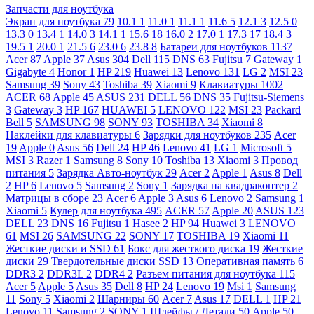
Запчасти для ноутбука
Экран для ноутбука
79
10.1
1
11.0
1
11.1
1
11.6
5
12.1
3
12.5
0
13.3
0
13.4
1
14.0
3
14.1
1
15.6
18
16.0
2
17.0
1
17.3
17
18.4
3
19.5
1
20.0
1
21.5
6
23.0
6
23.8
8
Батареи для ноутбуков
1137
Acer
87
Apple
37
Asus
304
Dell
115
DNS
63
Fujitsu
7
Gateway
1
Gigabyte
4
Honor
1
HP
219
Huawei
13
Lenovo
131
LG
2
MSI
23
Samsung
39
Sony
43
Toshiba
39
Xiaomi
9
Клавиатуры
1002
ACER
68
Apple
45
ASUS
231
DELL
56
DNS
35
Fujitsu-Siemens
3
Gateway
3
HP
167
HUAWEI
5
LENOVO
122
MSI
23
Packard
Bell
5
SAMSUNG
98
SONY
93
TOSHIBA
34
Xiaomi
8
Наклейки для клавиатуры
6
Зарядки для ноутбуков
235
Acer
19
Apple
0
Asus
56
Dell
24
HP
46
Lenovo
41
LG
1
Microsoft
5
MSI
3
Razer
1
Samsung
8
Sony
10
Toshiba
13
Xiaomi
3
Провод
питания
5
Зарядка Авто-ноутбук
29
Acer
2
Apple
1
Asus
8
Dell
2
HP
6
Lenovo
5
Samsung
2
Sony
1
Зарядка на квадракоптер
2
Матрицы в сборе
23
Acer
6
Apple
3
Asus
6
Lenovo
2
Samsung
1
Xiaomi
5
Кулер для ноутбука
495
ACER
57
Apple
20
ASUS
123
DELL
23
DNS
16
Fujitsu
1
Hasee
2
HP
94
Huawei
3
LENOVO
61
MSI
26
SAMSUNG
22
SONY
17
TOSHIBA
19
Xiaomi
11
Жесткие диски и SSD
61
Бокс для жесткого диска
19
Жесткие
диски
29
Твердотельные диски SSD
13
Оперативная память
6
DDR3
2
DDR3L
2
DDR4
2
Разъем питания для ноутбука
115
Acer
5
Apple
5
Asus
35
Dell
8
HP
24
Lenovo
19
Msi
1
Samsung
11
Sony
5
Xiaomi
2
Шарниры
60
Acer
7
Asus
17
DELL
1
HP
21
Lenovo
11
Samsung
2
SONY
1
Шлейфы / Детали
50
Apple
50