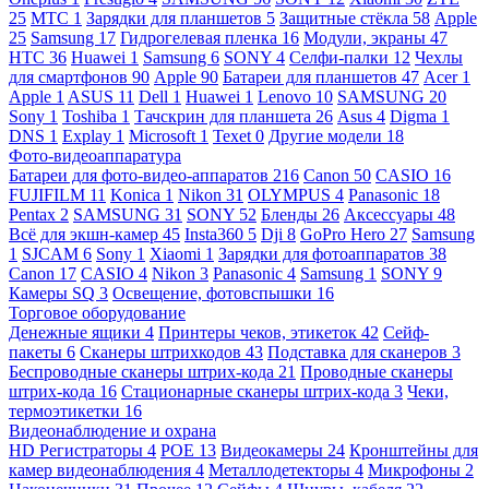
25
МТС
1
Зарядки для планшетов
5
Защитные стёкла
58
Apple
25
Samsung
17
Гидрогелевая пленка
16
Модули, экраны
47
HTC
36
Huawei
1
Samsung
6
SONY
4
Селфи-палки
12
Чехлы
для смартфонов
90
Apple
90
Батареи для планшетов
47
Acer
1
Apple
1
ASUS
11
Dell
1
Huawei
1
Lenovo
10
SAMSUNG
20
Sony
1
Toshiba
1
Тачскрин для планшета
26
Asus
4
Digma
1
DNS
1
Explay
1
Microsoft
1
Texet
0
Другие модели
18
Фото-видеоаппаратура
Батареи для фото-видео-аппаратов
216
Canon
50
CASIO
16
FUJIFILM
11
Konica
1
Nikon
31
OLYMPUS
4
Panasonic
18
Pentax
2
SAMSUNG
31
SONY
52
Бленды
26
Аксессуары
48
Всё для экшн-камер
45
Insta360
5
Dji
8
GoPro Hero
27
Samsung
1
SJCAM
6
Sony
1
Xiaomi
1
Зарядки для фотоаппаратов
38
Canon
17
CASIO
4
Nikon
3
Panasonic
4
Samsung
1
SONY
9
Камеры SQ
3
Освещение, фотовспышки
16
Торговое оборудование
Денежные ящики
4
Принтеры чеков, этикеток
42
Сейф-
пакеты
6
Сканеры штрихкодов
43
Подставка для сканеров
3
Беспроводные сканеры штрих-кода
21
Проводные сканеры
штрих-кода
16
Стационарные сканеры штрих-кода
3
Чеки,
термоэтикетки
16
Видеонаблюдение и охрана
HD Регистраторы
4
POE
13
Видеокамеры
24
Кронштейны для
камер видеонаблюдения
4
Металлодетекторы
4
Микрофоны
2