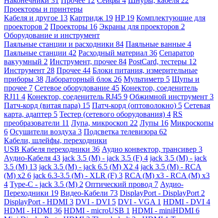
Наконечники
31
Прочее
12
Сейфы
4
Шнуры, кабеля
22
Проекторы и принтеры
Кабеля и другое
13
Картридж
19
HP
19
Комплектующие для
проекторов
2
Проекторы
16
Экраны для проекторов
2
Оборудование и инструмент
Паяльные станции и расходники
84
Паяльные ванные
4
Паяльные станции
42
Расходный материал
36
Сепаратор
вакуумный
2
Инструмент, прочее
84
PostCard, тестеры
12
Инструмент
28
Прочее
44
Блоки питания, измерительные
приборы
38
Лабораторный блок
26
Мультиметр
5
Щупы и
прочее
7
Сетевое оборудование
45
Конектор, соеденитель
RJ11
4
Конектор, соеденитель RJ45
9
Обжимной инструмент
3
Патч-корд (витая пара)
15
Патч-корд (оптоволокно)
5
Сетевая
карта, адаптер
5
Тестер (сетевого оборудования)
4
RS
преобразователи
11
Лупа, микроскоп
22
Лупы
16
Микроскопы
6
Осушители воздуха
3
Подсветка телевизора
62
Кабели, шлейфы, переходники
USB Кабеля переходники
36
Аудио конвектор, трансивер
3
Аудио-Кабеля
43
jack 3.5 (M) - jack 3.5 (F)
4
jack 3.5 (M) - jack
3.5 (M)
13
jack 3.5 (M) - jack 6.5 (M) X2
4
jack 3.5 (M) - RCA
(M) x2
6
jack 6.3-3.5 (M) - XLR (F)
3
RCA (M) x3 - RCA (M) x3
4
Type-C - jack 3.5 (M)
2
Оптический провод
7
Аудио-
Переходники
19
Видео-Кабели
73
DisplayPort - DisplayPort
2
DisplayPort - HDMI
3
DVI - DVI
5
DVI - VGA
1
HDMI - DVI
4
HDMI - HDMI
36
HDMI - microUSB
1
HDMI - miniHDMI
6