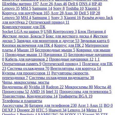
Шлейфы матриц
197
Acer
26
Asus
46
Dell
6
DNS
4
HP
40
Lenovo
35
MSI
5
Samsung
14
Sony
8
Toshiba
10
Xiaomi
3
Корпуса для ноутбуков
165
Acer
28
Asus
30
Dell
5
HP
28
Lenovo
50
MSI
4
Samsung
1
Sony
3
Xiaomi
16
Разъём аудио Jack
для ноутбука
2
Оптический привод
11
Комплектующие для ПК
Socket LGA на шарах
9
USB Контроллер
3
Блок Питания
4
Жесткие диски, Боксы
9
Бокс для жесткого диска
4
Жесткие
диски
5
Зарядки для мониторов и другое
53
Звуковая карта
6
Кнопки включения для ПК
4
Корпус для ПК
2
Материнские
платы
4
Мыши
19
Беспроводные мыши
5
Коврики для мыши
1
Проводные мыши
13
Наушники
15
Беспроводные наушники
0
Кабель для наушников
2
Проводные наушники
12
1
1
Оперативная память
9
Оптический привод
1
Полезное для ПК
23
Система охлаждения
70
Вентиляторы для корпуса
14
Кулеры для процессоров
11
Регуляторы скорости,
переходники
7
Системы охлаждения видеокарты
38
Чипы, микросхемы, мосты
Видеочипы
40
Nvidia
18
Radeon
22
Микросхемы
80
Мосты
48
Процессоры
52
AMD
16
Intel
31
Процессоры для телевизора
5
Транзисторы, Конденсаторы
14
Трафареты BGA
19
Телефоны и планшеты
Аксессуары
36
Батареи для телефонов
230
Acer
1
Asus
11
BQ
0
DEXP
3
Doogee
20
HTC
5
Huawei
34
Lenovo
14
Meizu
13
Oneplus
1
Prestigio
4
SAMSUNG
56
SONY
12
Xiaomi
30
ZTE