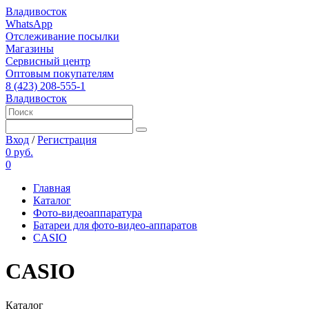
Владивосток
WhatsApp
Отслеживание посылки
Магазины
Сервисный центр
Оптовым покупателям
8 (423) 208-555-1
Владивосток
Вход
/
Регистрация
0 руб.
0
Главная
Каталог
Фото-видеоаппаратура
Батареи для фото-видео-аппаратов
CASIO
CASIO
Каталог