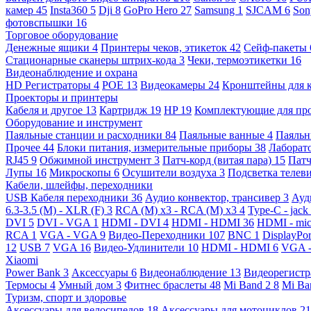
камер
45
Insta360
5
Dji
8
GoPro Hero
27
Samsung
1
SJCAM
6
So
фотовспышки
16
Торговое оборудование
Денежные ящики
4
Принтеры чеков, этикеток
42
Сейф-пакеты
Стационарные сканеры штрих-кода
3
Чеки, термоэтикетки
16
Видеонаблюдение и охрана
HD Регистраторы
4
POE
13
Видеокамеры
24
Кронштейны для 
Проекторы и принтеры
Кабеля и другое
13
Картридж
19
HP
19
Комплектующие для пр
Оборудование и инструмент
Паяльные станции и расходники
84
Паяльные ванные
4
Паяльн
Прочее
44
Блоки питания, измерительные приборы
38
Лаборат
RJ45
9
Обжимной инструмент
3
Патч-корд (витая пара)
15
Патч
Лупы
16
Микроскопы
6
Осушители воздуха
3
Подсветка телев
Кабели, шлейфы, переходники
USB Кабеля переходники
36
Аудио конвектор, трансивер
3
Ауд
6.3-3.5 (M) - XLR (F)
3
RCA (M) x3 - RCA (M) x3
4
Type-C - jack
DVI
5
DVI - VGA
1
HDMI - DVI
4
HDMI - HDMI
36
HDMI - mi
RCA
1
VGA - VGA
9
Видео-Переходники
107
BNC
1
DisplayPo
12
USB
7
VGA
16
Видео-Удлинители
10
HDMI - HDMI
6
VGA 
Xiaomi
Power Bank
3
Аксессуары
6
Видеонаблюдение
13
Видеорегист
Термосы
4
Умный дом
3
Фитнес браслеты
48
Mi Band 2
8
Mi Ba
Туризм, спорт и здоровье
Аксессуары для велосипедов
18
Аксессуары для мотоциклов
21