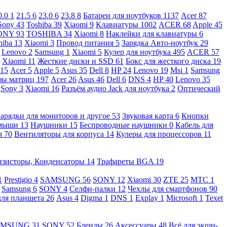
0.0
1
21.5
6
23.0
6
23.8
8
Батареи для ноутбуков
1137
Acer
87
Sony
43
Toshiba
39
Xiaomi
9
Клавиатуры
1002
ACER
68
Apple
45
ONY
93
TOSHIBA
34
Xiaomi
8
Наклейки для клавиатуры
6
hiba
13
Xiaomi
3
Провод питания
5
Зарядка Авто-ноутбук
29
Lenovo
2
Samsung
1
Xiaomi
5
Кулер для ноутбука
495
ACER
57
Xiaomi
11
Жесткие диски и SSD
61
Бокс для жесткого диска
19
115
Acer
5
Apple
5
Asus
35
Dell
8
HP
24
Lenovo
19
Msi
1
Samsung
ы матриц
197
Acer
26
Asus
46
Dell
6
DNS
4
HP
40
Lenovo
35
Sony
3
Xiaomi
16
Разъём аудио Jack для ноутбука
2
Оптический
Зарядки для мониторов и другое
53
Звуковая карта
6
Кнопки
 мыши
13
Наушники
15
Беспроводные наушники
0
Кабель для
я
70
Вентиляторы для корпуса
14
Кулеры для процессоров
11
нзисторы, Конденсаторы
14
Трафареты BGA
19
1
Prestigio
4
SAMSUNG
56
SONY
12
Xiaomi
30
ZTE
25
МТС
1
Samsung
6
SONY
4
Селфи-палки
12
Чехлы для смартфонов
90
для планшета
26
Asus
4
Digma
1
DNS
1
Explay
1
Microsoft
1
Texet
AMSUNG
31
SONY
52
Бленды
26
Аксессуары
48
Всё для экшн-