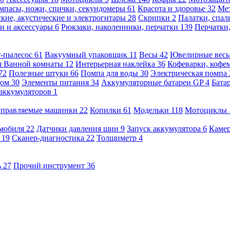
мпасы, ножи, спички, секундомеры
61
Красота и здоровье
32
Ме
кие, акустические и электрогитары
28
Скрипки
2
Палатки, спа
и и аксессуары
6
Рюкзаки, наколенники, перчатки
139
Перчатки
т-пылесос
61
Вакуумный упаковщик
11
Весы
42
Ювелирные вес
я Ванной комнаты
12
Интерьерная наклейка
36
Кофеварки, кофе
72
Полезные штуки
66
Помпа для воды
30
Электрическая помпа
дом
30
Элементы питания
34
Аккумуляторные батареи GP
4
Бата
 аккумуляторов
1
оуправляемые машинки
22
Копилки
61
Модельки
118
Мотоциклы
омобиля
22
Датчики давления шин
9
Запуск аккумулятора
6
Камер
ь
19
Сканер-диагностика
22
Толщиметр
4
ь
27
Прочий инструмент
36