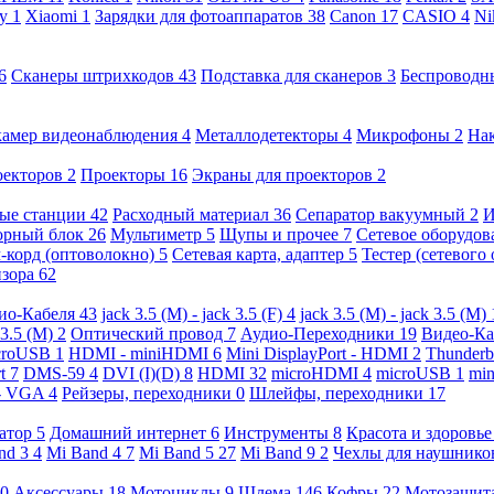
ny
1
Xiaomi
1
Зарядки для фотоаппаратов
38
Canon
17
CASIO
4
Ni
6
Сканеры штрихкодов
43
Подставка для сканеров
3
Беспроводн
камер видеонаблюдения
4
Металлодетекторы
4
Микрофоны
2
На
оекторов
2
Проекторы
16
Экраны для проекторов
2
ые станции
42
Расходный материал
36
Сепаратор вакуумный
2
И
орный блок
26
Мультиметр
5
Щупы и прочее
7
Сетевое оборудо
-корд (оптоволокно)
5
Сетевая карта, адаптер
5
Тестер (сетевого
изора
62
ио-Кабеля
43
jack 3.5 (M) - jack 3.5 (F)
4
jack 3.5 (M) - jack 3.5 (M)
 3.5 (M)
2
Оптический провод
7
Аудио-Переходники
19
Видео-К
croUSB
1
HDMI - miniHDMI
6
Mini DisplayPort - HDMI
2
Thunderb
rt
7
DMS-59
4
DVI (I)(D)
8
HDMI
32
microHDMI
4
microUSB
1
min
- VGA
4
Рейзеры, переходники
0
Шлейфы, переходники
17
ратор
5
Домашний интернет
6
Инструменты
8
Красота и здоровь
nd 3
4
Mi Band 4
7
Mi Band 5
27
Mi Band 9
2
Чехлы для наушник
0
Аксессуары
18
Мотоциклы
9
Шлема
146
Кофры
22
Мотозащит