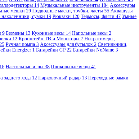
таллодетекторы
14
Музыкальные инструменты
184
Аксессуары
льные мешки
29
Подводные маски, трубки, ласты
55
Аквашузы
, наколенники, сумки
19
Рюкзаки
120
Термосы, фляги
47
Умные
ы
9
Безмены
13
Кухонные весы
14
Напольные весы
2
молки
12
Кронштейн ТВ и Мониторы
7
Нитратомеры,
25
Ручная помпа
3
Аксессуары для бутылок
2
Светильники,
рейки Energizer
1
Батарейки GP
22
Батарейки NoName
3
16
Настольные игры
38
Прикольные вещи
41
а заднего хода
12
Парковочный радар
13
Переходные рамки