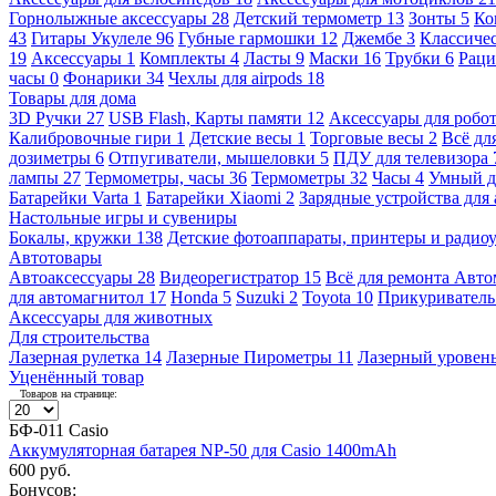
Горнолыжные аксессуары
28
Детский термометр
13
Зонты
5
Ко
43
Гитары Укулеле
96
Губные гармошки
12
Джембе
3
Классичес
19
Аксессуары
1
Комплекты
4
Ласты
9
Маски
16
Трубки
6
Раци
часы
0
Фонарики
34
Чехлы для airpods
18
Товары для дома
3D Ручки
27
USB Flash, Карты памяти
12
Аксессуары для робо
Калибровочные гири
1
Детские весы
1
Торговые весы
2
Всё дл
дозиметры
6
Отпугиватели, мышеловки
5
ПДУ для телевизора
лампы
27
Термометры, часы
36
Термометры
32
Часы
4
Умный 
Батарейки Varta
1
Батарейки Xiaomi
2
Зарядные устройства для
Настольные игры и сувениры
Бокалы, кружки
138
Детские фотоаппараты, принтеры и ради
Автотовары
Автоаксессуары
28
Видеорегистратор
15
Всё для ремонта Авт
для автомагнитол
17
Honda
5
Suzuki
2
Toyota
10
Прикуривател
Аксессуары для животных
Для строительства
Лазерная рулетка
14
Лазерные Пирометры
11
Лазерный уровен
Уценённый товар
Товаров на странице:
БФ-011 Casio
Аккумуляторная батарея NP-50 для Casio 1400mAh
600 руб.
Бонусов: