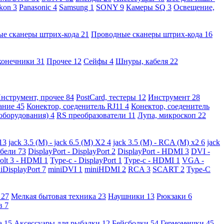
kon
3
Panasonic
4
Samsung
1
SONY
9
Камеры SQ
3
Освещение,
ые сканеры штрих-кода
21
Проводные сканеры штрих-кода
16
конечники
31
Прочее
12
Сейфы
4
Шнуры, кабеля
22
нструмент, прочее
84
PostCard, тестеры
12
Инструмент
28
вание
45
Конектор, соеденитель RJ11
4
Конектор, соеденитель
 оборудования)
4
RS преобразователи
11
Лупа, микроскоп
22
13
jack 3.5 (M) - jack 6.5 (M) X2
4
jack 3.5 (M) - RCA (M) x2
6
jack
абели
73
DisplayPort - DisplayPort
2
DisplayPort - HDMI
3
DVI -
olt 3 - HDMI
1
Type-c - DisplayPort
1
Type-c - HDMI
1
VGA -
iDisplayPort
7
miniDVI
1
miniHDMI
2
RCA
3
SCART
2
Type-C
е
27
Мелкая бытовая техника
23
Наушники
13
Рюкзаки
6
ов
7
а
15
Аксессуары для рыбалки
12
Бейсболки
54
Гермомешки
45