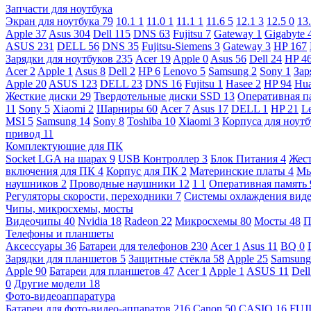
Запчасти для ноутбука
Экран для ноутбука
79
10.1
1
11.0
1
11.1
1
11.6
5
12.1
3
12.5
0
13
Apple
37
Asus
304
Dell
115
DNS
63
Fujitsu
7
Gateway
1
Gigabyte
ASUS
231
DELL
56
DNS
35
Fujitsu-Siemens
3
Gateway
3
HP
167
Зарядки для ноутбуков
235
Acer
19
Apple
0
Asus
56
Dell
24
HP
4
Acer
2
Apple
1
Asus
8
Dell
2
HP
6
Lenovo
5
Samsung
2
Sony
1
Зар
Apple
20
ASUS
123
DELL
23
DNS
16
Fujitsu
1
Hasee
2
HP
94
Hu
Жесткие диски
29
Твердотельные диски SSD
13
Оперативная п
11
Sony
5
Xiaomi
2
Шарниры
60
Acer
7
Asus
17
DELL
1
HP
21
L
MSI
5
Samsung
14
Sony
8
Toshiba
10
Xiaomi
3
Корпуса для ноут
привод
11
Комплектующие для ПК
Socket LGA на шарах
9
USB Контроллер
3
Блок Питания
4
Жест
включения для ПК
4
Корпус для ПК
2
Материнские платы
4
М
наушников
2
Проводные наушники
12
1
1
Оперативная память
Регуляторы скорости, переходники
7
Системы охлаждения вид
Чипы, микросхемы, мосты
Видеочипы
40
Nvidia
18
Radeon
22
Микросхемы
80
Мосты
48
П
Телефоны и планшеты
Аксессуары
36
Батареи для телефонов
230
Acer
1
Asus
11
BQ
0
Зарядки для планшетов
5
Защитные стёкла
58
Apple
25
Samsun
Apple
90
Батареи для планшетов
47
Acer
1
Apple
1
ASUS
11
Del
0
Другие модели
18
Фото-видеоаппаратура
Батареи для фото-видео-аппаратов
216
Canon
50
CASIO
16
FUJ