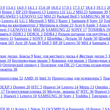
.3
0
13.4
1
14.0
3
14.1
1
15.6
18
16.0
2
17.0
1
17.3
17
18.4
3
19.5
1
2
4
Honor
1
HP
219
Huawei
13
Lenovo
131
LG
2
MSI
23
Samsung
39
HUAWEI
5
LENOVO
122
MSI
23
Packard Bell
5
SAMSUNG
98
S
6
Lenovo
41
LG
1
Microsoft
5
MSI
3
Razer
1
Samsung
8
Sony
10
Tos
ядка на квадракоптер
2
Матрицы в сборе
23
Acer
6
Apple
3
Asus
6
awei
3
LENOVO
61
MSI
26
SAMSUNG
22
SONY
17
TOSHIBA
19
амять
6
DDR3
2
DDR3L
2
DDR4
2
Разъем питания для ноутбука
enovo
11
Samsung
2
SONY
1
Шлейфы / Детали
50
Apple
50
Шлейф
буков
165
Acer
28
Asus
30
Dell
5
HP
28
Lenovo
50
MSI
4
Samsung
1
кие диски, Боксы
9
Бокс для жесткого диска
4
Жесткие диски
5
ыши
19
Беспроводные мыши
5
Коврики для мыши
1
Проводные
9
Оптический привод
1
Полезное для ПК
23
Система охлаждени
еокарты
38
роцессоры
52
AMD
16
Intel
31
Процессоры для телевизора
5
Тра
DEXP
3
Doogee
20
HTC
5
Huawei
34
Lenovo
14
Meizu
13
Oneplus
g
17
Гидрогелевая пленка
16
Модули, экраны
47
HTC
36
Huawei
1
l
1
Huawei
1
Lenovo
10
SAMSUNG
20
Sony
1
Toshiba
1
Тачскрин 
IFILM
11
Konica
1
Nikon
31
OLYMPUS
4
Panasonic
18
Pentax
2
S