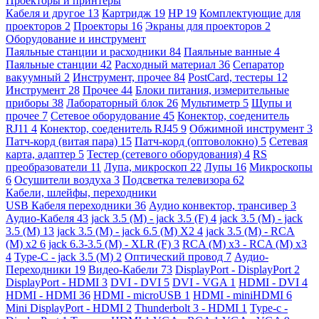
Проекторы и принтеры
Кабеля и другое
13
Картридж
19
HP
19
Комплектующие для
проекторов
2
Проекторы
16
Экраны для проекторов
2
Оборудование и инструмент
Паяльные станции и расходники
84
Паяльные ванные
4
Паяльные станции
42
Расходный материал
36
Сепаратор
вакуумный
2
Инструмент, прочее
84
PostCard, тестеры
12
Инструмент
28
Прочее
44
Блоки питания, измерительные
приборы
38
Лабораторный блок
26
Мультиметр
5
Щупы и
прочее
7
Сетевое оборудование
45
Конектор, соеденитель
RJ11
4
Конектор, соеденитель RJ45
9
Обжимной инструмент
3
Патч-корд (витая пара)
15
Патч-корд (оптоволокно)
5
Сетевая
карта, адаптер
5
Тестер (сетевого оборудования)
4
RS
преобразователи
11
Лупа, микроскоп
22
Лупы
16
Микроскопы
6
Осушители воздуха
3
Подсветка телевизора
62
Кабели, шлейфы, переходники
USB Кабеля переходники
36
Аудио конвектор, трансивер
3
Аудио-Кабеля
43
jack 3.5 (M) - jack 3.5 (F)
4
jack 3.5 (M) - jack
3.5 (M)
13
jack 3.5 (M) - jack 6.5 (M) X2
4
jack 3.5 (M) - RCA
(M) x2
6
jack 6.3-3.5 (M) - XLR (F)
3
RCA (M) x3 - RCA (M) x3
4
Type-C - jack 3.5 (M)
2
Оптический провод
7
Аудио-
Переходники
19
Видео-Кабели
73
DisplayPort - DisplayPort
2
DisplayPort - HDMI
3
DVI - DVI
5
DVI - VGA
1
HDMI - DVI
4
HDMI - HDMI
36
HDMI - microUSB
1
HDMI - miniHDMI
6
Mini DisplayPort - HDMI
2
Thunderbolt 3 - HDMI
1
Type-c -