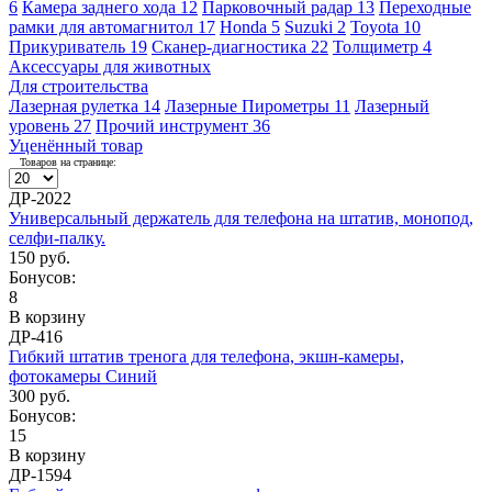
6
Камера заднего хода
12
Парковочный радар
13
Переходные
рамки для автомагнитол
17
Honda
5
Suzuki
2
Toyota
10
Прикуриватель
19
Сканер-диагностика
22
Толщиметр
4
Аксессуары для животных
Для строительства
Лазерная рулетка
14
Лазерные Пирометры
11
Лазерный
уровень
27
Прочий инструмент
36
Уценённый товар
Товаров на странице:
ДР-2022
Универсальный держатель для телефона на штатив, монопод,
селфи-палку.
150 руб.
Бонусов:
8
В корзину
ДР-416
Гибкий штатив тренога для телефона, экшн-камеры,
фотокамеры Синий
300 руб.
Бонусов:
15
В корзину
ДР-1594