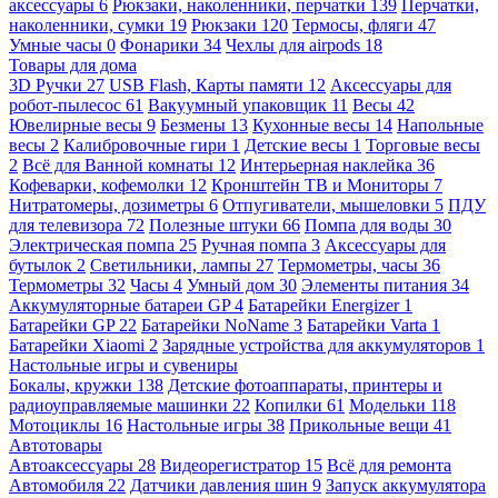
аксессуары
6
Рюкзаки, наколенники, перчатки
139
Перчатки,
наколенники, сумки
19
Рюкзаки
120
Термосы, фляги
47
Умные часы
0
Фонарики
34
Чехлы для airpods
18
Товары для дома
3D Ручки
27
USB Flash, Карты памяти
12
Аксессуары для
робот-пылесос
61
Вакуумный упаковщик
11
Весы
42
Ювелирные весы
9
Безмены
13
Кухонные весы
14
Напольные
весы
2
Калибровочные гири
1
Детские весы
1
Торговые весы
2
Всё для Ванной комнаты
12
Интерьерная наклейка
36
Кофеварки, кофемолки
12
Кронштейн ТВ и Мониторы
7
Нитратомеры, дозиметры
6
Отпугиватели, мышеловки
5
ПДУ
для телевизора
72
Полезные штуки
66
Помпа для воды
30
Электрическая помпа
25
Ручная помпа
3
Аксессуары для
бутылок
2
Светильники, лампы
27
Термометры, часы
36
Термометры
32
Часы
4
Умный дом
30
Элементы питания
34
Аккумуляторные батареи GP
4
Батарейки Energizer
1
Батарейки GP
22
Батарейки NoName
3
Батарейки Varta
1
Батарейки Xiaomi
2
Зарядные устройства для аккумуляторов
1
Настольные игры и сувениры
Бокалы, кружки
138
Детские фотоаппараты, принтеры и
радиоуправляемые машинки
22
Копилки
61
Модельки
118
Мотоциклы
16
Настольные игры
38
Прикольные вещи
41
Автотовары
Автоаксессуары
28
Видеорегистратор
15
Всё для ремонта
Автомобиля
22
Датчики давления шин
9
Запуск аккумулятора