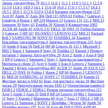
Экран для ноутбука
79
10.1
1
11.0
1
11.1
1
11.6
5
12.1
3
12.5
0
13.3
0
13.4
1
14.0
3
14.1
1
15.6
18
16.0
2
17.0
1
17.3
17
18.4
3
19.5
1
20.0
1
21.5
6
23.0
6
23.8
8
Батареи для ноутбуков
1137
Acer
87
Apple
37
Asus
304
Dell
115
DNS
63
Fujitsu
7
Gateway
1
Gigabyte
4
Honor
1
HP
219
Huawei
13
Lenovo
131
LG
2
MSI
23
Samsung
39
Sony
43
Toshiba
39
Xiaomi
9
Клавиатуры
1002
ACER
68
Apple
45
ASUS
231
DELL
56
DNS
35
Fujitsu-Siemens
3
Gateway
3
HP
167
HUAWEI
5
LENOVO
122
MSI
23
Packard
Bell
5
SAMSUNG
98
SONY
93
TOSHIBA
34
Xiaomi
8
Наклейки для клавиатуры
6
Зарядки для ноутбуков
235
Acer
19
Apple
0
Asus
56
Dell
24
HP
46
Lenovo
41
LG
1
Microsoft
5
MSI
3
Razer
1
Samsung
8
Sony
10
Toshiba
13
Xiaomi
3
Провод
питания
5
Зарядка Авто-ноутбук
29
Acer
2
Apple
1
Asus
8
Dell
2
HP
6
Lenovo
5
Samsung
2
Sony
1
Зарядка на квадракоптер
2
Матрицы в сборе
23
Acer
6
Apple
3
Asus
6
Lenovo
2
Samsung
1
Xiaomi
5
Кулер для ноутбука
495
ACER
57
Apple
20
ASUS
123
DELL
23
DNS
16
Fujitsu
1
Hasee
2
HP
94
Huawei
3
LENOVO
61
MSI
26
SAMSUNG
22
SONY
17
TOSHIBA
19
Xiaomi
11
Жесткие диски и SSD
61
Бокс для жесткого диска
19
Жесткие
диски
29
Твердотельные диски SSD
13
Оперативная память
6
DDR3
2
DDR3L
2
DDR4
2
Разъем питания для ноутбука
115
Acer
5
Apple
5
Asus
35
Dell
8
HP
24
Lenovo
19
Msi
1
Samsung
11
Sony
5
Xiaomi
2
Шарниры
60
Acer
7
Asus
17
DELL
1
HP
21
Lenovo
11
Samsung
2
SONY
1
Шлейфы / Детали
50
Apple
50
Шлейфы матриц
197
Acer
26
Asus
46
Dell
6
DNS
4
HP
40