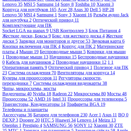
Lenovo
35
MSI
5
Samsung
14
Sony
8
Toshiba
10
Xiaomi
3
Корпуса для ноутбуков
165
Acer
28
Asus
30
Dell
5
HP
28
Lenovo
50
MSI
4
Samsung
1
Sony
3
Xiaomi
16
Разъём аудио Jack
для ноутбука
2
Оптический привод
11
Комплектующие для ПК
Socket LGA на шарах
9
USB Контроллер
3
Блок Питания
4
Жесткие диски, Боксы
9
Бокс для жесткого диска
4
Жесткие
диски
5
Зарядки для мониторов и другое
53
Звуковая карта
6
Кнопки включения для ПК
4
Корпус для ПК
2
Материнские
платы
4
Мыши
19
Беспроводные мыши
5
Коврики для мыши
1
Проводные мыши
13
Наушники
15
Беспроводные наушники
0
Кабель для наушников
2
Проводные наушники
12
1
1
Оперативная память
9
Оптический привод
1
Полезное для ПК
23
Система охлаждения
70
Вентиляторы для корпуса
14
Кулеры для процессоров
11
Регуляторы скорости,
переходники
7
Системы охлаждения видеокарты
38
Чипы, микросхемы, мосты
Видеочипы
40
Nvidia
18
Radeon
22
Микросхемы
80
Мосты
48
Процессоры
52
AMD
16
Intel
31
Процессоры для телевизора
5
Транзисторы, Конденсаторы
14
Трафареты BGA
19
Телефоны и планшеты
Аксессуары
36
Батареи для телефонов
230
Acer
1
Asus
11
BQ
0
DEXP
3
Doogee
20
HTC
5
Huawei
34
Lenovo
14
Meizu
13
Oneplus
1
Prestigio
4
SAMSUNG
56
SONY
12
Xiaomi
30
ZTE
25
МТС
1
Зарядки для планшетов
5
Защитные стёкла
58
Apple