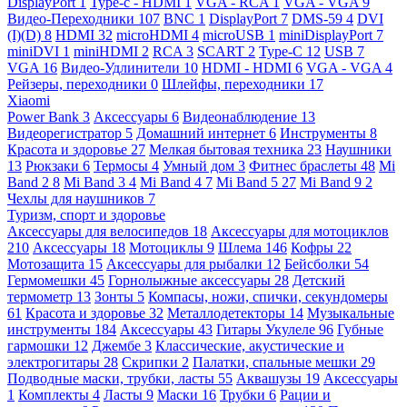
DisplayPort
1
Type-c - HDMI
1
VGA - RCA
1
VGA - VGA
9
Видео-Переходники
107
BNC
1
DisplayPort
7
DMS-59
4
DVI
(I)(D)
8
HDMI
32
microHDMI
4
microUSB
1
miniDisplayPort
7
miniDVI
1
miniHDMI
2
RCA
3
SCART
2
Type-C
12
USB
7
VGA
16
Видео-Удлинители
10
HDMI - HDMI
6
VGA - VGA
4
Рейзеры, переходники
0
Шлейфы, переходники
17
Xiaomi
Power Bank
3
Аксессуары
6
Видеонаблюдение
13
Видеорегистратор
5
Домашний интернет
6
Инструменты
8
Красота и здоровье
27
Мелкая бытовая техника
23
Наушники
13
Рюкзаки
6
Термосы
4
Умный дом
3
Фитнес браслеты
48
Mi
Band 2
8
Mi Band 3
4
Mi Band 4
7
Mi Band 5
27
Mi Band 9
2
Чехлы для наушников
7
Туризм, спорт и здоровье
Аксессуары для велосипедов
18
Аксессуары для мотоциклов
210
Аксессуары
18
Мотоциклы
9
Шлема
146
Кофры
22
Мотозащита
15
Аксессуары для рыбалки
12
Бейсболки
54
Гермомешки
45
Горнолыжные аксессуары
28
Детский
термометр
13
Зонты
5
Компасы, ножи, спички, секундомеры
61
Красота и здоровье
32
Металлодетекторы
14
Музыкальные
инструменты
184
Аксессуары
43
Гитары Укулеле
96
Губные
гармошки
12
Джембе
3
Классические, акустические и
электрогитары
28
Скрипки
2
Палатки, спальные мешки
29
Подводные маски, трубки, ласты
55
Аквашузы
19
Аксессуары
1
Комплекты
4
Ласты
9
Маски
16
Трубки
6
Рации и