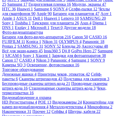
25
Samsung
17
Гидрогелевая пленка
16
Модули, экраны
47
HTC
36
Huawei
1
Samsung
6
SONY
4
Селфи-палки
12
Чехлы
для смартфонов
90
Apple
90
Батареи для планшетов
47
Acer
1
Apple
1
ASUS
11
Dell
1
Huawei
1
Lenovo
10
SAMSUNG
20
Sony
1
Toshiba
1
Тачскрин для планшета
26
Asus
4
Digma
1
DNS
1
Explay
1
Microsoft
1
Texet
0
Другие модели
18
Фото-видеоаппаратура
Батареи для фото-видео-аппаратов
216
Canon
50
CASIO
16
FUJIFILM
11
Konica
1
Nikon
31
OLYMPUS
4
Panasonic
18
Pentax
2
SAMSUNG
31
SONY
52
Бленды
26
Аксессуары
48
Всё для экшн-камер
45
Insta360
5
Dji
8
GoPro Hero
27
Samsung
1
SJCAM
6
Sony
1
Xiaomi
1
Зарядки для фотоаппаратов
38
Canon
17
CASIO
4
Nikon
3
Panasonic
4
Samsung
1
SONY
9
Камеры SQ
3
Освещение, фотовспышки
16
Торговое оборудование
Денежные ящики
4
Принтеры чеков, этикеток
42
Сейф-
пакеты
6
Сканеры штрихкодов
43
Подставка для сканеров
3
Беспроводные сканеры штрих-кода
21
Проводные сканеры
штрих-кода
16
Стационарные сканеры штрих-кода
3
Чеки,
термоэтикетки
16
Видеонаблюдение и охрана
HD Регистраторы
4
POE
13
Видеокамеры
24
Кронштейны для
камер видеонаблюдения
4
Металлодетекторы
4
Микрофоны
2
Наконечники
31
Прочее
12
Сейфы
4
Шнуры, кабеля
22