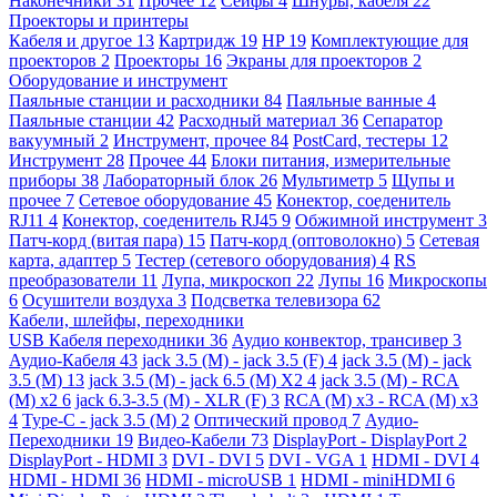
Наконечники
31
Прочее
12
Сейфы
4
Шнуры, кабеля
22
Проекторы и принтеры
Кабеля и другое
13
Картридж
19
HP
19
Комплектующие для
проекторов
2
Проекторы
16
Экраны для проекторов
2
Оборудование и инструмент
Паяльные станции и расходники
84
Паяльные ванные
4
Паяльные станции
42
Расходный материал
36
Сепаратор
вакуумный
2
Инструмент, прочее
84
PostCard, тестеры
12
Инструмент
28
Прочее
44
Блоки питания, измерительные
приборы
38
Лабораторный блок
26
Мультиметр
5
Щупы и
прочее
7
Сетевое оборудование
45
Конектор, соеденитель
RJ11
4
Конектор, соеденитель RJ45
9
Обжимной инструмент
3
Патч-корд (витая пара)
15
Патч-корд (оптоволокно)
5
Сетевая
карта, адаптер
5
Тестер (сетевого оборудования)
4
RS
преобразователи
11
Лупа, микроскоп
22
Лупы
16
Микроскопы
6
Осушители воздуха
3
Подсветка телевизора
62
Кабели, шлейфы, переходники
USB Кабеля переходники
36
Аудио конвектор, трансивер
3
Аудио-Кабеля
43
jack 3.5 (M) - jack 3.5 (F)
4
jack 3.5 (M) - jack
3.5 (M)
13
jack 3.5 (M) - jack 6.5 (M) X2
4
jack 3.5 (M) - RCA
(M) x2
6
jack 6.3-3.5 (M) - XLR (F)
3
RCA (M) x3 - RCA (M) x3
4
Type-C - jack 3.5 (M)
2
Оптический провод
7
Аудио-
Переходники
19
Видео-Кабели
73
DisplayPort - DisplayPort
2
DisplayPort - HDMI
3
DVI - DVI
5
DVI - VGA
1
HDMI - DVI
4
HDMI - HDMI
36
HDMI - microUSB
1
HDMI - miniHDMI
6