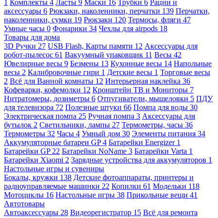
1
Комплекты
4
Ласты
9
Маски
16
Трубки
6
Рации и
аксессуары
6
Рюкзаки, наколенники, перчатки
139
Перчатки,
наколенники, сумки
19
Рюкзаки
120
Термосы, фляги
47
Умные часы
0
Фонарики
34
Чехлы для airpods
18
Товары для дома
3D Ручки
27
USB Flash, Карты памяти
12
Аксессуары для
робот-пылесос
61
Вакуумный упаковщик
11
Весы
42
Ювелирные весы
9
Безмены
13
Кухонные весы
14
Напольные
весы
2
Калибровочные гири
1
Детские весы
1
Торговые весы
2
Всё для Ванной комнаты
12
Интерьерная наклейка
36
Кофеварки, кофемолки
12
Кронштейн ТВ и Мониторы
7
Нитратомеры, дозиметры
6
Отпугиватели, мышеловки
5
ПДУ
для телевизора
72
Полезные штуки
66
Помпа для воды
30
Электрическая помпа
25
Ручная помпа
3
Аксессуары для
бутылок
2
Светильники, лампы
27
Термометры, часы
36
Термометры
32
Часы
4
Умный дом
30
Элементы питания
34
Аккумуляторные батареи GP
4
Батарейки Energizer
1
Батарейки GP
22
Батарейки NoName
3
Батарейки Varta
1
Батарейки Xiaomi
2
Зарядные устройства для аккумуляторов
1
Настольные игры и сувениры
Бокалы, кружки
138
Детские фотоаппараты, принтеры и
радиоуправляемые машинки
22
Копилки
61
Модельки
118
Мотоциклы
16
Настольные игры
38
Прикольные вещи
41
Автотовары
Автоаксессуары
28
Видеорегистратор
15
Всё для ремонта