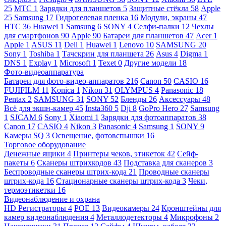
25
МТС
1
Зарядки для планшетов
5
Защитные стёкла
58
Apple
25
Samsung
17
Гидрогелевая пленка
16
Модули, экраны
47
HTC
36
Huawei
1
Samsung
6
SONY
4
Селфи-палки
12
Чехлы
для смартфонов
90
Apple
90
Батареи для планшетов
47
Acer
1
Apple
1
ASUS
11
Dell
1
Huawei
1
Lenovo
10
SAMSUNG
20
Sony
1
Toshiba
1
Тачскрин для планшета
26
Asus
4
Digma
1
DNS
1
Explay
1
Microsoft
1
Texet
0
Другие модели
18
Фото-видеоаппаратура
Батареи для фото-видео-аппаратов
216
Canon
50
CASIO
16
FUJIFILM
11
Konica
1
Nikon
31
OLYMPUS
4
Panasonic
18
Pentax
2
SAMSUNG
31
SONY
52
Бленды
26
Аксессуары
48
Всё для экшн-камер
45
Insta360
5
Dji
8
GoPro Hero
27
Samsung
1
SJCAM
6
Sony
1
Xiaomi
1
Зарядки для фотоаппаратов
38
Canon
17
CASIO
4
Nikon
3
Panasonic
4
Samsung
1
SONY
9
Камеры SQ
3
Освещение, фотовспышки
16
Торговое оборудование
Денежные ящики
4
Принтеры чеков, этикеток
42
Сейф-
пакеты
6
Сканеры штрихкодов
43
Подставка для сканеров
3
Беспроводные сканеры штрих-кода
21
Проводные сканеры
штрих-кода
16
Стационарные сканеры штрих-кода
3
Чеки,
термоэтикетки
16
Видеонаблюдение и охрана
HD Регистраторы
4
POE
13
Видеокамеры
24
Кронштейны для
камер видеонаблюдения
4
Металлодетекторы
4
Микрофоны
2