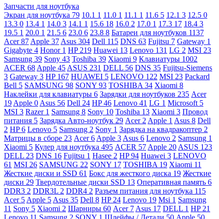
Запчасти для ноутбука
Экран для ноутбука
79
10.1
1
11.0
1
11.1
1
11.6
5
12.1
3
12.5
0
13.3
0
13.4
1
14.0
3
14.1
1
15.6
18
16.0
2
17.0
1
17.3
17
18.4
3
19.5
1
20.0
1
21.5
6
23.0
6
23.8
8
Батареи для ноутбуков
1137
Acer
87
Apple
37
Asus
304
Dell
115
DNS
63
Fujitsu
7
Gateway
1
Gigabyte
4
Honor
1
HP
219
Huawei
13
Lenovo
131
LG
2
MSI
23
Samsung
39
Sony
43
Toshiba
39
Xiaomi
9
Клавиатуры
1002
ACER
68
Apple
45
ASUS
231
DELL
56
DNS
35
Fujitsu-Siemens
3
Gateway
3
HP
167
HUAWEI
5
LENOVO
122
MSI
23
Packard
Bell
5
SAMSUNG
98
SONY
93
TOSHIBA
34
Xiaomi
8
Наклейки для клавиатуры
6
Зарядки для ноутбуков
235
Acer
19
Apple
0
Asus
56
Dell
24
HP
46
Lenovo
41
LG
1
Microsoft
5
MSI
3
Razer
1
Samsung
8
Sony
10
Toshiba
13
Xiaomi
3
Провод
питания
5
Зарядка Авто-ноутбук
29
Acer
2
Apple
1
Asus
8
Dell
2
HP
6
Lenovo
5
Samsung
2
Sony
1
Зарядка на квадракоптер
2
Матрицы в сборе
23
Acer
6
Apple
3
Asus
6
Lenovo
2
Samsung
1
Xiaomi
5
Кулер для ноутбука
495
ACER
57
Apple
20
ASUS
123
DELL
23
DNS
16
Fujitsu
1
Hasee
2
HP
94
Huawei
3
LENOVO
61
MSI
26
SAMSUNG
22
SONY
17
TOSHIBA
19
Xiaomi
11
Жесткие диски и SSD
61
Бокс для жесткого диска
19
Жесткие
диски
29
Твердотельные диски SSD
13
Оперативная память
6
DDR3
2
DDR3L
2
DDR4
2
Разъем питания для ноутбука
115
Acer
5
Apple
5
Asus
35
Dell
8
HP
24
Lenovo
19
Msi
1
Samsung
11
Sony
5
Xiaomi
2
Шарниры
60
Acer
7
Asus
17
DELL
1
HP
21
Lenovo
11
Samsung
2
SONY
1
Шлейфы / Детали
50
Apple
50