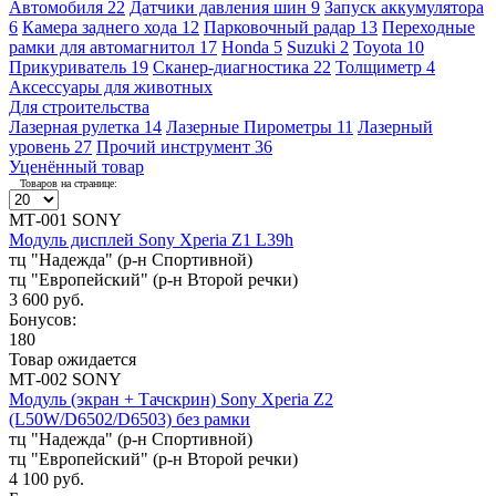
Автомобиля
22
Датчики давления шин
9
Запуск аккумулятора
6
Камера заднего хода
12
Парковочный радар
13
Переходные
рамки для автомагнитол
17
Honda
5
Suzuki
2
Toyota
10
Прикуриватель
19
Сканер-диагностика
22
Толщиметр
4
Аксессуары для животных
Для строительства
Лазерная рулетка
14
Лазерные Пирометры
11
Лазерный
уровень
27
Прочий инструмент
36
Уценённый товар
Товаров на странице:
МТ-001 SONY
Модуль дисплей Sony Xperia Z1 L39h
тц "Надежда" (р-н Спортивной)
тц "Европейский" (р-н Второй речки)
3 600 руб.
Бонусов:
180
Товар ожидается
МТ-002 SONY
Модуль (экран + Тачскрин) Sony Xperia Z2
(L50W/D6502/D6503) без рамки
тц "Надежда" (р-н Спортивной)
тц "Европейский" (р-н Второй речки)
4 100 руб.