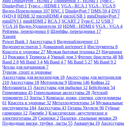
Mini DisplayPort - HDMI
2
Thunderbolt 3 - HDMI
1
Type-c -
DisplayPort
1
Type-c - HDMI
1
VGA - RCA
1
VGA - VGA
9
Видео-Переходники
107
BNC
1
DisplayPort
7
DMS-59
4
DVI
(I)(D)
8
HDMI
32
microHDMI
4
microUSB
1
miniDisplayPort
7
miniDVI
1
miniHDMI
2
RCA
3
SCART
2
Type-C
12
USB
7
VGA
16
Видео-Удлинители
10
HDMI - HDMI
6
VGA - VGA
4
Рейзеры, переходники
0
Шлейфы, переходники
17
Xiaomi
Power Bank
3
Аксессуары
6
Видеонаблюдение
13
Видеорегистратор
5
Домашний интернет
6
Инструменты
8
Красота и здоровье
27
Мелкая бытовая техника
23
Наушники
13
Рюкзаки
6
Термосы
4
Умный дом
3
Фитнес браслеты
48
Mi
Band 2
8
Mi Band 3
4
Mi Band 4
7
Mi Band 5
27
Mi Band 9
2
Чехлы для наушников
7
Туризм, спорт и здоровье
Аксессуары для велосипедов
18
Аксессуары для мотоциклов
210
Аксессуары
18
Мотоциклы
9
Шлема
146
Кофры
22
Мотозащита
15
Аксессуары для рыбалки
12
Бейсболки
54
Гермомешки
45
Горнолыжные аксессуары
28
Детский
термометр
13
Зонты
5
Компасы, ножи, спички, секундомеры
61
Красота и здоровье
32
Металлодетекторы
14
Музыкальные
инструменты
184
Аксессуары
43
Гитары Укулеле
96
Губные
гармошки
12
Джембе
3
Классические, акустические и
электрогитары
28
Скрипки
2
Палатки, спальные мешки
29
Подводные маски, трубки, ласты
55
Аквашузы
19
Аксессуары