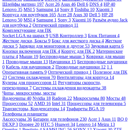
Шлейфы матриц
197
Acer
26
Asus
46
Dell
6
DNS
4
HP
40
Lenovo
35
MSI
5
Samsung
14
Sony
8
Toshiba
10
Xiaomi
3
Корпуса для ноутбуков
165
Acer
28
Asus
30
Dell
5
HP
28
Lenovo
50
MSI
4
Samsung
1
Sony
3
Xiaomi
16
Разъём аудио Jack
для ноутбука
2
Оптический привод
11
Комплектующие для ПК
Socket LGA на шарах
9
USB Контроллер
3
Блок Питания
4
Жесткие диски, Боксы
9
Бокс для жесткого диска
4
Жесткие
диски
5
Зарядки для мониторов и другое
53
Звуковая карта
6
Кнопки включения для ПК
4
Корпус для ПК
2
Материнские
платы
4
Мыши
19
Беспроводные мыши
5
Коврики для мыши
1
Проводные мыши
13
Наушники
15
Беспроводные наушники
0
Кабель для наушников
2
Проводные наушники
12
1
1
Оперативная память
9
Оптический привод
1
Полезное для ПК
23
Система охлаждения
70
Вентиляторы для корпуса
14
Кулеры для процессоров
11
Регуляторы скорости,
переходники
7
Системы охлаждения видеокарты
38
Чипы, микросхемы, мосты
Видеочипы
40
Nvidia
18
Radeon
22
Микросхемы
80
Мосты
48
Процессоры
52
AMD
16
Intel
31
Процессоры для телевизора
5
Транзисторы, Конденсаторы
14
Трафареты BGA
19
Телефоны и планшеты
Аксессуары
36
Батареи для телефонов
230
Acer
1
Asus
11
BQ
0
DEXP
3
Doogee
20
HTC
5
Huawei
34
Lenovo
14
Meizu
13
Oneplus
1
Prestigio
4
SAMSUNG
56
SONY
12
Xiaomi
30
ZTE