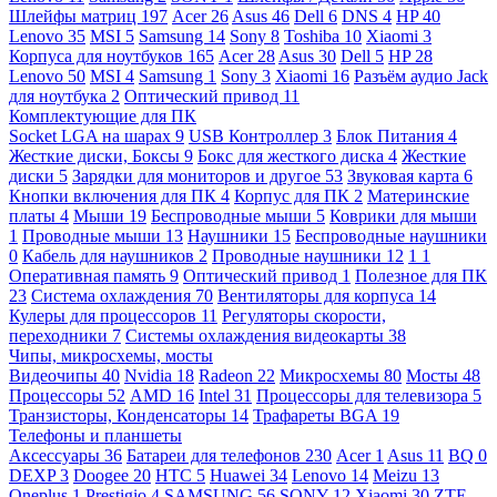
Шлейфы матриц
197
Acer
26
Asus
46
Dell
6
DNS
4
HP
40
Lenovo
35
MSI
5
Samsung
14
Sony
8
Toshiba
10
Xiaomi
3
Корпуса для ноутбуков
165
Acer
28
Asus
30
Dell
5
HP
28
Lenovo
50
MSI
4
Samsung
1
Sony
3
Xiaomi
16
Разъём аудио Jack
для ноутбука
2
Оптический привод
11
Комплектующие для ПК
Socket LGA на шарах
9
USB Контроллер
3
Блок Питания
4
Жесткие диски, Боксы
9
Бокс для жесткого диска
4
Жесткие
диски
5
Зарядки для мониторов и другое
53
Звуковая карта
6
Кнопки включения для ПК
4
Корпус для ПК
2
Материнские
платы
4
Мыши
19
Беспроводные мыши
5
Коврики для мыши
1
Проводные мыши
13
Наушники
15
Беспроводные наушники
0
Кабель для наушников
2
Проводные наушники
12
1
1
Оперативная память
9
Оптический привод
1
Полезное для ПК
23
Система охлаждения
70
Вентиляторы для корпуса
14
Кулеры для процессоров
11
Регуляторы скорости,
переходники
7
Системы охлаждения видеокарты
38
Чипы, микросхемы, мосты
Видеочипы
40
Nvidia
18
Radeon
22
Микросхемы
80
Мосты
48
Процессоры
52
AMD
16
Intel
31
Процессоры для телевизора
5
Транзисторы, Конденсаторы
14
Трафареты BGA
19
Телефоны и планшеты
Аксессуары
36
Батареи для телефонов
230
Acer
1
Asus
11
BQ
0
DEXP
3
Doogee
20
HTC
5
Huawei
34
Lenovo
14
Meizu
13
Oneplus
1
Prestigio
4
SAMSUNG
56
SONY
12
Xiaomi
30
ZTE