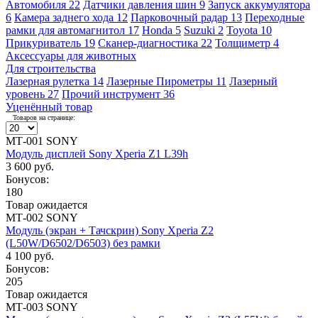
Автомобиля
22
Датчики давления шин
9
Запуск аккумулятора
6
Камера заднего хода
12
Парковочный радар
13
Переходные
рамки для автомагнитол
17
Honda
5
Suzuki
2
Toyota
10
Прикуриватель
19
Сканер-диагностика
22
Толщиметр
4
Аксессуары для животных
Для строительства
Лазерная рулетка
14
Лазерные Пирометры
11
Лазерный
уровень
27
Прочий инструмент
36
Уценённый товар
Товаров на странице:
МТ-001 SONY
Модуль дисплей Sony Xperia Z1 L39h
3 600 руб.
Бонусов:
180
Товар ожидается
МТ-002 SONY
Модуль (экран + Тачскрин) Sony Xperia Z2
(L50W/D6502/D6503) без рамки
4 100 руб.
Бонусов:
205
Товар ожидается
МТ-003 SONY