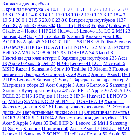
Запчасти для ноутбука
Экран для ноутбука
79
10.1
1
11.0
1
11.1
1
11.6
5
12.1
3
12.5
0
13.3
0
13.4
1
14.0
3
14.1
1
15.6
18
16.0
2
17.0
1
17.3
17
18.4
3
19.5
1
20.0
1
21.5
6
23.0
6
23.8
8
Батареи для ноутбуков
1137
Acer
87
Apple
37
Asus
304
Dell
115
DNS
63
Fujitsu
7
Gateway
1
Gigabyte
4
Honor
1
HP
219
Huawei
13
Lenovo
131
LG
2
MSI
23
Samsung
39
Sony
43
Toshiba
39
Xiaomi
9
Клавиатуры
1002
ACER
68
Apple
45
ASUS
231
DELL
56
DNS
35
Fujitsu-Siemens
3
Gateway
3
HP
167
HUAWEI
5
LENOVO
122
MSI
23
Packard
Bell
5
SAMSUNG
98
SONY
93
TOSHIBA
34
Xiaomi
8
Наклейки для клавиатуры
6
Зарядки для ноутбуков
235
Acer
19
Apple
0
Asus
56
Dell
24
HP
46
Lenovo
41
LG
1
Microsoft
5
MSI
3
Razer
1
Samsung
8
Sony
10
Toshiba
13
Xiaomi
3
Провод
питания
5
Зарядка Авто-ноутбук
29
Acer
2
Apple
1
Asus
8
Dell
2
HP
6
Lenovo
5
Samsung
2
Sony
1
Зарядка на квадракоптер
2
Матрицы в сборе
23
Acer
6
Apple
3
Asus
6
Lenovo
2
Samsung
1
Xiaomi
5
Кулер для ноутбука
495
ACER
57
Apple
20
ASUS
123
DELL
23
DNS
16
Fujitsu
1
Hasee
2
HP
94
Huawei
3
LENOVO
61
MSI
26
SAMSUNG
22
SONY
17
TOSHIBA
19
Xiaomi
11
Жесткие диски и SSD
61
Бокс для жесткого диска
19
Жесткие
диски
29
Твердотельные диски SSD
13
Оперативная память
6
DDR3
2
DDR3L
2
DDR4
2
Разъем питания для ноутбука
115
Acer
5
Apple
5
Asus
35
Dell
8
HP
24
Lenovo
19
Msi
1
Samsung
11
Sony
5
Xiaomi
2
Шарниры
60
Acer
7
Asus
17
DELL
1
HP
21
Lenovo
11
Samsung
2
SONY
1
Шлейфы / Детали
50
Apple
50