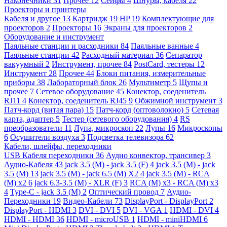
Наконечники
31
Прочее
12
Сейфы
4
Шнуры, кабеля
22
Проекторы и принтеры
Кабеля и другое
13
Картридж
19
HP
19
Комплектующие для
проекторов
2
Проекторы
16
Экраны для проекторов
2
Оборудование и инструмент
Паяльные станции и расходники
84
Паяльные ванные
4
Паяльные станции
42
Расходный материал
36
Сепаратор
вакуумный
2
Инструмент, прочее
84
PostCard, тестеры
12
Инструмент
28
Прочее
44
Блоки питания, измерительные
приборы
38
Лабораторный блок
26
Мультиметр
5
Щупы и
прочее
7
Сетевое оборудование
45
Конектор, соеденитель
RJ11
4
Конектор, соеденитель RJ45
9
Обжимной инструмент
3
Патч-корд (витая пара)
15
Патч-корд (оптоволокно)
5
Сетевая
карта, адаптер
5
Тестер (сетевого оборудования)
4
RS
преобразователи
11
Лупа, микроскоп
22
Лупы
16
Микроскопы
6
Осушители воздуха
3
Подсветка телевизора
62
Кабели, шлейфы, переходники
USB Кабеля переходники
36
Аудио конвектор, трансивер
3
Аудио-Кабеля
43
jack 3.5 (M) - jack 3.5 (F)
4
jack 3.5 (M) - jack
3.5 (M)
13
jack 3.5 (M) - jack 6.5 (M) X2
4
jack 3.5 (M) - RCA
(M) x2
6
jack 6.3-3.5 (M) - XLR (F)
3
RCA (M) x3 - RCA (M) x3
4
Type-C - jack 3.5 (M)
2
Оптический провод
7
Аудио-
Переходники
19
Видео-Кабели
73
DisplayPort - DisplayPort
2
DisplayPort - HDMI
3
DVI - DVI
5
DVI - VGA
1
HDMI - DVI
4
HDMI - HDMI
36
HDMI - microUSB
1
HDMI - miniHDMI
6