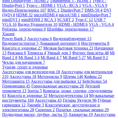
Mini DisplayPort - HDMI
2
Thunderbolt 3 - HDMI
1
Type-c -
DisplayPort
1
Type-c - HDMI
1
VGA - RCA
1
VGA - VGA
9
Видео-Переходники
107
BNC
1
DisplayPort
7
DMS-59
4
DVI
(I)(D)
8
HDMI
32
microHDMI
4
microUSB
1
miniDisplayPort
7
miniDVI
1
miniHDMI
2
RCA
3
SCART
2
Type-C
12
USB
7
VGA
16
Видео-Удлинители
10
HDMI - HDMI
6
VGA - VGA
4
Рейзеры, переходники
0
Шлейфы, переходники
17
Xiaomi
Power Bank
3
Аксессуары
6
Видеонаблюдение
13
Видеорегистратор
5
Домашний интернет
6
Инструменты
8
Красота и здоровье
27
Мелкая бытовая техника
23
Наушники
13
Рюкзаки
6
Термосы
4
Умный дом
3
Фитнес браслеты
48
Mi
Band 2
8
Mi Band 3
4
Mi Band 4
7
Mi Band 5
27
Mi Band 9
2
Чехлы для наушников
7
Туризм, спорт и здоровье
Аксессуары для велосипедов
18
Аксессуары для мотоциклов
210
Аксессуары
18
Мотоциклы
9
Шлема
146
Кофры
22
Мотозащита
15
Аксессуары для рыбалки
12
Бейсболки
54
Гермомешки
45
Горнолыжные аксессуары
28
Детский
термометр
13
Зонты
5
Компасы, ножи, спички, секундомеры
61
Красота и здоровье
32
Металлодетекторы
14
Музыкальные
инструменты
184
Аксессуары
43
Гитары Укулеле
96
Губные
гармошки
12
Джембе
3
Классические, акустические и
электрогитары
28
Скрипки
2
Палатки, спальные мешки
29
Подводные маски, трубки, ласты
55
Аквашузы
19
Аксессуары