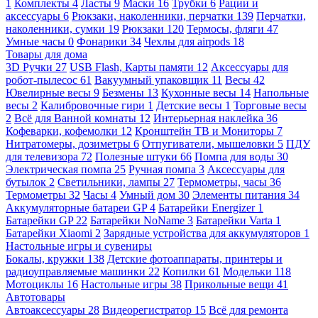
1
Комплекты
4
Ласты
9
Маски
16
Трубки
6
Рации и
аксессуары
6
Рюкзаки, наколенники, перчатки
139
Перчатки,
наколенники, сумки
19
Рюкзаки
120
Термосы, фляги
47
Умные часы
0
Фонарики
34
Чехлы для airpods
18
Товары для дома
3D Ручки
27
USB Flash, Карты памяти
12
Аксессуары для
робот-пылесос
61
Вакуумный упаковщик
11
Весы
42
Ювелирные весы
9
Безмены
13
Кухонные весы
14
Напольные
весы
2
Калибровочные гири
1
Детские весы
1
Торговые весы
2
Всё для Ванной комнаты
12
Интерьерная наклейка
36
Кофеварки, кофемолки
12
Кронштейн ТВ и Мониторы
7
Нитратомеры, дозиметры
6
Отпугиватели, мышеловки
5
ПДУ
для телевизора
72
Полезные штуки
66
Помпа для воды
30
Электрическая помпа
25
Ручная помпа
3
Аксессуары для
бутылок
2
Светильники, лампы
27
Термометры, часы
36
Термометры
32
Часы
4
Умный дом
30
Элементы питания
34
Аккумуляторные батареи GP
4
Батарейки Energizer
1
Батарейки GP
22
Батарейки NoName
3
Батарейки Varta
1
Батарейки Xiaomi
2
Зарядные устройства для аккумуляторов
1
Настольные игры и сувениры
Бокалы, кружки
138
Детские фотоаппараты, принтеры и
радиоуправляемые машинки
22
Копилки
61
Модельки
118
Мотоциклы
16
Настольные игры
38
Прикольные вещи
41
Автотовары
Автоаксессуары
28
Видеорегистратор
15
Всё для ремонта