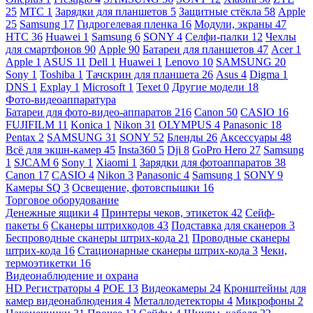
25
МТС
1
Зарядки для планшетов
5
Защитные стёкла
58
Apple
25
Samsung
17
Гидрогелевая пленка
16
Модули, экраны
47
HTC
36
Huawei
1
Samsung
6
SONY
4
Селфи-палки
12
Чехлы
для смартфонов
90
Apple
90
Батареи для планшетов
47
Acer
1
Apple
1
ASUS
11
Dell
1
Huawei
1
Lenovo
10
SAMSUNG
20
Sony
1
Toshiba
1
Тачскрин для планшета
26
Asus
4
Digma
1
DNS
1
Explay
1
Microsoft
1
Texet
0
Другие модели
18
Фото-видеоаппаратура
Батареи для фото-видео-аппаратов
216
Canon
50
CASIO
16
FUJIFILM
11
Konica
1
Nikon
31
OLYMPUS
4
Panasonic
18
Pentax
2
SAMSUNG
31
SONY
52
Бленды
26
Аксессуары
48
Всё для экшн-камер
45
Insta360
5
Dji
8
GoPro Hero
27
Samsung
1
SJCAM
6
Sony
1
Xiaomi
1
Зарядки для фотоаппаратов
38
Canon
17
CASIO
4
Nikon
3
Panasonic
4
Samsung
1
SONY
9
Камеры SQ
3
Освещение, фотовспышки
16
Торговое оборудование
Денежные ящики
4
Принтеры чеков, этикеток
42
Сейф-
пакеты
6
Сканеры штрихкодов
43
Подставка для сканеров
3
Беспроводные сканеры штрих-кода
21
Проводные сканеры
штрих-кода
16
Стационарные сканеры штрих-кода
3
Чеки,
термоэтикетки
16
Видеонаблюдение и охрана
HD Регистраторы
4
POE
13
Видеокамеры
24
Кронштейны для
камер видеонаблюдения
4
Металлодетекторы
4
Микрофоны
2