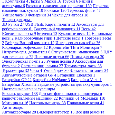
1
Комплекты
4
Ласты
9
Маски
16
Трубки
6
Рации и
аксессуары
6
Рюкзаки, наколенники, перчатки
139
Перчатки,
наколенники, сумки
19
Рюкзаки
120
Термосы, фляги
47
Умные часы
0
Фонарики
34
Чехлы для airpods
18
Товары для дома
3D Ручки
27
USB Flash, Карты памяти
12
Аксессуары для
робот-пылесос
61
Вакуумный упаковщик
11
Весы
42
Ювелирные весы
9
Безмены
13
Кухонные весы
14
Напольные
весы
2
Калибровочные гири
1
Детские весы
1
Торговые весы
2
Всё для Ванной комнаты
12
Интерьерная наклейка
36
Кофеварки, кофемолки
12
Кронштейн ТВ и Мониторы
7
Нитратомеры, дозиметры
6
Отпугиватели, мышеловки
5
ПДУ
для телевизора
72
Полезные штуки
66
Помпа для воды
30
Электрическая помпа
25
Ручная помпа
3
Аксессуары для
бутылок
2
Светильники, лампы
27
Термометры, часы
36
Термометры
32
Часы
4
Умный дом
30
Элементы питания
34
Аккумуляторные батареи GP
4
Батарейки Energizer
1
Батарейки GP
22
Батарейки NoName
3
Батарейки Varta
1
Батарейки Xiaomi
2
Зарядные устройства для аккумуляторов
1
Настольные игры и сувениры
Бокалы, кружки
138
Детские фотоаппараты, принтеры и
радиоуправляемые машинки
22
Копилки
61
Модельки
118
Мотоциклы
16
Настольные игры
38
Прикольные вещи
41
Автотовары
Автоаксессуары
28
Видеорегистратор
15
Всё для ремонта