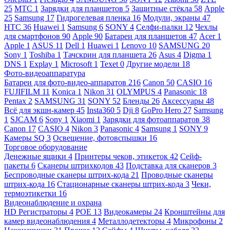
25
МТС
1
Зарядки для планшетов
5
Защитные стёкла
58
Apple
25
Samsung
17
Гидрогелевая пленка
16
Модули, экраны
47
HTC
36
Huawei
1
Samsung
6
SONY
4
Селфи-палки
12
Чехлы
для смартфонов
90
Apple
90
Батареи для планшетов
47
Acer
1
Apple
1
ASUS
11
Dell
1
Huawei
1
Lenovo
10
SAMSUNG
20
Sony
1
Toshiba
1
Тачскрин для планшета
26
Asus
4
Digma
1
DNS
1
Explay
1
Microsoft
1
Texet
0
Другие модели
18
Фото-видеоаппаратура
Батареи для фото-видео-аппаратов
216
Canon
50
CASIO
16
FUJIFILM
11
Konica
1
Nikon
31
OLYMPUS
4
Panasonic
18
Pentax
2
SAMSUNG
31
SONY
52
Бленды
26
Аксессуары
48
Всё для экшн-камер
45
Insta360
5
Dji
8
GoPro Hero
27
Samsung
1
SJCAM
6
Sony
1
Xiaomi
1
Зарядки для фотоаппаратов
38
Canon
17
CASIO
4
Nikon
3
Panasonic
4
Samsung
1
SONY
9
Камеры SQ
3
Освещение, фотовспышки
16
Торговое оборудование
Денежные ящики
4
Принтеры чеков, этикеток
42
Сейф-
пакеты
6
Сканеры штрихкодов
43
Подставка для сканеров
3
Беспроводные сканеры штрих-кода
21
Проводные сканеры
штрих-кода
16
Стационарные сканеры штрих-кода
3
Чеки,
термоэтикетки
16
Видеонаблюдение и охрана
HD Регистраторы
4
POE
13
Видеокамеры
24
Кронштейны для
камер видеонаблюдения
4
Металлодетекторы
4
Микрофоны
2