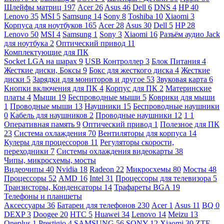
Шлейфы матриц
197
Acer
26
Asus
46
Dell
6
DNS
4
HP
40
Lenovo
35
MSI
5
Samsung
14
Sony
8
Toshiba
10
Xiaomi
3
Корпуса для ноутбуков
165
Acer
28
Asus
30
Dell
5
HP
28
Lenovo
50
MSI
4
Samsung
1
Sony
3
Xiaomi
16
Разъём аудио Jack
для ноутбука
2
Оптический привод
11
Комплектующие для ПК
Socket LGA на шарах
9
USB Контроллер
3
Блок Питания
4
Жесткие диски, Боксы
9
Бокс для жесткого диска
4
Жесткие
диски
5
Зарядки для мониторов и другое
53
Звуковая карта
6
Кнопки включения для ПК
4
Корпус для ПК
2
Материнские
платы
4
Мыши
19
Беспроводные мыши
5
Коврики для мыши
1
Проводные мыши
13
Наушники
15
Беспроводные наушники
0
Кабель для наушников
2
Проводные наушники
12
1
1
Оперативная память
9
Оптический привод
1
Полезное для ПК
23
Система охлаждения
70
Вентиляторы для корпуса
14
Кулеры для процессоров
11
Регуляторы скорости,
переходники
7
Системы охлаждения видеокарты
38
Чипы, микросхемы, мосты
Видеочипы
40
Nvidia
18
Radeon
22
Микросхемы
80
Мосты
48
Процессоры
52
AMD
16
Intel
31
Процессоры для телевизора
5
Транзисторы, Конденсаторы
14
Трафареты BGA
19
Телефоны и планшеты
Аксессуары
36
Батареи для телефонов
230
Acer
1
Asus
11
BQ
0
DEXP
3
Doogee
20
HTC
5
Huawei
34
Lenovo
14
Meizu
13
Oneplus
1
Prestigio
4
SAMSUNG
56
SONY
12
Xiaomi
30
ZTE