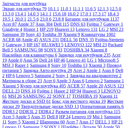
Запчасти для ноутбука
Экран для ноутбука
79
10.1
1
11.0
1
11.1
1
11.6
5
12.1
3
12.5
0
13.3
0
13.4
1
14.0
3
14.1
1
15.6
18
16.0
2
17.0
1
17.3
17
18.4
3
19.5
1
20.0
1
21.5
6
23.0
6
23.8
8
Батареи для ноутбуков
1137
Acer
87
Apple
37
Asus
304
Dell
115
DNS
63
Fujitsu
7
Gateway
1
Gigabyte
4
Honor
1
HP
219
Huawei
13
Lenovo
131
LG
2
MSI
23
Samsung
39
Sony
43
Toshiba
39
Xiaomi
9
Клавиатуры
1002
ACER
68
Apple
45
ASUS
231
DELL
56
DNS
35
Fujitsu-Siemens
3
Gateway
3
HP
167
HUAWEI
5
LENOVO
122
MSI
23
Packard
Bell
5
SAMSUNG
98
SONY
93
TOSHIBA
34
Xiaomi
8
Наклейки для клавиатуры
6
Зарядки для ноутбуков
235
Acer
19
Apple
0
Asus
56
Dell
24
HP
46
Lenovo
41
LG
1
Microsoft
5
MSI
3
Razer
1
Samsung
8
Sony
10
Toshiba
13
Xiaomi
3
Провод
питания
5
Зарядка Авто-ноутбук
29
Acer
2
Apple
1
Asus
8
Dell
2
HP
6
Lenovo
5
Samsung
2
Sony
1
Зарядка на квадракоптер
2
Матрицы в сборе
23
Acer
6
Apple
3
Asus
6
Lenovo
2
Samsung
1
Xiaomi
5
Кулер для ноутбука
495
ACER
57
Apple
20
ASUS
123
DELL
23
DNS
16
Fujitsu
1
Hasee
2
HP
94
Huawei
3
LENOVO
61
MSI
26
SAMSUNG
22
SONY
17
TOSHIBA
19
Xiaomi
11
Жесткие диски и SSD
61
Бокс для жесткого диска
19
Жесткие
диски
29
Твердотельные диски SSD
13
Оперативная память
6
DDR3
2
DDR3L
2
DDR4
2
Разъем питания для ноутбука
115
Acer
5
Apple
5
Asus
35
Dell
8
HP
24
Lenovo
19
Msi
1
Samsung
11
Sony
5
Xiaomi
2
Шарниры
60
Acer
7
Asus
17
DELL
1
HP
21
Lenovo
11
Samsung
2
SONY
1
Шлейфы / Детали
50
Apple
50