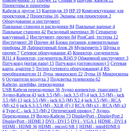
Наконечники
31
Прочее
12
Сейфы
4
Шнуры, кабеля
22
Проекторы и принтеры
Кабеля и другое
13
Картридж
19
HP
19
Комплектующие для
проекторов
2
Проекторы
16
Экраны для проекторов
2
Оборудование и инструмент
Паяльные станции и расходники
84
Паяльные ванные
4
Паяльные станции
42
Расходный материал
36
Сепаратор
вакуумный
2
Инструмент, прочее
84
PostCard, тестеры
12
Инструмент
28
Прочее
44
Блоки питания, измерительные
приборы
38
Лабораторный блок
26
Мультиметр
5
Щупы и
прочее
7
Сетевое оборудование
45
Конектор, соеденитель
RJ11
4
Конектор, соеденитель RJ45
9
Обжимной инструмент
3
Патч-корд (витая пара)
15
Патч-корд (оптоволокно)
5
Сетевая
карта, адаптер
5
Тестер (сетевого оборудования)
4
RS
преобразователи
11
Лупа, микроскоп
22
Лупы
16
Микроскопы
6
Осушители воздуха
3
Подсветка телевизора
62
Кабели, шлейфы, переходники
USB Кабеля переходники
36
Аудио конвектор, трансивер
3
Аудио-Кабеля
43
jack 3.5 (M) - jack 3.5 (F)
4
jack 3.5 (M) - jack
3.5 (M)
13
jack 3.5 (M) - jack 6.5 (M) X2
4
jack 3.5 (M) - RCA
(M) x2
6
jack 6.3-3.5 (M) - XLR (F)
3
RCA (M) x3 - RCA (M) x3
4
Type-C - jack 3.5 (M)
2
Оптический провод
7
Аудио-
Переходники
19
Видео-Кабели
73
DisplayPort - DisplayPort
2
DisplayPort - HDMI
3
DVI - DVI
5
DVI - VGA
1
HDMI - DVI
4
HDMI - HDMI
36
HDMI - microUSB
1
HDMI - miniHDMI
6