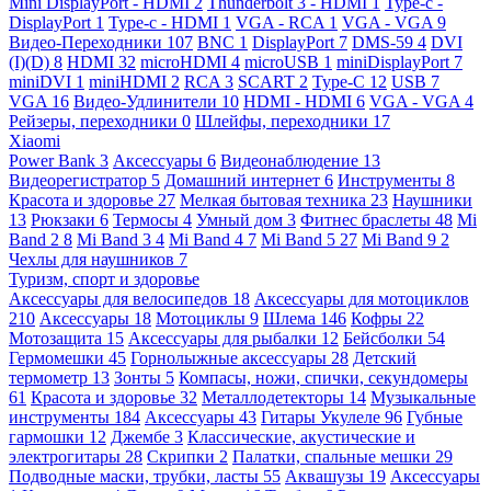
Mini DisplayPort - HDMI
2
Thunderbolt 3 - HDMI
1
Type-c -
DisplayPort
1
Type-c - HDMI
1
VGA - RCA
1
VGA - VGA
9
Видео-Переходники
107
BNC
1
DisplayPort
7
DMS-59
4
DVI
(I)(D)
8
HDMI
32
microHDMI
4
microUSB
1
miniDisplayPort
7
miniDVI
1
miniHDMI
2
RCA
3
SCART
2
Type-C
12
USB
7
VGA
16
Видео-Удлинители
10
HDMI - HDMI
6
VGA - VGA
4
Рейзеры, переходники
0
Шлейфы, переходники
17
Xiaomi
Power Bank
3
Аксессуары
6
Видеонаблюдение
13
Видеорегистратор
5
Домашний интернет
6
Инструменты
8
Красота и здоровье
27
Мелкая бытовая техника
23
Наушники
13
Рюкзаки
6
Термосы
4
Умный дом
3
Фитнес браслеты
48
Mi
Band 2
8
Mi Band 3
4
Mi Band 4
7
Mi Band 5
27
Mi Band 9
2
Чехлы для наушников
7
Туризм, спорт и здоровье
Аксессуары для велосипедов
18
Аксессуары для мотоциклов
210
Аксессуары
18
Мотоциклы
9
Шлема
146
Кофры
22
Мотозащита
15
Аксессуары для рыбалки
12
Бейсболки
54
Гермомешки
45
Горнолыжные аксессуары
28
Детский
термометр
13
Зонты
5
Компасы, ножи, спички, секундомеры
61
Красота и здоровье
32
Металлодетекторы
14
Музыкальные
инструменты
184
Аксессуары
43
Гитары Укулеле
96
Губные
гармошки
12
Джембе
3
Классические, акустические и
электрогитары
28
Скрипки
2
Палатки, спальные мешки
29
Подводные маски, трубки, ласты
55
Аквашузы
19
Аксессуары