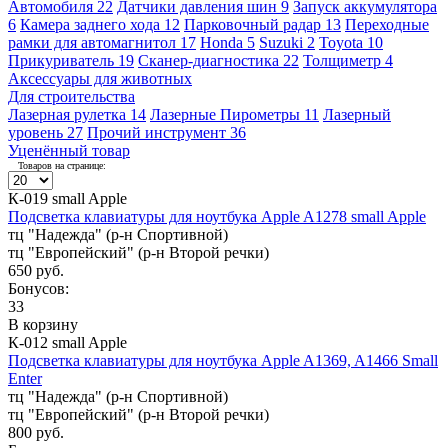
Автомобиля
22
Датчики давления шин
9
Запуск аккумулятора
6
Камера заднего хода
12
Парковочный радар
13
Переходные
рамки для автомагнитол
17
Honda
5
Suzuki
2
Toyota
10
Прикуриватель
19
Сканер-диагностика
22
Толщиметр
4
Аксессуары для животных
Для строительства
Лазерная рулетка
14
Лазерные Пирометры
11
Лазерный
уровень
27
Прочий инструмент
36
Уценённый товар
Товаров на странице:
К-019 small Apple
Подсветка клавиатуры для ноутбука Apple A1278 small Apple
тц "Надежда" (р-н Спортивной)
тц "Европейский" (р-н Второй речки)
650 руб.
Бонусов:
33
В корзину
К-012 small Apple
Подсветка клавиатуры для ноутбука Apple A1369, A1466 Small
Enter
тц "Надежда" (р-н Спортивной)
тц "Европейский" (р-н Второй речки)
800 руб.