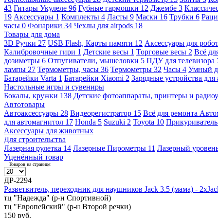
43
Гитары Укулеле
96
Губные гармошки
12
Джембе
3
Классичес
19
Аксессуары
1
Комплекты
4
Ласты
9
Маски
16
Трубки
6
Раци
часы
0
Фонарики
34
Чехлы для airpods
18
Товары для дома
3D Ручки
27
USB Flash, Карты памяти
12
Аксессуары для робо
Калибровочные гири
1
Детские весы
1
Торговые весы
2
Всё дл
дозиметры
6
Отпугиватели, мышеловки
5
ПДУ для телевизора
лампы
27
Термометры, часы
36
Термометры
32
Часы
4
Умный 
Батарейки Varta
1
Батарейки Xiaomi
2
Зарядные устройства для
Настольные игры и сувениры
Бокалы, кружки
138
Детские фотоаппараты, принтеры и ради
Автотовары
Автоаксессуары
28
Видеорегистратор
15
Всё для ремонта Авт
для автомагнитол
17
Honda
5
Suzuki
2
Toyota
10
Прикуривател
Аксессуары для животных
Для строительства
Лазерная рулетка
14
Лазерные Пирометры
11
Лазерный уровен
Уценённый товар
Товаров на странице:
ДР-2294
Разветвитель, переходник для наушников Jack 3.5 (мама) - 2xJack
тц "Надежда" (р-н Спортивной)
тц "Европейский" (р-н Второй речки)
150 руб.