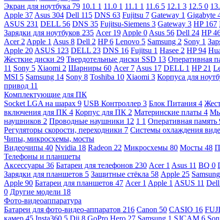
Экран для ноутбука
79
10.1
1
11.0
1
11.1
1
11.6
5
12.1
3
12.5
0
13
Apple
37
Asus
304
Dell
115
DNS
63
Fujitsu
7
Gateway
1
Gigabyte
ASUS
231
DELL
56
DNS
35
Fujitsu-Siemens
3
Gateway
3
HP
167
Зарядки для ноутбуков
235
Acer
19
Apple
0
Asus
56
Dell
24
HP
4
Acer
2
Apple
1
Asus
8
Dell
2
HP
6
Lenovo
5
Samsung
2
Sony
1
Зар
Apple
20
ASUS
123
DELL
23
DNS
16
Fujitsu
1
Hasee
2
HP
94
Hu
Жесткие диски
29
Твердотельные диски SSD
13
Оперативная п
11
Sony
5
Xiaomi
2
Шарниры
60
Acer
7
Asus
17
DELL
1
HP
21
L
MSI
5
Samsung
14
Sony
8
Toshiba
10
Xiaomi
3
Корпуса для ноут
привод
11
Комплектующие для ПК
Socket LGA на шарах
9
USB Контроллер
3
Блок Питания
4
Жест
включения для ПК
4
Корпус для ПК
2
Материнские платы
4
М
наушников
2
Проводные наушники
12
1
1
Оперативная память
Регуляторы скорости, переходники
7
Системы охлаждения вид
Чипы, микросхемы, мосты
Видеочипы
40
Nvidia
18
Radeon
22
Микросхемы
80
Мосты
48
П
Телефоны и планшеты
Аксессуары
36
Батареи для телефонов
230
Acer
1
Asus
11
BQ
0
Зарядки для планшетов
5
Защитные стёкла
58
Apple
25
Samsun
Apple
90
Батареи для планшетов
47
Acer
1
Apple
1
ASUS
11
Del
0
Другие модели
18
Фото-видеоаппаратура
Батареи для фото-видео-аппаратов
216
Canon
50
CASIO
16
FUJ
камер
45
Insta360
5
Dji
8
GoPro Hero
27
Samsung
1
SJCAM
6
So