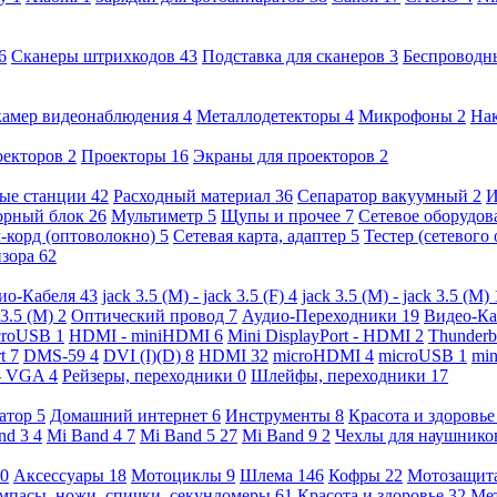
6
Сканеры штрихкодов
43
Подставка для сканеров
3
Беспроводн
камер видеонаблюдения
4
Металлодетекторы
4
Микрофоны
2
На
оекторов
2
Проекторы
16
Экраны для проекторов
2
ые станции
42
Расходный материал
36
Сепаратор вакуумный
2
И
орный блок
26
Мультиметр
5
Щупы и прочее
7
Сетевое оборудо
-корд (оптоволокно)
5
Сетевая карта, адаптер
5
Тестер (сетевого
изора
62
ио-Кабеля
43
jack 3.5 (M) - jack 3.5 (F)
4
jack 3.5 (M) - jack 3.5 (M)
 3.5 (M)
2
Оптический провод
7
Аудио-Переходники
19
Видео-К
croUSB
1
HDMI - miniHDMI
6
Mini DisplayPort - HDMI
2
Thunderb
rt
7
DMS-59
4
DVI (I)(D)
8
HDMI
32
microHDMI
4
microUSB
1
min
- VGA
4
Рейзеры, переходники
0
Шлейфы, переходники
17
ратор
5
Домашний интернет
6
Инструменты
8
Красота и здоровь
nd 3
4
Mi Band 4
7
Mi Band 5
27
Mi Band 9
2
Чехлы для наушник
0
Аксессуары
18
Мотоциклы
9
Шлема
146
Кофры
22
Мотозащит
мпасы, ножи, спички, секундомеры
61
Красота и здоровье
32
Ме