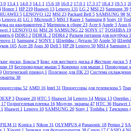
.3
0
13.4
1
14.0
3
14.1
1
15.6
18
16.0
2
17.0
1
17.3
17
18.4
3
19.5
1
2
4
Honor
1
HP
219
Huawei
13
Lenovo
131
LG
2
MSI
23
Samsung
39
HUAWEI
5
LENOVO
122
MSI
23
Packard Bell
5
SAMSUNG
98
S
6
Lenovo
41
LG
1
Microsoft
5
MSI
3
Razer
1
Samsung
8
Sony
10
Tos
ядка на квадракоптер
2
Матрицы в сборе
23
Acer
6
Apple
3
Asus
6
awei
3
LENOVO
61
MSI
26
SAMSUNG
22
SONY
17
TOSHIBA
19
амять
6
DDR3
2
DDR3L
2
DDR4
2
Разъем питания для ноутбука
enovo
11
Samsung
2
SONY
1
Шлейфы / Детали
50
Apple
50
Шлейф
буков
165
Acer
28
Asus
30
Dell
5
HP
28
Lenovo
50
MSI
4
Samsung
1
кие диски, Боксы
9
Бокс для жесткого диска
4
Жесткие диски
5
ыши
19
Беспроводные мыши
5
Коврики для мыши
1
Проводные
9
Оптический привод
1
Полезное для ПК
23
Система охлаждени
еокарты
38
роцессоры
52
AMD
16
Intel
31
Процессоры для телевизора
5
Тра
DEXP
3
Doogee
20
HTC
5
Huawei
34
Lenovo
14
Meizu
13
Oneplus
g
17
Гидрогелевая пленка
16
Модули, экраны
47
HTC
36
Huawei
1
l
1
Huawei
1
Lenovo
10
SAMSUNG
20
Sony
1
Toshiba
1
Тачскрин 
IFILM
11
Konica
1
Nikon
31
OLYMPUS
4
Panasonic
18
Pentax
2
S
ny
1
Xiaomi
1
Зарядки для фотоаппаратов
38
Canon
17
CASIO
4
Ni