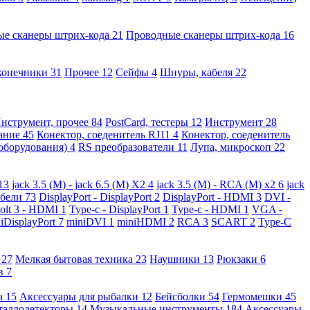
ые сканеры штрих-кода
21
Проводные сканеры штрих-кода
16
конечники
31
Прочее
12
Сейфы
4
Шнуры, кабеля
22
нструмент, прочее
84
PostCard, тестеры
12
Инструмент
28
вание
45
Конектор, соеденитель RJ11
4
Конектор, соеденитель
 оборудования)
4
RS преобразователи
11
Лупа, микроскоп
22
13
jack 3.5 (M) - jack 6.5 (M) X2
4
jack 3.5 (M) - RCA (M) x2
6
jack
абели
73
DisplayPort - DisplayPort
2
DisplayPort - HDMI
3
DVI -
olt 3 - HDMI
1
Type-c - DisplayPort
1
Type-c - HDMI
1
VGA -
iDisplayPort
7
miniDVI
1
miniHDMI
2
RCA
3
SCART
2
Type-C
е
27
Мелкая бытовая техника
23
Наушники
13
Рюкзаки
6
ов
7
а
15
Аксессуары для рыбалки
12
Бейсболки
54
Гермомешки
45
таллодетекторы
14
Музыкальные инструменты
184
Аксессуары