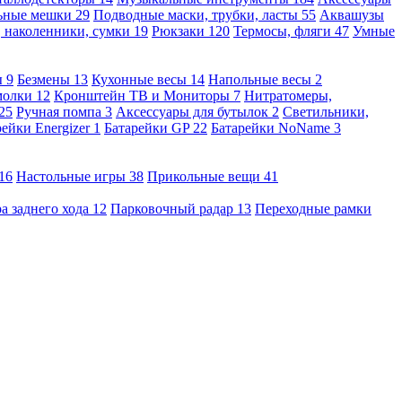
льные мешки
29
Подводные маски, трубки, ласты
55
Аквашузы
, наколенники, сумки
19
Рюкзаки
120
Термосы, фляги
47
Умные
ы
9
Безмены
13
Кухонные весы
14
Напольные весы
2
молки
12
Кронштейн ТВ и Мониторы
7
Нитратомеры,
25
Ручная помпа
3
Аксессуары для бутылок
2
Светильники,
рейки Energizer
1
Батарейки GP
22
Батарейки NoName
3
16
Настольные игры
38
Прикольные вещи
41
а заднего хода
12
Парковочный радар
13
Переходные рамки