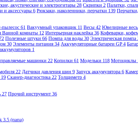
кие, акустические и электрогитары
28
Скрипки
2
Палатки, спа
и и аксессуары
6
Рюкзаки, наколенники, перчатки
139
Перчатки
т-пылесос
61
Вакуумный упаковщик
11
Весы
42
Ювелирные вес
я Ванной комнаты
12
Интерьерная наклейка
36
Кофеварки, кофе
72
Полезные штуки
66
Помпа для воды
30
Электрическая помпа
дом
30
Элементы питания
34
Аккумуляторные батареи GP
4
Бата
 аккумуляторов
1
оуправляемые машинки
22
Копилки
61
Модельки
118
Мотоциклы
омобиля
22
Датчики давления шин
9
Запуск аккумулятора
6
Камер
ь
19
Сканер-диагностика
22
Толщиметр
4
ь
27
Прочий инструмент
36
 3.5 (папа)