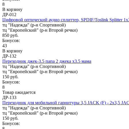
8
В корзину
ДР-012
Цифровой оптический аудио сплиттер, SPDIF/Toslink Splitter 1x
тц "Надежда" (р-н Спортивной)
тц "Европейский" (р-н Второй речки)
850 руб.
Бонусов:
43
В корзину
ДР-132
Переходник джек-3.5 папа 2 джека x3.5 мама
тц "Надежда" (р-н Спортивной)
тц "Европейский" (р-н Второй речки)
150 руб.
Бонусов:
8
Товар ожидается
ДР-133
Переходник для мобильной гарнитуры 3,5 JACK (F) - 2x3,5 J
тц "Надежда" (р-н Спортивной)
тц "Европейский" (р-н Второй речки)
150 руб.
Бонусов:
8