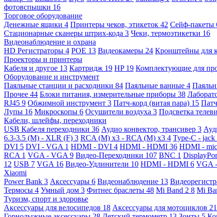
фотовспышки
16
Торговое оборудование
Денежные ящики
4
Принтеры чеков, этикеток
42
Сейф-пакеты
Стационарные сканеры штрих-кода
3
Чеки, термоэтикетки
16
Видеонаблюдение и охрана
HD Регистраторы
4
POE
13
Видеокамеры
24
Кронштейны для 
Проекторы и принтеры
Кабеля и другое
13
Картридж
19
HP
19
Комплектующие для пр
Оборудование и инструмент
Паяльные станции и расходники
84
Паяльные ванные
4
Паяльн
Прочее
44
Блоки питания, измерительные приборы
38
Лаборат
RJ45
9
Обжимной инструмент
3
Патч-корд (витая пара)
15
Патч
Лупы
16
Микроскопы
6
Осушители воздуха
3
Подсветка телев
Кабели, шлейфы, переходники
USB Кабеля переходники
36
Аудио конвектор, трансивер
3
Ауд
6.3-3.5 (M) - XLR (F)
3
RCA (M) x3 - RCA (M) x3
4
Type-C - jack
DVI
5
DVI - VGA
1
HDMI - DVI
4
HDMI - HDMI
36
HDMI - mi
RCA
1
VGA - VGA
9
Видео-Переходники
107
BNC
1
DisplayPo
12
USB
7
VGA
16
Видео-Удлинители
10
HDMI - HDMI
6
VGA 
Xiaomi
Power Bank
3
Аксессуары
6
Видеонаблюдение
13
Видеорегист
Термосы
4
Умный дом
3
Фитнес браслеты
48
Mi Band 2
8
Mi Ba
Туризм, спорт и здоровье
Аксессуары для велосипедов
18
Аксессуары для мотоциклов
21
Горнолыжные аксессуары
28
Детский термометр
13
Зонты
5
Ко