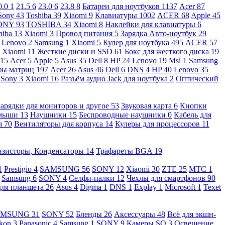
0.0
1
21.5
6
23.0
6
23.8
8
Батареи для ноутбуков
1137
Acer
87
Sony
43
Toshiba
39
Xiaomi
9
Клавиатуры
1002
ACER
68
Apple
45
ONY
93
TOSHIBA
34
Xiaomi
8
Наклейки для клавиатуры
6
hiba
13
Xiaomi
3
Провод питания
5
Зарядка Авто-ноутбук
29
Lenovo
2
Samsung
1
Xiaomi
5
Кулер для ноутбука
495
ACER
57
Xiaomi
11
Жесткие диски и SSD
61
Бокс для жесткого диска
19
115
Acer
5
Apple
5
Asus
35
Dell
8
HP
24
Lenovo
19
Msi
1
Samsung
ы матриц
197
Acer
26
Asus
46
Dell
6
DNS
4
HP
40
Lenovo
35
Sony
3
Xiaomi
16
Разъём аудио Jack для ноутбука
2
Оптический
Зарядки для мониторов и другое
53
Звуковая карта
6
Кнопки
 мыши
13
Наушники
15
Беспроводные наушники
0
Кабель для
я
70
Вентиляторы для корпуса
14
Кулеры для процессоров
11
нзисторы, Конденсаторы
14
Трафареты BGA
19
1
Prestigio
4
SAMSUNG
56
SONY
12
Xiaomi
30
ZTE
25
МТС
1
Samsung
6
SONY
4
Селфи-палки
12
Чехлы для смартфонов
90
для планшета
26
Asus
4
Digma
1
DNS
1
Explay
1
Microsoft
1
Texet
AMSUNG
31
SONY
52
Бленды
26
Аксессуары
48
Всё для экшн-
kon
3
Panasonic
4
Samsung
1
SONY
9
Камеры SQ
3
Освещение,