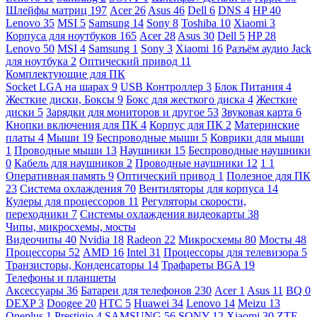
Шлейфы матриц
197
Acer
26
Asus
46
Dell
6
DNS
4
HP
40
Lenovo
35
MSI
5
Samsung
14
Sony
8
Toshiba
10
Xiaomi
3
Корпуса для ноутбуков
165
Acer
28
Asus
30
Dell
5
HP
28
Lenovo
50
MSI
4
Samsung
1
Sony
3
Xiaomi
16
Разъём аудио Jack
для ноутбука
2
Оптический привод
11
Комплектующие для ПК
Socket LGA на шарах
9
USB Контроллер
3
Блок Питания
4
Жесткие диски, Боксы
9
Бокс для жесткого диска
4
Жесткие
диски
5
Зарядки для мониторов и другое
53
Звуковая карта
6
Кнопки включения для ПК
4
Корпус для ПК
2
Материнские
платы
4
Мыши
19
Беспроводные мыши
5
Коврики для мыши
1
Проводные мыши
13
Наушники
15
Беспроводные наушники
0
Кабель для наушников
2
Проводные наушники
12
1
1
Оперативная память
9
Оптический привод
1
Полезное для ПК
23
Система охлаждения
70
Вентиляторы для корпуса
14
Кулеры для процессоров
11
Регуляторы скорости,
переходники
7
Системы охлаждения видеокарты
38
Чипы, микросхемы, мосты
Видеочипы
40
Nvidia
18
Radeon
22
Микросхемы
80
Мосты
48
Процессоры
52
AMD
16
Intel
31
Процессоры для телевизора
5
Транзисторы, Конденсаторы
14
Трафареты BGA
19
Телефоны и планшеты
Аксессуары
36
Батареи для телефонов
230
Acer
1
Asus
11
BQ
0
DEXP
3
Doogee
20
HTC
5
Huawei
34
Lenovo
14
Meizu
13
Oneplus
1
Prestigio
4
SAMSUNG
56
SONY
12
Xiaomi
30
ZTE