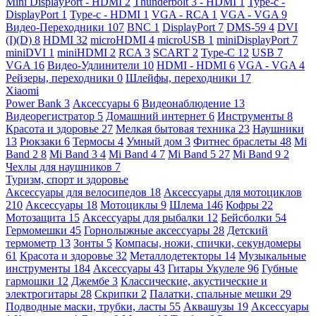
Mini DisplayPort - HDMI
2
Thunderbolt 3 - HDMI
1
Type-c -
DisplayPort
1
Type-c - HDMI
1
VGA - RCA
1
VGA - VGA
9
Видео-Переходники
107
BNC
1
DisplayPort
7
DMS-59
4
DVI
(I)(D)
8
HDMI
32
microHDMI
4
microUSB
1
miniDisplayPort
7
miniDVI
1
miniHDMI
2
RCA
3
SCART
2
Type-C
12
USB
7
VGA
16
Видео-Удлинители
10
HDMI - HDMI
6
VGA - VGA
4
Рейзеры, переходники
0
Шлейфы, переходники
17
Xiaomi
Power Bank
3
Аксессуары
6
Видеонаблюдение
13
Видеорегистратор
5
Домашний интернет
6
Инструменты
8
Красота и здоровье
27
Мелкая бытовая техника
23
Наушники
13
Рюкзаки
6
Термосы
4
Умный дом
3
Фитнес браслеты
48
Mi
Band 2
8
Mi Band 3
4
Mi Band 4
7
Mi Band 5
27
Mi Band 9
2
Чехлы для наушников
7
Туризм, спорт и здоровье
Аксессуары для велосипедов
18
Аксессуары для мотоциклов
210
Аксессуары
18
Мотоциклы
9
Шлема
146
Кофры
22
Мотозащита
15
Аксессуары для рыбалки
12
Бейсболки
54
Гермомешки
45
Горнолыжные аксессуары
28
Детский
термометр
13
Зонты
5
Компасы, ножи, спички, секундомеры
61
Красота и здоровье
32
Металлодетекторы
14
Музыкальные
инструменты
184
Аксессуары
43
Гитары Укулеле
96
Губные
гармошки
12
Джембе
3
Классические, акустические и
электрогитары
28
Скрипки
2
Палатки, спальные мешки
29
Подводные маски, трубки, ласты
55
Аквашузы
19
Аксессуары