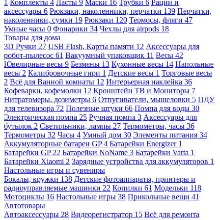
1
Комплекты
4
Ласты
9
Маски
16
Трубки
6
Рации и
аксессуары
6
Рюкзаки, наколенники, перчатки
139
Перчатки,
наколенники, сумки
19
Рюкзаки
120
Термосы, фляги
47
Умные часы
0
Фонарики
34
Чехлы для airpods
18
Товары для дома
3D Ручки
27
USB Flash, Карты памяти
12
Аксессуары для
робот-пылесос
61
Вакуумный упаковщик
11
Весы
42
Ювелирные весы
9
Безмены
13
Кухонные весы
14
Напольные
весы
2
Калибровочные гири
1
Детские весы
1
Торговые весы
2
Всё для Ванной комнаты
12
Интерьерная наклейка
36
Кофеварки, кофемолки
12
Кронштейн ТВ и Мониторы
7
Нитратомеры, дозиметры
6
Отпугиватели, мышеловки
5
ПДУ
для телевизора
72
Полезные штуки
66
Помпа для воды
30
Электрическая помпа
25
Ручная помпа
3
Аксессуары для
бутылок
2
Светильники, лампы
27
Термометры, часы
36
Термометры
32
Часы
4
Умный дом
30
Элементы питания
34
Аккумуляторные батареи GP
4
Батарейки Energizer
1
Батарейки GP
22
Батарейки NoName
3
Батарейки Varta
1
Батарейки Xiaomi
2
Зарядные устройства для аккумуляторов
1
Настольные игры и сувениры
Бокалы, кружки
138
Детские фотоаппараты, принтеры и
радиоуправляемые машинки
22
Копилки
61
Модельки
118
Мотоциклы
16
Настольные игры
38
Прикольные вещи
41
Автотовары
Автоаксессуары
28
Видеорегистратор
15
Всё для ремонта