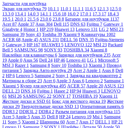
Запчасти для ноутбука
Экран для ноутбука
79
10.1
1
11.0
1
11.1
1
11.6
5
12.1
3
12.5
0
13.3
0
13.4
1
14.0
3
14.1
1
15.6
18
16.0
2
17.0
1
17.3
17
18.4
3
19.5
1
20.0
1
21.5
6
23.0
6
23.8
8
Батареи для ноутбуков
1137
Acer
87
Apple
37
Asus
304
Dell
115
DNS
63
Fujitsu
7
Gateway
1
Gigabyte
4
Honor
1
HP
219
Huawei
13
Lenovo
131
LG
2
MSI
23
Samsung
39
Sony
43
Toshiba
39
Xiaomi
9
Клавиатуры
1002
ACER
68
Apple
45
ASUS
231
DELL
56
DNS
35
Fujitsu-Siemens
3
Gateway
3
HP
167
HUAWEI
5
LENOVO
122
MSI
23
Packard
Bell
5
SAMSUNG
98
SONY
93
TOSHIBA
34
Xiaomi
8
Наклейки для клавиатуры
6
Зарядки для ноутбуков
235
Acer
19
Apple
0
Asus
56
Dell
24
HP
46
Lenovo
41
LG
1
Microsoft
5
MSI
3
Razer
1
Samsung
8
Sony
10
Toshiba
13
Xiaomi
3
Провод
питания
5
Зарядка Авто-ноутбук
29
Acer
2
Apple
1
Asus
8
Dell
2
HP
6
Lenovo
5
Samsung
2
Sony
1
Зарядка на квадракоптер
2
Матрицы в сборе
23
Acer
6
Apple
3
Asus
6
Lenovo
2
Samsung
1
Xiaomi
5
Кулер для ноутбука
495
ACER
57
Apple
20
ASUS
123
DELL
23
DNS
16
Fujitsu
1
Hasee
2
HP
94
Huawei
3
LENOVO
61
MSI
26
SAMSUNG
22
SONY
17
TOSHIBA
19
Xiaomi
11
Жесткие диски и SSD
61
Бокс для жесткого диска
19
Жесткие
диски
29
Твердотельные диски SSD
13
Оперативная память
6
DDR3
2
DDR3L
2
DDR4
2
Разъем питания для ноутбука
115
Acer
5
Apple
5
Asus
35
Dell
8
HP
24
Lenovo
19
Msi
1
Samsung
11
Sony
5
Xiaomi
2
Шарниры
60
Acer
7
Asus
17
DELL
1
HP
21
Lenovo
11
Samsung
2
SONY
1
Шлейфы / Детали
50
Apple
50