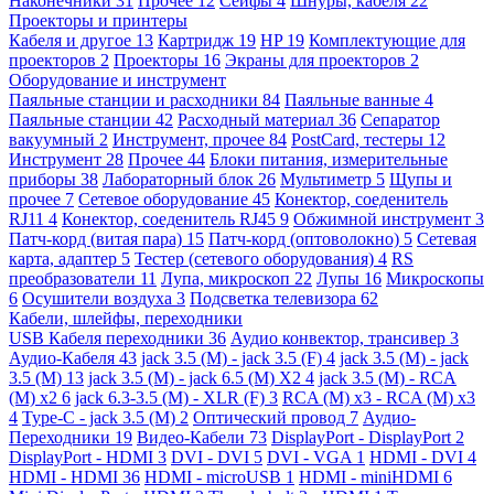
Наконечники
31
Прочее
12
Сейфы
4
Шнуры, кабеля
22
Проекторы и принтеры
Кабеля и другое
13
Картридж
19
HP
19
Комплектующие для
проекторов
2
Проекторы
16
Экраны для проекторов
2
Оборудование и инструмент
Паяльные станции и расходники
84
Паяльные ванные
4
Паяльные станции
42
Расходный материал
36
Сепаратор
вакуумный
2
Инструмент, прочее
84
PostCard, тестеры
12
Инструмент
28
Прочее
44
Блоки питания, измерительные
приборы
38
Лабораторный блок
26
Мультиметр
5
Щупы и
прочее
7
Сетевое оборудование
45
Конектор, соеденитель
RJ11
4
Конектор, соеденитель RJ45
9
Обжимной инструмент
3
Патч-корд (витая пара)
15
Патч-корд (оптоволокно)
5
Сетевая
карта, адаптер
5
Тестер (сетевого оборудования)
4
RS
преобразователи
11
Лупа, микроскоп
22
Лупы
16
Микроскопы
6
Осушители воздуха
3
Подсветка телевизора
62
Кабели, шлейфы, переходники
USB Кабеля переходники
36
Аудио конвектор, трансивер
3
Аудио-Кабеля
43
jack 3.5 (M) - jack 3.5 (F)
4
jack 3.5 (M) - jack
3.5 (M)
13
jack 3.5 (M) - jack 6.5 (M) X2
4
jack 3.5 (M) - RCA
(M) x2
6
jack 6.3-3.5 (M) - XLR (F)
3
RCA (M) x3 - RCA (M) x3
4
Type-C - jack 3.5 (M)
2
Оптический провод
7
Аудио-
Переходники
19
Видео-Кабели
73
DisplayPort - DisplayPort
2
DisplayPort - HDMI
3
DVI - DVI
5
DVI - VGA
1
HDMI - DVI
4
HDMI - HDMI
36
HDMI - microUSB
1
HDMI - miniHDMI
6