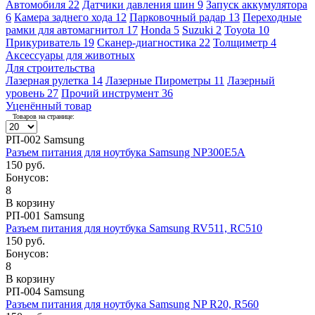
Автомобиля
22
Датчики давления шин
9
Запуск аккумулятора
6
Камера заднего хода
12
Парковочный радар
13
Переходные
рамки для автомагнитол
17
Honda
5
Suzuki
2
Toyota
10
Прикуриватель
19
Сканер-диагностика
22
Толщиметр
4
Аксессуары для животных
Для строительства
Лазерная рулетка
14
Лазерные Пирометры
11
Лазерный
уровень
27
Прочий инструмент
36
Уценённый товар
Товаров на странице:
РП-002 Samsung
Разъем питания для ноутбука Samsung NP300E5A
150 руб.
Бонусов:
8
В корзину
РП-001 Samsung
Разъем питания для ноутбука Samsung RV511, RC510
150 руб.
Бонусов:
8
В корзину
РП-004 Samsung
Разъем питания для ноутбука Samsung NP R20, R560