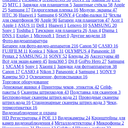
25
МТС
1
Зарядки для планшетов
5
Защитные стёкла
58
Apple
25
Samsung
17
Гидрогелевая пленка
16
Модули, экраны
47
HTC
36
Huawei
1
Samsung
6
SONY
4
Селфи-палки
12
Чехлы
для смартфонов
90
Apple
90
Батареи для планшетов
47
Acer
1
Apple
1
ASUS
11
Dell
1
Huawei
1
Lenovo
10
SAMSUNG
20
Sony
1
Toshiba
1
Тачскрин для планшета
26
Asus
4
Digma
1
DNS
1
Explay
1
Microsoft
1
Texet
0
Другие модели
18
Фото-видеоаппаратура
Батареи для фото-видео-аппаратов
216
Canon
50
CASIO
16
FUJIFILM
11
Konica
1
Nikon
31
OLYMPUS
4
Panasonic
18
Pentax
2
SAMSUNG
31
SONY
52
Бленды
26
Аксессуары
48
Всё для экшн-камер
45
Insta360
5
Dji
8
GoPro Hero
27
Samsung
1
SJCAM
6
Sony
1
Xiaomi
1
Зарядки для фотоаппаратов
38
Canon
17
CASIO
4
Nikon
3
Panasonic
4
Samsung
1
SONY
9
Камеры SQ
3
Освещение, фотовспышки
16
Торговое оборудование
Денежные ящики
4
Принтеры чеков, этикеток
42
Сейф-
пакеты
6
Сканеры штрихкодов
43
Подставка для сканеров
3
Беспроводные сканеры штрих-кода
21
Проводные сканеры
штрих-кода
16
Стационарные сканеры штрих-кода
3
Чеки,
термоэтикетки
16
Видеонаблюдение и охрана
HD Регистраторы
4
POE
13
Видеокамеры
24
Кронштейны для
камер видеонаблюдения
4
Металлодетекторы
4
Микрофоны
2