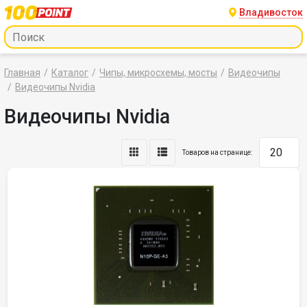
Владивосток
Главная
Каталог
Чипы, микросхемы, мосты
Видеочипы
Видеочипы Nvidia
Видеочипы Nvidia
Товаров на странице: