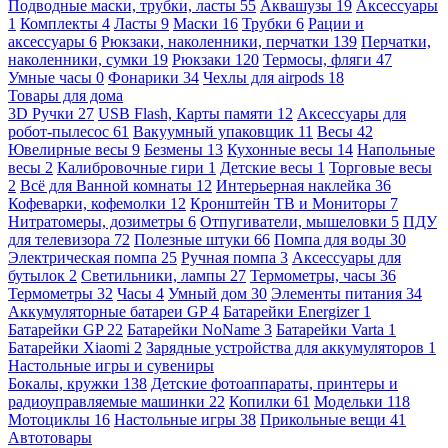
Подводные маски, трубки, ласты
55
Аквашузы
19
Аксессуары
1
Комплекты
4
Ласты
9
Маски
16
Трубки
6
Рации и
аксессуары
6
Рюкзаки, наколенники, перчатки
139
Перчатки,
наколенники, сумки
19
Рюкзаки
120
Термосы, фляги
47
Умные часы
0
Фонарики
34
Чехлы для airpods
18
Товары для дома
3D Ручки
27
USB Flash, Карты памяти
12
Аксессуары для
робот-пылесос
61
Вакуумный упаковщик
11
Весы
42
Ювелирные весы
9
Безмены
13
Кухонные весы
14
Напольные
весы
2
Калибровочные гири
1
Детские весы
1
Торговые весы
2
Всё для Ванной комнаты
12
Интерьерная наклейка
36
Кофеварки, кофемолки
12
Кронштейн ТВ и Мониторы
7
Нитратомеры, дозиметры
6
Отпугиватели, мышеловки
5
ПДУ
для телевизора
72
Полезные штуки
66
Помпа для воды
30
Электрическая помпа
25
Ручная помпа
3
Аксессуары для
бутылок
2
Светильники, лампы
27
Термометры, часы
36
Термометры
32
Часы
4
Умный дом
30
Элементы питания
34
Аккумуляторные батареи GP
4
Батарейки Energizer
1
Батарейки GP
22
Батарейки NoName
3
Батарейки Varta
1
Батарейки Xiaomi
2
Зарядные устройства для аккумуляторов
1
Настольные игры и сувениры
Бокалы, кружки
138
Детские фотоаппараты, принтеры и
радиоуправляемые машинки
22
Копилки
61
Модельки
118
Мотоциклы
16
Настольные игры
38
Прикольные вещи
41
Автотовары