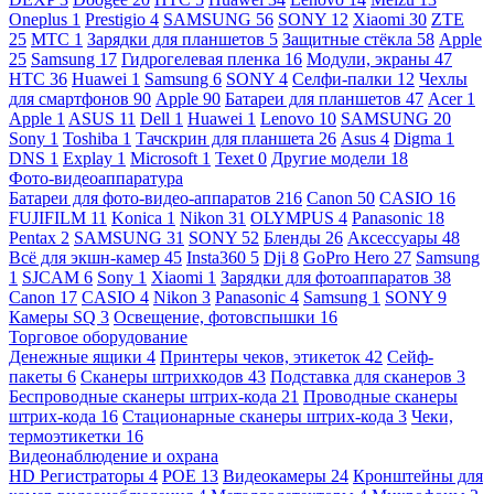
Oneplus
1
Prestigio
4
SAMSUNG
56
SONY
12
Xiaomi
30
ZTE
25
МТС
1
Зарядки для планшетов
5
Защитные стёкла
58
Apple
25
Samsung
17
Гидрогелевая пленка
16
Модули, экраны
47
HTC
36
Huawei
1
Samsung
6
SONY
4
Селфи-палки
12
Чехлы
для смартфонов
90
Apple
90
Батареи для планшетов
47
Acer
1
Apple
1
ASUS
11
Dell
1
Huawei
1
Lenovo
10
SAMSUNG
20
Sony
1
Toshiba
1
Тачскрин для планшета
26
Asus
4
Digma
1
DNS
1
Explay
1
Microsoft
1
Texet
0
Другие модели
18
Фото-видеоаппаратура
Батареи для фото-видео-аппаратов
216
Canon
50
CASIO
16
FUJIFILM
11
Konica
1
Nikon
31
OLYMPUS
4
Panasonic
18
Pentax
2
SAMSUNG
31
SONY
52
Бленды
26
Аксессуары
48
Всё для экшн-камер
45
Insta360
5
Dji
8
GoPro Hero
27
Samsung
1
SJCAM
6
Sony
1
Xiaomi
1
Зарядки для фотоаппаратов
38
Canon
17
CASIO
4
Nikon
3
Panasonic
4
Samsung
1
SONY
9
Камеры SQ
3
Освещение, фотовспышки
16
Торговое оборудование
Денежные ящики
4
Принтеры чеков, этикеток
42
Сейф-
пакеты
6
Сканеры штрихкодов
43
Подставка для сканеров
3
Беспроводные сканеры штрих-кода
21
Проводные сканеры
штрих-кода
16
Стационарные сканеры штрих-кода
3
Чеки,
термоэтикетки
16
Видеонаблюдение и охрана
HD Регистраторы
4
POE
13
Видеокамеры
24
Кронштейны для