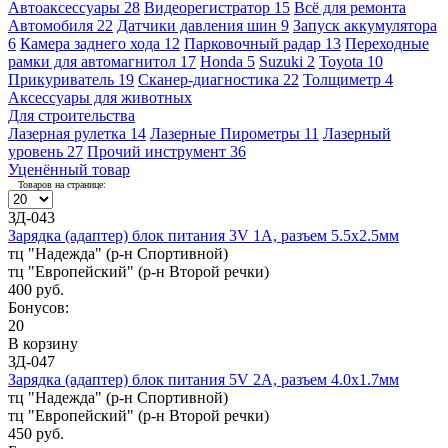
Автоаксессуары
28
Видеорегистратор
15
Всё для ремонта
Автомобиля
22
Датчики давления шин
9
Запуск аккумулятора
6
Камера заднего хода
12
Парковочный радар
13
Переходные
рамки для автомагнитол
17
Honda
5
Suzuki
2
Toyota
10
Прикуриватель
19
Сканер-диагностика
22
Толщиметр
4
Аксессуары для животных
Для строительства
Лазерная рулетка
14
Лазерные Пирометры
11
Лазерный
уровень
27
Прочий инструмент
36
Уценённый товар
Товаров на странице:
ЗД-043
Зарядка (адаптер) блок питания 3V 1A, разъем 5.5х2.5мм
тц "Надежда" (р-н Спортивной)
тц "Европейский" (р-н Второй речки)
400 руб.
Бонусов:
20
В корзину
ЗД-047
Зарядка (адаптер) блок питания 5V 2A, разъем 4.0х1.7мм
тц "Надежда" (р-н Спортивной)
тц "Европейский" (р-н Второй речки)
450 руб.