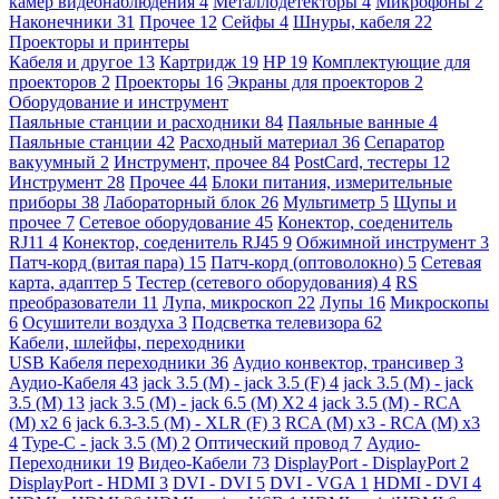
камер видеонаблюдения
4
Металлодетекторы
4
Микрофоны
2
Наконечники
31
Прочее
12
Сейфы
4
Шнуры, кабеля
22
Проекторы и принтеры
Кабеля и другое
13
Картридж
19
HP
19
Комплектующие для
проекторов
2
Проекторы
16
Экраны для проекторов
2
Оборудование и инструмент
Паяльные станции и расходники
84
Паяльные ванные
4
Паяльные станции
42
Расходный материал
36
Сепаратор
вакуумный
2
Инструмент, прочее
84
PostCard, тестеры
12
Инструмент
28
Прочее
44
Блоки питания, измерительные
приборы
38
Лабораторный блок
26
Мультиметр
5
Щупы и
прочее
7
Сетевое оборудование
45
Конектор, соеденитель
RJ11
4
Конектор, соеденитель RJ45
9
Обжимной инструмент
3
Патч-корд (витая пара)
15
Патч-корд (оптоволокно)
5
Сетевая
карта, адаптер
5
Тестер (сетевого оборудования)
4
RS
преобразователи
11
Лупа, микроскоп
22
Лупы
16
Микроскопы
6
Осушители воздуха
3
Подсветка телевизора
62
Кабели, шлейфы, переходники
USB Кабеля переходники
36
Аудио конвектор, трансивер
3
Аудио-Кабеля
43
jack 3.5 (M) - jack 3.5 (F)
4
jack 3.5 (M) - jack
3.5 (M)
13
jack 3.5 (M) - jack 6.5 (M) X2
4
jack 3.5 (M) - RCA
(M) x2
6
jack 6.3-3.5 (M) - XLR (F)
3
RCA (M) x3 - RCA (M) x3
4
Type-C - jack 3.5 (M)
2
Оптический провод
7
Аудио-
Переходники
19
Видео-Кабели
73
DisplayPort - DisplayPort
2
DisplayPort - HDMI
3
DVI - DVI
5
DVI - VGA
1
HDMI - DVI
4