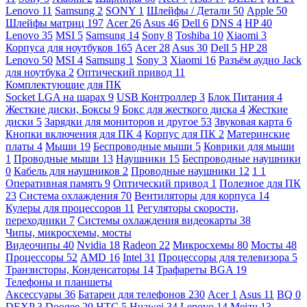
Lenovo
11
Samsung
2
SONY
1
Шлейфы / Детали
50
Apple
50
Шлейфы матриц
197
Acer
26
Asus
46
Dell
6
DNS
4
HP
40
Lenovo
35
MSI
5
Samsung
14
Sony
8
Toshiba
10
Xiaomi
3
Корпуса для ноутбуков
165
Acer
28
Asus
30
Dell
5
HP
28
Lenovo
50
MSI
4
Samsung
1
Sony
3
Xiaomi
16
Разъём аудио Jack
для ноутбука
2
Оптический привод
11
Комплектующие для ПК
Socket LGA на шарах
9
USB Контроллер
3
Блок Питания
4
Жесткие диски, Боксы
9
Бокс для жесткого диска
4
Жесткие
диски
5
Зарядки для мониторов и другое
53
Звуковая карта
6
Кнопки включения для ПК
4
Корпус для ПК
2
Материнские
платы
4
Мыши
19
Беспроводные мыши
5
Коврики для мыши
1
Проводные мыши
13
Наушники
15
Беспроводные наушники
0
Кабель для наушников
2
Проводные наушники
12
1
1
Оперативная память
9
Оптический привод
1
Полезное для ПК
23
Система охлаждения
70
Вентиляторы для корпуса
14
Кулеры для процессоров
11
Регуляторы скорости,
переходники
7
Системы охлаждения видеокарты
38
Чипы, микросхемы, мосты
Видеочипы
40
Nvidia
18
Radeon
22
Микросхемы
80
Мосты
48
Процессоры
52
AMD
16
Intel
31
Процессоры для телевизора
5
Транзисторы, Конденсаторы
14
Трафареты BGA
19
Телефоны и планшеты
Аксессуары
36
Батареи для телефонов
230
Acer
1
Asus
11
BQ
0
DEXP
3
Doogee
20
HTC
5
Huawei
34
Lenovo
14
Meizu
13