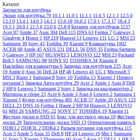
Каталог
Запчасти для ноутбука
Экран для ноутбука
79
10.1
1
11.0
1
11.1
1
11.6
5
12.1
3
12.5
0
13.3
0
13.4
1
14.0
3
14.1
1
15.6
18
16.0
2
17.0
1
17.3
17
18.4
3
19.5
1
20.0
1
21.5
6
23.0
6
23.8
8
Батареи для ноутбуков
1137
Acer
87
Apple
37
Asus
304
Dell
115
DNS
63
Fujitsu
7
Gateway
1
Gigabyte
4
Honor
1
HP
219
Huawei
13
Lenovo
131
LG
2
MSI
23
Samsung
39
Sony
43
Toshiba
39
Xiaomi
9
Клавиатуры
1002
ACER
68
Apple
45
ASUS
231
DELL
56
DNS
35
Fujitsu-Siemens
3
Gateway
3
HP
167
HUAWEI
5
LENOVO
122
MSI
23
Packard
Bell
5
SAMSUNG
98
SONY
93
TOSHIBA
34
Xiaomi
8
Наклейки для клавиатуры
6
Зарядки для ноутбуков
235
Acer
19
Apple
0
Asus
56
Dell
24
HP
46
Lenovo
41
LG
1
Microsoft
5
MSI
3
Razer
1
Samsung
8
Sony
10
Toshiba
13
Xiaomi
3
Провод
питания
5
Зарядка Авто-ноутбук
29
Acer
2
Apple
1
Asus
8
Dell
2
HP
6
Lenovo
5
Samsung
2
Sony
1
Зарядка на квадракоптер
2
Матрицы в сборе
23
Acer
6
Apple
3
Asus
6
Lenovo
2
Samsung
1
Xiaomi
5
Кулер для ноутбука
495
ACER
57
Apple
20
ASUS
123
DELL
23
DNS
16
Fujitsu
1
Hasee
2
HP
94
Huawei
3
LENOVO
61
MSI
26
SAMSUNG
22
SONY
17
TOSHIBA
19
Xiaomi
11
Жесткие диски и SSD
61
Бокс для жесткого диска
19
Жесткие
диски
29
Твердотельные диски SSD
13
Оперативная память
6
DDR3
2
DDR3L
2
DDR4
2
Разъем питания для ноутбука
115
Acer
5
Apple
5
Asus
35
Dell
8
HP
24
Lenovo
19
Msi
1
Samsung
11
Sony
5
Xiaomi
2
Шарниры
60
Acer
7
Asus
17
DELL
1
HP
21