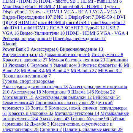
HDMI - HDMI
36
HDMI - microUSB
1
HDMI - miniHDMI
6
Mini DisplayPort - HDMI
2
Thunderbolt 3 - HDMI
1
Type-c -
DisplayPort
1
Type-c - HDMI
1
VGA - RCA
1
VGA - VGA
9
Видео-Переходники
107
BNC
1
DisplayPort
7
DMS-59
4
DVI
(I)(D)
8
HDMI
32
microHDMI
4
microUSB
1
miniDisplayPort
7
miniDVI
1
miniHDMI
2
RCA
3
SCART
2
Type-C
12
USB
7
VGA
16
Видео-Удлинители
10
HDMI - HDMI
6
VGA - VGA
4
Рейзеры, переходники
0
Шлейфы, переходники
17
Xiaomi
Power Bank
3
Аксессуары
6
Видеонаблюдение
13
Видеорегистратор
5
Домашний интернет
6
Инструменты
8
Красота и здоровье
27
Мелкая бытовая техника
23
Наушники
13
Рюкзаки
6
Термосы
4
Умный дом
3
Фитнес браслеты
48
Mi
Band 2
8
Mi Band 3
4
Mi Band 4
7
Mi Band 5
27
Mi Band 9
2
Чехлы для наушников
7
Туризм, спорт и здоровье
Аксессуары для велосипедов
18
Аксессуары для мотоциклов
210
Аксессуары
18
Мотоциклы
9
Шлема
146
Кофры
22
Мотозащита
15
Аксессуары для рыбалки
12
Бейсболки
54
Гермомешки
45
Горнолыжные аксессуары
28
Детский
термометр
13
Зонты
5
Компасы, ножи, спички, секундомеры
61
Красота и здоровье
32
Металлодетекторы
14
Музыкальные
инструменты
184
Аксессуары
43
Гитары Укулеле
96
Губные
гармошки
12
Джембе
3
Классические, акустические и
электрогитары
28
Скрипки
2
Палатки, спальные мешки
29