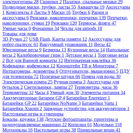
электрогитары
28
Скрипки
2
Палатки, спальные мешки
29
Подводные маски, трубки, ласты
55
Аквашузы
19
Аксессуары
1
Комплекты
4
Ласты
9
Маски
16
Трубки
6
Рации и
аксессуары
6
Рюкзаки, наколенники, перчатки
139
Перчатки,
наколенники, сумки
19
Рюкзаки
120
Термосы, фляги
47
Умные часы
0
Фонарики
34
Чехлы для airpods
18
Товары для дома
3D Ручки
27
USB Flash, Карты памяти
12
Аксессуары для
робот-пылесос
61
Вакуумный упаковщик
11
Весы
42
Ювелирные весы
9
Безмены
13
Кухонные весы
14
Напольные
весы
2
Калибровочные гири
1
Детские весы
1
Торговые весы
2
Всё для Ванной комнаты
12
Интерьерная наклейка
36
Кофеварки, кофемолки
12
Кронштейн ТВ и Мониторы
7
Нитратомеры, дозиметры
6
Отпугиватели, мышеловки
5
ПДУ
для телевизора
72
Полезные штуки
66
Помпа для воды
30
Электрическая помпа
25
Ручная помпа
3
Аксессуары для
бутылок
2
Светильники, лампы
27
Термометры, часы
36
Термометры
32
Часы
4
Умный дом
30
Элементы питания
34
Аккумуляторные батареи GP
4
Батарейки Energizer
1
Батарейки GP
22
Батарейки NoName
3
Батарейки Varta
1
Батарейки Xiaomi
2
Зарядные устройства для аккумуляторов
1
Настольные игры и сувениры
Бокалы, кружки
138
Детские фотоаппараты, принтеры и
радиоуправляемые машинки
22
Копилки
61
Модельки
118
Мотоциклы
16
Настольные игры
38
Прикольные вещи
41