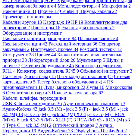
HD Регистраторы
4
POE
13
Видеокамеры
24
Кронштейны для
камер видеонаблюдения
4
Металлодетекторы
4
Микрофоны
2
Наконечники
31
Прочее
12
Сейфы
4
Шнуры, кабеля
22
Проекторы и принтеры
Кабеля и другое
13
Картридж
19
HP
19
Комплектующие для
проекторов
2
Проекторы
16
Экраны для проекторов
2
Оборудование и инструмент
Паяльные станции и расходники
84
Паяльные ванные
4
Паяльные станции
42
Расходный материал
36
Сепаратор
вакуумный
2
Инструмент, прочее
84
PostCard, тестеры
12
Инструмент
28
Прочее
44
Блоки питания, измерительные
приборы
38
Лабораторный блок
26
Мультиметр
5
Щупы и
прочее
7
Сетевое оборудование
45
Конектор, соеденитель
RJ11
4
Конектор, соеденитель RJ45
9
Обжимной инструмент
3
Патч-корд (витая пара)
15
Патч-корд (оптоволокно)
5
Сетевая
карта, адаптер
5
Тестер (сетевого оборудования)
4
RS
преобразователи
11
Лупа, микроскоп
22
Лупы
16
Микроскопы
6
Осушители воздуха
3
Подсветка телевизора
62
Кабели, шлейфы, переходники
USB Кабеля переходники
36
Аудио конвектор, трансивер
3
Аудио-Кабеля
43
jack 3.5 (M) - jack 3.5 (F)
4
jack 3.5 (M) - jack
3.5 (M)
13
jack 3.5 (M) - jack 6.5 (M) X2
4
jack 3.5 (M) - RCA
(M) x2
6
jack 6.3-3.5 (M) - XLR (F)
3
RCA (M) x3 - RCA (M) x3
4
Type-C - jack 3.5 (M)
2
Оптический провод
7
Аудио-
Переходники
19
Видео-Кабели
73
DisplayPort - DisplayPort
2