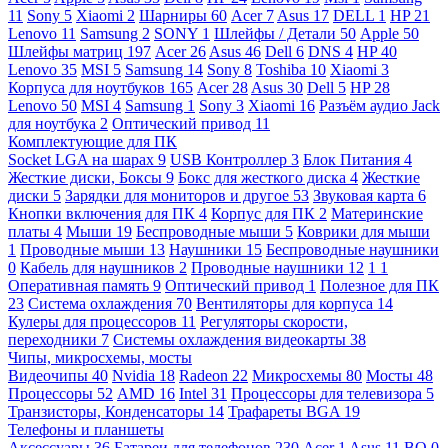
11
Sony
5
Xiaomi
2
Шарниры
60
Acer
7
Asus
17
DELL
1
HP
21
Lenovo
11
Samsung
2
SONY
1
Шлейфы / Детали
50
Apple
50
Шлейфы матриц
197
Acer
26
Asus
46
Dell
6
DNS
4
HP
40
Lenovo
35
MSI
5
Samsung
14
Sony
8
Toshiba
10
Xiaomi
3
Корпуса для ноутбуков
165
Acer
28
Asus
30
Dell
5
HP
28
Lenovo
50
MSI
4
Samsung
1
Sony
3
Xiaomi
16
Разъём аудио Jack
для ноутбука
2
Оптический привод
11
Комплектующие для ПК
Socket LGA на шарах
9
USB Контроллер
3
Блок Питания
4
Жесткие диски, Боксы
9
Бокс для жесткого диска
4
Жесткие
диски
5
Зарядки для мониторов и другое
53
Звуковая карта
6
Кнопки включения для ПК
4
Корпус для ПК
2
Материнские
платы
4
Мыши
19
Беспроводные мыши
5
Коврики для мыши
1
Проводные мыши
13
Наушники
15
Беспроводные наушники
0
Кабель для наушников
2
Проводные наушники
12
1
1
Оперативная память
9
Оптический привод
1
Полезное для ПК
23
Система охлаждения
70
Вентиляторы для корпуса
14
Кулеры для процессоров
11
Регуляторы скорости,
переходники
7
Системы охлаждения видеокарты
38
Чипы, микросхемы, мосты
Видеочипы
40
Nvidia
18
Radeon
22
Микросхемы
80
Мосты
48
Процессоры
52
AMD
16
Intel
31
Процессоры для телевизора
5
Транзисторы, Конденсаторы
14
Трафареты BGA
19
Телефоны и планшеты
Аксессуары
36
Батареи для телефонов
230
Acer
1
Asus
11
BQ
0