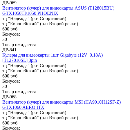
ДР-969
Вентилятор (кулер) для видеокарты ASUS (T128015BU)
GTX1050TI/1050 PHOENIX
тц "Надежда" (р-н Спортивной)
тц "Европейский" (р-н Второй речки)
600 руб.
Бонусов:
30
Товар ожидается
ДР-841
Кулеры для видеокарты 1шт Gigabyte (12V_0.18A)
[T127010SL] 3pin
тц "Надежда" (р-н Спортивной)
тц "Европейский" (р-н Второй речки)
600 руб.
Бонусов:
30
Товар ожидается
ДР-968
Вентилятор (кулер) для видеокарты MSI (HA9010H12SF-Z)
GTX1060 AERO ITX
тц "Надежда" (р-н Спортивной)
тц "Европейский" (р-н Второй речки)
600 руб.
Бонусов: