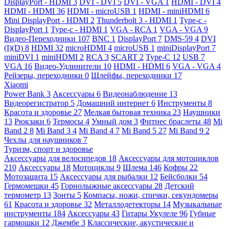
DisplayPort - HDMI
3
DVI - DVI
5
DVI - VGA
1
HDMI - DVI
4
HDMI - HDMI
36
HDMI - microUSB
1
HDMI - miniHDMI
6
Mini DisplayPort - HDMI
2
Thunderbolt 3 - HDMI
1
Type-c -
DisplayPort
1
Type-c - HDMI
1
VGA - RCA
1
VGA - VGA
9
Видео-Переходники
107
BNC
1
DisplayPort
7
DMS-59
4
DVI
(I)(D)
8
HDMI
32
microHDMI
4
microUSB
1
miniDisplayPort
7
miniDVI
1
miniHDMI
2
RCA
3
SCART
2
Type-C
12
USB
7
VGA
16
Видео-Удлинители
10
HDMI - HDMI
6
VGA - VGA
4
Рейзеры, переходники
0
Шлейфы, переходники
17
Xiaomi
Power Bank
3
Аксессуары
6
Видеонаблюдение
13
Видеорегистратор
5
Домашний интернет
6
Инструменты
8
Красота и здоровье
27
Мелкая бытовая техника
23
Наушники
13
Рюкзаки
6
Термосы
4
Умный дом
3
Фитнес браслеты
48
Mi
Band 2
8
Mi Band 3
4
Mi Band 4
7
Mi Band 5
27
Mi Band 9
2
Чехлы для наушников
7
Туризм, спорт и здоровье
Аксессуары для велосипедов
18
Аксессуары для мотоциклов
210
Аксессуары
18
Мотоциклы
9
Шлема
146
Кофры
22
Мотозащита
15
Аксессуары для рыбалки
12
Бейсболки
54
Гермомешки
45
Горнолыжные аксессуары
28
Детский
термометр
13
Зонты
5
Компасы, ножи, спички, секундомеры
61
Красота и здоровье
32
Металлодетекторы
14
Музыкальные
инструменты
184
Аксессуары
43
Гитары Укулеле
96
Губные
гармошки
12
Джембе
3
Классические, акустические и