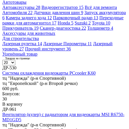
Автотовары
Автоаксессуары
28
Видеорегистратор
15
Всё для ремонта
Автомобиля
22
Датчики давления шин
9
Запуск аккумулятора
6
Камера заднего хода
12
Парковочный радар
13
Переходные
рамки для автомагнитол
17
Honda
5
Suzuki
2
Toyota
10
Прикуриватель
19
Сканер-диагностика
22
Толщиметр
4
Аксессуары для животных
Для строительства
Лазерная рулетка
14
Лазерные Пирометры
11
Лазерный
уровень
27
Прочий инструмент
36
Уценённый товар
Товаров на странице:
ДР-530
Система охлаждения видеокарты PCcooler K60
тц "Надежда" (р-н Спортивной)
тц "Европейский" (р-н Второй речки)
600 руб.
Бонусов:
30
В корзину
ДР-961
Вентилятор (кулер) с радиатором для видеокарты MSI R6750-
MD1GD5
тц "Надежда" (р-н Спортивной)