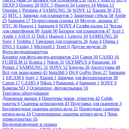
DEXP
3
Doogee
20
HTC
5
Huawei
34
Lenovo
14
Meizu
13
Oneplus
1
Prestigio
4
SAMSUNG
56
SONY
12
Xiaomi
30
ZTE
25
МТС
1
Зарядки для планшетов
5
Защитные стёкла
58
Apple
25
Samsung
17
Гидрогелевая пленка
16
Модули, экраны
47
HTC
36
Huawei
1
Samsung
6
SONY
4
Селфи-палки
12
Чехлы
для смартфонов
90
Apple
90
Батареи для планшетов
47
Acer
1
Apple
1
ASUS
11
Dell
1
Huawei
1
Lenovo
10
SAMSUNG
20
Sony
1
Toshiba
1
Тачскрин для планшета
26
Asus
4
Digma
1
DNS
1
Explay
1
Microsoft
1
Texet
0
Другие модели
18
Фото-видеоаппаратура
Батареи для фото-видео-аппаратов
216
Canon
50
CASIO
16
FUJIFILM
11
Konica
1
Nikon
31
OLYMPUS
4
Panasonic
18
Pentax
2
SAMSUNG
31
SONY
52
Бленды
26
Аксессуары
48
Всё для экшн-камер
45
Insta360
5
Dji
8
GoPro Hero
27
Samsung
1
SJCAM
6
Sony
1
Xiaomi
1
Зарядки для фотоаппаратов
38
Canon
17
CASIO
4
Nikon
3
Panasonic
4
Samsung
1
SONY
9
Камеры SQ
3
Освещение, фотовспышки
16
Торговое оборудование
Денежные ящики
4
Принтеры чеков, этикеток
42
Сейф-
пакеты
6
Сканеры штрихкодов
43
Подставка для сканеров
3
Беспроводные сканеры штрих-кода
21
Проводные сканеры
штрих-кода
16
Стационарные сканеры штрих-кода
3
Чеки,
термоэтикетки
16
Видеонаблюдение и охрана