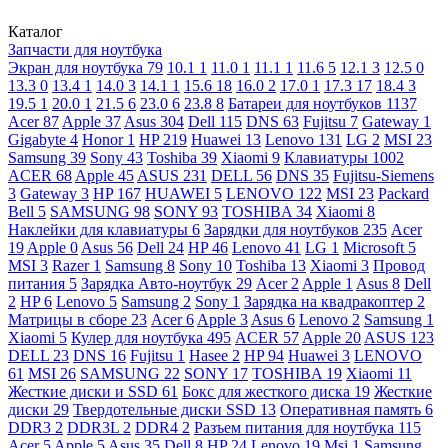
Каталог
Запчасти для ноутбука
Экран для ноутбука
79
10.1
1
11.0
1
11.1
1
11.6
5
12.1
3
12.5
0
13.3
0
13.4
1
14.0
3
14.1
1
15.6
18
16.0
2
17.0
1
17.3
17
18.4
3
19.5
1
20.0
1
21.5
6
23.0
6
23.8
8
Батареи для ноутбуков
1137
Acer
87
Apple
37
Asus
304
Dell
115
DNS
63
Fujitsu
7
Gateway
1
Gigabyte
4
Honor
1
HP
219
Huawei
13
Lenovo
131
LG
2
MSI
23
Samsung
39
Sony
43
Toshiba
39
Xiaomi
9
Клавиатуры
1002
ACER
68
Apple
45
ASUS
231
DELL
56
DNS
35
Fujitsu-Siemens
3
Gateway
3
HP
167
HUAWEI
5
LENOVO
122
MSI
23
Packard
Bell
5
SAMSUNG
98
SONY
93
TOSHIBA
34
Xiaomi
8
Наклейки для клавиатуры
6
Зарядки для ноутбуков
235
Acer
19
Apple
0
Asus
56
Dell
24
HP
46
Lenovo
41
LG
1
Microsoft
5
MSI
3
Razer
1
Samsung
8
Sony
10
Toshiba
13
Xiaomi
3
Провод
питания
5
Зарядка Авто-ноутбук
29
Acer
2
Apple
1
Asus
8
Dell
2
HP
6
Lenovo
5
Samsung
2
Sony
1
Зарядка на квадракоптер
2
Матрицы в сборе
23
Acer
6
Apple
3
Asus
6
Lenovo
2
Samsung
1
Xiaomi
5
Кулер для ноутбука
495
ACER
57
Apple
20
ASUS
123
DELL
23
DNS
16
Fujitsu
1
Hasee
2
HP
94
Huawei
3
LENOVO
61
MSI
26
SAMSUNG
22
SONY
17
TOSHIBA
19
Xiaomi
11
Жесткие диски и SSD
61
Бокс для жесткого диска
19
Жесткие
диски
29
Твердотельные диски SSD
13
Оперативная память
6
DDR3
2
DDR3L
2
DDR4
2
Разъем питания для ноутбука
115
Acer
5
Apple
5
Asus
35
Dell
8
HP
24
Lenovo
19
Msi
1
Samsung